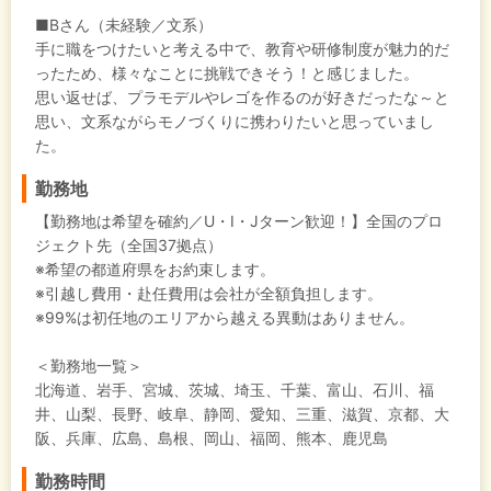
■Bさん（未経験／文系）
手に職をつけたいと考える中で、教育や研修制度が魅力的だ
ったため、様々なことに挑戦できそう！と感じました。
思い返せば、プラモデルやレゴを作るのが好きだったな～と
思い、文系ながらモノづくりに携わりたいと思っていまし
た。
勤務地
【勤務地は希望を確約／U・I・Jターン歓迎！】全国のプロ
ジェクト先（全国37拠点）
※希望の都道府県をお約束します。
※引越し費用・赴任費用は会社が全額負担します。
※99%は初任地のエリアから越える異動はありません。
＜勤務地一覧＞
北海道、岩手、宮城、茨城、埼玉、千葉、富山、石川、福
井、山梨、長野、岐阜、静岡、愛知、三重、滋賀、京都、大
阪、兵庫、広島、島根、岡山、福岡、熊本、鹿児島
勤務時間