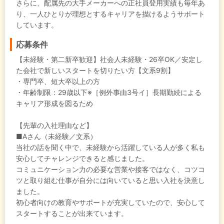
さらに、配属先の大手メーカーへの正社員登用実績も毎年あ
り、一人ひとりが理想とするキャリアを描けるようサポート
しています。
応募条件
【未経験・第二新卒歓迎】社会人未経験・26卒OK／安定し
た会社で新しいスタートを切りたい方【文系9割】
・専門卒、短大卒以上の方
・年齢制限：29歳以下※［例外事由3号イ］長期勤続による
キャリア形成を図るため
【先輩の入社理由など】
■Aさん（未経験／文系）
当社の話を聞く中で、未経験から活躍している人が多く私も
安心してチャレンジできると感じました。
コミュニケーション力の必要な営業や接客ではなく、コツコ
ツと取り組む仕事が自分には向いていると思い入社を決意し
ました。
初心者向けの教育やサポートが充実していたので、安心して
スタートすることが出来ています。