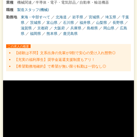
業種
機械関連／半導体・電子・電気部品／自動車・輸送機器
職種
製造スタッフ(機械)
勤務地
東海・中部すべて
／
北海道
／
岩手県
／
宮城県
／
埼玉県
／
千葉
県
／
茨城県
／
富山県
／
石川県
／
福井県
／
山梨県
／
長野県
／
滋賀県
／
京都府
／
大阪府
／
兵庫県
／
島根県
／
岡山県
／
広島
県
／
福岡県
／
熊本県
／
鹿児島県
この求人の概要
【経験は不問】文系出身の先輩が9割で安心の受け入れ態勢◎
【充実の福利厚生】奨学金返還支援制度もアリ！
【希望勤務地確約】で希望が無い限り転勤は一切なし◎