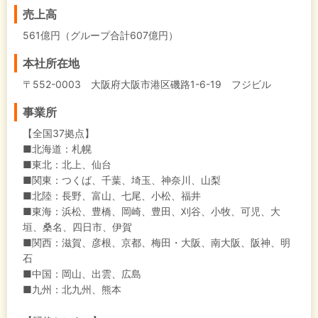
売上高
561億円（グループ合計607億円）
本社所在地
〒552-0003 大阪府大阪市港区磯路1-6-19 フジビル
事業所
【全国37拠点】
■北海道：札幌
■東北：北上、仙台
■関東：つくば、千葉、埼玉、神奈川、山梨
■北陸：長野、富山、七尾、小松、福井
■東海：浜松、豊橋、岡崎、豊田、刈谷、小牧、可児、大
垣、桑名、四日市、伊賀
■関西：滋賀、彦根、京都、梅田・大阪、南大阪、阪神、明
石
■中国：岡山、出雲、広島
■九州：北九州、熊本