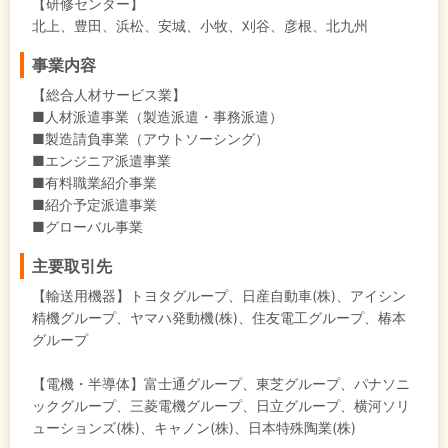
【研修センター】
北上、豊田、浜松、安城、小牧、刈谷、彦根、北九州
事業内容
【総合人材サービス業】
■人材派遣事業（製造派遣・事務派遣）
■製造請負事業（アウトソーシング）
■エンジニア派遣事業
■有料職業紹介事業
■紹介予定派遣事業
■グローバル事業
主要取引先
【輸送用機器】トヨタグループ、日産自動車(株)、アイシン
精機グループ、ヤマハ発動機(株)、住友電工グループ、椿本
グループ
【電機・半導体】富士通グループ、東芝グループ、パナソニ
ックグループ、三菱電機グループ、日立グループ、横河ソリ
ューションズ(株)、キャノン(株)、日本特殊陶業(株)