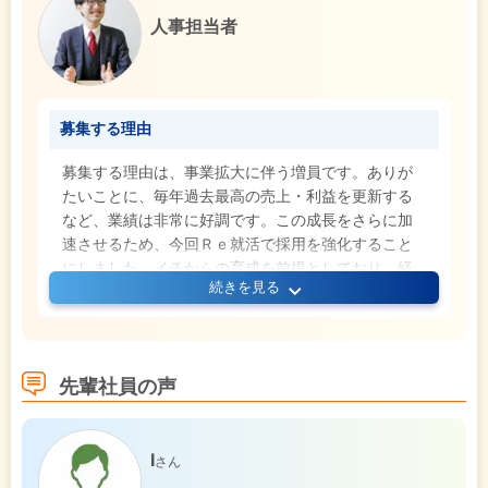
人事担当者
募集する理由
募集する理由は、事業拡大に伴う増員です。ありが
たいことに、毎年過去最高の売上・利益を更新する
など、業績は非常に好調です。この成長をさらに加
速させるため、今回Ｒｅ就活で採用を強化すること
にしました。イチからの育成を前提としており、経
続きを見る
験や知識は一切問いません。「やってみたい」とい
う気持ちがあれば大丈夫です。少しでも興味を持っ
ていただけた方は、ぜひご応募ください！
先輩社員の声
I
さん