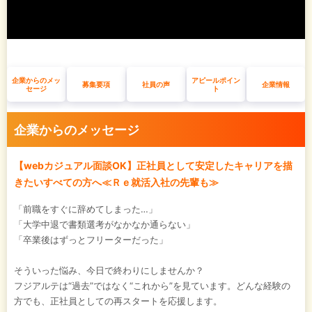
企業からのメッ
アピールポイン
募集要項
社員の声
企業情報
セージ
ト
企業からのメッセージ
【webカジュアル面談OK】正社員として安定したキャリアを描
きたいすべての方へ≪Ｒｅ就活入社の先輩も≫
「前職をすぐに辞めてしまった…」
「大学中退で書類選考がなかなか通らない」
「卒業後はずっとフリーターだった」
そういった悩み、今日で終わりにしませんか？
フジアルテは“過去”ではなく“これから”を見ています。どんな経験の
方でも、正社員としての再スタートを応援します。