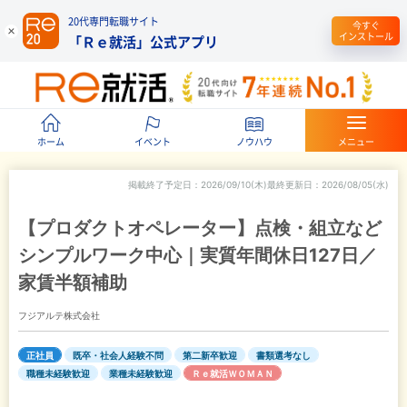
20代専門転職サイト
今すぐ
インストール
「Ｒｅ就活」公式アプリ
ホーム
イベント
ノウハウ
メニュー
掲載終了予定日
2026/09/10(木)
最終更新日
2026/08/05(水)
【プロダクトオペレーター】点検・組立など
シンプルワーク中心｜実質年間休日127日／
家賃半額補助
フジアルテ株式会社
正社員
既卒・社会人経験不問
第二新卒歓迎
書類選考なし
職種未経験歓迎
業種未経験歓迎
Ｒｅ就活ＷＯＭＡＮ