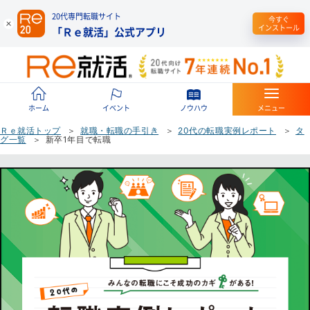
20代専門転職サイト
今すぐ
インストール
「Ｒｅ就活」公式アプリ
ホーム
イベント
ノウハウ
メニュー
Ｒｅ就活トップ
就職・転職の手引き
20代の転職実例レポート
タ
グ一覧
新卒1年目で転職