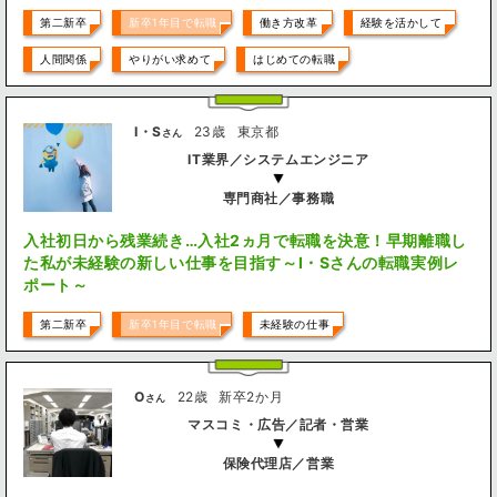
はじめての転職
はじめての就職
やりたいことを目指して
第二新卒
新卒1年目で転職
働き方改革
経験を活かして
人間関係
やりがい求めて
はじめての転職
I・S
23歳
東京都
さん
IT業界／システムエンジニア
専門商社／事務職
入社初日から残業続き…入社2ヵ月で転職を決意！早期離職し
た私が未経験の新しい仕事を目指す～I・Sさんの転職実例レ
ポート～
第二新卒
新卒1年目で転職
未経験の仕事
O
22歳
新卒2か月
さん
マスコミ・広告／記者・営業
保険代理店／営業