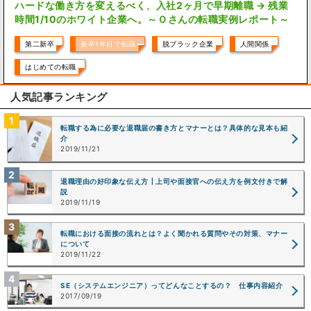
ハードな働き方を変えるべく、入社2ヶ月で早期離職 → 残業
時間1/10のホワイト企業へ。～Ｏさんの転職実例レポート～
第二新卒
新卒1年目で転職
脱ブラック企業
人間関係
はじめての転職
人気記事ランキング
転職する為に必要な退職届の書き方とマナーとは？具体的な見本も紹
介
2019/11/21
退職理由の好印象な伝え方┃上司や面接官への伝え方を例文付きで解
説
2019/11/19
転職における面接の流れとは？よく聞かれる質問やその対策、マナー
について
2019/11/22
SE（システムエンジニア）ってどんなことするの？ 仕事内容紹介
2017/09/19