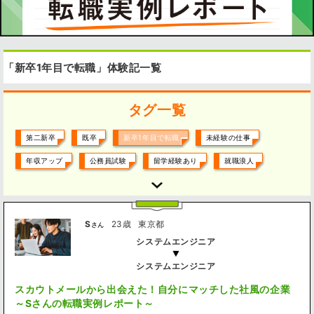
「新卒1年目で転職」体験記一覧
タグ一覧
第二新卒
既卒
新卒1年目で転職
未経験の仕事
年収アップ
公務員試験
留学経験あり
就職浪人
役職アップ
大企業に転職
大企業から転職
ベンチャー企業に転職
ベンチャー企業から転職
外資系
S
23歳
東京都
さん
日系企業
働き方改革
経験を活かして
資格を活かして
システムエンジニア
研究を活かして
フリーターから正社員
契約社員から正社員
システムエンジニア
リストラ・倒産
パワハラ
結婚・出産
高卒
大検
スカウトメールから出会えた！自分にマッチした社風の企業
脱ブラック企業
人間関係
やりがい求めて
～Sさんの転職実例レポート～