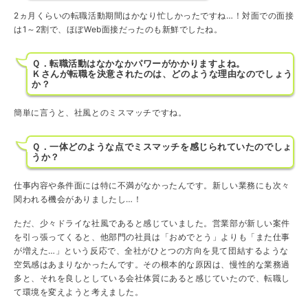
2ヵ月くらいの転職活動期間はかなり忙しかったですね…！対面での面接
は1～2割で、ほぼWeb面接だったのも新鮮でしたね。
Ｑ．転職活動はなかなかパワーがかかりますよね。
Ｋさんが転職を決意されたのは、どのような理由なのでしょう
か？
簡単に言うと、社風とのミスマッチですね。
Ｑ．一体どのような点でミスマッチを感じられていたのでしょ
うか？
仕事内容や条件面には特に不満がなかったんです。新しい業務にも次々
関われる機会がありましたし…！
ただ、少々ドライな社風であると感じていました。営業部が新しい案件
を引っ張ってくると、他部門の社員は「おめでとう」よりも「また仕事
が増えた…」という反応で、全社がひとつの方向を見て団結するような
空気感はあまりなかったんです。その根本的な原因は、慢性的な業務過
多と、それを良しとしている会社体質にあると感じていたので、転職し
て環境を変えようと考えました。