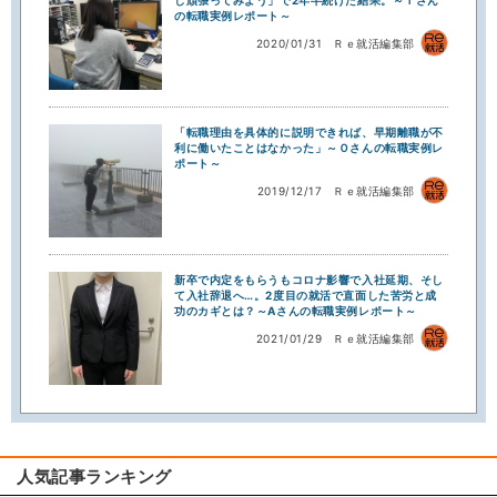
の転職実例レポート～
2020/01/31
Ｒｅ就活編集部
「転職理由を具体的に説明できれば、早期離職が不
利に働いたことはなかった」～Ｏさんの転職実例レ
ポート～
2019/12/17
Ｒｅ就活編集部
新卒で内定をもらうもコロナ影響で入社延期、そし
て入社辞退へ…。2度目の就活で直面した苦労と成
功のカギとは？～Aさんの転職実例レポート～
2021/01/29
Ｒｅ就活編集部
人気記事ランキング