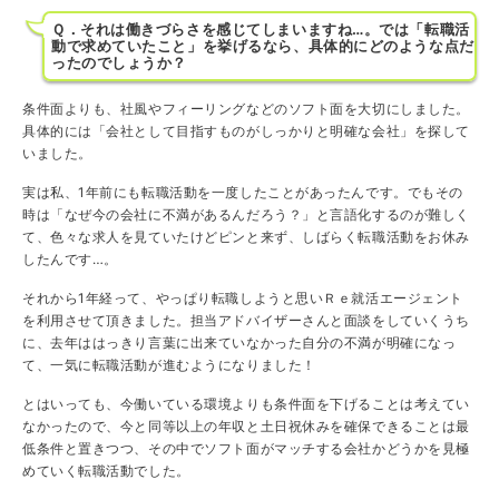
Ｑ．それは働きづらさを感じてしまいますね…。では「転職活
動で求めていたこと」を挙げるなら、具体的にどのような点だ
ったのでしょうか？
条件面よりも、社風やフィーリングなどのソフト面を大切にしました。
具体的には「会社として目指すものがしっかりと明確な会社」を探して
いました。
実は私、1年前にも転職活動を一度したことがあったんです。でもその
時は「なぜ今の会社に不満があるんだろう？」と言語化するのが難しく
て、色々な求人を見ていたけどピンと来ず、しばらく転職活動をお休み
したんです…。
それから1年経って、やっぱり転職しようと思いＲｅ就活エージェント
を利用させて頂きました。担当アドバイザーさんと面談をしていくうち
に、去年ははっきり言葉に出来ていなかった自分の不満が明確になっ
て、一気に転職活動が進むようになりました！
とはいっても、今働いている環境よりも条件面を下げることは考えてい
なかったので、今と同等以上の年収と土日祝休みを確保できることは最
低条件と置きつつ、その中でソフト面がマッチする会社かどうかを見極
めていく転職活動でした。