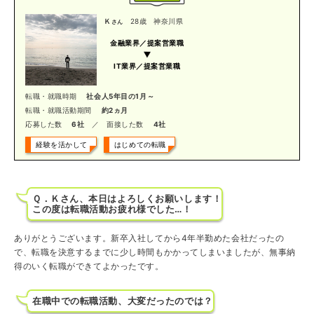
Ｋ
28歳
神奈川県
さん
金融業界／提案営業職
IT業界／提案営業職
転職・就職時期
社会人5年目の1月～
転職・就職活動期間
約2ヵ月
応募した数
6社
／ 面接した数
4社
経験を活かして
はじめての転職
Ｑ．Ｋさん、本日はよろしくお願いします！
この度は転職活動お疲れ様でした…！
ありがとうございます。新卒入社してから4年半勤めた会社だったの
で、転職を決意するまでに少し時間もかかってしまいましたが、無事納
得のいく転職ができてよかったです。
在職中での転職活動、大変だったのでは？