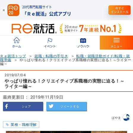
20代専門転職サイト
今すぐ
インストール
「Ｒｅ就活」公式アプリ
ホーム
イベント
ノウハウ
メニュー
Ｒｅ就活トップ
就職・転職の手引き
転職・就職活動ガイド/転職・就
職準備
やっぱり憧れる！クリエイティブ系職種の実態に迫る！～ライター
編～
2019/07/04
やっぱり憧れる！クリエイティブ系職種の実態に迫る！～
ライター編～
最終更新日： 2019年11月19日
シェア
ツイートする
ばやま
業種・職種理解