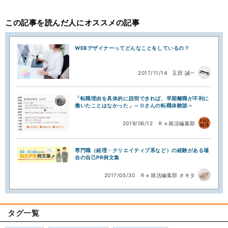
この記事を読んだ人にオススメの記事
WEBデザイナーってどんなことをしているの？
2017/11/14
玉田 誠一
「転職理由を具体的に説明できれば、早期離職が不利に
働いたことはなかった」～Ｏさんの転職体験談～
2019/06/12
Ｒｅ就活編集部
専門職（経理・クリエイティブ系など）の経験がある場
合の自己PR例文集
2017/05/30
Ｒｅ就活編集部 オキタ
タグ一覧