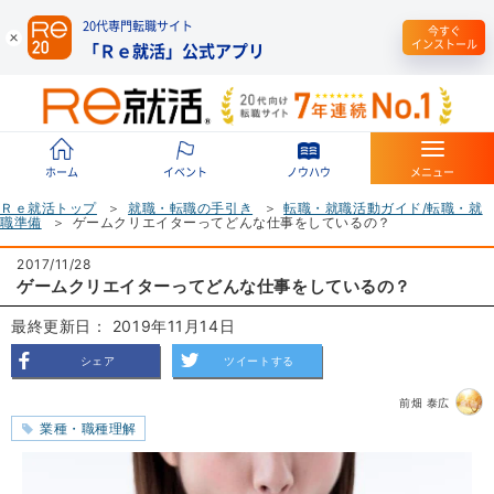
20代専門転職サイト
今すぐ
インストール
「Ｒｅ就活」公式アプリ
ホーム
イベント
ノウハウ
メニュー
Ｒｅ就活トップ
就職・転職の手引き
転職・就職活動ガイド/転職・就
職準備
ゲームクリエイターってどんな仕事をしているの？
2017/11/28
ゲームクリエイターってどんな仕事をしているの？
最終更新日： 2019年11月14日
シェア
ツイートする
前畑 泰広
業種・職種理解