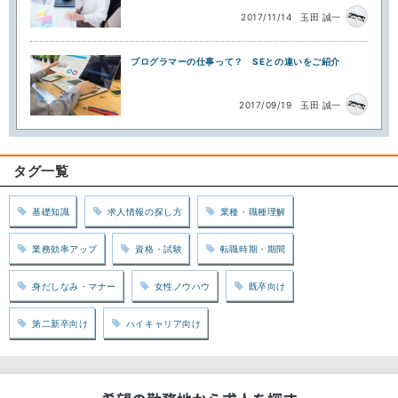
2017/11/14
玉田 誠一
プログラマーの仕事って？ SEとの違いをご紹介
2017/09/19
玉田 誠一
タグ一覧
基礎知識
求人情報の探し方
業種・職種理解
業務効率アップ
資格・試験
転職時期・期間
身だしなみ・マナー
女性ノウハウ
既卒向け
第二新卒向け
ハイキャリア向け