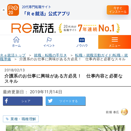
20代専門転職サイト
今すぐ
インストール
「Ｒｅ就活」公式アプリ
ホーム
イベント
ノウハウ
メニュー
Ｒｅ就活トップ
就職・転職の手引き
転職・就職活動ガイド/転職・就
職準備
介護系のお仕事に興味がある方必見！ 仕事内容と必要なスキル
2018/02/13
介護系のお仕事に興味がある方必見！ 仕事内容と必要な
スキル
最終更新日： 2019年11月14日
シェア
ツイートする
前畑 泰広
業種・職種理解