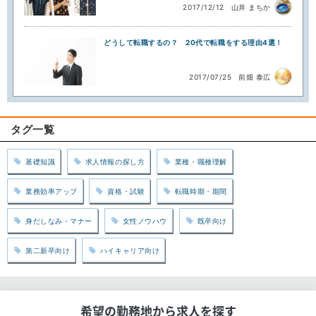
2017/12/12
山井 まちか
どうして転職するの？ 20代で転職をする理由4選！
2017/07/25
前畑 泰広
タグ一覧
基礎知識
求人情報の探し方
業種・職種理解
業務効率アップ
資格・試験
転職時期・期間
身だしなみ・マナー
女性ノウハウ
既卒向け
第二新卒向け
ハイキャリア向け
希望の勤務地から求人を探す