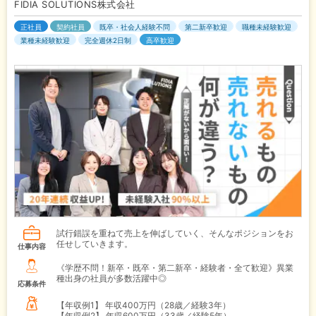
FIDIA SOLUTIONS株式会社
正社員
契約社員
既卒・社会人経験不問
第二新卒歓迎
職種未経験歓迎
業種未経験歓迎
完全週休2日制
高卒歓迎
試行錯誤を重ねて売上を伸ばしていく、そんなポジションをお
任せしていきます。
仕事内容
《学歴不問！新卒・既卒・第二新卒・経験者・全て歓迎》異業
種出身の社員が多数活躍中◎
応募条件
【年収例1】
年収400万円（28歳／経験3年）
【年収例2】
年収600万円（33歳／経験5年）