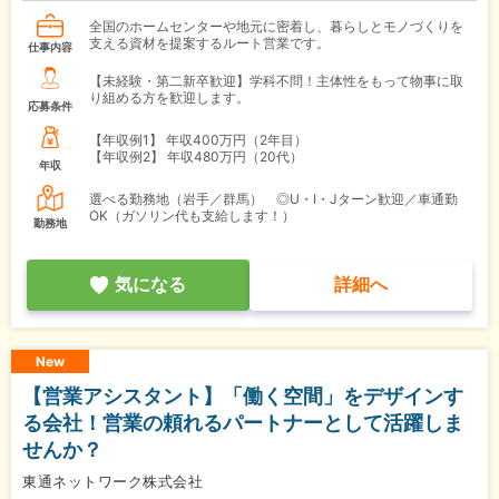
全国のホームセンターや地元に密着し、暮らしとモノづくりを
支える資材を提案するルート営業です。
仕事内容
【未経験・第二新卒歓迎】学科不問！主体性をもって物事に取
り組める方を歓迎します。
応募条件
【年収例1】
年収400万円（2年目）
【年収例2】
年収480万円（20代）
年収
選べる勤務地（岩手／群馬） ◎U・I・Jターン歓迎／車通勤
OK（ガソリン代も支給します！）
勤務地
気になる
詳細へ
New
【営業アシスタント】「働く空間」をデザインす
る会社！営業の頼れるパートナーとして活躍しま
せんか？
東通ネットワーク株式会社