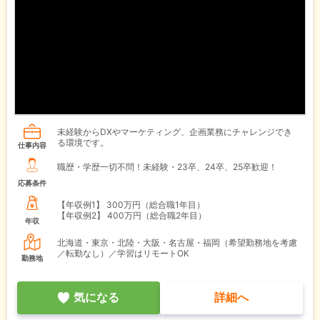
未経験からDXやマーケティング、企画業務にチャレンジでき
る環境です。
仕事内容
職歴・学歴一切不問！未経験・23卒、24卒、25卒歓迎！
応募条件
【年収例1】
300万円（総合職1年目）
【年収例2】
400万円（総合職2年目）
年収
北海道・東京・北陸・大阪・名古屋・福岡（希望勤務地を考慮
／転勤なし）／学習はリモートOK
勤務地
気になる
詳細へ