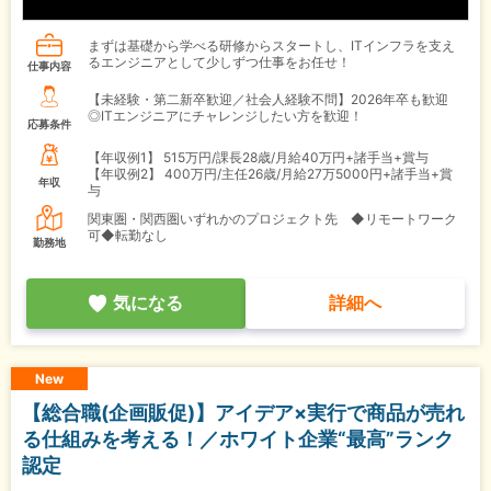
まずは基礎から学べる研修からスタートし、ITインフラを支え
るエンジニアとして少しずつ仕事をお任せ！
仕事内容
【未経験・第二新卒歓迎／社会人経験不問】2026年卒も歓迎
◎ITエンジニアにチャレンジしたい方を歓迎！
応募条件
【年収例1】
515万円/課長28歳/月給40万円+諸手当+賞与
【年収例2】
400万円/主任26歳/月給27万5000円+諸手当+賞
年収
与
関東圏・関西圏いずれかのプロジェクト先 ◆リモートワーク
可◆転勤なし
勤務地
気になる
詳細へ
New
【総合職(企画販促)】アイデア×実行で商品が売れ
る仕組みを考える！／ホワイト企業“最高”ランク
認定