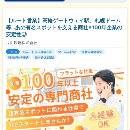
【ルート営業】高輪ゲートウェイ駅、札幌ドーム
等…あの有名スポットを支える商社×100年企業の
安定性◎
片山鉄建株式会社
正社員
既卒・社会人経験不問
第二新卒歓迎
業種未経験歓迎
職種経験者優遇
完全週休2日制