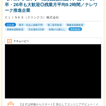
卒・26卒も大歓迎◎残業月平均9.2時間／テレワ
ーク推進企業
ＣＬＩＮＫＳ（クリンクス）株式会社
正社員
既卒・社会人経験不問
第二新卒歓迎
職種未経験歓迎
業種未経験歓迎
完全週休2日制
転勤の心配なし
高卒歓迎
ＰＲムービー
【まずは研修からスタート】安心してエンジニアデビュー！イ