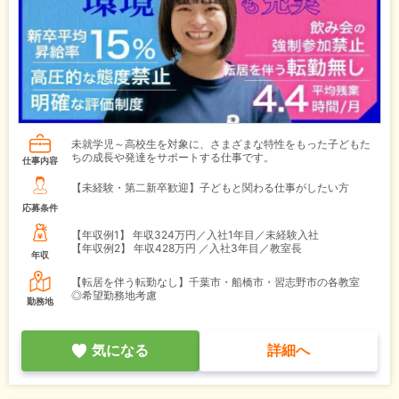
未就学児～高校生を対象に、さまざまな特性をもった子どもた
ちの成長や発達をサポートする仕事です。
仕事内容
【未経験・第二新卒歓迎】子どもと関わる仕事がしたい方
応募条件
【年収例1】
年収324万円／入社1年目／未経験入社
【年収例2】
年収428万円 ／入社3年目／教室長
年収
【転居を伴う転勤なし】千葉市・船橋市・習志野市の各教室
◎希望勤務地考慮
勤務地
気になる
詳細へ