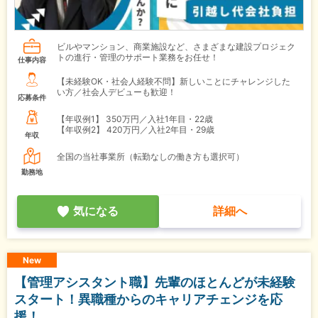
ビルやマンション、商業施設など、さまざまな建設プロジェク
トの進行・管理のサポート業務をお任せ！
仕事内容
【未経験OK・社会人経験不問】新しいことにチャレンジした
い方／社会人デビューも歓迎！
応募条件
【年収例1】
350万円／入社1年目・22歳
【年収例2】
420万円／入社2年目・29歳
年収
全国の当社事業所（転勤なしの働き方も選択可）
勤務地
気になる
詳細へ
New
【管理アシスタント職】先輩のほとんどが未経験
スタート！異職種からのキャリアチェンジを応
援！