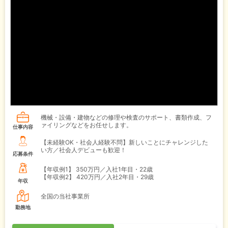
機械・設備・建物などの修理や検査のサポート、書類作成、フ
ァイリングなどをお任せします。
仕事内容
【未経験OK・社会人経験不問】新しいことにチャレンジした
い方／社会人デビューも歓迎！
応募条件
【年収例1】
350万円／入社1年目・22歳
【年収例2】
420万円／入社2年目・29歳
年収
全国の当社事業所
勤務地