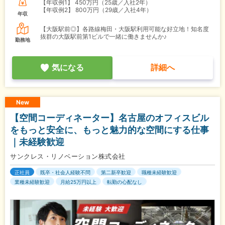
【年収例1】
450万円（25歳／入社2年）
【年収例2】
800万円（29歳／入社4年）
年収
【大阪駅前◎】各路線梅田・大阪駅利用可能な好立地！知名度
抜群の大阪駅前第1ビルで一緒に働きませんか♪
勤務地
気になる
詳細へ
New
【空間コーディネーター】名古屋のオフィスビル
をもっと安全に、もっと魅力的な空間にする仕事
｜未経験歓迎
サンクレス・リノベーション株式会社
正社員
既卒・社会人経験不問
第二新卒歓迎
職種未経験歓迎
業種未経験歓迎
月給25万円以上
転勤の心配なし