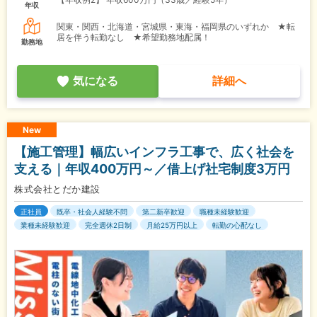
年収
関東・関西・北海道・宮城県・東海・福岡県のいずれか ★転
居を伴う転勤なし ★希望勤務地配属！
勤務地
気になる
詳細へ
New
【施工管理】幅広いインフラ工事で、広く社会を
支える｜年収400万円～／借上げ社宅制度3万円
株式会社とだか建設
正社員
既卒・社会人経験不問
第二新卒歓迎
職種未経験歓迎
業種未経験歓迎
完全週休2日制
月給25万円以上
転勤の心配なし