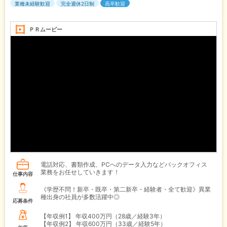
業種未経験歓迎
完全週休2日制
高卒歓迎
ＰＲムービー
電話対応、書類作成、PCへのデータ入力などバックオフィス
業務をお任せしていきます！
仕事内容
《学歴不問！新卒・既卒・第二新卒・経験者・全て歓迎》異業
種出身の社員が多数活躍中◎
応募条件
【年収例1】
年収400万円（28歳／経験3年）
【年収例2】
年収600万円（33歳／経験5年）