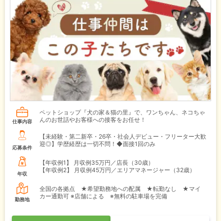
ペットショップ『犬の家＆猫の里』で、ワンちゃん、ネコちゃ
んのお世話やお客様への接客をお任せ！
仕事内容
【未経験・第二新卒・26卒・社会人デビュー・フリーター大歓
迎◎】学歴経歴は一切不問！◆面接1回のみ
応募条件
【年収例1】
月収例35万円／店長（30歳）
【年収例2】
月収例45万円／エリアマネージャー（32歳）
年収
全国の各拠点 ★希望勤務地への配属 ★転勤なし ★マイ
カー通勤可 ※店舗による ※無料の駐車場を完備
勤務地