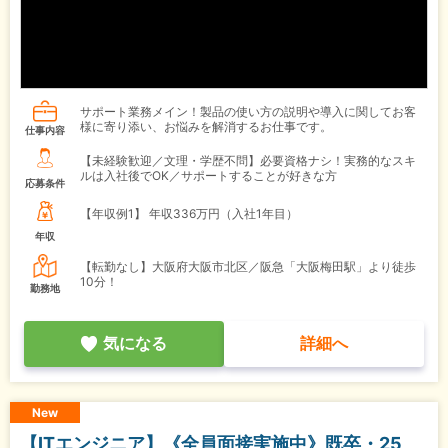
サポート業務メイン！製品の使い方の説明や導入に関してお客
様に寄り添い、お悩みを解消するお仕事です。
仕事内容
【未経験歓迎／文理・学歴不問】必要資格ナシ！実務的なスキ
ルは入社後でOK／サポートすることが好きな方
応募条件
【年収例1】
年収336万円（入社1年目）
年収
【転勤なし】大阪府大阪市北区／阪急「大阪梅田駅」より徒歩
10分！
勤務地
気になる
詳細へ
New
【ITエンジニア】《全員面接実施中》既卒・25