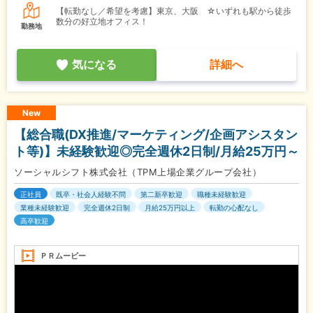
【転勤なし／希望を考慮】東京、大阪 ☆いずれも駅から徒歩
数分の好立地オフィス！
勤務地
気になる
詳細へ
New
【総合職(DX推進/マーケティング/企画アシスタン
ト等)】未経験歓迎◎完全週休2日制/月給25万円～
ソーシャルシフト株式会社（TPM上場企業グループ会社）
正社員
既卒・社会人経験不問
第二新卒歓迎
職種未経験歓迎
業種未経験歓迎
完全週休2日制
月給25万円以上
転勤の心配なし
高卒歓迎
ＰＲムービー