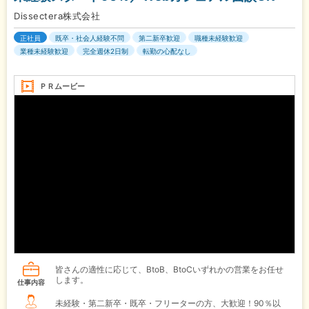
Dissectera株式会社
正社員
既卒・社会人経験不問
第二新卒歓迎
職種未経験歓迎
業種未経験歓迎
完全週休2日制
転勤の心配なし
ＰＲムービー
皆さんの適性に応じて、BtoB、BtoCいずれかの営業をお任せ
します。
仕事内容
未経験・第二新卒・既卒・フリーターの方、大歓迎！90％以