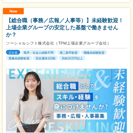
New
【総合職（事務／広報／人事等）】未経験歓迎！
上場企業グループの安定した基盤で働きません
か？
ソーシャルシフト株式会社（TPM上場企業グループ会社）
正社員
既卒・社会人経験不問
第二新卒歓迎
職種未経験歓迎
業種未経験歓迎
完全週休2日制
月給25万円以上