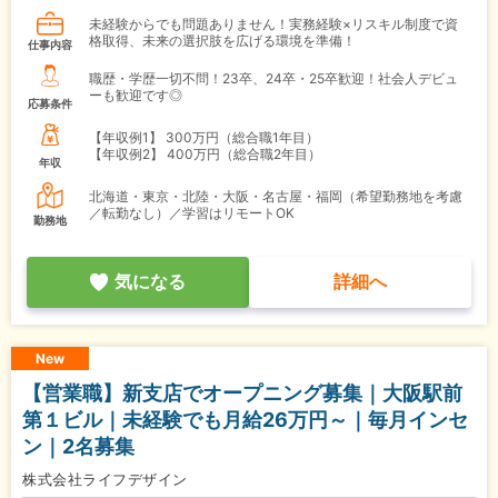
未経験からでも問題ありません！実務経験×リスキル制度で資
格取得、未来の選択肢を広げる環境を準備！
仕事内容
職歴・学歴一切不問！23卒、24卒・25卒歓迎！社会人デビュ
ーも歓迎です◎
応募条件
【年収例1】
300万円（総合職1年目）
【年収例2】
400万円（総合職2年目）
年収
北海道・東京・北陸・大阪・名古屋・福岡（希望勤務地を考慮
／転勤なし）／学習はリモートOK
勤務地
気になる
詳細へ
New
【営業職】新支店でオープニング募集｜大阪駅前
第１ビル｜未経験でも月給26万円～｜毎月インセ
ン｜2名募集
株式会社ライフデザイン