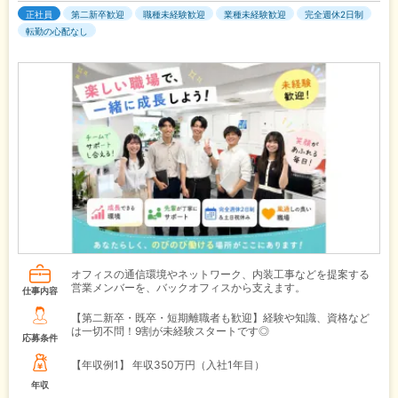
正社員
第二新卒歓迎
職種未経験歓迎
業種未経験歓迎
完全週休2日制
転勤の心配なし
オフィスの通信環境やネットワーク、内装工事などを提案する
営業メンバーを、バックオフィスから支えます。
仕事内容
【第二新卒・既卒・短期離職者も歓迎】経験や知識、資格など
は一切不問！9割が未経験スタートです◎
応募条件
【年収例1】
年収350万円（入社1年目）
年収