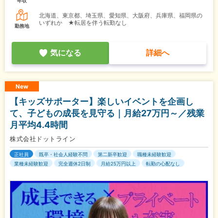
年収
北海道、東京都、埼玉県、愛知県、大阪府、兵庫県、福岡県の
いずれか ★転居を伴う転勤なし
勤務地
気になる
詳細へ
New
【キッズサポーター】楽しいイベントを企画し
て、子どもの成長を見守る｜月給27万円～／残業
月平均4.4時間
株式会社ドットライン
正社員
既卒・社会人経験不問
第二新卒歓迎
職種未経験歓迎
業種未経験歓迎
完全週休2日制
月給25万円以上
転勤の心配なし