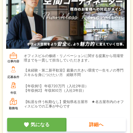
オフィスビルの修繕・リノベーションに関する提案から現場管
理までを一貫して担当していただきます。
仕事内容
【未経験・第二新卒歓迎】裁量の大きい環境で一生モノの専門
スキルを身につけたい方 経験不問
応募条件
【年収例1】
年収720万円（入社2年目）
【年収例2】
年収800万（入社3年目）
年収
【転居を伴う転勤なし】愛知県名古屋市 ★名古屋市内のオフ
ィスビルでの工事が中心です
勤務地
気になる
詳細へ