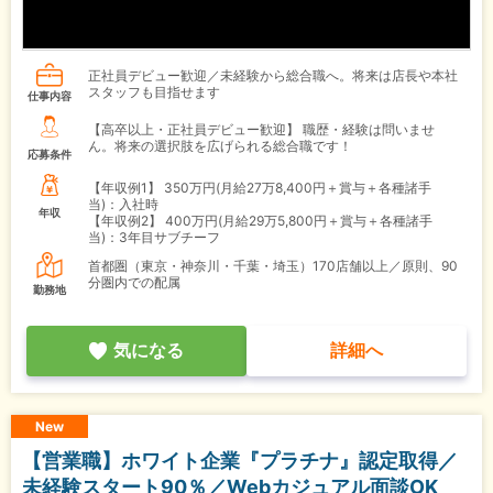
正社員デビュー歓迎／未経験から総合職へ。将来は店長や本社
スタッフも目指せます
仕事内容
【高卒以上・正社員デビュー歓迎】 職歴・経験は問いませ
ん。将来の選択肢を広げられる総合職です！
応募条件
【年収例1】
350万円(月給27万8,400円＋賞与＋各種諸手
当)：入社時
年収
【年収例2】
400万円(月給29万5,800円＋賞与＋各種諸手
当)：3年目サブチーフ
首都圏（東京・神奈川・千葉・埼玉）170店舗以上／原則、90
分圏内での配属
勤務地
気になる
詳細へ
New
【営業職】ホワイト企業『プラチナ』認定取得／
未経験スタート90％／Webカジュアル面談OK