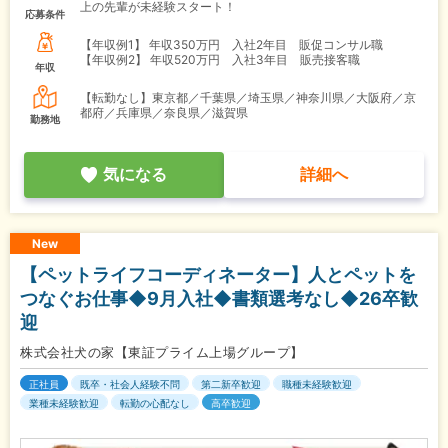
上の先輩が未経験スタート！
応募条件
【年収例1】
年収350万円 入社2年目 販促コンサル職
【年収例2】
年収520万円 入社3年目 販売接客職
年収
【転勤なし】東京都／千葉県／埼玉県／神奈川県／大阪府／京
都府／兵庫県／奈良県／滋賀県
勤務地
気になる
詳細へ
New
【ペットライフコーディネーター】人とペットを
つなぐお仕事◆9月入社◆書類選考なし◆26卒歓
迎
株式会社犬の家【東証プライム上場グループ】
正社員
既卒・社会人経験不問
第二新卒歓迎
職種未経験歓迎
業種未経験歓迎
転勤の心配なし
高卒歓迎