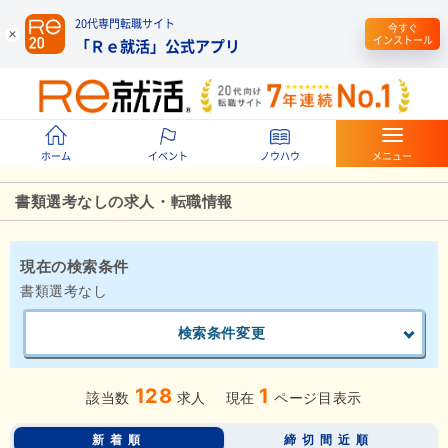
20代専門転職サイト
今すぐ
インストール
「Ｒｅ就活」公式アプリ
ホーム
イベント
ノウハウ
メニュー
書類選考なしの求人・転職情報
現在の検索条件
書類選考なし
検索条件変更
128
1
該当数
求人
現在
ページ目表示
新着順
締切間近順