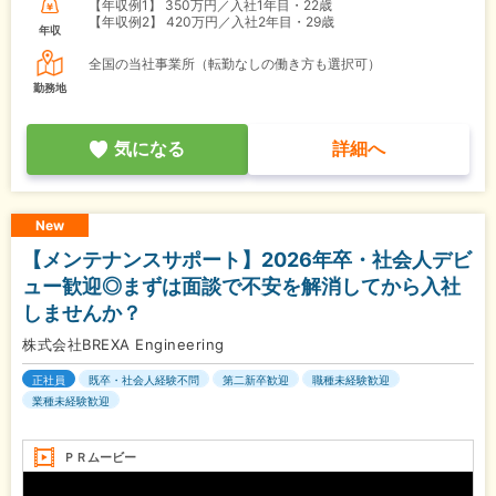
【年収例1】
350万円／入社1年目・22歳
【年収例2】
420万円／入社2年目・29歳
年収
全国の当社事業所（転勤なしの働き方も選択可）
勤務地
気になる
詳細へ
New
【メンテナンスサポート】2026年卒・社会人デビ
ュー歓迎◎まずは面談で不安を解消してから入社
しませんか？
株式会社BREXA Engineering
正社員
既卒・社会人経験不問
第二新卒歓迎
職種未経験歓迎
業種未経験歓迎
ＰＲムービー