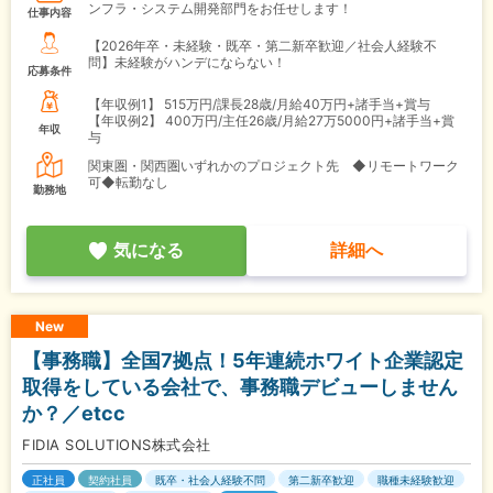
ンフラ・システム開発部門をお任せします！
仕事内容
【2026年卒・未経験・既卒・第二新卒歓迎／社会人経験不
問】未経験がハンデにならない！
応募条件
【年収例1】
515万円/課長28歳/月給40万円+諸手当+賞与
【年収例2】
400万円/主任26歳/月給27万5000円+諸手当+賞
年収
与
関東圏・関西圏いずれかのプロジェクト先 ◆リモートワーク
可◆転勤なし
勤務地
気になる
詳細へ
New
【事務職】全国7拠点！5年連続ホワイト企業認定
取得をしている会社で、事務職デビューしません
か？／etcc
FIDIA SOLUTIONS株式会社
正社員
契約社員
既卒・社会人経験不問
第二新卒歓迎
職種未経験歓迎