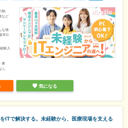
の制
発など
んな強
新卒O
未経験入
・東
なし
る
気になる
をITで解決する。未経験から、医療現場を支える