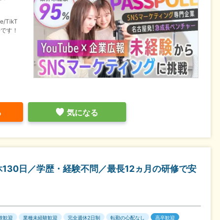
TikT
場です！
る
気になる
休130日／学歴・経験不問／最長12ヵ月の研修で安
験歓迎
業種未経験歓迎
完全週休2日制
転勤の心配なし
高卒歓迎