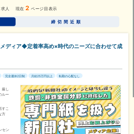
2
日120日以上
残業少なめ（1日1時間以内）
月給25万円以
求人
現在
ページ目表示
なし
締切間近順
メディア◆定着率高め×時代のニーズに合わせて成
完全週休2日制
月給25万円以上
転勤の心配なし
】厳し
のルー
話すこ
な方
ンセン