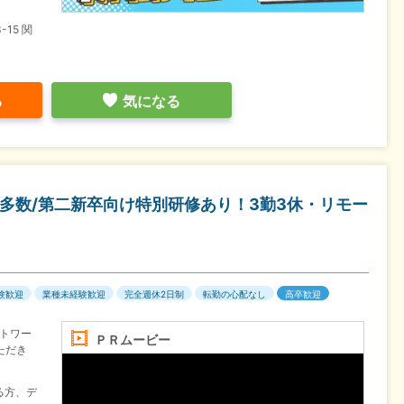
15 関
】
る
気になる
多数/第二新卒向け特別研修あり！3勤3休・リモー
験歓迎
業種未経験歓迎
完全週休2日制
転勤の心配なし
高卒歓迎
トワー
ＰＲムービー
ただき
る方、デ