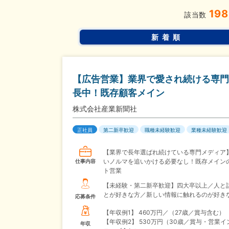
198
完全週休2日制
年間休
こだわり
該当数
条件
土日面接OK
書類選考
新着順
【広告営業】業界で愛され続ける専門
長中！既存顧客メイン
株式会社産業新聞社
正社員
第二新卒歓迎
職種未経験歓迎
業種未経験歓迎
【業界で長年選ばれ続けている専門メディア
いノルマを追いかける必要なし！既存メイン
仕事内容
ト営業
【未経験・第二新卒歓迎】四大卒以上／人と
とが好きな方／新しい情報に触れるのが好き
応募条件
【年収例1】
460万円／（27歳／賞与含む）
【年収例2】
530万円（30歳／賞与・営業イ
年収