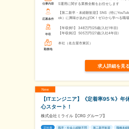
S運用に関する業務全般をお任せします
仕事内容
【第二新卒・未経験歓迎】SNS（特にYouTube/
ok）に興味があればOK！ゼロから学べる職
応募条件
【年収例1】
348万円(25歳/入社1年目)
【年収例2】
505万円(27歳/入社4年目)
年収
本社（名古屋市東区）
勤務地
求人詳細を見
New
【ITエンジニア】《定着率95％》年
心スタート！
株式会社ミライル【CRG グループ】
正社員
既卒・社会人経験不問
第二新卒歓迎
職種未経