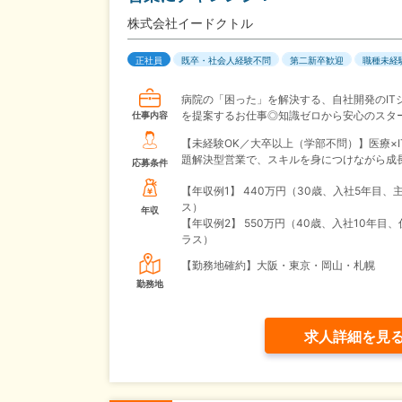
株式会社イードクトル
正社員
既卒・社会人経験不問
第二新卒歓迎
職種未経
病院の「困った」を解決する、自社開発のIT
を提案するお仕事◎知識ゼロから安心のスタ
仕事内容
【未経験OK／大卒以上（学部不問）】医療×I
題解決型営業で、スキルを身につけながら成
応募条件
【年収例1】
440万円（30歳、入社5年目、
ス）
年収
【年収例2】
550万円（40歳、入社10年目
ラス）
【勤務地確約】大阪・東京・岡山・札幌
勤務地
求人詳細を見