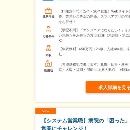
《IT知識不問／既卒・26卒歓迎》Webサイト
作、業務システムの開発、スマホアプリの開
仕事内容
をお任せ！
【学歴不問】「エンジニアになりたい！」そ
い気持ちをお持ちの方 大歓迎《未経験・第二
応募条件
K》
【年収例1】
450万円（26歳、入社4年目、
社）
年収
【希望勤務地で働けます】札幌・仙台・新潟
京・大阪・福岡・那覇 にある各拠点 ※転勤
勤務地
求人詳細を見
New
【システム営業職】病院の「困った」
営業にチャレンジ！