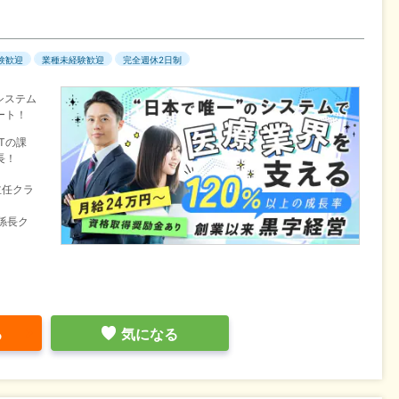
験歓迎
業種未経験歓迎
完全週休2日制
システム
ート！
Tの課
長！
主任クラ
、係長ク
る
気になる