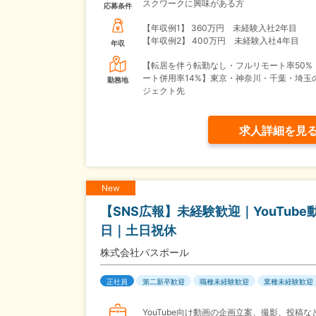
スクワークに興味がある方
応募条件
【年収例1】
360万円 未経験入社2年目
【年収例2】
400万円 未経験入社4年目
年収
【転居を伴う転勤なし・フルリモート率50%
ート併用率14%】東京・神奈川・千葉・埼玉
勤務地
ジェクト先
求人詳細を見
New
【SNS広報】未経験歓迎｜YouTub
日｜土日祝休
株式会社パスポール
正社員
第二新卒歓迎
職種未経験歓迎
業種未経験歓迎
YouTube向け動画の企画立案、撮影、投稿な