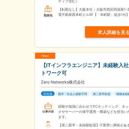
ティブ含む）
【転勤なし】大阪本社：大阪市西区阿波座1-3-
電不動産西本町ビル5F【「本町駅」徒歩1分
勤務地
求人詳細を見
New
【ITインフラエンジニア】未経験入社
トワーク可
Zero Networks株式会社
正社員
既卒・社会人経験不問
第二新卒歓迎
職種未経
経験や知識に合わせてPCキッティング、ネッ
クやサーバーの保守運用・構築などを担当い
仕事内容
ます。
【第二新卒・未経験歓迎】IT業界に興味があ