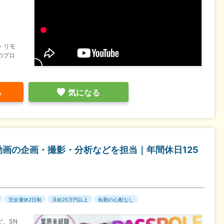
・リモ
のプロ
る
気になる
e動画の企画・撮影・分析などを担当｜年間休日125
完全週休2日制
月給25万円以上
転勤の心配なし
ど、SN