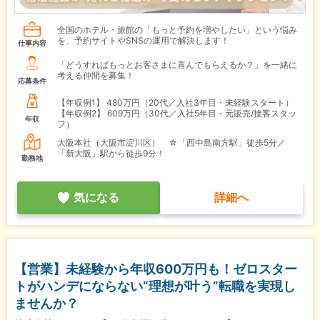
全国のホテル・旅館の「もっと予約を増やしたい」という悩み
を、予約サイトやSNSの運用で解決します！
仕事内容
「どうすればもっとお客さまに喜んでもらえるか？」を一緒に
考える仲間を募集！
応募条件
【年収例1】
480万円（20代／入社3年目・未経験スタート）
【年収例2】
609万円（30代／入社5年目・元販売/接客スタッ
年収
フ）
大阪本社（大阪市淀川区） ☆「西中島南方駅」徒歩5分／
「新大阪」駅から徒歩9分！
勤務地
気になる
詳細へ
【営業】未経験から年収600万円も！ゼロスター
トがハンデにならない“理想が叶う”転職を実現し
ませんか？