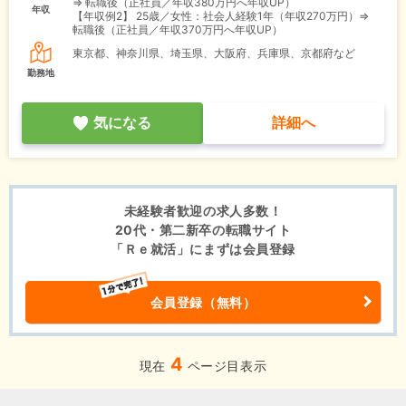
⇒ 転職後（正社員／年収380万円へ年収UP）
年収
【年収例2】
25歳／女性：社会人経験1年（年収270万円）⇒
転職後（正社員／年収370万円へ年収UP）
東京都、神奈川県、埼玉県、大阪府、兵庫県、京都府など
勤務地
気になる
詳細へ
未経験者歓迎の求人多数！
20代・第二新卒の転職サイト
「Ｒｅ就活」にまずは会員登録
会員登録（無料）
4
現在
ページ目表示