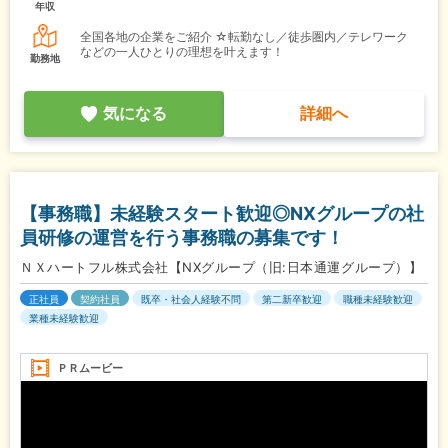
年収
全国各地の企業をご紹介 ☆転勤なし／徒歩圏内／テレワーク
などの一人ひとりの理想を叶えます！
勤務地
気になる
詳細へ
【事務職】未経験スタート歓迎◎NXグループの社
員研修の運営を行う事務職の募集です！
ＮＸハートフル株式会社【NXグループ（旧:日本通運グループ）】
正社員
契約社員
既卒・社会人経験不問
第二新卒歓迎
職種未経験歓迎
業種未経験歓迎
ＰＲムービー