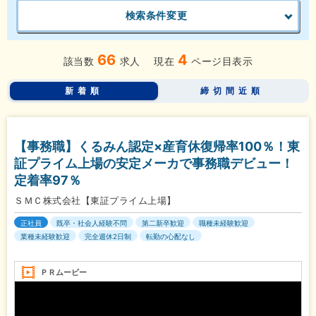
検索条件変更
66
4
該当数
求人
現在
ページ目表示
新着順
締切間近順
【事務職】くるみん認定×産育休復帰率100％！東
証プライム上場の安定メーカで事務職デビュー！
定着率97％
ＳＭＣ株式会社【東証プライム上場】
正社員
既卒・社会人経験不問
第二新卒歓迎
職種未経験歓迎
業種未経験歓迎
完全週休2日制
転勤の心配なし
ＰＲムービー