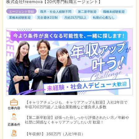
株式会社freemova【20代専門転職エージェント】
エージェント登録
既卒・社会人経験不問
第二新卒歓迎
職種未経験歓迎
業種未経験歓迎
完全週休2日制
月給25万円以上
転勤の心配なし
【キャリアチェンジも、キャリアアップも歓迎】入社2年目で
年収700万円超／上場企業勤務など優良求人多数
仕事内容
【第二新卒歓迎】頑張った分しっかり評価されたい方／年齢や
社歴に関係なくキャリアアップしたい方 歓迎！
応募条件
【年収例1】
350万円（入社1年目）