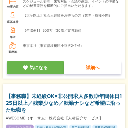
スケジュール管理・来客対応・会議や商談、イベントの準備な
どの秘書業務を横断的にご担当いただきます。
仕事内容
【大卒以上】社会人経験をお持ちの方（業界・職種不問）
応募条件
【年収例1】
500万（30歳／賞与2回）
年収
東京本社（東京都板橋区小豆沢2-7-6）
勤務地
気になる
詳細へ
【事務職】未経験OK×非公開求人多数◎年間休日1
25日以上／残業少なめ／転勤ナシなど希望に沿っ
た転職を
AWESOME（オーサム）株式会社【人材紹介サービス】
エージェント登録
既卒・社会人経験不問
第二新卒歓迎
職種未経験歓迎