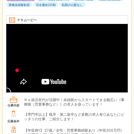
業種未経験歓迎
完全週休2日制
転勤の心配なし
ＰＲムービー
Ｒｅ就活世代が活躍中！未経験からスタートできる幅広い《事
務職（営業事務など）》の求人を扱っています！
仕事内容
【専門卒以上】既卒・第二新卒など多数の求人有◎あなたにピ
ッタリの仕事、ご紹介します！
応募条件
【年収例1】
27歳／女性：営業事務経験あり（年収300万円）