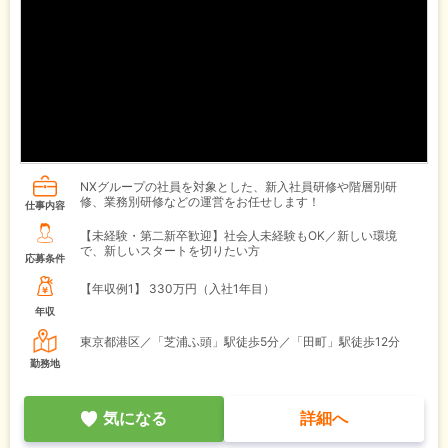
NXグループの社員を対象とした、新入社員研修や階層別研
修、業務別研修などの運営をお任せします！
仕事内容
【未経験・第二新卒歓迎】社会人未経験もOK／新しい環境
で、新しいスタートを切りたい方
応募条件
【年収例1】
330万円（入社1年目）
年収
東京都港区／「芝浦ふ頭」駅徒歩5分／「田町」駅徒歩12分
勤務地
気になる
詳細へ