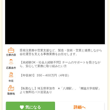
受発注業務や営業支援など、製造・技術・営業と連携しながら
会社運営を支える事務業務をお任せします。
仕事内容
【未経験OK・社会人経験不問】チームのサポートを受けなが
ら、安心して業務に取り組みたい方
応募条件
【年収例1】
350～400万円（4年目）
年収
【転勤なし】埼玉県草加市 ※「八潮駅」、「獨協大学前駅」
より無料社バス送迎あり
勤務地
気になる
詳細へ