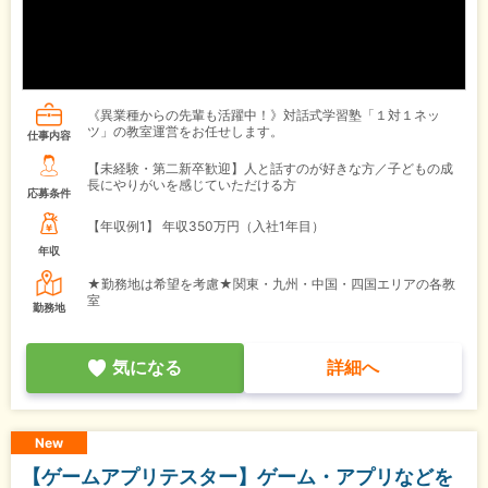
《異業種からの先輩も活躍中！》対話式学習塾「１対１ネッ
ツ」の教室運営をお任せします。
仕事内容
【未経験・第二新卒歓迎】人と話すのが好きな方／子どもの成
長にやりがいを感じていただける方
応募条件
【年収例1】
年収350万円（入社1年目）
年収
★勤務地は希望を考慮★関東・九州・中国・四国エリアの各教
室
勤務地
気になる
詳細へ
New
【ゲームアプリテスター】ゲーム・アプリなどを