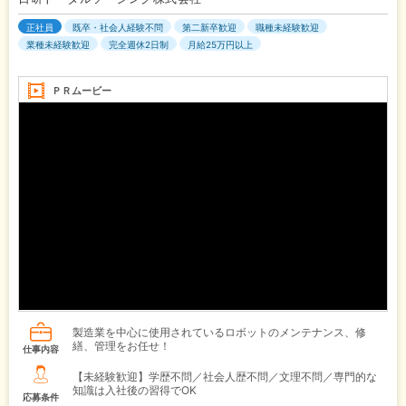
正社員
既卒・社会人経験不問
第二新卒歓迎
職種未経験歓迎
業種未経験歓迎
完全週休2日制
月給25万円以上
ＰＲムービー
製造業を中心に使用されているロボットのメンテナンス、修
繕、管理をお任せ！
仕事内容
【未経験歓迎】学歴不問／社会人歴不問／文理不問／専門的な
知識は入社後の習得でOK
応募条件