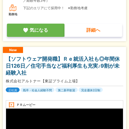
／経験年数3年）
下記のエリアにて採用中！ ※勤務地考慮
勤務地
気になる
詳細へ
New
【ソフトウェア開発職】Ｒｅ就活入社も◎年間休
日126日／住宅手当など福利厚生も充実♪9割が未
経験入社
株式会社アルトナー【東証プライム上場】
正社員
既卒・社会人経験不問
第二新卒歓迎
完全週休2日制
ＰＲムービー