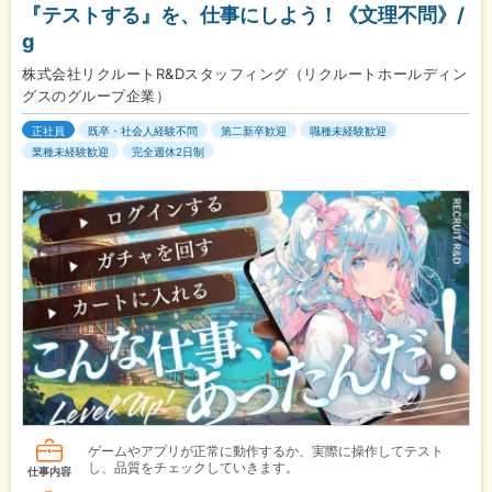
『テストする』を、仕事にしよう！《文理不問》/
g
株式会社リクルートR&Dスタッフィング（リクルートホールディン
グスのグループ企業）
正社員
既卒・社会人経験不問
第二新卒歓迎
職種未経験歓迎
業種未経験歓迎
完全週休2日制
ゲームやアプリが正常に動作するか、実際に操作してテスト
し、品質をチェックしていきます。
仕事内容