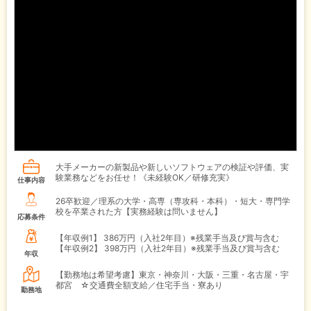
大手メーカーの新製品や新しいソフトウェアの検証や評価、実
験業務などをお任せ！《未経験OK／研修充実》
仕事内容
26卒歓迎／理系の大学・高専（専攻科・本科）・短大・専門学
校を卒業された方【実務経験は問いません】
応募条件
【年収例1】
386万円（入社2年目）※残業手当及び賞与含む
【年収例2】
398万円（入社2年目）※残業手当及び賞与含む
年収
【勤務地は希望考慮】東京・神奈川・大阪・三重・名古屋・宇
都宮 ☆交通費全額支給／住宅手当・寮あり
勤務地