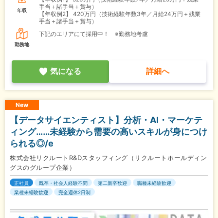
手当＋諸手当＋賞与）
年収
【年収例2】
420万円（技術経験年数3年／月給24万円＋残業
手当＋諸手当＋賞与）
下記のエリアにて採用中！ ※勤務地考慮
勤務地
気になる
詳細へ
New
【データサイエンティスト】分析・AI・マーケテ
ィング……未経験から需要の高いスキルが身につけ
られる◎/e
株式会社リクルートR&Dスタッフィング（リクルートホールディン
グスのグループ企業）
正社員
既卒・社会人経験不問
第二新卒歓迎
職種未経験歓迎
業種未経験歓迎
完全週休2日制