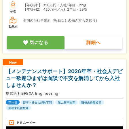
【年収例1】
350万円／入社1年目・22歳
【年収例2】
420万円／入社2年目・29歳
年収
全国の当社事業所（転勤なしの働き方も選択可）
勤務地
気になる
詳細へ
New
【メンテナンスサポート】2026年卒・社会人デビ
ュー歓迎◎まずは面談で不安を解消してから入社
しませんか？
株式会社BREXA Engineering
正社員
既卒・社会人経験不問
第二新卒歓迎
職種未経験歓迎
業種未経験歓迎
ＰＲムービー