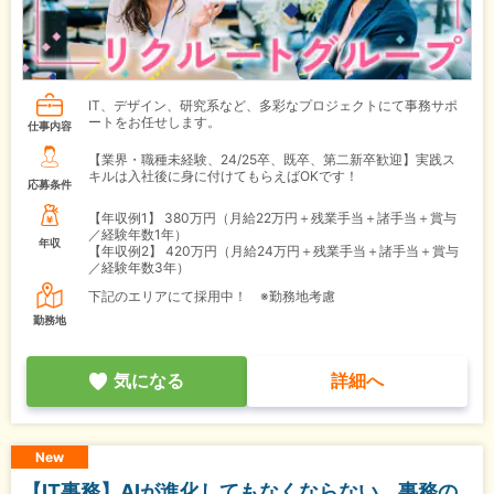
IT、デザイン、研究系など、多彩なプロジェクトにて事務サポ
ートをお任せします。
仕事内容
【業界・職種未経験、24/25卒、既卒、第二新卒歓迎】実践ス
キルは入社後に身に付けてもらえばOKです！
応募条件
【年収例1】
380万円（月給22万円＋残業手当＋諸手当＋賞与
／経験年数1年）
年収
【年収例2】
420万円（月給24万円＋残業手当＋諸手当＋賞与
／経験年数3年）
下記のエリアにて採用中！ ※勤務地考慮
勤務地
気になる
詳細へ
New
【IT事務】AIが進化してもなくならない、事務の