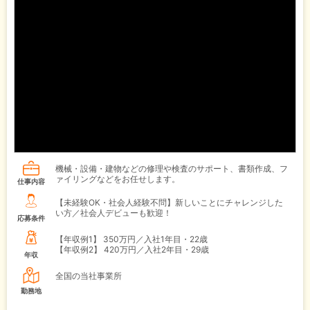
機械・設備・建物などの修理や検査のサポート、書類作成、フ
ァイリングなどをお任せします。
仕事内容
【未経験OK・社会人経験不問】新しいことにチャレンジした
い方／社会人デビューも歓迎！
応募条件
【年収例1】
350万円／入社1年目・22歳
【年収例2】
420万円／入社2年目・29歳
年収
全国の当社事業所
勤務地