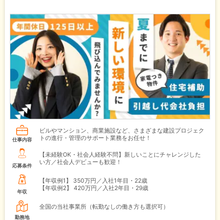
ビルやマンション、商業施設など、さまざまな建設プロジェク
トの進行・管理のサポート業務をお任せ！
仕事内容
【未経験OK・社会人経験不問】新しいことにチャレンジした
い方／社会人デビューも歓迎！
応募条件
【年収例1】
350万円／入社1年目・22歳
【年収例2】
420万円／入社2年目・29歳
年収
全国の当社事業所（転勤なしの働き方も選択可）
勤務地