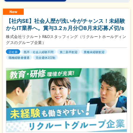
New
【社内SE】社会人歴が浅い今がチャンス！未経験
からIT業界へ。賞与3.2ヵ月分◎8月末応募〆切/s
株式会社リクルートR&Dスタッフィング（リクルートホールディン
グスのグループ企業）
正社員
既卒・社会人経験不問
第二新卒歓迎
業種未経験歓迎
職種経験者優遇
完全週休2日制