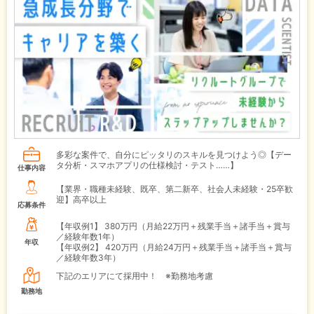
多彩な案件で、自分にピッタリのスキルを見つけよう◎【デー
タ分析・スマホアプリの仕様検討・テスト……】
仕事内容
【業界・職種未経験、既卒、第二新卒、社会人未経験・25卒歓
迎】高卒以上
応募条件
【年収例1】
380万円（月給22万円＋残業手当＋諸手当＋賞与
／経験年数1年）
年収
【年収例2】
420万円（月給24万円＋残業手当＋諸手当＋賞与
／経験年数3年）
下記のエリアにて採用中！ ※勤務地考慮
勤務地