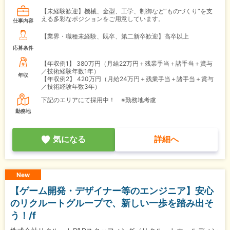
【未経験歓迎】機械、金型、工学、制御など“ものづくり”を支
える多彩なポジションをご用意しています。
仕事内容
【業界・職種未経験、既卒、第二新卒歓迎】高卒以上
応募条件
【年収例1】
380万円（月給22万円＋残業手当＋諸手当＋賞与
／技術経験年数1年）
年収
【年収例2】
420万円（月給24万円＋残業手当＋諸手当＋賞与
／技術経験年数3年）
下記のエリアにて採用中！ ※勤務地考慮
勤務地
気になる
詳細へ
New
【ゲーム開発・デザイナー等のエンジニア】安心
のリクルートグループで、新しい一歩を踏み出そ
う！/f