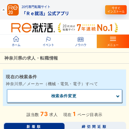
20代専門転職サイト
今すぐ
インストール
「Ｒｅ就活」公式アプリ
ホーム
イベント
ノウハウ
メニュー
神奈川県の求人・転職情報
現在の検索条件
神奈川県／メーカー（機械・電気・電子）すべて
検索条件変更
73
1
該当数
求人
現在
ページ目表示
新着順
締切間近順