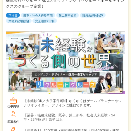
株式会社リクルートR&Dスタッフィング（リクルートホールディン
グスのグループ企業）
正社員
既卒・社会人経験不問
第二新卒歓迎
職種未経験歓迎
業種未経験歓迎
完全週休2日制
【未経験OK／大手案件8割】ゆくゆくはゲームプランナーやシ
ナリオライター、デザインに挑戦できます。
仕事内容
【業界・職種未経験、既卒、第二新卒、社会人未経験・24
卒・25卒歓迎】高卒以上
応募条件
【年収例1】
520万円（技術経験年数7年／月給29万円＋残業