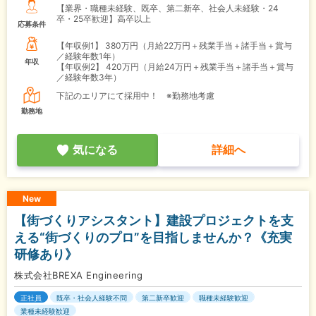
【業界・職種未経験、既卒、第二新卒、社会人未経験・24
卒・25卒歓迎】高卒以上
応募条件
【年収例1】
380万円（月給22万円＋残業手当＋諸手当＋賞与
／経験年数1年）
年収
【年収例2】
420万円（月給24万円＋残業手当＋諸手当＋賞与
／経験年数3年）
下記のエリアにて採用中！ ※勤務地考慮
勤務地
気になる
詳細へ
New
【街づくりアシスタント】建設プロジェクトを支
える“街づくりのプロ”を目指しませんか？《充実
研修あり》
株式会社BREXA Engineering
正社員
既卒・社会人経験不問
第二新卒歓迎
職種未経験歓迎
業種未経験歓迎