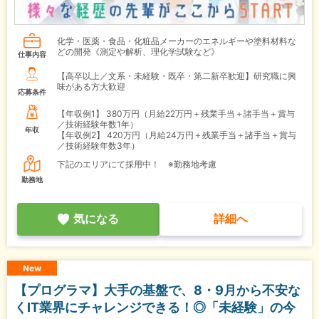
化学・医薬・食品・化粧品メーカーのエネルギーや塗料材料な
どの開発《測定や解析、理化学試験など》
仕事内容
【高卒以上／文系・未経験・既卒・第二新卒歓迎】研究職に興
味がある方大歓迎
応募条件
【年収例1】
380万円（月給22万円＋残業手当＋諸手当＋賞与
／技術経験年数1年）
年収
【年収例2】
420万円（月給24万円＋残業手当＋諸手当＋賞与
／技術経験年数3年）
下記のエリアにて採用中！ ※勤務地考慮
勤務地
気になる
詳細へ
New
【プログラマ】大手の基盤で、8・9月から不安な
くIT業界にチャレンジできる！◎「未経験」の今