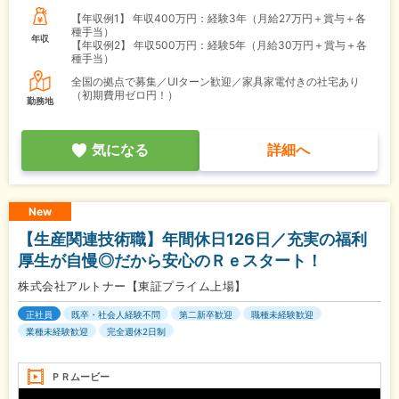
【年収例1】
年収400万円：経験3年（月給27万円＋賞与＋各
種手当）
年収
【年収例2】
年収500万円：経験5年（月給30万円＋賞与＋各
種手当）
全国の拠点で募集／UIターン歓迎／家具家電付きの社宅あり
（初期費用ゼロ円！）
勤務地
気になる
詳細へ
New
【生産関連技術職】年間休日126日／充実の福利
厚生が自慢◎だから安心のＲｅスタート！
株式会社アルトナー【東証プライム上場】
正社員
既卒・社会人経験不問
第二新卒歓迎
職種未経験歓迎
業種未経験歓迎
完全週休2日制
ＰＲムービー