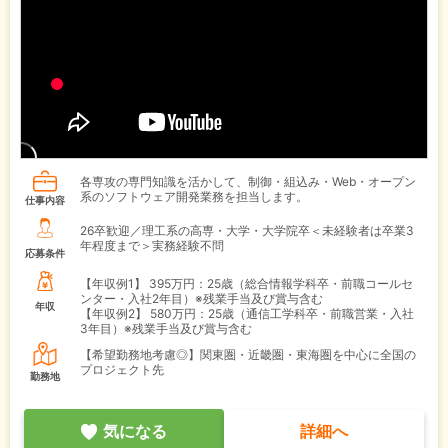
各専攻の専門知識を活かして、制御・組込み・Web・オープン
系のソフトウェア開発業務を担当します。
仕事内容
26卒歓迎／理工系の高専・大学・大学院卒＜未経験者は卒業3
年程度まで＞実務経験不問
応募条件
【年収例1】
395万円：25歳（総合情報学科卒・前職コールセ
ンター・入社2年目）※残業手当及び賞与含む
年収
【年収例2】
580万円：25歳（通信工学科卒・前職営業・入社
3年目）※残業手当及び賞与含む
【希望勤務地考慮◎】関東圏・近畿圏・東海圏を中心に全国の
プロジェクト先
勤務地
気になる
詳細へ