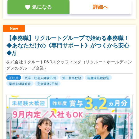
気になる
詳細へ
New
【事務職】リクルートグループで始める事務職！
◆あなただけの《専門サポート》がつくから安心
◆/j
株式会社リクルートR&Dスタッフィング（リクルートホールディン
グスのグループ企業）
正社員
既卒・社会人経験不問
第二新卒歓迎
職種未経験歓迎
業種未経験歓迎
完全週休2日制