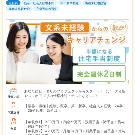
正社員
既卒・社会人経験不問
第二新卒歓迎
職種未経験歓迎
業種未経験歓迎
完全週休2日制
あなたにピッタリのプロジェクトからスタート！《データ分析
やスマホアプリの仕様検討・テストなど……》
仕事内容
【業界・職種未経験、既卒、第二新卒、社会人未経験・24卒
／25卒歓迎】高卒以上
応募条件
【年収例1】
380万円（月給22万円＋残業手当＋諸手当＋賞与
／経験年数1年）
年収
【年収例2】
420万円（月給24万円＋残業手当＋諸手当＋賞与