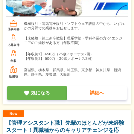
機械設計・電気電子設計・ソフトウェア設計の中から、いずれ
かの分野での業務をお任せします。
仕事内容
【未経験・第二新卒歓迎】理系学部・学科卒業の方 or エンジ
ニアのご経験がある方（年数不問）
応募条件
【年収例1】
450万（25歳／ボーナス2回）
【年収例2】
500万（30歳／ボーナス2回）
年収
宮城県、栃木県、群馬県、埼玉県、東京都、神奈川県、新潟
県、静岡県、愛知県、大阪府
勤務地
気になる
詳細へ
New
【管理アシスタント職】先輩のほとんどが未経験
スタート！異職種からのキャリアチェンジを応