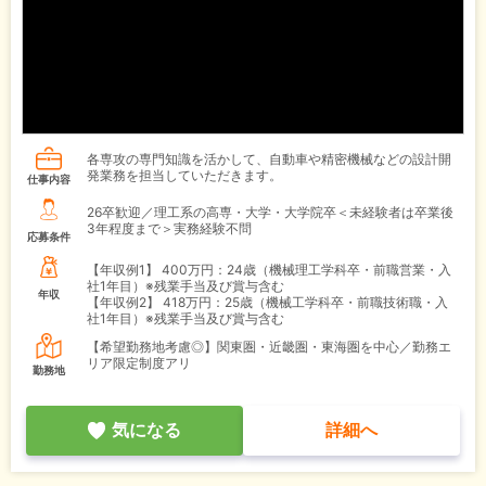
各専攻の専門知識を活かして、自動車や精密機械などの設計開
発業務を担当していただきます。
仕事内容
26卒歓迎／理工系の高専・大学・大学院卒＜未経験者は卒業後
3年程度まで＞実務経験不問
応募条件
【年収例1】
400万円：24歳（機械理工学科卒・前職営業・入
社1年目）※残業手当及び賞与含む
年収
【年収例2】
418万円：25歳（機械工学科卒・前職技術職・入
社1年目）※残業手当及び賞与含む
【希望勤務地考慮◎】関東圏・近畿圏・東海圏を中心／勤務エ
リア限定制度アリ
勤務地
気になる
詳細へ