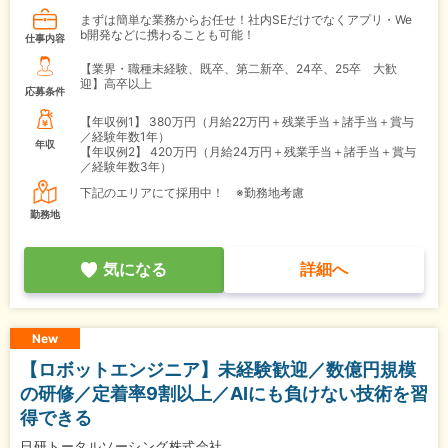
まずは簡単な業務からお任せ！社内SEだけでなくアプリ・We
b開発などに携わることも可能！
仕事内容
【業界・職種未経験、既卒、第二新卒、24卒、25卒 大歓
迎】高卒以上
応募条件
【年収例1】
380万円（月給22万円＋残業手当＋諸手当＋賞与
／経験年数1年）
年収
【年収例2】
420万円（月給24万円＋残業手当＋諸手当＋賞与
／経験年数3年）
下記のエリアにて採用中！ ※勤務地考慮
勤務地
気になる
詳細へ
New
【ロボットエンジニア】未経験歓迎／数億円規模
の研修／定着率9割以上／AIにも負けない技術を習
得できる
日研トータルソーシング株式会社