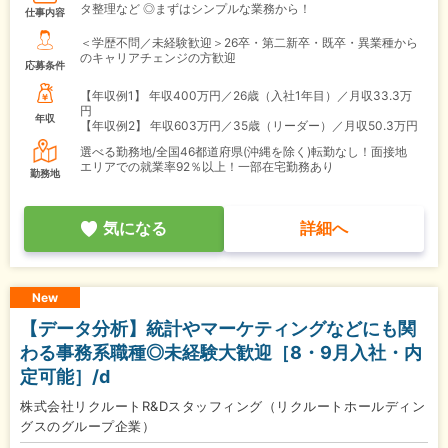
タ整理など ◎まずはシンプルな業務から！
仕事内容
＜学歴不問／未経験歓迎＞26卒・第二新卒・既卒・異業種から
のキャリアチェンジの方歓迎
応募条件
【年収例1】
年収400万円／26歳（入社1年目）／月収33.3万
円
年収
【年収例2】
年収603万円／35歳（リーダー）／月収50.3万円
選べる勤務地/全国46都道府県(沖縄を除く)転勤なし！面接地
エリアでの就業率92％以上！一部在宅勤務あり
勤務地
気になる
詳細へ
New
【データ分析】統計やマーケティングなどにも関
わる事務系職種◎未経験大歓迎［8・9月入社・内
定可能］/d
株式会社リクルートR&Dスタッフィング（リクルートホールディン
グスのグループ企業）