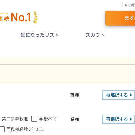
Ｒｅ就
まず
気になったリスト
スカウト
再選択する
職種
第二新卒歓迎
学歴不問
再選択する
業種
同職種経験5年以上