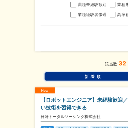
職種未経験歓迎
業種
業種経験者優遇
高卒
年収
32
完全週休2日制
年間休
こだわり
該当数
条件
土日面接OK
書類選
新着順
New
【ロボットエンジニア】未経験歓迎／
い技術を習得できる
日研トータルソーシング株式会社