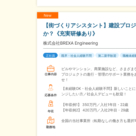
New
【街づくりアシスタント】建設プロジ
か？《充実研修あり》
株式会社BREXA Engineering
正社員
既卒・社会人経験不問
第二新卒歓迎
職種未経
ビルやマンション、商業施設など、さまざま
プロジェクトの進行・管理のサポート業務を
仕事内容
せ！
【未経験OK・社会人経験不問】新しいことに
ンジしたい方／社会人デビューも歓迎！
応募条件
【年収例1】
350万円／入社1年目・22歳
【年収例2】
420万円／入社2年目・29歳
年収
全国の当社事業所（転勤なしの働き方も選択
勤務地