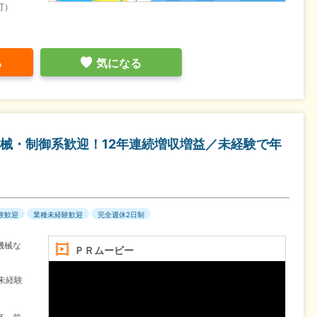
可）
る
気になる
械・制御系歓迎！12年連続増収増益／未経験で年
験歓迎
業種未経験歓迎
完全週休2日制
機械な
ＰＲムービー
未経験