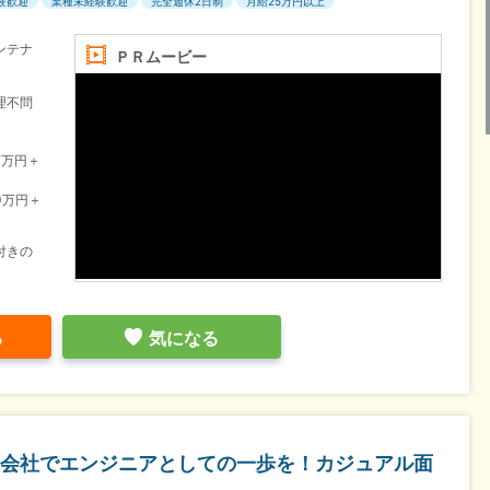
験歓迎
業種未経験歓迎
完全週休2日制
月給25万円以上
ンテナ
ＰＲムービー
理不問
7万円＋
0万円＋
付きの
る
気になる
会社でエンジニアとしての一歩を！カジュアル面