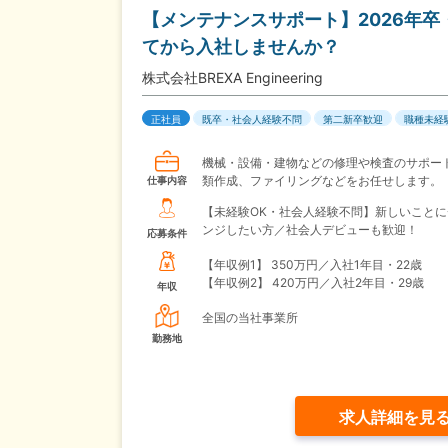
【メンテナンスサポート】2026年
てから入社しませんか？
株式会社BREXA Engineering
正社員
既卒・社会人経験不問
第二新卒歓迎
職種未経
機械・設備・建物などの修理や検査のサポー
類作成、ファイリングなどをお任せします。
仕事内容
【未経験OK・社会人経験不問】新しいことに
ンジしたい方／社会人デビューも歓迎！
応募条件
【年収例1】
350万円／入社1年目・22歳
【年収例2】
420万円／入社2年目・29歳
年収
全国の当社事業所
勤務地
求人詳細を見