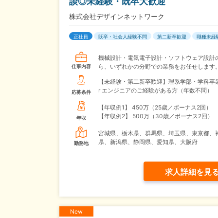
談◎未経験・既卒大歓迎
株式会社デザインネットワーク
正社員
既卒・社会人経験不問
第二新卒歓迎
職種未経
機械設計・電気電子設計・ソフトウェア設計
ら、いずれかの分野での業務をお任せします
仕事内容
【未経験・第二新卒歓迎】理系学部・学科卒業
r エンジニアのご経験がある方（年数不問）
応募条件
【年収例1】
450万（25歳／ボーナス2回）
【年収例2】
500万（30歳／ボーナス2回）
年収
宮城県、栃木県、群馬県、埼玉県、東京都、
県、新潟県、静岡県、愛知県、大阪府
勤務地
求人詳細を見
New