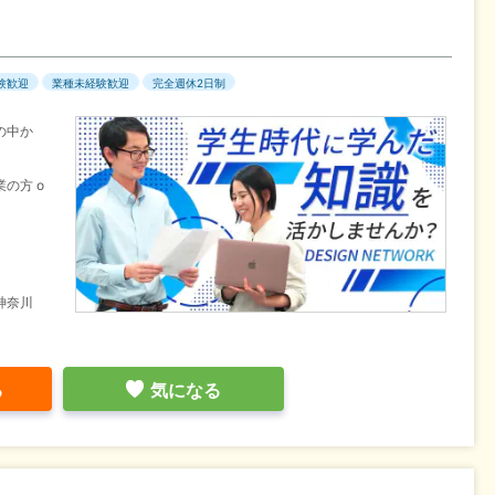
験歓迎
業種未経験歓迎
完全週休2日制
の中か
。
の方 o
神奈川
る
気になる