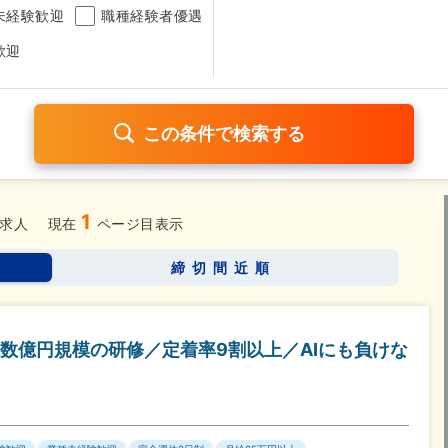
未経験歓迎
職種経験者優遇
歓迎
1
日120日以上
残業少なめ（1日1時間以内）
月給25万円以
求人
現在
ページ目表示
考なし
締切間近順
さらに詳しく検索したい方はこちら➤
数億円規模の研修／定着率9割以上／AIにも負けな