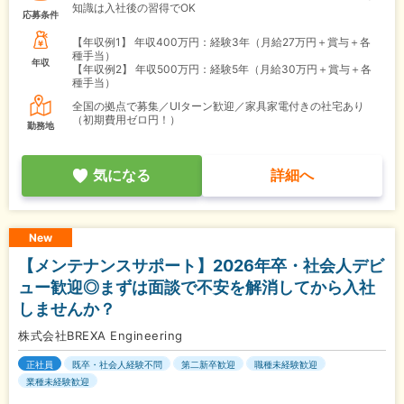
知識は入社後の習得でOK
応募条件
【年収例1】
年収400万円：経験3年（月給27万円＋賞与＋各
種手当）
年収
【年収例2】
年収500万円：経験5年（月給30万円＋賞与＋各
種手当）
全国の拠点で募集／UIターン歓迎／家具家電付きの社宅あり
（初期費用ゼロ円！）
勤務地
気になる
詳細へ
New
【メンテナンスサポート】2026年卒・社会人デビ
ュー歓迎◎まずは面談で不安を解消してから入社
しませんか？
株式会社BREXA Engineering
正社員
既卒・社会人経験不問
第二新卒歓迎
職種未経験歓迎
業種未経験歓迎