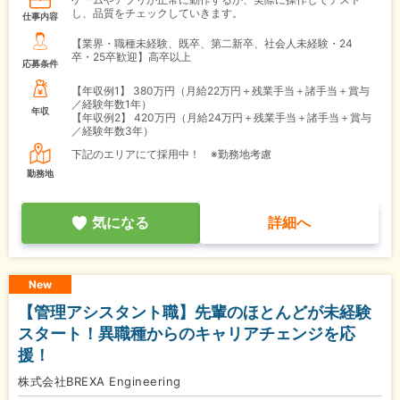
し、品質をチェックしていきます。
仕事内容
【業界・職種未経験、既卒、第二新卒、社会人未経験・24
卒・25卒歓迎】高卒以上
応募条件
【年収例1】
380万円（月給22万円＋残業手当＋諸手当＋賞与
／経験年数1年）
年収
【年収例2】
420万円（月給24万円＋残業手当＋諸手当＋賞与
／経験年数3年）
下記のエリアにて採用中！ ※勤務地考慮
勤務地
気になる
詳細へ
New
【管理アシスタント職】先輩のほとんどが未経験
スタート！異職種からのキャリアチェンジを応
援！
株式会社BREXA Engineering