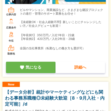
ビルやマンション、商業施設など、さまざまな建設プロジェク
トの進行・管理のサポート業務をお任せ！
仕事内容
【未経験OK・社会人経験不問】新しいことにチャレンジした
い方／社会人デビューも歓迎！
応募条件
【年収例1】
350万円／入社1年目・22歳
【年収例2】
420万円／入社2年目・29歳
年収
全国の当社事業所（転勤なしの働き方も選択可）
勤務地
気になる
詳細へ
New
【データ分析】統計やマーケティングなどにも関
わる事務系職種◎未経験大歓迎［8・9月入社・内
定可能］/d