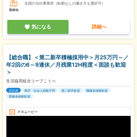
全国の当社事業所（転勤なしの働き方も選択可）
勤務地
気になる
詳細へ
【総合職】＜第二新卒積極採用中＞月25万円～／
年2回の6～9連休／月残業12H程度＜面談も歓迎
＞
生活協同組合コープこうべ
正社員
既卒・社会人経験不問
第二新卒歓迎
職種未経験歓迎
業種未経験歓迎
ＰＲムービー