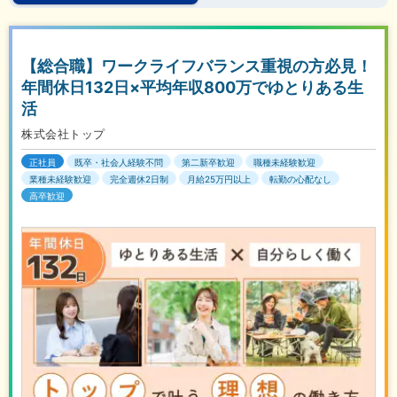
【総合職】ワークライフバランス重視の方必見！
年間休日132日×平均年収800万でゆとりある生
活
株式会社トップ
正社員
既卒・社会人経験不問
第二新卒歓迎
職種未経験歓迎
業種未経験歓迎
完全週休2日制
月給25万円以上
転勤の心配なし
高卒歓迎