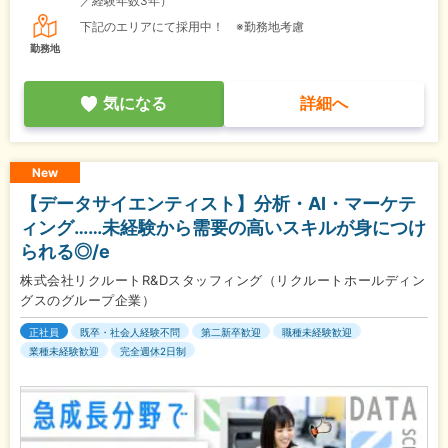
／経験年数3年）
下記のエリアにて採用中！ ※勤務地考慮
勤務地
気になる
詳細へ
New
【データサイエンティスト】分析・AI・マーケテ
ィング……未経験から需要の高いスキルが身につけ
られる◎/e
株式会社リクルートR&Dスタッフィング（リクルートホールディン
グスのグループ企業）
正社員
既卒・社会人経験不問
第二新卒歓迎
職種未経験歓迎
業種未経験歓迎
完全週休2日制