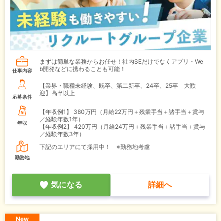
まずは簡単な業務からお任せ！社内SEだけでなくアプリ・We
b開発などに携わることも可能！
仕事内容
【業界・職種未経験、既卒、第二新卒、24卒、25卒 大歓
迎】高卒以上
応募条件
【年収例1】
380万円（月給22万円＋残業手当＋諸手当＋賞与
／経験年数1年）
年収
【年収例2】
420万円（月給24万円＋残業手当＋諸手当＋賞与
／経験年数3年）
下記のエリアにて採用中！ ※勤務地考慮
勤務地
気になる
詳細へ
New