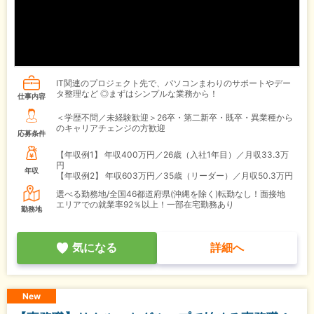
IT関連のプロジェクト先で、パソコンまわりのサポートやデー
タ整理など ◎まずはシンプルな業務から！
仕事内容
＜学歴不問／未経験歓迎＞26卒・第二新卒・既卒・異業種から
のキャリアチェンジの方歓迎
応募条件
【年収例1】
年収400万円／26歳（入社1年目）／月収33.3万
円
年収
【年収例2】
年収603万円／35歳（リーダー）／月収50.3万円
選べる勤務地/全国46都道府県(沖縄を除く)転勤なし！面接地
エリアでの就業率92％以上！一部在宅勤務あり
勤務地
気になる
詳細へ
New