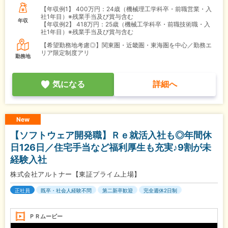
【年収例1】
400万円：24歳（機械理工学科卒・前職営業・入
社1年目）※残業手当及び賞与含む
年収
【年収例2】
418万円：25歳（機械工学科卒・前職技術職・入
社1年目）※残業手当及び賞与含む
【希望勤務地考慮◎】関東圏・近畿圏・東海圏を中心／勤務エ
リア限定制度アリ
勤務地
気になる
詳細へ
New
【ソフトウェア開発職】Ｒｅ就活入社も◎年間休
日126日／住宅手当など福利厚生も充実♪9割が未
経験入社
株式会社アルトナー【東証プライム上場】
正社員
既卒・社会人経験不問
第二新卒歓迎
完全週休2日制
ＰＲムービー