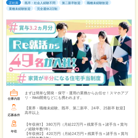
正社員
既卒・社会人経験不問
第二新卒歓迎
職種未経験歓迎
業種未経験歓迎
完全週休2日制
まずは簡単な開発・保守・運用の業務からお任せ！スマホアプ
リ・Web開発などにも携われます。
仕事内容
【業界・職種未経験、既卒、第二新卒、24卒、25新卒 歓迎】
高卒以上
応募条件
【年収例1】
380万円（月給22万円＋残業手当＋諸手当＋賞与
／経験年数1年）
年収
【年収例2】
420万円（月給24万円＋残業手当＋諸手当＋賞与