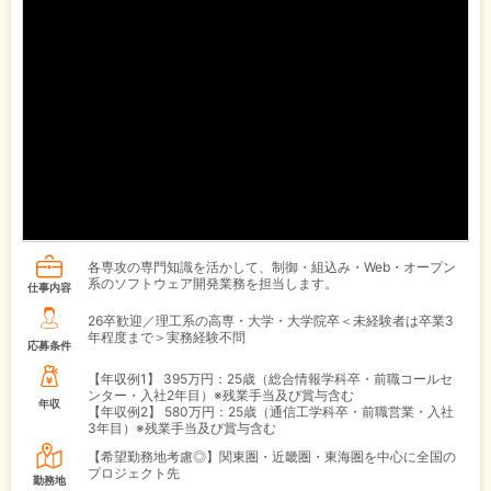
各専攻の専門知識を活かして、制御・組込み・Web・オープン
系のソフトウェア開発業務を担当します。
仕事内容
26卒歓迎／理工系の高専・大学・大学院卒＜未経験者は卒業3
年程度まで＞実務経験不問
応募条件
【年収例1】
395万円：25歳（総合情報学科卒・前職コールセ
ンター・入社2年目）※残業手当及び賞与含む
年収
【年収例2】
580万円：25歳（通信工学科卒・前職営業・入社
3年目）※残業手当及び賞与含む
【希望勤務地考慮◎】関東圏・近畿圏・東海圏を中心に全国の
プロジェクト先
勤務地