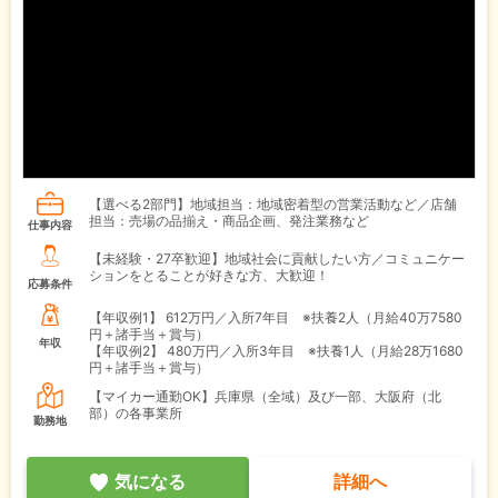
【選べる2部門】地域担当：地域密着型の営業活動など／店舗
担当：売場の品揃え・商品企画、発注業務など
仕事内容
【未経験・27卒歓迎】地域社会に貢献したい方／コミュニケー
ションをとることが好きな方、大歓迎！
応募条件
【年収例1】
612万円／入所7年目 ※扶養2人（月給40万7580
円＋諸手当＋賞与）
年収
【年収例2】
480万円／入所3年目 ※扶養1人（月給28万1680
円＋諸手当＋賞与）
【マイカー通勤OK】兵庫県（全域）及び一部、大阪府（北
部）の各事業所
勤務地
気になる
詳細へ