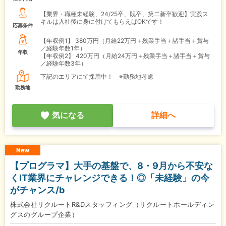
【業界・職種未経験、24/25卒、既卒、第二新卒歓迎】実践ス
キルは入社後に身に付けてもらえばOKです！
応募条件
【年収例1】
380万円（月給22万円＋残業手当＋諸手当＋賞与
／経験年数1年）
年収
【年収例2】
420万円（月給24万円＋残業手当＋諸手当＋賞与
／経験年数3年）
下記のエリアにて採用中！ ※勤務地考慮
勤務地
気になる
詳細へ
New
【プログラマ】大手の基盤で、8・9月から不安な
くIT業界にチャレンジできる！◎「未経験」の今
がチャンス/b
株式会社リクルートR&Dスタッフィング（リクルートホールディン
グスのグループ企業）