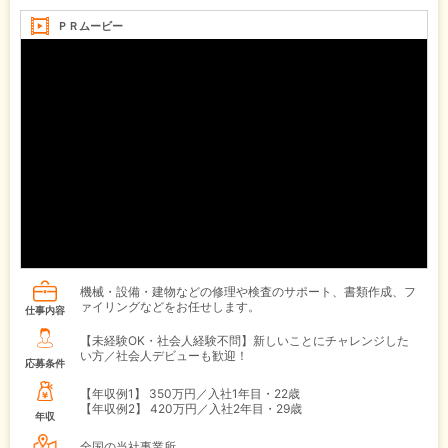
ＰＲムービー
機械・設備・建物などの修理や検査のサポート、書類作成、フ
ァイリングなどをお任せします。
仕事内容
【未経験OK・社会人経験不問】新しいことにチャレンジした
い方／社会人デビューも歓迎！
応募条件
【年収例1】
350万円／入社1年目・22歳
【年収例2】
420万円／入社2年目・29歳
年収
全国の当社事業所