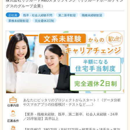
株式会社リクルートR&Dスタッフィング（リクルートホールディン
グスのグループ企業）
正社員
既卒・社会人経験不問
第二新卒歓迎
職種未経験歓迎
業種未経験歓迎
完全週休2日制
あなたにピッタリのプロジェクトからスタート！《データ分析
やスマホアプリの仕様検討・テストなど……》
仕事内容
【業界・職種未経験、既卒、第二新卒、社会人未経験・24卒
／25卒歓迎】高卒以上
応募条件
【年収例1】
380万円（月給22万円＋残業手当＋諸手当＋賞与