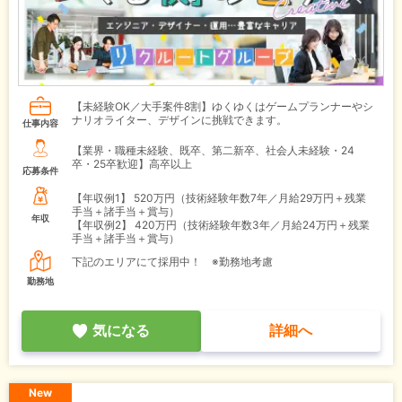
【未経験OK／大手案件8割】ゆくゆくはゲームプランナーやシ
ナリオライター、デザインに挑戦できます。
仕事内容
【業界・職種未経験、既卒、第二新卒、社会人未経験・24
卒・25卒歓迎】高卒以上
応募条件
【年収例1】
520万円（技術経験年数7年／月給29万円＋残業
手当＋諸手当＋賞与）
年収
【年収例2】
420万円（技術経験年数3年／月給24万円＋残業
手当＋諸手当＋賞与）
下記のエリアにて採用中！ ※勤務地考慮
勤務地
気になる
詳細へ
New