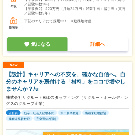
／経験年数1年）
年収
【年収例2】
420万円（月給24万円＋残業手当＋諸手当＋賞与
／経験年数3年）
下記のエリアにて採用中！ ※勤務地考慮
勤務地
気になる
詳細へ
New
【設計】キャリアへの不安を、確かな自信へ。自
分のキャリアを裏付ける「材料」をココで増やし
ませんか？/u
株式会社リクルートR&Dスタッフィング（リクルートホールディン
グスのグループ企業）
正社員
既卒・社会人経験不問
第二新卒歓迎
職種未経験歓迎
業種未経験歓迎
完全週休2日制