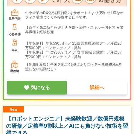
中小企業のDX化や課題解決をサポート！より便利で快適なオ
フィス環境づくりを提案する仕事です。
仕事内容
【既卒・第二新卒歓迎】★学歴・経歴・スキル一切不問 ★業
界職種未経験歓迎
応募条件
【年収例1】
年収590万円 ／ 25歳 営業職 経験3年 ／月給26
万5000円＋インセンティブ＋賞与
年収
【年収例2】
年収980万円 ／ 31歳 営業職 経験9年 ／月給37
万2000円＋インセンティブ＋賞与
【勤務地多数】全国各地に45拠点あり◎＜選べる勤務地×希
望しない転勤なし＞
勤務地
気になる
詳細へ
New
【ロボットエンジニア】未経験歓迎／数億円規模
の研修／定着率9割以上／AIにも負けない技術を習
得できる