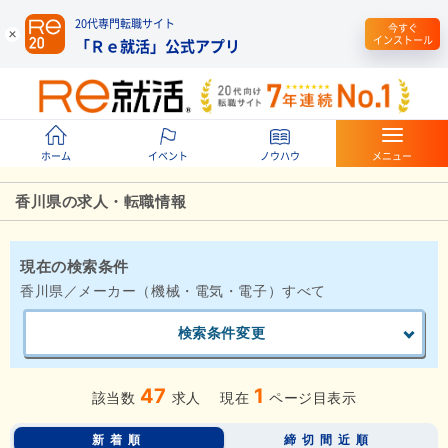
20代専門転職サイト
今すぐ
インストール
「Ｒｅ就活」公式アプリ
ホーム
イベント
ノウハウ
メニュー
香川県の求人・転職情報
現在の検索条件
香川県／メーカー（機械・電気・電子）すべて
検索条件変更
47
1
該当数
求人
現在
ページ目表示
新着順
締切間近順