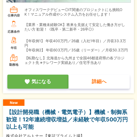
オフィスワークデビュー◎IT関連のプロジェクトにも挑戦O
K！マニュアル作成やシステム入力をお任せします！
仕事内容
【業界・業種未経験OK】将来を見据えて安定した働き方がし
たい方 歓迎！《既卒・第二新卒・26卒◎》
応募条件
【年収例1】
年収400万円／26歳（入社1年目）／月収33.3万
円
年収
【年収例2】
年収603万円／35歳（リーダー）／月収50.3万円
【転勤なし】北海道から九州まで全国46都道府県の各プロジ
ェクト先 ※テレワーク実績あり／住宅手当あり
勤務地
気になる
詳細へ
New
【設計開発職（機械・電気電子）】機械・制御系
歓迎！12年連続増収増益／未経験で年収500万円
以上も可能
株式会社アルトナー【東証プライム上場】