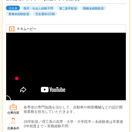
正社員
既卒・社会人経験不問
第二新卒歓迎
職種未経験歓迎
業種未経験歓迎
完全週休2日制
ＰＲムービー
各専攻の専門知識を活かして、自動車や精密機械などの設計開
発業務を担当していただきます。
仕事内容
26卒歓迎／理工系の高専・大学・大学院卒＜未経験者は卒業後
3年程度まで＞実務経験不問
応募条件