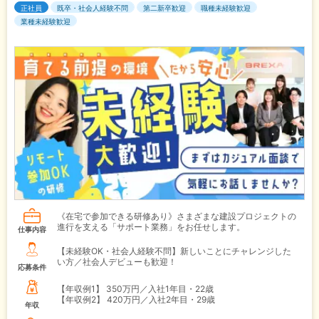
正社員
既卒・社会人経験不問
第二新卒歓迎
職種未経験歓迎
業種未経験歓迎
《在宅で参加できる研修あり》さまざまな建設プロジェクトの
進行を支える「サポート業務」をお任せします。
仕事内容
【未経験OK・社会人経験不問】新しいことにチャレンジした
い方／社会人デビューも歓迎！
応募条件
【年収例1】
350万円／入社1年目・22歳
【年収例2】
420万円／入社2年目・29歳
年収