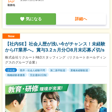
勤務地
気になる
詳細へ
New
【社内SE】社会人歴が浅い今がチャンス！未経験
からIT業界へ。賞与3.2ヵ月分◎8月末応募〆切/s
株式会社リクルートR&Dスタッフィング（リクルートホールディン
グスのグループ企業）
正社員
既卒・社会人経験不問
第二新卒歓迎
業種未経験歓迎
職種経験者優遇
完全週休2日制