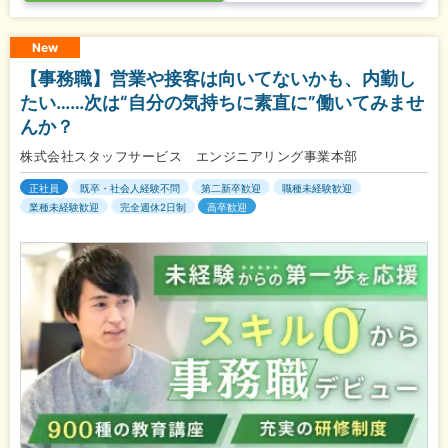
New
【事務職】営業や接客は向いてないかも、内勤し
たい……次は“自分の気持ちに素直に”働いてみませ
んか？
株式会社スタッフサービス エンジニアリング事業本部
正社員
既卒・社会人経験不問
第二新卒歓迎
職種未経験歓迎
業種未経験歓迎
完全週休2日制
高卒歓迎