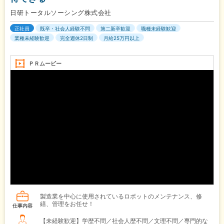
日研トータルソーシング株式会社
正社員
既卒・社会人経験不問
第二新卒歓迎
職種未経験歓迎
業種未経験歓迎
完全週休2日制
月給25万円以上
ＰＲムービー
製造業を中心に使用されているロボットのメンテナンス、修
繕、管理をお任せ！
仕事内容
【未経験歓迎】学歴不問／社会人歴不問／文理不問／専門的な