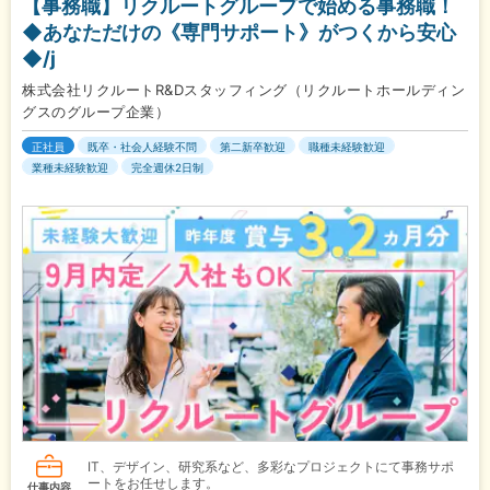
【事務職】リクルートグループで始める事務職！
◆あなただけの《専門サポート》がつくから安心
◆/j
株式会社リクルートR&Dスタッフィング（リクルートホールディン
グスのグループ企業）
正社員
既卒・社会人経験不問
第二新卒歓迎
職種未経験歓迎
業種未経験歓迎
完全週休2日制
IT、デザイン、研究系など、多彩なプロジェクトにて事務サポ
ートをお任せします。
仕事内容