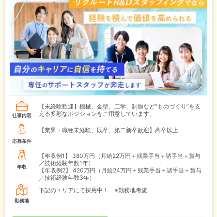
【未経験歓迎】機械、金型、工学、制御など“ものづくり”を支
える多彩なポジションをご用意しています。
仕事内容
【業界・職種未経験、既卒、第二新卒歓迎】高卒以上
応募条件
【年収例1】
380万円（月給22万円＋残業手当＋諸手当＋賞与
／技術経験年数1年）
年収
【年収例2】
420万円（月給24万円＋残業手当＋諸手当＋賞与
／技術経験年数3年）
下記のエリアにて採用中！ ※勤務地考慮
勤務地