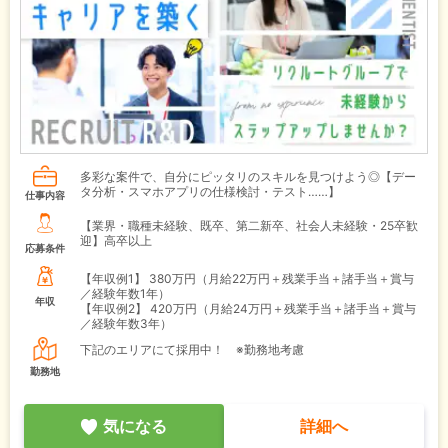
多彩な案件で、自分にピッタリのスキルを見つけよう◎【デー
タ分析・スマホアプリの仕様検討・テスト……】
仕事内容
【業界・職種未経験、既卒、第二新卒、社会人未経験・25卒歓
迎】高卒以上
応募条件
【年収例1】
380万円（月給22万円＋残業手当＋諸手当＋賞与
／経験年数1年）
年収
【年収例2】
420万円（月給24万円＋残業手当＋諸手当＋賞与
／経験年数3年）
下記のエリアにて採用中！ ※勤務地考慮
勤務地
気になる
詳細へ