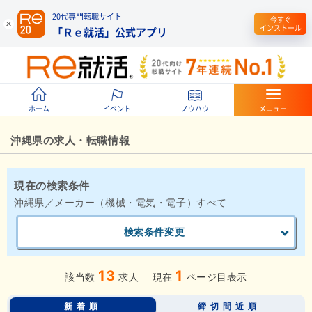
20代専門転職サイト
今すぐ
インストール
「Ｒｅ就活」公式アプリ
ホーム
イベント
ノウハウ
メニュー
沖縄県の求人・転職情報
現在の検索条件
沖縄県／メーカー（機械・電気・電子）すべて
検索条件変更
13
1
該当数
求人
現在
ページ目表示
新着順
締切間近順