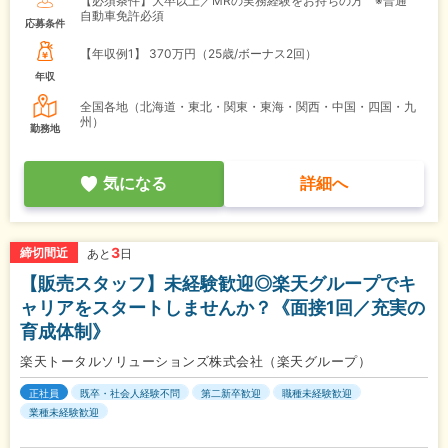
【必須条件】大卒以上／MRの実務経験をお持ちの方 ※普通
自動車免許必須
応募条件
【年収例1】
370万円（25歳/ボーナス2回）
年収
全国各地（北海道・東北・関東・東海・関西・中国・四国・九
州）
勤務地
気になる
詳細へ
3
締切間近
あと
日
【販売スタッフ】未経験歓迎◎楽天グループでキ
ャリアをスタートしませんか？《面接1回／充実の
育成体制》
楽天トータルソリューションズ株式会社（楽天グループ）
正社員
既卒・社会人経験不問
第二新卒歓迎
職種未経験歓迎
業種未経験歓迎