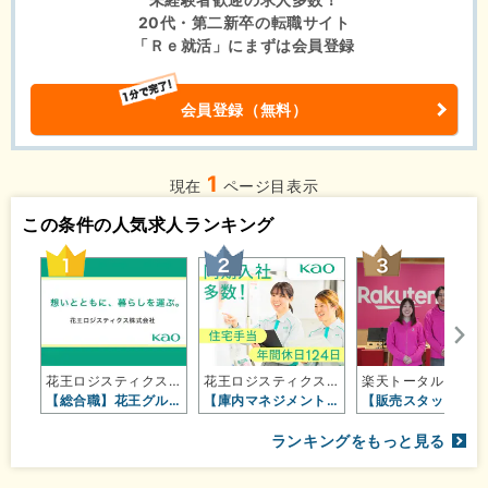
20代・第二新卒の転職サイト
「Ｒｅ就活」にまずは会員登録
会員登録（無料）
1
現在
ページ目表示
この条件の人気求人ランキング
花王ロジスティクス株式会社（花王グ…
花王ロジスティクス株式会社（花王グ…
楽天トータ
【総合職】花王グループの当社で、多…
【庫内マネジメント】あの「花王」で…
【販売スタ
ランキングをもっと見る