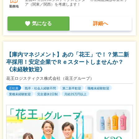
ア（関東／関西）を考慮します！
勤務地
気になる
詳細へ
【庫内マネジメント】あの「花王」で！？第二新
卒採用！安定企業でＲｅスタートしませんか？
《未経験歓迎》
花王ロジスティクス株式会社（花王グループ）
正社員
既卒・社会人経験不問
第二新卒歓迎
職種未経験歓迎
業種未経験歓迎
完全週休2日制
月給25万円以上