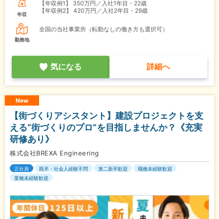
【年収例1】
350万円／入社1年目・22歳
【年収例2】
420万円／入社2年目・29歳
年収
全国の当社事業所（転勤なしの働き方も選択可）
勤務地
気になる
詳細へ
New
【街づくりアシスタント】建設プロジェクトを支
える“街づくりのプロ”を目指しませんか？《充実
研修あり》
株式会社BREXA Engineering
正社員
既卒・社会人経験不問
第二新卒歓迎
職種未経験歓迎
業種未経験歓迎