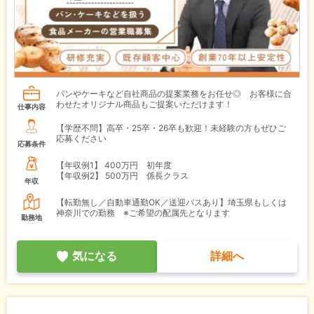
パンやケーキなど自社商品の提案業務をお任せ◎ お客様に合
わせたオリジナル商品もご提案いただけます！
仕事内容
【学歴不問】高卒・25卒・26卒も歓迎！未経験の方もぜひご
応募ください
応募条件
【年収例1】
400万円 初年度
【年収例2】
500万円 係長クラス
年収
【転勤無し／自動車通勤OK／送迎バスあり】埼玉県もしくは
神奈川での勤務 ※ご希望の配属先となります
勤務地
気になる
詳細へ