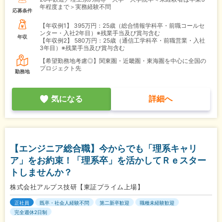
年程度まで＞実務経験不問
応募条件
【年収例1】
395万円：25歳（総合情報学科卒・前職コールセ
ンター・入社2年目）※残業手当及び賞与含む
年収
【年収例2】
580万円：25歳（通信工学科卒・前職営業・入社
3年目）※残業手当及び賞与含む
【希望勤務地考慮◎】関東圏・近畿圏・東海圏を中心に全国の
プロジェクト先
勤務地
気になる
詳細へ
【エンジニア総合職】今からでも「理系キャリ
ア」をお約束！「理系卒」を活かしてＲｅスター
トしませんか？
株式会社アルプス技研【東証プライム上場】
正社員
既卒・社会人経験不問
第二新卒歓迎
職種未経験歓迎
完全週休2日制