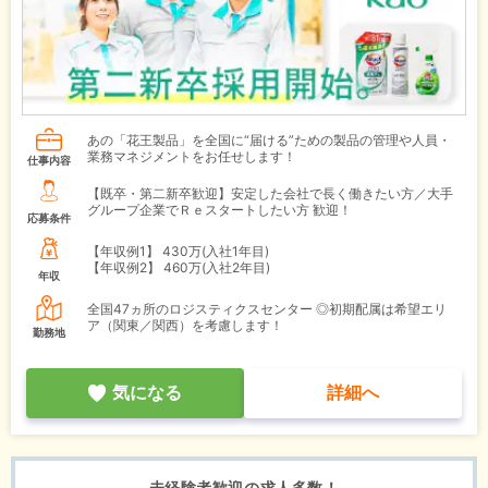
あの「花王製品」を全国に“届ける”ための製品の管理や人員・
業務マネジメントをお任せします！
仕事内容
【既卒・第二新卒歓迎】安定した会社で長く働きたい方／大手
グループ企業でＲｅスタートしたい方 歓迎！
応募条件
【年収例1】
430万(入社1年目)
【年収例2】
460万(入社2年目)
年収
全国47ヵ所のロジスティクスセンター ◎初期配属は希望エリ
ア（関東／関西）を考慮します！
勤務地
気になる
詳細へ
未経験者歓迎の求人多数！