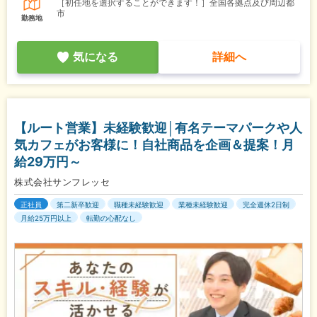
［初任地を選択することができます！］全国各拠点及び周辺都
市
勤務地
気になる
詳細へ
【ルート営業】未経験歓迎│有名テーマパークや人
気カフェがお客様に！自社商品を企画＆提案！月
給29万円～
株式会社サンフレッセ
正社員
第二新卒歓迎
職種未経験歓迎
業種未経験歓迎
完全週休2日制
月給25万円以上
転勤の心配なし