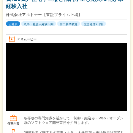
経験入社
株式会社アルトナー【東証プライム上場】
正社員
既卒・社会人経験不問
第二新卒歓迎
完全週休2日制
ＰＲムービー
各専攻の専門知識を活かして、制御・組込み・Web・オープン
系のソフトウェア開発業務を担当します。
仕事内容
26卒歓迎／理工系の高専・大学・大学院卒＜未経験者は卒業3