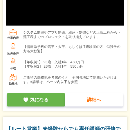
システム開発やアプリ開発、組込・制御などの上流工程から下
流工程までのプロジェクトを取り揃えています。
仕事内容
【情報系学科の高卒・大卒、もしくはIT経験者の方 ◎独学の
方も大歓迎】
応募条件
【年収例1】
23歳 入社1年 480万円
【年収例2】
26歳 入社1年 550万円
年収
ご希望の勤務地を考慮のうえ、全国各地にて勤務いただけま
す。※詳細は、ページ内以下を参照
勤務地
気になる
詳細へ
【ルート営業】未経験からでも専任講師の研修で