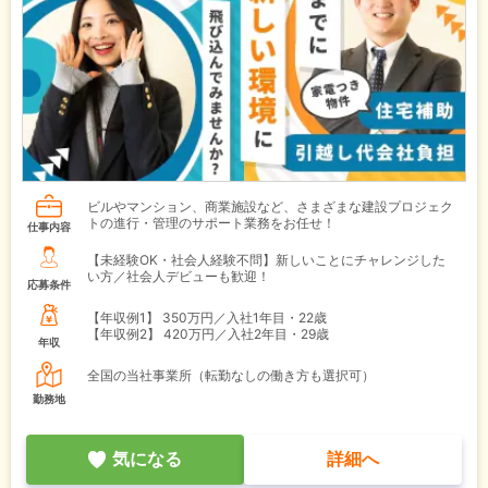
ビルやマンション、商業施設など、さまざまな建設プロジェク
トの進行・管理のサポート業務をお任せ！
仕事内容
【未経験OK・社会人経験不問】新しいことにチャレンジした
い方／社会人デビューも歓迎！
応募条件
【年収例1】
350万円／入社1年目・22歳
【年収例2】
420万円／入社2年目・29歳
年収
全国の当社事業所（転勤なしの働き方も選択可）
勤務地
気になる
詳細へ