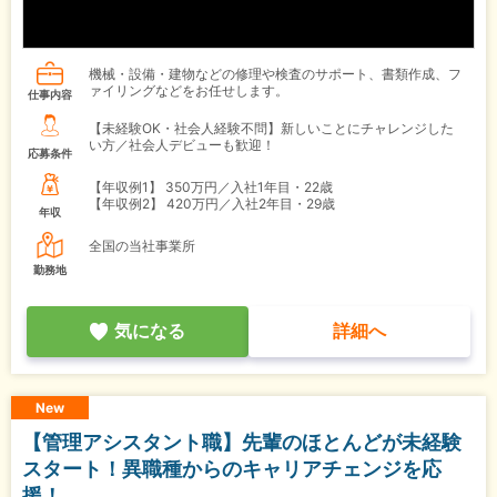
機械・設備・建物などの修理や検査のサポート、書類作成、フ
ァイリングなどをお任せします。
仕事内容
【未経験OK・社会人経験不問】新しいことにチャレンジした
い方／社会人デビューも歓迎！
応募条件
【年収例1】
350万円／入社1年目・22歳
【年収例2】
420万円／入社2年目・29歳
年収
全国の当社事業所
勤務地
気になる
詳細へ
New
【管理アシスタント職】先輩のほとんどが未経験
スタート！異職種からのキャリアチェンジを応
援！