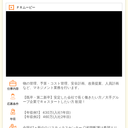
ＰＲムービー
物の管理、予算・コスト管理、安全計画、改善提案、人員計画
など、マネジメント業務を行います。
仕事内容
【既卒・第二新卒】安定した会社で長く働きたい方／大手グル
ープ企業でＲｅスタートしたい方 歓迎！
応募条件
【年収例1】
430万(入社1年目)
【年収例2】
460万(入社2年目)
年収
全国47ヵ所のロジスティクスセンター ◎初期配属は希望エリ