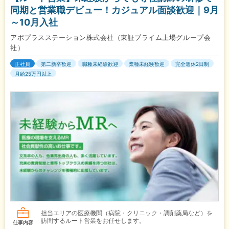
同期と営業職デビュー！カジュアル面談歓迎｜9月
～10月入社
アポプラスステーション株式会社（東証プライム上場グループ会
社）
正社員
第二新卒歓迎
職種未経験歓迎
業種未経験歓迎
完全週休2日制
月給25万円以上
担当エリアの医療機関（病院・クリニック・調剤薬局など）を
訪問するルート営業をお任せします。
仕事内容