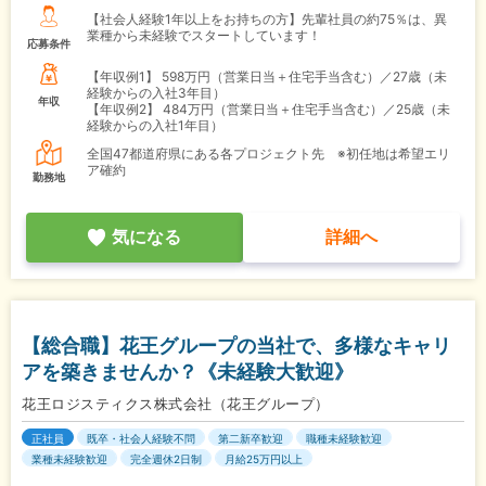
【社会人経験1年以上をお持ちの方】先輩社員の約75％は、異
業種から未経験でスタートしています！
応募条件
【年収例1】
598万円（営業日当＋住宅手当含む）／27歳（未
経験からの入社3年目）
年収
【年収例2】
484万円（営業日当＋住宅手当含む）／25歳（未
経験からの入社1年目）
全国47都道府県にある各プロジェクト先 ※初任地は希望エリ
ア確約
勤務地
気になる
詳細へ
【総合職】花王グループの当社で、多様なキャリ
アを築きませんか？《未経験大歓迎》
花王ロジスティクス株式会社（花王グループ）
正社員
既卒・社会人経験不問
第二新卒歓迎
職種未経験歓迎
業種未経験歓迎
完全週休2日制
月給25万円以上