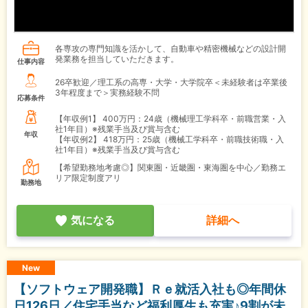
各専攻の専門知識を活かして、自動車や精密機械などの設計開
発業務を担当していただきます。
仕事内容
26卒歓迎／理工系の高専・大学・大学院卒＜未経験者は卒業後
3年程度まで＞実務経験不問
応募条件
【年収例1】
400万円：24歳（機械理工学科卒・前職営業・入
社1年目）※残業手当及び賞与含む
年収
【年収例2】
418万円：25歳（機械工学科卒・前職技術職・入
社1年目）※残業手当及び賞与含む
【希望勤務地考慮◎】関東圏・近畿圏・東海圏を中心／勤務エ
リア限定制度アリ
勤務地
気になる
詳細へ
New
【ソフトウェア開発職】Ｒｅ就活入社も◎年間休
日126日／住宅手当など福利厚生も充実♪9割が未