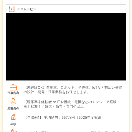
ＰＲムービー
【未経験OK】自動車、ロボット、半導体、IoTなど幅広い分野
の設計・開発・IT系業務をお任せします。
仕事内容
【理系卒未経験者 or ITや機械・電機などのエンジニア経験
者】歓迎！／短大・高専・専門卒以上
応募条件
【年収例1】
平均給与：557万円（2025年度実績）
年収