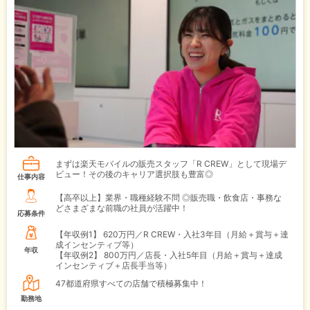
まずは楽天モバイルの販売スタッフ「R CREW」として現場デ
ビュー！その後のキャリア選択肢も豊富◎
仕事内容
【高卒以上】業界・職種経験不問 ◎販売職・飲食店・事務な
どさまざまな前職の社員が活躍中！
応募条件
【年収例1】
620万円／R CREW・入社3年目（月給＋賞与＋達
成インセンティブ等）
年収
【年収例2】
800万円／店長・入社5年目（月給＋賞与＋達成
インセンティブ＋店長手当等）
47都道府県すべての店舗で積極募集中！
勤務地