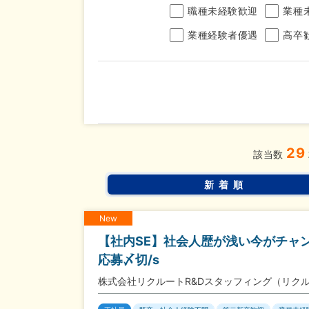
職種未経験歓迎
業種
業種経験者優遇
高卒
年収
29
完全週休2日制
年間休
こだわり
該当数
条件
土日面接OK
書類選
新着順
New
【社内SE】社会人歴が浅い今がチャン
応募〆切/s
株式会社リクルートR&Dスタッフィング（リク