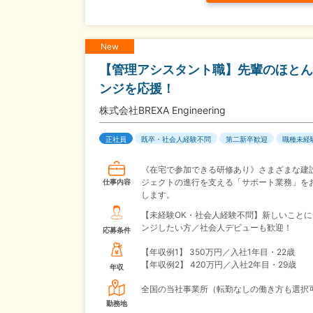
New
【管理アシスタント職】先輩のほとん
ンジを応援！
株式会社BREXA Engineering
正社員
既卒・社会人経験不問
第二新卒歓迎
職種未経
《在宅で参加できる研修あり》さまざまな建
ジェクトの進行を支える「サポート業務」を
仕事内容
します。
【未経験OK・社会人経験不問】新しいことに
ンジしたい方／社会人デビューも歓迎！
応募条件
【年収例1】
350万円／入社1年目・22歳
【年収例2】
420万円／入社2年目・29歳
年収
全国の当社事業所（転勤なしの働き方も選択
勤務地