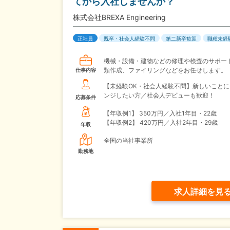
てから入社しませんか？
株式会社BREXA Engineering
正社員
既卒・社会人経験不問
第二新卒歓迎
職種未経
機械・設備・建物などの修理や検査のサポー
類作成、ファイリングなどをお任せします。
仕事内容
【未経験OK・社会人経験不問】新しいことに
ンジしたい方／社会人デビューも歓迎！
応募条件
【年収例1】
350万円／入社1年目・22歳
【年収例2】
420万円／入社2年目・29歳
年収
全国の当社事業所
勤務地
求人詳細を見