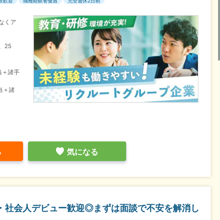
験歓迎
職種経験者優遇
完全週休2日制
なくア
、25
当＋諸手
当＋諸
る
気になる
卒・社会人デビュー歓迎◎まずは面談で不安を解消し