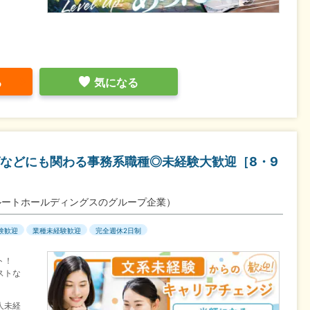
る
気になる
などにも関わる事務系職種◎未経験大歓迎［8・9
ルートホールディングスのグループ企業）
験歓迎
業種未経験歓迎
完全週休2日制
ト！
ストな
人未経