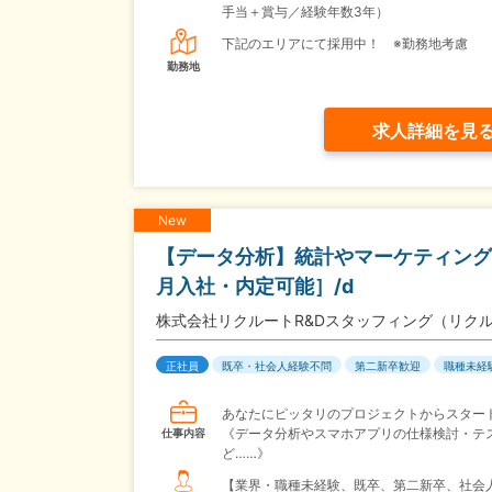
手当＋賞与／経験年数3年）
下記のエリアにて採用中！ ※勤務地考慮
勤務地
求人詳細を見
New
【データ分析】統計やマーケティング
月入社・内定可能］/d
株式会社リクルートR&Dスタッフィング（リク
正社員
既卒・社会人経験不問
第二新卒歓迎
職種未経
あなたにピッタリのプロジェクトからスター
《データ分析やスマホアプリの仕様検討・テ
仕事内容
ど……》
【業界・職種未経験、既卒、第二新卒、社会