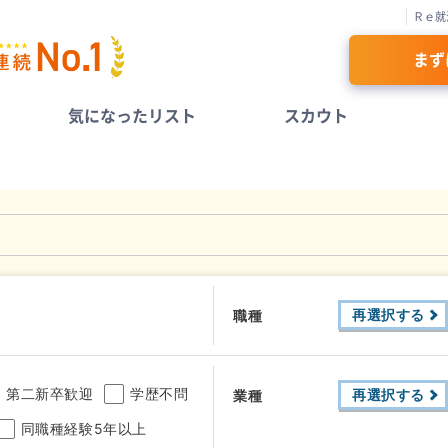
Ｒｅ就
まず
気になったリスト
スカウト
再選択する
職種
第二新卒歓迎
学歴不問
再選択する
業種
同職種経験5年以上