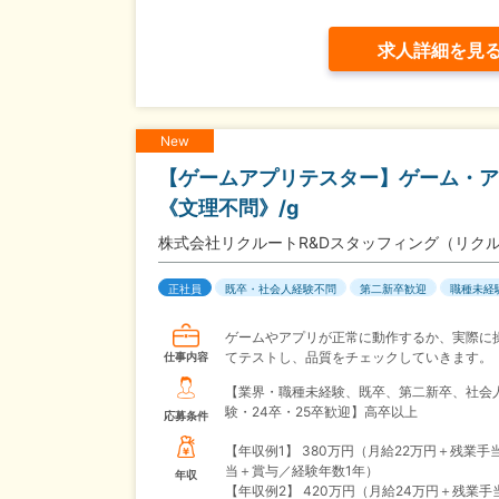
求人詳細を見
New
【ゲームアプリテスター】ゲーム・ア
《文理不問》/g
株式会社リクルートR&Dスタッフィング（リク
正社員
既卒・社会人経験不問
第二新卒歓迎
職種未経
ゲームやアプリが正常に動作するか、実際に
てテストし、品質をチェックしていきます。
仕事内容
【業界・職種未経験、既卒、第二新卒、社会
験・24卒・25卒歓迎】高卒以上
応募条件
【年収例1】
380万円（月給22万円＋残業手
当＋賞与／経験年数1年）
年収
【年収例2】
420万円（月給24万円＋残業手