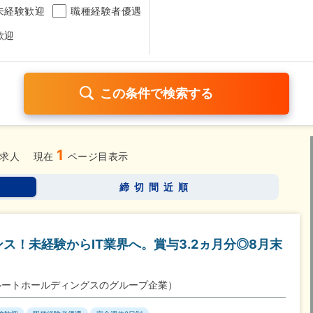
未経験歓迎
職種経験者優遇
歓迎
1
日120日以上
残業少なめ（1日1時間以内）
月給25万円以
求人
現在
ページ目表示
考なし
締切間近順
さらに詳しく検索したい方はこちら➤
ス！未経験からIT業界へ。賞与3.2ヵ月分◎8月末
ルートホールディングスのグループ企業）