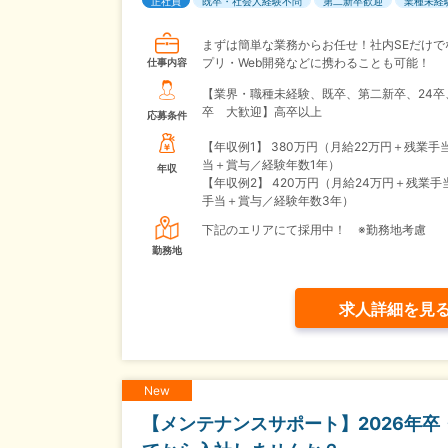
正社員
既卒・社会人経験不問
第二新卒歓迎
業種未経
まずは簡単な業務からお任せ！社内SEだけで
プリ・Web開発などに携わることも可能！
仕事内容
【業界・職種未経験、既卒、第二新卒、24卒
卒 大歓迎】高卒以上
応募条件
【年収例1】
380万円（月給22万円＋残業手
当＋賞与／経験年数1年）
年収
【年収例2】
420万円（月給24万円＋残業手
手当＋賞与／経験年数3年）
下記のエリアにて採用中！ ※勤務地考慮
勤務地
求人詳細を見
New
【メンテナンスサポート】2026年