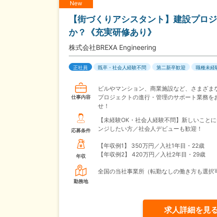
New
【街づくりアシスタント】建設プロジ
か？《充実研修あり》
株式会社BREXA Engineering
正社員
既卒・社会人経験不問
第二新卒歓迎
職種未経
ビルやマンション、商業施設など、さまざま
プロジェクトの進行・管理のサポート業務を
仕事内容
せ！
【未経験OK・社会人経験不問】新しいことに
ンジしたい方／社会人デビューも歓迎！
応募条件
【年収例1】
350万円／入社1年目・22歳
【年収例2】
420万円／入社2年目・29歳
年収
全国の当社事業所（転勤なしの働き方も選択
勤務地
求人詳細を見