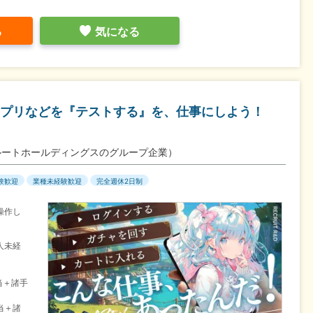
る
気になる
プリなどを『テストする』を、仕事にしよう！
ルートホールディングスのグループ企業）
験歓迎
業種未経験歓迎
完全週休2日制
操作し
人未経
当＋諸手
当＋諸