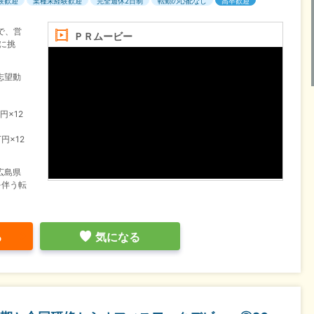
験歓迎
業種未経験歓迎
完全週休2日制
転勤の心配なし
高卒歓迎
で、営
ＰＲムービー
に挑
志望動
円×12
円×12
広島県
を伴う転
る
気になる