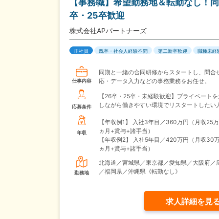
【事務職】希望勤務地＆転勤なし！同
卒・25卒歓迎
株式会社APパートナーズ
正社員
既卒・社会人経験不問
第二新卒歓迎
職種未経
同期と一緒の合同研修からスタートし、問合
応・データ入力などの事務業務をお任せ。
仕事内容
【26卒・25卒・未経験歓迎】プライベート
しながら働きやすい環境でリスタートしたい
応募条件
【年収例1】
入社3年目／360万円（月収25万
ヵ月+賞与+諸手当）
年収
【年収例2】
入社5年目／420万円（月収30万
ヵ月+賞与+諸手当）
北海道／宮城県／東京都／愛知県／大阪府／
／福岡県／沖縄県《転勤なし》
勤務地
求人詳細を見