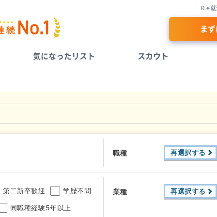
Ｒｅ就
まず
気になったリスト
スカウト
再選択する
職種
第二新卒歓迎
学歴不問
再選択する
業種
同職種経験5年以上