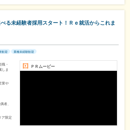
ら選べる未経験者採用スタート！Ｒｅ就活からこれま
験歓迎
業種未経験歓迎
売職・
ＰＲムービー
属しま
営業や
配偶者、
リア限定