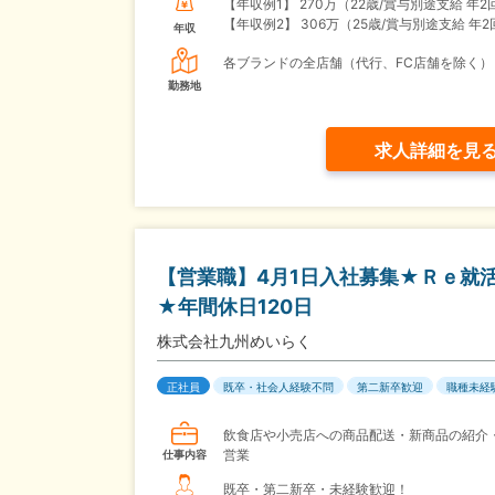
【年収例1】
270万（22歳/賞与別途支給 年2
【年収例2】
306万（25歳/賞与別途支給 年2
年収
各ブランドの全店舗（代行、FC店舗を除く）
勤務地
求人詳細を見
【営業職】4月1日入社募集★Ｒｅ就
★年間休日120日
株式会社九州めいらく
正社員
既卒・社会人経験不問
第二新卒歓迎
職種未経
飲食店や小売店への商品配送・新商品の紹介
営業
仕事内容
既卒・第二新卒・未経験歓迎！