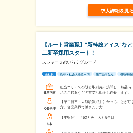
求人詳細を見
【ルート営業職】”新幹線アイス”な
二新卒採用スタート！
スジャータめいらくグループ
正社員
既卒・社会人経験不問
第二新卒歓迎
職種未経
担当エリアでの既存取引先へ訪問し、納品時
品のご提案などの営業活動をお任せします。
仕事内容
【第二新卒・未経験歓迎】】食べることが好
方、食品業界で働きたい方
応募条件
【年収例1】
450万円 入社5年目
年収