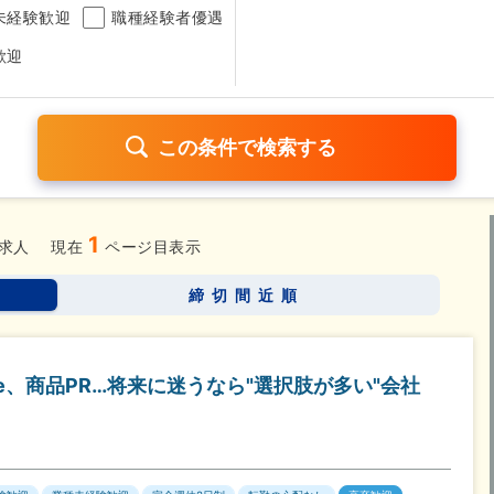
未経験歓迎
職種経験者優遇
歓迎
1
日120日以上
残業少なめ（1日1時間以内）
月給25万円以
求人
現在
ページ目表示
考なし
締切間近順
さらに詳しく検索したい方はこちら➤
be、商品PR…将来に迷うなら"選択肢が多い"会社