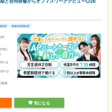
期と合同研修からオフィスワークデビュー◎26
験歓迎
業種未経験歓迎
せ対
を大切に
人
円×12
円×12
広島県
る
気になる