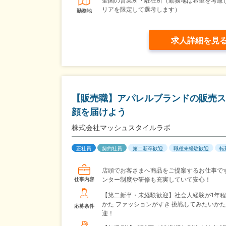
全国の営業所・駐在所（勤務地は希望を考慮
リアを限定して選考します）
勤務地
求人詳細を見
【販売職】アパレルブランドの販売ス
顔を届けよう
株式会社マッシュスタイルラボ
正社員
契約社員
第二新卒歓迎
職種未経験歓迎
転
店頭でお客さまへ商品をご提案するお仕事で
ンター制度や研修も充実していて安心！
仕事内容
【第二新卒・未経験歓迎】社会人経験が1年
かた ファッションがすき 挑戦してみたいか
応募条件
迎！