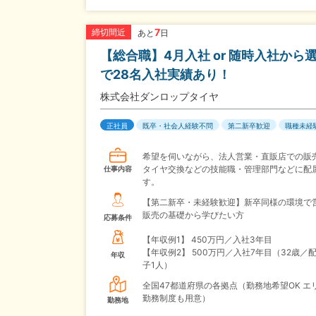
7
締切間近
あと
日
【総合職】4月入社 or 随時入社か
で28名入社実績あり！
株式会社ダンロップタイヤ
正社員
既卒・社会人経験不問
第二新卒歓迎
職種未経
希望を伺いながら、法人営業・直販店での販
タイヤ交換などの技能職・管理部門などに配
仕事内容
す。
【第二新卒・未経験歓迎】新卒同様の環境で
販売の基礎から学びたい方
応募条件
【年収例1】
450万円／入社3年目
【年収例2】
500万円／入社7年目（32歳／
年収
子1人）
全国47都道府県の各拠点（勤務地希望OK エ
勤務制度も用意）
勤務地