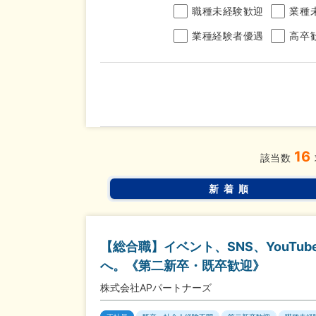
職種未経験歓迎
業種
業種経験者優遇
高卒
年収
16
完全週休2日制
年間休
こだわり
該当数
条件
土日面接OK
書類選
新着順
【総合職】イベント、SNS、YouTu
へ。《第二新卒・既卒歓迎》
株式会社APパートナーズ