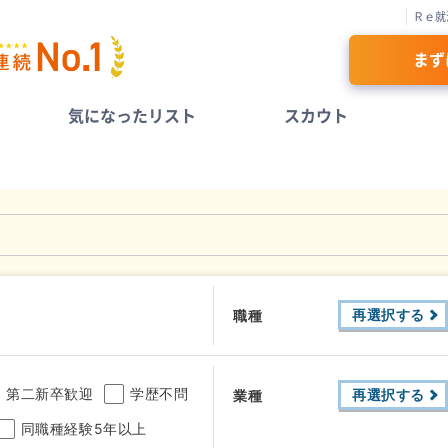
Ｒｅ就
まず
気になったリスト
スカウト
再選択する
職種
第二新卒歓迎
学歴不問
再選択する
業種
同職種経験5年以上