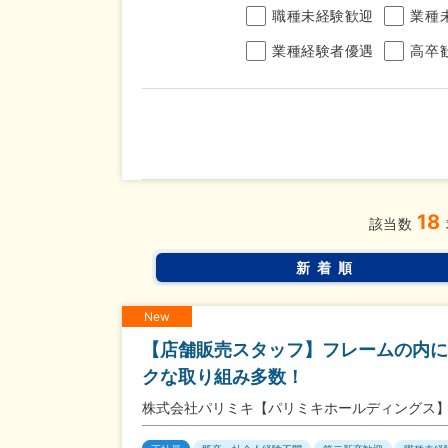
職種未経験歓迎
業種
業種経験者優遇
高卒
年収
18
完全週休2日制
年間休
こだわり
該当数
条件
土日面接OK
書類選
新着順
New
【店舗販売スタッフ】フレームの内に
クな取り組み多数！
株式会社パリミキ【パリミキホールディングス