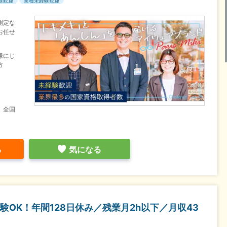
験歓迎
業種未経験歓迎
測定な
お任せ
様にじ
方
】全国
る
気になる
OK！年間128日休み／残業月2h以下／月収43