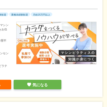
験歓迎
業種未経験歓迎
月給25万円以上
のマシン
をお任
学歴不
インセン
ピラテ
る
気になる