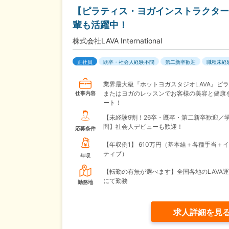
【ピラティス・ヨガインストラクター
輩も活躍中！
株式会社LAVA International
正社員
既卒・社会人経験不問
第二新卒歓迎
職種未経
業界最大級『ホットヨガスタジオLAVA』ピ
またはヨガのレッスンでお客様の美容と健康
仕事内容
ート！
【未経験9割！26卒・既卒・第二新卒歓迎／
問】社会人デビューも歓迎！
応募条件
【年収例1】
610万円（基本給＋各種手当＋
ティブ）
年収
【転勤の有無が選べます】全国各地のLAVA
にて勤務
勤務地
求人詳細を見