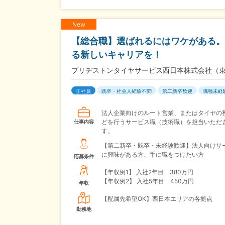
New
【総合職】選ばれるにはワケがある。
る新しいキャリアを！
ブリヂストンタイヤサービス西日本株式会社（
正社員
既卒・社会人経験不問
第二新卒歓迎
職種未経
法人企業向けのルート営業、またはタイヤの
どを行うサービス職（技術職）を担当いただ
仕事内容
す。
【第二新卒・既卒・未経験歓迎】法人向けサ
に興味がある方、手に職をつけたい方
応募条件
【年収例1】
入社2年目 380万円
【年収例2】
入社5年目 450万円
年収
【配属先希望OK】西日本エリアの各拠点
勤務地