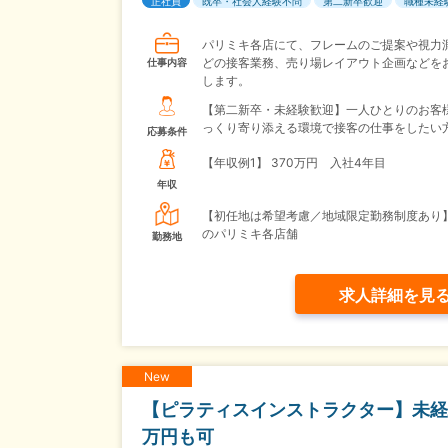
正社員
既卒・社会人経験不問
第二新卒歓迎
職種未経
パリミキ各店にて、フレームのご提案や視力
どの接客業務、売り場レイアウト企画などを
仕事内容
します。
【第二新卒・未経験歓迎】一人ひとりのお客
っくり寄り添える環境で接客の仕事をしたい
応募条件
【年収例1】
370万円 入社4年目
年収
【初任地は希望考慮／地域限定勤務制度あり
のパリミキ各店舗
勤務地
求人詳細を見
New
【ピラティスインストラクター】未経験
万円も可