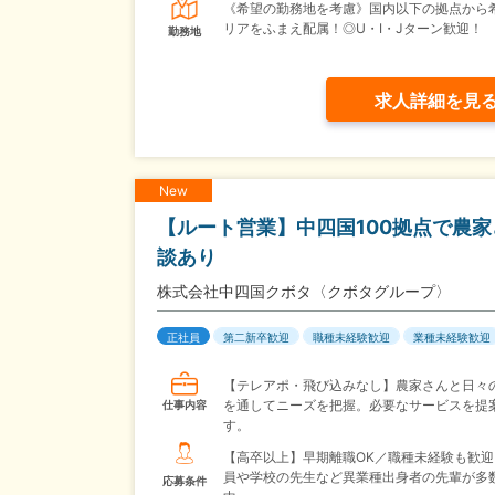
《希望の勤務地を考慮》国内以下の拠点から
リアをふまえ配属！◎U・I・Jターン歓迎！
勤務地
求人詳細を見
New
【ルート営業】中四国100拠点で農
談あり
株式会社中四国クボタ〈クボタグループ〉
正社員
第二新卒歓迎
職種未経験歓迎
業種未経験歓迎
【テレアポ・飛び込みなし】農家さんと日々
を通してニーズを把握。必要なサービスを提
仕事内容
す。
【高卒以上】早期離職OK／職種未経験も歓迎
員や学校の先生など異業種出身者の先輩が多
応募条件