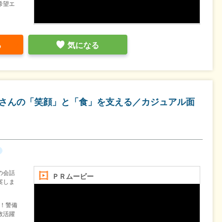
希望エ
る
気になる
家さんの「笑顔」と「食」を支える／カジュアル面
の会話
ＰＲムービー
案しま
！警備
数活躍