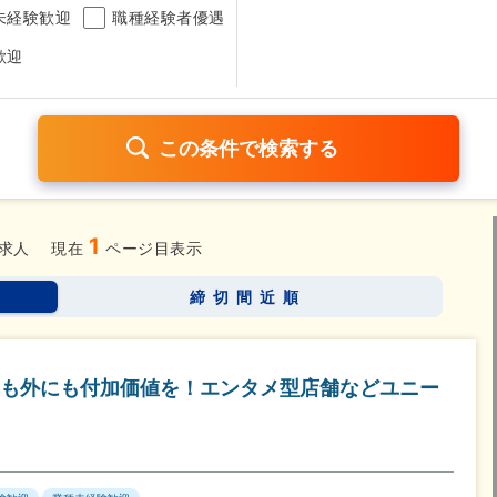
未経験歓迎
職種経験者優遇
歓迎
1
日120日以上
残業少なめ（1日1時間以内）
月給25万円以
求人
現在
ページ目表示
考なし
締切間近順
さらに詳しく検索したい方はこちら➤
も外にも付加価値を！エンタメ型店舗などユニー
】