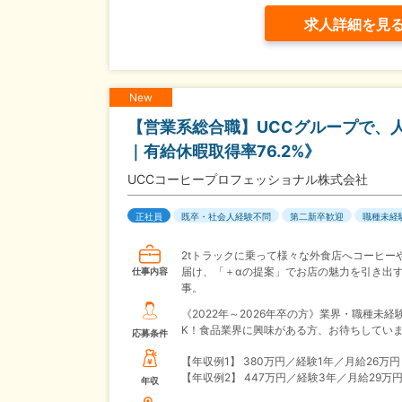
求人詳細を見
New
【営業系総合職】UCCグループで、人
｜有給休暇取得率76.2%》
UCCコーヒープロフェッショナル株式会社
正社員
既卒・社会人経験不問
第二新卒歓迎
職種未経
2tトラックに乗って様々な外食店へコーヒー
届け、「＋αの提案」でお店の魅力を引き出
仕事内容
事。
《2022年～2026年卒の方》業界・職種未経
K！食品業界に興味がある方、お待ちしてい
応募条件
【年収例1】
380万円／経験1年／月給26万円
【年収例2】
447万円／経験3年／月給29万
年収