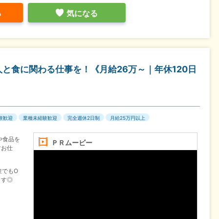
る
気になる
と食に関わる仕事を！《月給26万～｜年休120日
験歓迎
業種未経験歓迎
完全週休2日制
月給25万円以上
や食品を
ＰＲムービー
すお仕
験でもO
ます◎
円