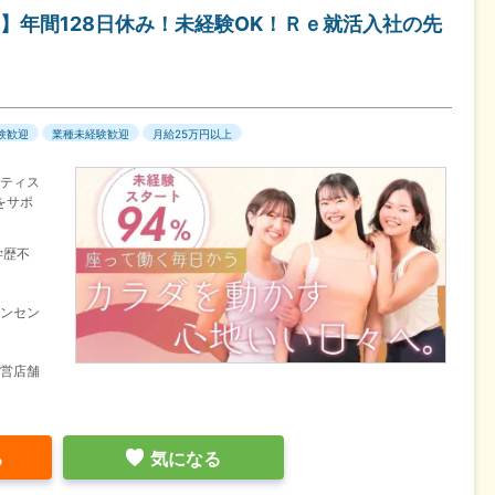
】年間128日休み！未経験OK！Ｒｅ就活入社の先
験歓迎
業種未経験歓迎
月給25万円以上
ラティス
をサポ
学歴不
インセン
運営店舗
る
気になる