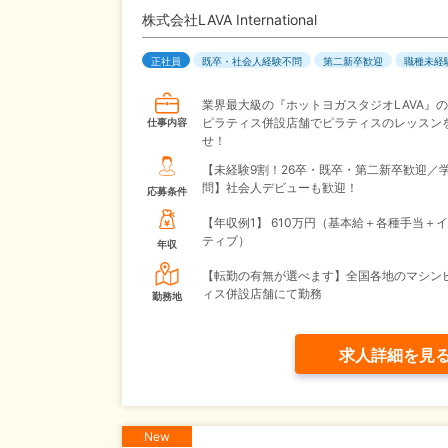
株式会社LAVA International
正社員
既卒・社会人経験不問
第二新卒歓迎
職種未経
業界最大級の『ホットヨガスタジオLAVA』
ピラティス併設店舗でピラティスのレッスン
仕事内容
せ！
【未経験9割！26卒・既卒・第二新卒歓迎／
問】社会人デビューも歓迎！
応募条件
【年収例1】
610万円（基本給＋各種手当＋
ティブ）
年収
【転勤の有無が選べます】全国各地のマシン
ィス併設店舗にて勤務
勤務地
求人詳細を見
New