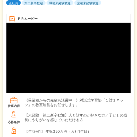
正社員
第二新卒歓迎
職種未経験歓迎
業種未経験歓迎
ＰＲムービー
《異業種からの先輩も活躍中！》対話式学習塾「１対１ネッ
ツ」の教室運営をお任せします。
仕事内容
【未経験・第二新卒歓迎】人と話すのが好きな方／子どもの成
長にやりがいを感じていただける方
応募条件
【年収例1】
年収350万円（入社1年目）