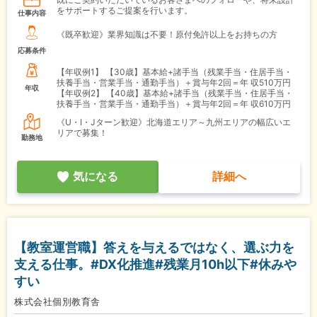
をサポートするご提案を行います。
仕事内容
《既卒歓迎》業界知識は不要！原付免許以上をお持ちの方
応募条件
【年収例1】
【30歳】基本給+諸手当（残業手当・住居手当・
扶養手当・営業手当・通勤手当）＋賞与年2回＝年 収510万円
年収
【年収例2】
【40歳】基本給+諸手当（残業手当・住居手当・
扶養手当・営業手当・通勤手当）＋賞与年2回＝年 収610万円
《U・I・Jターン歓迎》北海道エリア～九州エリアの幅広いエ
リアで募集！
勤務地
気になる
詳細へ
【教室運営職】答えを与えるではなく、選ぶ力を
支える仕事。#DX化推進#残業月10h以下#休みや
すい
株式会社個別教育舎