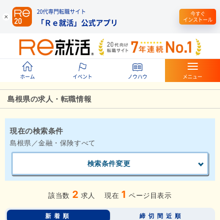
20代専門転職サイト
今すぐ
インストール
「Ｒｅ就活」公式アプリ
ホーム
イベント
ノウハウ
メニュー
島根県の求人・転職情報
現在の検索条件
島根県／金融・保険すべて
検索条件変更
2
1
該当数
求人
現在
ページ目表示
新着順
締切間近順