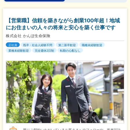
【営業職】信頼を築きながら創業100年超！地域
にお住まいの人々の将来と安心を築く仕事です
株式会社 かんぽ生命保険
正社員
既卒・社会人経験不問
第二新卒歓迎
職種未経験歓迎
業種未経験歓迎
完全週休2日制
転勤の心配なし
既にご契約いただいているお客さまへのフォローや、将来設計