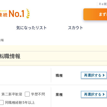
Ｒｅ就
まず
気になったリスト
スカウト
情報
転職情報
市
再選択する
職種
第二新卒歓迎
学歴不問
再選択する
業種
同職種経験5年以上