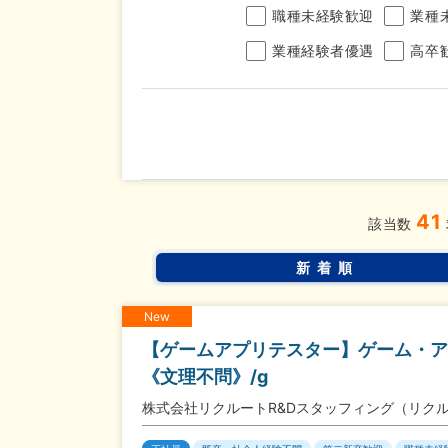
職種未経験歓迎
業種
業種経験者優遇
高卒
年収
41
完全週休2日制
年間休
こだわり
該当数
条件
土日面接OK
書類選
新着順
New
【ゲームアプリテスター】ゲーム・ア
《文理不問》/g
株式会社リクルートR&Dスタッフィング（リク