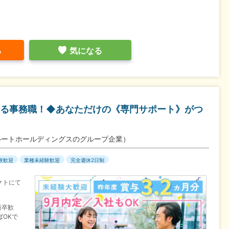
る
気になる
める事務職！◆あなただけの《専門サポート》がつ
ルートホールディングスのグループ企業）
験歓迎
業種未経験歓迎
完全週休2日制
クトにて
新卒歓
OKで