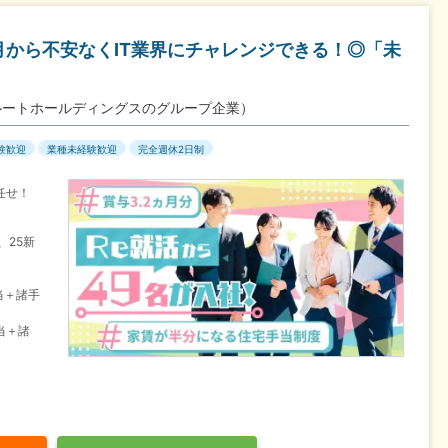
月から不安なくIT業界にチャレンジできる！◎「未
ルートホールディングスのグループ企業）
験歓迎
業種未経験歓迎
完全週休2日制
任せ！
。
、25新
当＋諸手
当＋諸