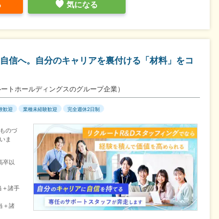
る
気になる
自信へ。自分のキャリアを裏付ける「材料」をコ
ルートホールディングスのグループ企業）
験歓迎
業種未経験歓迎
完全週休2日制
ものづ
いま
高卒以
当＋諸手
当＋諸