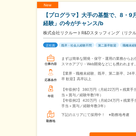
New
【プログラマ】大手の基盤で、8・9
経験」の今がチャンス/b
株式会社リクルートR&Dスタッフィング（リク
正社員
既卒・社会人経験不問
第二新卒歓迎
職種未経
まずは簡単な開発・保守・運用の業務からお
スマホアプリ・Web開発などにも携われます
仕事内容
【業界・職種未経験、既卒、第二新卒、24卒
卒 歓迎】高卒以上
応募条件
【年収例1】
380万円（月給22万円＋残業手
当＋賞与／経験年数1年）
年収
【年収例2】
420万円（月給24万円＋残業手
手当＋賞与／経験年数3年）
下記のエリアにて採用中！ ※勤務地考慮
勤務地