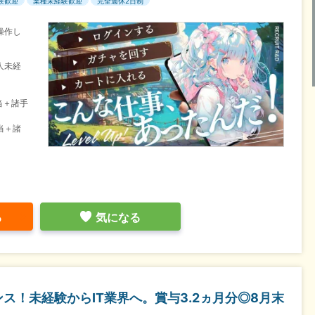
験歓迎
業種未経験歓迎
完全週休2日制
操作し
人未経
当＋諸手
当＋諸
る
気になる
ス！未経験からIT業界へ。賞与3.2ヵ月分◎8月末