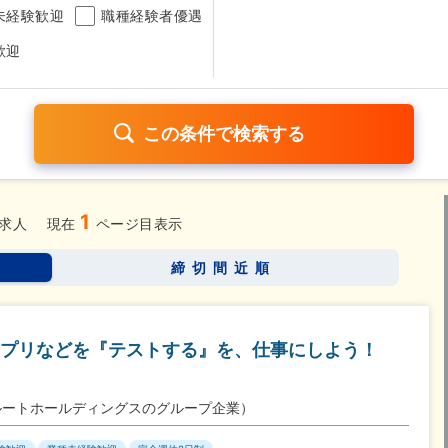
未経験歓迎
職種経験者優遇
歓迎
1
日120日以上
残業少なめ（1日1時間以内）
月給25万円以
求人
現在
ページ目表示
考なし
締切間近順
さらに詳しく検索したい方はこちら➤
プリなどを『テストする』を、仕事にしよう！
ルートホールディングスのグループ企業）