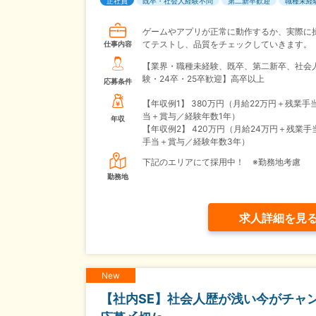
正社員
既卒・社会人経験不問
第二新卒歓迎
職種未経
ゲームやアプリが正常に動作するか、実際に
てテストし、品質をチェックしていきます。
仕事内容
【業界・職種未経験、既卒、第二新卒、社会
験・24卒・25卒歓迎】高卒以上
応募条件
【年収例1】
380万円（月給22万円＋残業手
当＋賞与／経験年数1年）
年収
【年収例2】
420万円（月給24万円＋残業手
手当＋賞与／経験年数3年）
下記のエリアにて採用中！ ※勤務地考慮
勤務地
求人詳細を見
New
【社内SE】社会人歴が浅い今がチャン