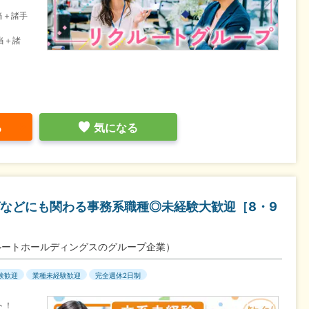
当＋諸手
当＋諸
る
気になる
などにも関わる事務系職種◎未経験大歓迎［8・9
ルートホールディングスのグループ企業）
験歓迎
業種未経験歓迎
完全週休2日制
ト！