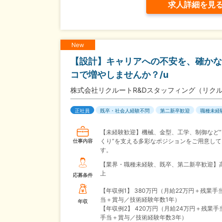
求人詳細を見
New
【設計】キャリアへの不安を、確かな
コで増やしませんか？/u
株式会社リクルートR&Dスタッフィング（リク
正社員
既卒・社会人経験不問
第二新卒歓迎
職種未経
【未経験歓迎】機械、金型、工学、制御など“
くり”を支える多彩なポジションをご用意して
仕事内容
す。
【業界・職種未経験、既卒、第二新卒歓迎】
上
応募条件
【年収例1】
380万円（月給22万円＋残業手
当＋賞与／技術経験年数1年）
年収
【年収例2】
420万円（月給24万円＋残業手
手当＋賞与／技術経験年数3年）