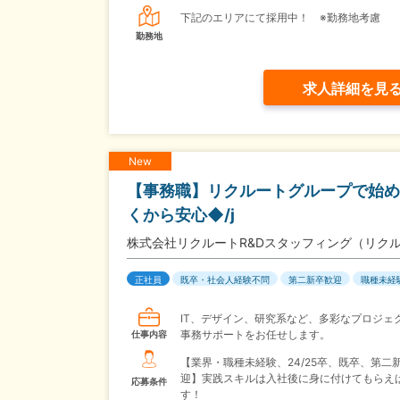
下記のエリアにて採用中！ ※勤務地考慮
勤務地
求人詳細を見
New
【事務職】リクルートグループで始
くから安心◆/j
株式会社リクルートR&Dスタッフィング（リク
正社員
既卒・社会人経験不問
第二新卒歓迎
職種未経
IT、デザイン、研究系など、多彩なプロジェ
事務サポートをお任せします。
仕事内容
【業界・職種未経験、24/25卒、既卒、第二
迎】実践スキルは入社後に身に付けてもらえば
応募条件
す！