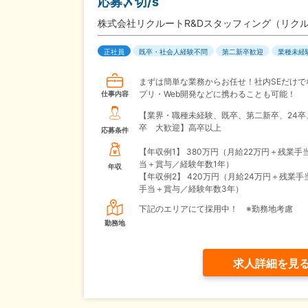
応募〆切/s
株式会社リクルートR&Dスタッフィング（リク
正社員
既卒・社会人経験不問
第二新卒歓迎
業種未経
まずは簡単な業務からお任せ！社内SEだけで
プリ・Web開発などに携わることも可能！
仕事内容
【業界・職種未経験、既卒、第二新卒、24卒
卒 大歓迎】高卒以上
応募条件
【年収例1】
380万円（月給22万円＋残業手
当＋賞与／経験年数1年）
年収
【年収例2】
420万円（月給24万円＋残業手
手当＋賞与／経験年数3年）
下記のエリアにて採用中！ ※勤務地考慮
勤務地
求人詳細を見