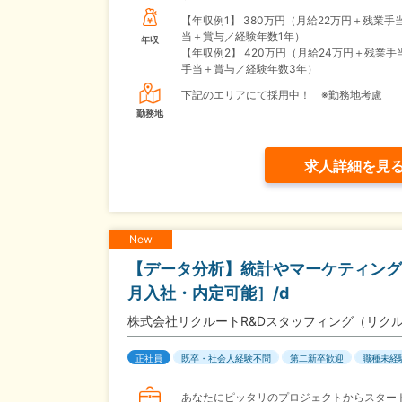
【年収例1】
380万円（月給22万円＋残業手
当＋賞与／経験年数1年）
年収
【年収例2】
420万円（月給24万円＋残業手
手当＋賞与／経験年数3年）
下記のエリアにて採用中！ ※勤務地考慮
勤務地
求人詳細を見
New
【データ分析】統計やマーケティング
月入社・内定可能］/d
株式会社リクルートR&Dスタッフィング（リク
正社員
既卒・社会人経験不問
第二新卒歓迎
職種未経
あなたにピッタリのプロジェクトからスター