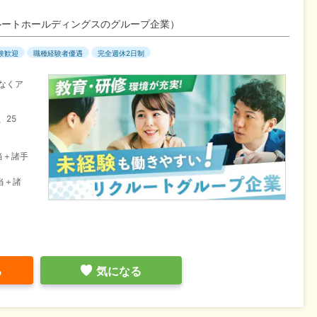
ルートホールディングスのグループ企業）
験歓迎
職種経験者優遇
完全週休2日制
なくア
、25
当＋諸手
当＋諸
る
気になる