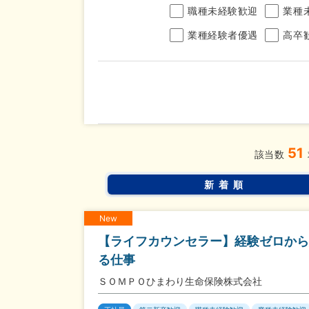
職種未経験歓迎
業種
業種経験者優遇
高卒
年収
51
完全週休2日制
年間休
こだわり
該当数
条件
土日面接OK
書類選
新着順
New
【ライフカウンセラー】経験ゼロから
る仕事
ＳＯＭＰＯひまわり生命保険株式会社