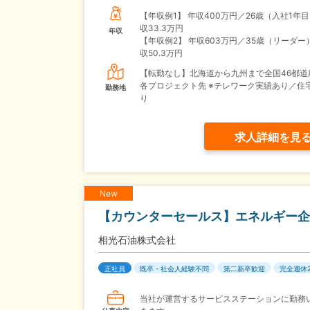
【年収例1】
年収400万円／26歳（入社1年
収33.3万円
年収
【年収例2】
年収603万円／35歳（リーダー
収50.3万円
【転勤なし】北海道から九州まで全国46都道
各プロジェクト先 ※テレワーク実績あり／住
勤務地
り
求人詳細を見
New
【カウンターセールス】エネルギー企
相光石油株式会社
正社員
既卒・社会人経験不問
第二新卒歓迎
完全週休
当社が運営するサービスステーションに勤務