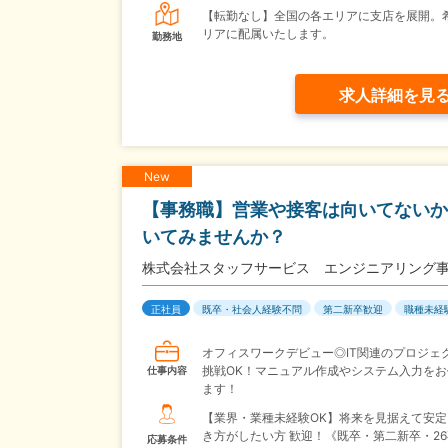
【転勤なし】全国の各エリアに支店を展開。
リアに配属いたします。
勤務地
求人詳細を見
New
【事務職】営業や接客は向いてないか
いてみませんか？
株式会社スタッフサービス エンジニアリング
正社員
既卒・社会人経験不問
第二新卒歓迎
職種未経
オフィスワークデビュー◎IT関連のプロジェ
挑戦OK！マニュアル作成やシステム入力をお
仕事内容
ます！
【業界・業種未経験OK】将来を見据えて安定
き方がしたい方 歓迎！《既卒・第二新卒・2
応募条件