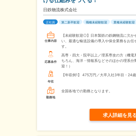
ける仕組みをつくる！
日鉄物流株式会社
正社員
第二新卒歓迎
職種未経験歓迎
業種未経験歓迎
【未経験歓迎◎】日本製鉄の鉄鋼物流に欠か
い、最適な輸送設備の導入や保全業務をお任
仕事内容
す。
高専・四大・院卒以上／理系専攻の方（機電
ちろん、海洋・情報系などそのほかの理系分
応募条件
迎！）
【年収例1】
475万円／大卒入社3年目・24歳
年収
全国各地での勤務となります。
勤務地
求人詳細を見