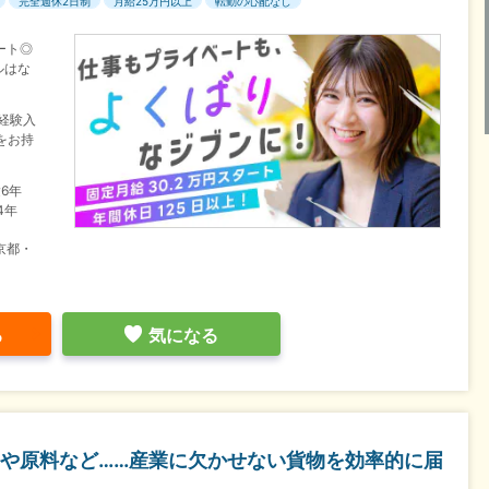
完全週休2日制
月給25万円以上
転勤の心配なし
ート◎
ルはな
経験入
をお持
6年
4年
京都・
る
気になる
や原料など……産業に欠かせない貨物を効率的に届