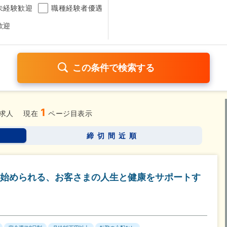
未経験歓迎
職種経験者優遇
歓迎
1
日120日以上
残業少なめ（1日1時間以内）
月給25万円以
求人
現在
ページ目表示
考なし
締切間近順
さらに詳しく検索したい方はこちら➤
始められる、お客さまの人生と健康をサポートす