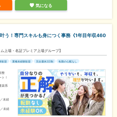
る
気になる
叶う！専門スキルも身につく事務《1年目年収460
イム上場・名証プレミア上場グループ】
験歓迎
業種未経験歓迎
完全週休2日制
転勤の心配なし
類整
ート！
建築系
目／未経
目／未経