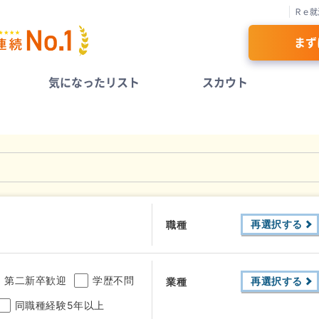
Ｒｅ就
まず
気になったリスト
スカウト
再選択する
職種
第二新卒歓迎
学歴不問
再選択する
業種
同職種経験5年以上