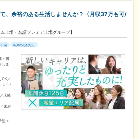
て、余裕のある生活しませんか？〈月収37万も可/
イム上場・名証プレミア上場グループ】
2日制
転勤の心配なし
成・書
せしま
OK／
しょう♪
目／未経
目／未経
希望エ