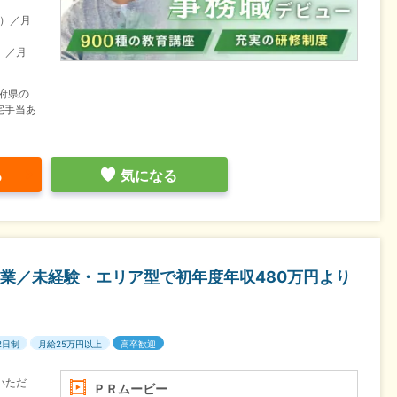
目）／月
）／月
府県の
宅手当あ
る
気になる
業／未経験・エリア型で初年度年収480万円より
2日制
月給25万円以上
高卒歓迎
いただ
ＰＲムービー