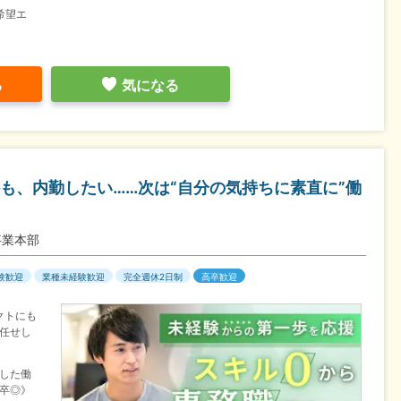
希望エ
る
気になる
も、内勤したい……次は“自分の気持ちに素直に”働
事業本部
験歓迎
業種未経験歓迎
完全週休2日制
高卒歓迎
クトにも
任せし
した働
6卒◎》