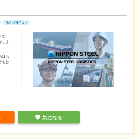
月給25万円以上
せな
せしま
系はも
野も歓
る
気になる