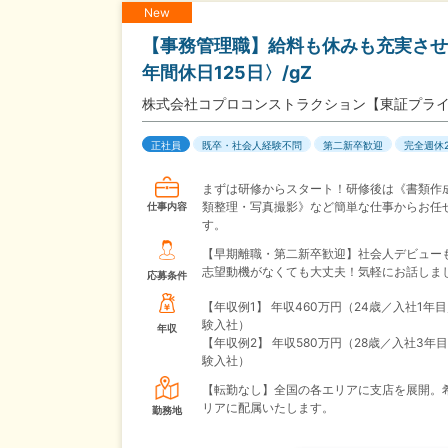
New
【事務管理職】給料も休みも充実させ
年間休日125日〉/gZ
株式会社コプロコンストラクション【東証プラ
正社員
既卒・社会人経験不問
第二新卒歓迎
完全週休
まずは研修からスタート！研修後は《書類作
類整理・写真撮影》など簡単な仕事からお任
仕事内容
す。
【早期離職・第二新卒歓迎】社会人デビューも
志望動機がなくても大丈夫！気軽にお話しま
応募条件
【年収例1】
年収460万円（24歳／入社1年
験入社）
年収
【年収例2】
年収580万円（28歳／入社3年
験入社）
【転勤なし】全国の各エリアに支店を展開。
リアに配属いたします。
勤務地