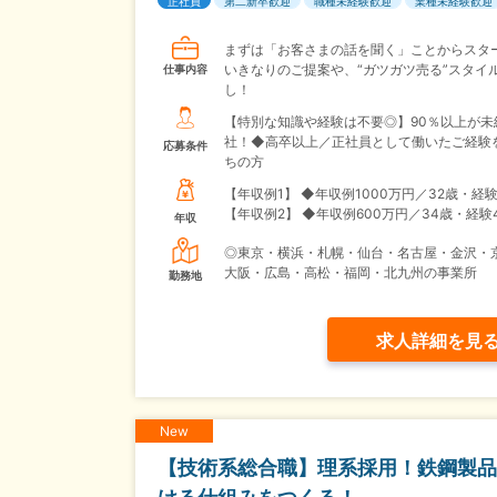
正社員
第二新卒歓迎
職種未経験歓迎
業種未経験歓迎
まずは「お客さまの話を聞く」ことからスタ
いきなりのご提案や、“ガツガツ売る”スタイ
仕事内容
し！
【特別な知識や経験は不要◎】90％以上が未
社！◆高卒以上／正社員として働いたご経験
応募条件
ちの方
【年収例1】
◆年収例1000万円／32歳・経験
【年収例2】
◆年収例600万円／34歳・経験
年収
◎東京・横浜・札幌・仙台・名古屋・金沢・
大阪・広島・高松・福岡・北九州の事業所
勤務地
求人詳細を見
New
【技術系総合職】理系採用！鉄鋼製品