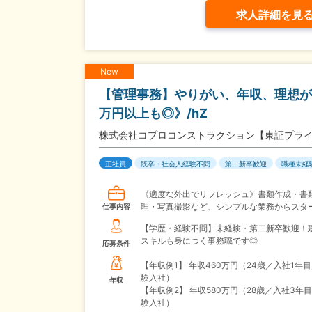
求人詳細を見
New
【管理事務】やりがい、年収、理想が
万円以上も◎》/hZ
株式会社コプロコンストラクション【東証プラ
正社員
既卒・社会人経験不問
第二新卒歓迎
職種未経
《適度な外出でリフレッシュ》書類作成・書
理・写真撮影など、シンプルな業務からスタ
仕事内容
【学歴・経験不問】未経験・第二新卒歓迎！
スキルも身につく事務職です◎
応募条件
【年収例1】
年収460万円（24歳／入社1年
験入社）
年収
【年収例2】
年収580万円（28歳／入社3年
験入社）