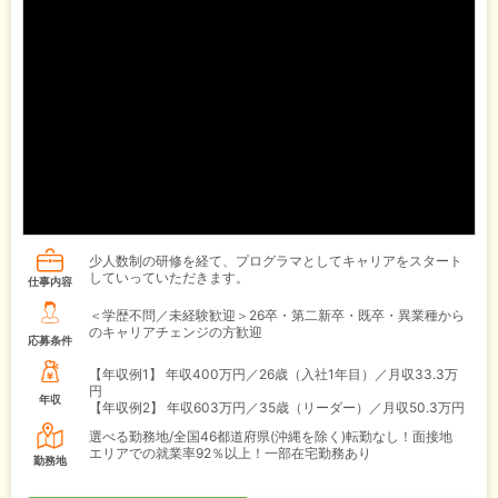
少人数制の研修を経て、プログラマとしてキャリアをスタート
していっていただきます。
仕事内容
＜学歴不問／未経験歓迎＞26卒・第二新卒・既卒・異業種から
のキャリアチェンジの方歓迎
応募条件
【年収例1】
年収400万円／26歳（入社1年目）／月収33.3万
円
年収
【年収例2】
年収603万円／35歳（リーダー）／月収50.3万円
選べる勤務地/全国46都道府県(沖縄を除く)転勤なし！面接地
エリアでの就業率92％以上！一部在宅勤務あり
勤務地