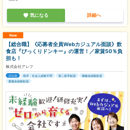
気になる
詳細へ
New
【総合職】《応募者全員Webカジュアル面談》飲
食店『びっくりドンキー』の運営！／家賃50％負
担も！
株式会社アレフ
正社員
既卒・社会人経験不問
第二新卒歓迎
職種未経験歓迎
業種未経験歓迎