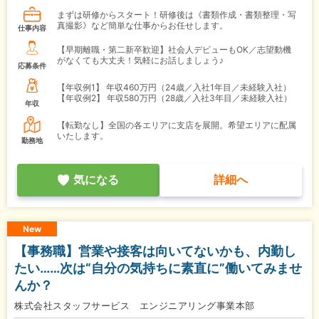
まずは研修からスタート！研修後は《書類作成・書類整理・写
真撮影》など簡単な仕事からお任せします。
仕事内容
【早期離職・第二新卒歓迎】社会人デビューもOK／志望動機
がなくても大丈夫！気軽にお話しましょう♪
応募条件
【年収例1】
年収460万円（24歳／入社1年目／未経験入社）
【年収例2】
年収580万円（28歳／入社3年目／未経験入社）
年収
【転勤なし】全国の各エリアに支店を展開。希望エリアに配属
いたします。
勤務地
気になる
詳細へ
New
【事務職】営業や接客は向いてないかも、内勤し
たい……次は“自分の気持ちに素直に”働いてみませ
んか？
株式会社スタッフサービス エンジニアリング事業本部