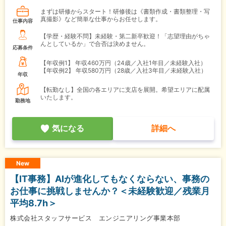
まずは研修からスタート！研修後は《書類作成・書類整理・写
真撮影》など簡単な仕事からお任せします。
仕事内容
【学歴・経験不問】未経験・第二新卒歓迎！「志望理由がちゃ
んとしているか」で合否は決めません。
応募条件
【年収例1】
年収460万円（24歳／入社1年目／未経験入社）
【年収例2】
年収580万円（28歳／入社3年目／未経験入社）
年収
【転勤なし】全国の各エリアに支店を展開。希望エリアに配属
いたします。
勤務地
気になる
詳細へ
New
【IT事務】AIが進化してもなくならない、事務の
お仕事に挑戦しませんか？＜未経験歓迎／残業月
平均8.7h＞
株式会社スタッフサービス エンジニアリング事業本部