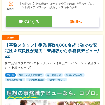
【転勤なし】北海道から九州まで全国46都道府県の各プロジ
ェクト先 ※テレワーク実績あり／住宅手当あり
勤務地
気になる
詳細へ
New
【事務スタッフ】従業員数4,800名超！確かな安
定性＆成長性が魅力！未経験から事務職デビュー/
aZ
株式会社コプロコンストラクション【東証プライム上場・名証プレ
ミア上場グループ】
正社員
既卒・社会人経験不問
第二新卒歓迎
職種未経験歓迎
業種未経験歓迎
完全週休2日制
転勤の心配なし