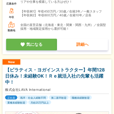
リアや仕事を模索している方はぜひ！
応募条件
【年収例1】
年収450万円／30歳／在籍3年／一般スタッフ
【年収例2】
年収600万円／40歳／在籍10年／店長
年収
全国の直営店舗（北海道・東北・関東・関西・九州）／全国型
採用・地域限定採用から選択可能！
勤務地
気になる
詳細へ
New
【ピラティス・ヨガインストラクター】年間128
日休み！未経験OK！Ｒｅ就活入社の先輩も活躍
中！
株式会社LAVA International
正社員
既卒・社会人経験不問
第二新卒歓迎
職種未経験歓迎
業種未経験歓迎
月給25万円以上