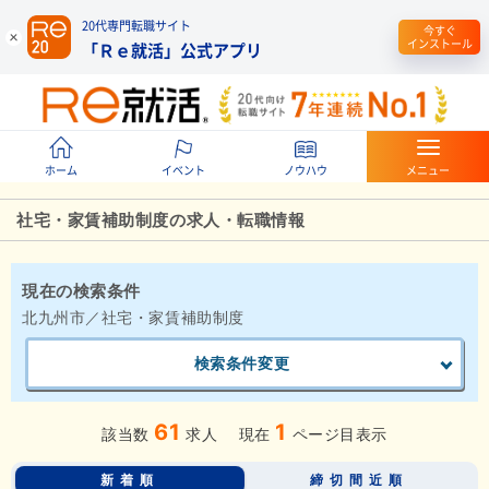
20代専門転職サイト
今すぐ
インストール
「Ｒｅ就活」公式アプリ
ホーム
イベント
ノウハウ
メニュー
社宅・家賃補助制度の求人・転職情報
現在の検索条件
北九州市／社宅・家賃補助制度
検索条件変更
61
1
該当数
求人
現在
ページ目表示
新着順
締切間近順