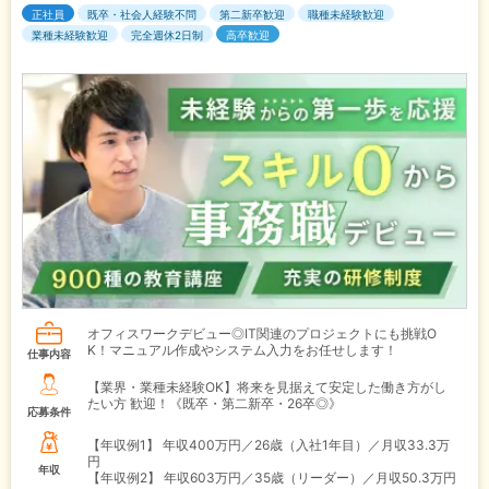
正社員
既卒・社会人経験不問
第二新卒歓迎
職種未経験歓迎
業種未経験歓迎
完全週休2日制
高卒歓迎
オフィスワークデビュー◎IT関連のプロジェクトにも挑戦O
K！マニュアル作成やシステム入力をお任せします！
仕事内容
【業界・業種未経験OK】将来を見据えて安定した働き方がし
たい方 歓迎！《既卒・第二新卒・26卒◎》
応募条件
【年収例1】
年収400万円／26歳（入社1年目）／月収33.3万
円
年収
【年収例2】
年収603万円／35歳（リーダー）／月収50.3万円