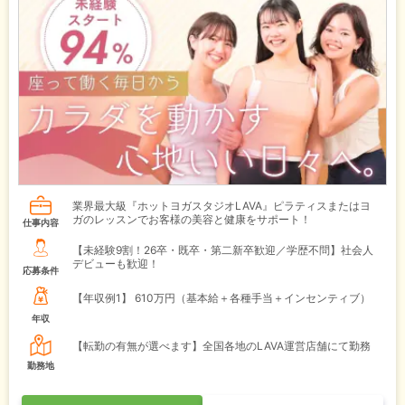
業界最大級『ホットヨガスタジオLAVA』ピラティスまたはヨ
ガのレッスンでお客様の美容と健康をサポート！
仕事内容
【未経験9割！26卒・既卒・第二新卒歓迎／学歴不問】社会人
デビューも歓迎！
応募条件
【年収例1】
610万円（基本給＋各種手当＋インセンティブ）
年収
【転勤の有無が選べます】全国各地のLAVA運営店舗にて勤務
勤務地