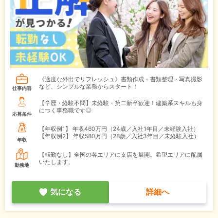
《適度な外出でリフレッシュ》書類作成・書類整理・写真撮影
など、シンプルな業務からスタート！
仕事内容
【学歴・経験不問】未経験・第二新卒歓迎！建築系スキルも身
につく事務職です◎
応募条件
【年収例1】
年収460万円（24歳／入社1年目／未経験入社）
【年収例2】
年収580万円（28歳／入社3年目／未経験入社）
年収
【転勤なし】全国の各エリアに支店を展開。希望エリアに配属
いたします。
勤務地
気になる
詳細へ