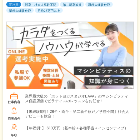
正社員
既卒・社会人経験不問
第二新卒歓迎
職種未経験歓迎
業種未経験歓迎
月給25万円以上
業界最大級の『ホットヨガスタジオLAVA』のマシンピラティ
ス併設店舗でピラティスのレッスンをお任せ！
仕事内容
【未経験9割！26卒・既卒・第二新卒歓迎／学歴不問】社会人
デビューも歓迎！
応募条件
【年収例1】
610万円（基本給＋各種手当＋インセンティブ）
年収