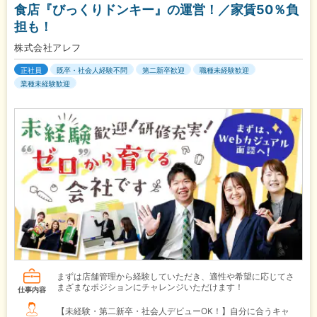
食店『びっくりドンキー』の運営！／家賃50％負
担も！
株式会社アレフ
正社員
既卒・社会人経験不問
第二新卒歓迎
職種未経験歓迎
業種未経験歓迎
まずは店舗管理から経験していただき、適性や希望に応じてさ
まざまなポジションにチャレンジいただけます！
仕事内容
【未経験・第二新卒・社会人デビューOK！】自分に合うキャ