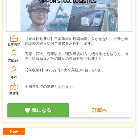
【未経験歓迎◎】日本製鉄の鉄鋼物流に欠かせない、最適な輸
送設備の導入や保全業務をお任せします。
仕事内容
高専・四大・院卒以上／理系専攻の方（機電系はもちろん、海
洋・情報系などそのほかの理系分野も歓迎！）
応募条件
【年収例1】
475万円／大卒入社3年目・24歳
年収
全国各地での勤務となります。
勤務地
気になる
詳細へ
New