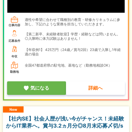
適性や希望に合わせて職種別の教育・研修カリキュラムに参
加し、下記のような業務を担当していただきます。
仕事内容
【第二新卒、未経験者歓迎】学歴・経験などは問いません。
◎入隊時に体力試験はありません！
応募条件
【年収例1】
425万円（24歳／賞与2回）23歳で入隊し1年経
過の場合
年収
全国47都道府県の駐屯地、基地など（勤務地相談OK）
勤務地
気になる
詳細へ
New
【社内SE】社会人歴が浅い今がチャンス！未経験
からIT業界へ。賞与3.2ヵ月分◎8月末応募〆切/s