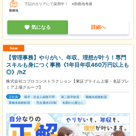
下記のエリアにて採用中！ ※勤務地考慮
勤務地
気になる
詳細へ
New
【管理事務】やりがい、年収、理想が叶う！専門
スキルも身につく事務《1年目年収460万円以上も
◎》/hZ
株式会社コプロコンストラクション【東証プライム上場・名証プレ
ミア上場グループ】
正社員
既卒・社会人経験不問
第二新卒歓迎
職種未経験歓迎
業種未経験歓迎
完全週休2日制
転勤の心配なし