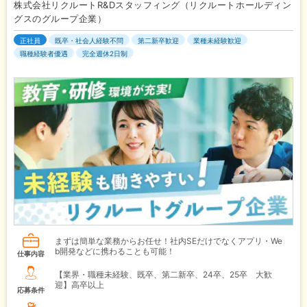
株式会社リクルートR&Dスタッフィング（リクルートホールディン
グスのグループ企業）
正社員
既卒・社会人経験不問
第二新卒歓迎
業種未経験歓迎
職種経験者優遇
完全週休2日制
まずは簡単な業務からお任せ！社内SEだけでなくアプリ・We
b開発などに携わることも可能！
仕事内容
【業界・職種未経験、既卒、第二新卒、24卒、25卒 大歓
迎】高卒以上
応募条件