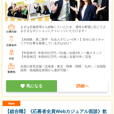
まずは店舗管理から経験していただき、適性や希望に応じてさ
まざまなポジションにチャレンジいただけます！
仕事内容
【未経験・第二新卒・社会人デビューOK！】自分に合うキャ
リアや仕事を模索している方はぜひ！
応募条件
【年収例1】
年収450万円／30歳／在籍3年／一般スタッフ
【年収例2】
年収600万円／40歳／在籍10年／店長
年収
全国の直営店舗（北海道・東北・関東・関西・九州）／全国型
採用・地域限定採用から選択可能！
勤務地
気になる
詳細へ
New
【総合職】《応募者全員Webカジュアル面談》飲