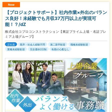
New
【プロジェクトサポート】社内作業×外出のバラン
ス良好！未経験でも月収37万円以上が実現可
能！？/dZ
株式会社コプロコンストラクション【東証プライム上場・名証プレ
ミア上場グループ】
正社員
既卒・社会人経験不問
第二新卒歓迎
職種未経験歓迎
業種未経験歓迎
完全週休2日制
転勤の心配なし