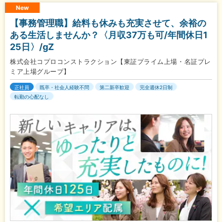
New
【事務管理職】給料も休みも充実させて、余裕の
ある生活しませんか？〈月収37万も可/年間休日1
25日〉/gZ
株式会社コプロコンストラクション【東証プライム上場・名証プレ
ミア上場グループ】
正社員
既卒・社会人経験不問
第二新卒歓迎
完全週休2日制
転勤の心配なし