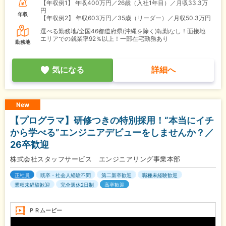
【年収例1】
年収400万円／26歳（入社1年目）／月収33.3万
円
年収
【年収例2】
年収603万円／35歳（リーダー）／月収50.3万円
選べる勤務地/全国46都道府県(沖縄を除く)転勤なし！面接地
エリアでの就業率92％以上！一部在宅勤務あり
勤務地
気になる
詳細へ
New
【プログラマ】研修つきの特別採用！“本当にイチ
から学べる”エンジニアデビューをしませんか？／
26卒歓迎
株式会社スタッフサービス エンジニアリング事業本部
正社員
既卒・社会人経験不問
第二新卒歓迎
職種未経験歓迎
業種未経験歓迎
完全週休2日制
高卒歓迎
ＰＲムービー