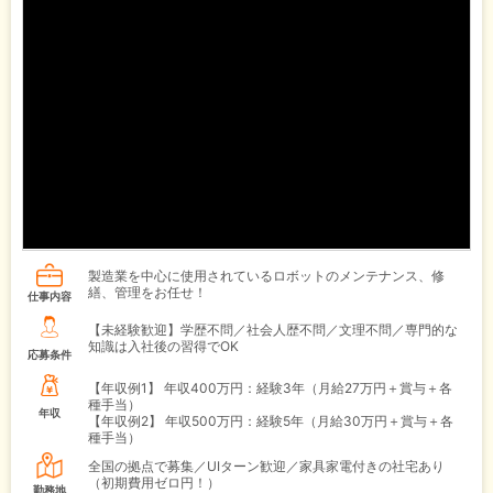
製造業を中心に使用されているロボットのメンテナンス、修
繕、管理をお任せ！
仕事内容
【未経験歓迎】学歴不問／社会人歴不問／文理不問／専門的な
知識は入社後の習得でOK
応募条件
【年収例1】
年収400万円：経験3年（月給27万円＋賞与＋各
種手当）
年収
【年収例2】
年収500万円：経験5年（月給30万円＋賞与＋各
種手当）
全国の拠点で募集／UIターン歓迎／家具家電付きの社宅あり
（初期費用ゼロ円！）
勤務地