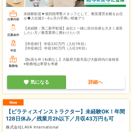
未経験歓迎★個別指導塾スタッフとして、教室運営全般をお任
せ◆入社後3～6ヵ月の手厚い研修アリ
仕事内容
【未経験・第二新卒歓迎】会社と一緒に自分自身も大きく成長
したい方／教育業界に携わりたい方
応募条件
【年収例1】
年収320万円（入社1年目）
【年収例2】
年収380万円（入社3年目）
年収
【転居を伴う転勤なし】大阪府大阪市及び大阪府内の各校舎
※勤務地は希望を考慮
勤務地
気になる
詳細へ
New
【ピラティスインストラクター】未経験OK！年間
128日休み／残業月2h以下／月収43万円も可
株式会社LAVA International