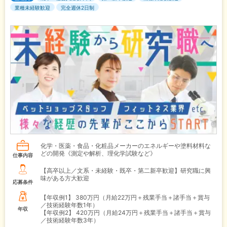
業種未経験歓迎
完全週休2日制
化学・医薬・食品・化粧品メーカーのエネルギーや塗料材料な
どの開発《測定や解析、理化学試験など》
仕事内容
【高卒以上／文系・未経験・既卒・第二新卒歓迎】研究職に興
味がある方大歓迎
応募条件
【年収例1】
380万円（月給22万円＋残業手当＋諸手当＋賞与
／技術経験年数1年）
年収
【年収例2】
420万円（月給24万円＋残業手当＋諸手当＋賞与
／技術経験年数3年）