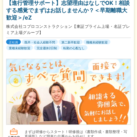
【進行管理サポート】志望理由はなしでOK！相談
する感覚でまずはお話しませんか？＜早期離職大
歓迎＞/eZ
株式会社コプロコンストラクション【東証プライム上場・名証プレ
ミア上場グループ】
正社員
既卒・社会人経験不問
第二新卒歓迎
職種未経験歓迎
業種未経験歓迎
完全週休2日制
転勤の心配なし
まずは研修からスタート！研修後は《書類作成・書類整理・写
真撮影》など簡単な仕事からお任せします。