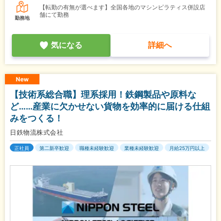
【転勤の有無が選べます】全国各地のマシンピラティス併設店
舗にて勤務
勤務地
気になる
詳細へ
New
【技術系総合職】理系採用！鉄鋼製品や原料な
ど……産業に欠かせない貨物を効率的に届ける仕組
みをつくる！
日鉄物流株式会社
正社員
第二新卒歓迎
職種未経験歓迎
業種未経験歓迎
月給25万円以上