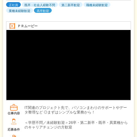
正社員
既卒・社会人経験不問
第二新卒歓迎
職種未経験歓迎
業種未経験歓迎
高卒歓迎
ＰＲムービー
IT関連のプロジェクト先で、パソコンまわりのサポートやデー
タ整理など ◎まずはシンプルな業務から！
仕事内容
＜学歴不問／未経験歓迎＞26卒・第二新卒・既卒・異業種から
のキャリアチェンジの方歓迎
応募条件