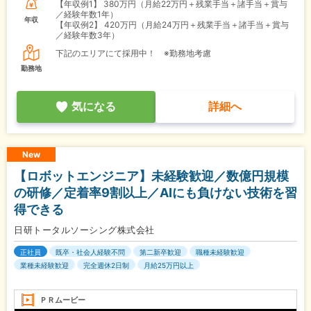
【年収例1】
380万円（月給22万円＋残業手当＋諸手当＋賞与
／経験年数1年）
年収
【年収例2】
420万円（月給24万円＋残業手当＋諸手当＋賞与
／経験年数3年）
下記のエリアにて採用中！ ※勤務地考慮
勤務地
気になる
詳細へ
New
【ロボットエンジニア】未経験歓迎／数億円規模
の研修／定着率9割以上／AIにも負けない技術を習
得できる
日研トータルソーシング株式会社
正社員
既卒・社会人経験不問
第二新卒歓迎
職種未経験歓迎
業種未経験歓迎
完全週休2日制
月給25万円以上
ＰＲムービー