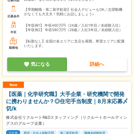
仕事内容
【早期離職・第二新卒歓迎】社会人デビューもOK／志望動機
がなくても大丈夫！気軽にお話しましょう♪
応募条件
【年収例1】
年収460万円（24歳／入社1年目／未経験入社）
【年収例2】
年収580万円（28歳／入社3年目／未経験入社）
年収
【転勤なし】全国の各エリアに支店を展開。希望エリアに配属
いたします。
勤務地
気になる
詳細へ
New
【医薬｜化学研究職】大手企業・研究機関で開発
に携わりませんか？◎住宅手当制度｜8月末応募〆
切/k
株式会社リクルートR&Dスタッフィング（リクルートホールディン
グスのグループ企業）
正社員
既卒・社会人経験不問
第二新卒歓迎
職種未経験歓迎