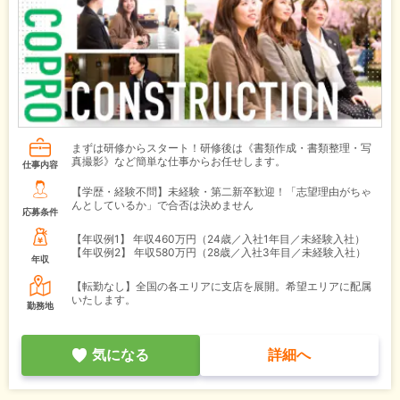
まずは研修からスタート！研修後は《書類作成・書類整理・写
真撮影》など簡単な仕事からお任せします。
仕事内容
【学歴・経験不問】未経験・第二新卒歓迎！「志望理由がちゃ
んとしているか」で合否は決めません
応募条件
【年収例1】
年収460万円（24歳／入社1年目／未経験入社）
【年収例2】
年収580万円（28歳／入社3年目／未経験入社）
年収
【転勤なし】全国の各エリアに支店を展開。希望エリアに配属
いたします。
勤務地
気になる
詳細へ