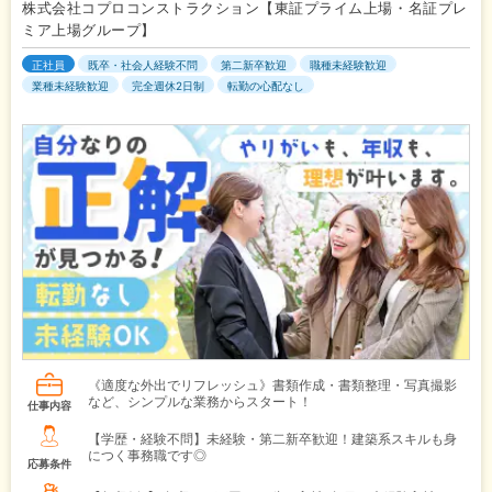
株式会社コプロコンストラクション【東証プライム上場・名証プレ
ミア上場グループ】
正社員
既卒・社会人経験不問
第二新卒歓迎
職種未経験歓迎
業種未経験歓迎
完全週休2日制
転勤の心配なし
《適度な外出でリフレッシュ》書類作成・書類整理・写真撮影
など、シンプルな業務からスタート！
仕事内容
【学歴・経験不問】未経験・第二新卒歓迎！建築系スキルも身
につく事務職です◎
応募条件