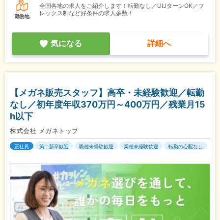
全国各地の求人をご紹介します！転勤なし／UIJターンOK／フ
レックス制など好条件の求人多数！
勤務地
気になる
詳細へ
【メガネ販売スタッフ】高卒・未経験歓迎／転勤
なし／初年度年収370万円～400万円／残業月15
h以下
株式会社 メガネトップ
正社員
第二新卒歓迎
職種未経験歓迎
業種未経験歓迎
転勤の心配なし