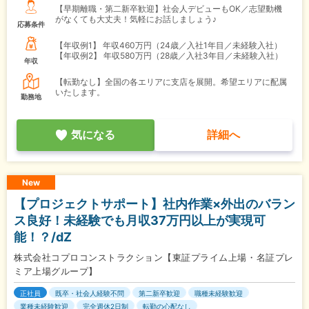
【早期離職・第二新卒歓迎】社会人デビューもOK／志望動機
がなくても大丈夫！気軽にお話しましょう♪
応募条件
【年収例1】
年収460万円（24歳／入社1年目／未経験入社）
【年収例2】
年収580万円（28歳／入社3年目／未経験入社）
年収
【転勤なし】全国の各エリアに支店を展開。希望エリアに配属
いたします。
勤務地
気になる
詳細へ
New
【プロジェクトサポート】社内作業×外出のバラン
ス良好！未経験でも月収37万円以上が実現可
能！？/dZ
株式会社コプロコンストラクション【東証プライム上場・名証プレ
ミア上場グループ】
正社員
既卒・社会人経験不問
第二新卒歓迎
職種未経験歓迎
業種未経験歓迎
完全週休2日制
転勤の心配なし