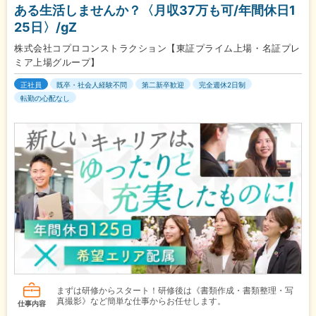
ある生活しませんか？〈月収37万も可/年間休日1
25日〉/gZ
株式会社コプロコンストラクション【東証プライム上場・名証プレ
ミア上場グループ】
正社員
既卒・社会人経験不問
第二新卒歓迎
完全週休2日制
転勤の心配なし
まずは研修からスタート！研修後は《書類作成・書類整理・写
真撮影》など簡単な仕事からお任せします。
仕事内容