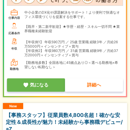
中小企業のDX化や課題解決をサポート！より便利で快適なオ
フィス環境づくりを提案する仕事です。
仕事内容
【既卒・第二新卒歓迎】★学歴・経歴・スキル一切不問 ★業
界職種未経験歓迎
応募条件
【年収例1】
年収590万円 ／ 25歳 営業職 経験3年 ／月給26
万5000円＋インセンティブ＋賞与
年収
【年収例2】
年収980万円 ／ 31歳 営業職 経験9年 ／月給37
万2000円＋インセンティブ＋賞与
【勤務地多数】全国各地に45拠点あり◎＜選べる勤務地×希
望しない転勤なし＞
勤務地
気になる
詳細へ
New
【事務スタッフ】従業員数4,800名超！確かな安
定性＆成長性が魅力！未経験から事務職デビュー/
aZ