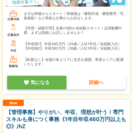
まずは研修からスタート！研修後は《書類作成・書類整理・写
真撮影》など簡単な仕事からお任せします。
仕事内容
【学歴・経験不問】先輩の8割が未経験スタート！志望動機不
要。まずは気軽にお話ししませんか？
応募条件
【年収例1】
年収460万円（24歳／入社1年目／未経験入社）
【年収例2】
年収580万円（28歳／入社3年目／未経験入社）
年収
【転勤なし】全国の各エリアに支店を展開。希望エリアに配属
いたします。
勤務地
気になる
詳細へ
New
【管理事務】やりがい、年収、理想が叶う！専門
スキルも身につく事務《1年目年収460万円以上も
◎》/hZ