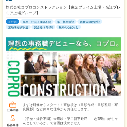
株式会社コプロコンストラクション【東証プライム上場・名証プレ
ミア上場グループ】
正社員
既卒・社会人経験不問
第二新卒歓迎
職種未経験歓迎
業種未経験歓迎
完全週休2日制
転勤の心配なし
まずは研修からスタート！研修後は《書類作成・書類整理・写
真撮影》など簡単な仕事からお任せします。
仕事内容
【学歴・経験不問】未経験・第二新卒歓迎！「志望理由がちゃ
んとしているか」で合否は決めません
応募条件