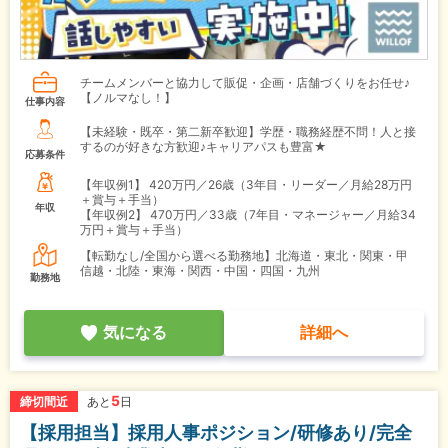
チームメンバーと協力して販促・企画・店舗づくりをお任せ♪
【ノルマなし！】
仕事内容
【未経験・既卒・第二新卒歓迎】学歴・職務経歴不問！人と接
するのが好きな方歓迎♪キャリアパスも豊富★
応募条件
【年収例1】
420万円／26歳（3年目・リーダー／月給28万円
＋賞与＋手当）
年収
【年収例2】
470万円／33歳（7年目・マネージャー／月給34
万円＋賞与＋手当）
【転勤なし/全国から選べる勤務地】北海道・東北・関東・甲
信越・北陸・東海・関西・中国・四国・九州
勤務地
気になる
詳細へ
5
締切間近
あと
日
【採用担当】採用人事ポジション/研修あり/完全