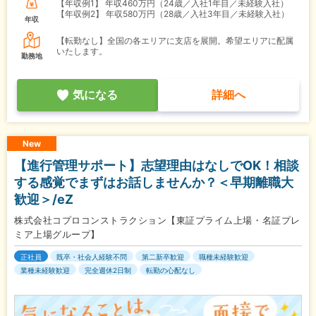
【年収例1】
年収460万円（24歳／入社1年目／未経験入社）
【年収例2】
年収580万円（28歳／入社3年目／未経験入社）
年収
【転勤なし】全国の各エリアに支店を展開。希望エリアに配属
いたします。
勤務地
気になる
詳細へ
New
【進行管理サポート】志望理由はなしでOK！相談
する感覚でまずはお話しませんか？＜早期離職大
歓迎＞/eZ
株式会社コプロコンストラクション【東証プライム上場・名証プレ
ミア上場グループ】
正社員
既卒・社会人経験不問
第二新卒歓迎
職種未経験歓迎
業種未経験歓迎
完全週休2日制
転勤の心配なし