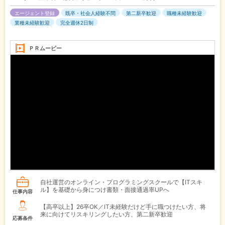
エージェント登録
既卒・社会人経験不問
第二新卒歓迎
職種未経験歓迎
業種未経験歓迎
完全週休2日制
ＰＲムービー
自社運営のオンライン・プログラミングスクールで【ITスキ
ル】を基礎から身につけ書類・面接通過率UPへ
仕事内容
【高卒以上】26卒OK／IT未経験だけど手に職つけたい方、将
来に向けてリスキリングしたい方、第二新卒歓迎
応募条件