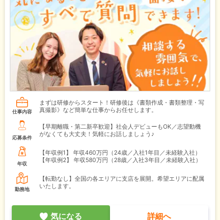
まずは研修からスタート！研修後は《書類作成・書類整理・写
真撮影》など簡単な仕事からお任せします。
仕事内容
【早期離職・第二新卒歓迎】社会人デビューもOK／志望動機
がなくても大丈夫！気軽にお話しましょう♪
応募条件
【年収例1】
年収460万円（24歳／入社1年目／未経験入社）
【年収例2】
年収580万円（28歳／入社3年目／未経験入社）
年収
【転勤なし】全国の各エリアに支店を展開。希望エリアに配属
いたします。
勤務地
気になる
詳細へ