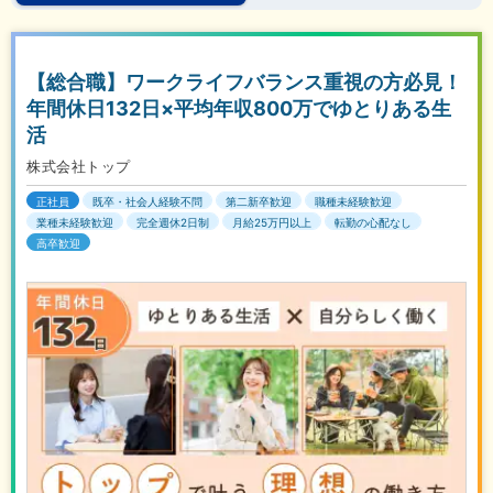
【総合職】ワークライフバランス重視の方必見！
年間休日132日×平均年収800万でゆとりある生
活
株式会社トップ
正社員
既卒・社会人経験不問
第二新卒歓迎
職種未経験歓迎
業種未経験歓迎
完全週休2日制
月給25万円以上
転勤の心配なし
高卒歓迎