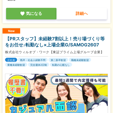
気になる
詳細へ
New
【PRスタッフ】未経験7割以上！売り場づくり等
をお任せ♪転勤なし×上場企業G/SAMOG2607
株式会社ウィルオブ・ワーク【東証プライム上場グループ企業】
正社員
既卒・社会人経験不問
第二新卒歓迎
職種未経験歓迎
業種未経験歓迎
完全週休2日制
転勤の心配なし