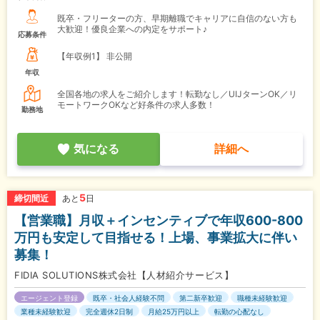
既卒・フリーターの方、早期離職でキャリアに自信のない方も
大歓迎！優良企業への内定をサポート♪
応募条件
【年収例1】
非公開
年収
全国各地の求人をご紹介します！転勤なし／UIJターンOK／リ
モートワークOKなど好条件の求人多数！
勤務地
気になる
詳細へ
5
締切間近
あと
日
【営業職】月収＋インセンティブで年収600-800
万円も安定して目指せる！上場、事業拡大に伴い
募集！
FIDIA SOLUTIONS株式会社【人材紹介サービス】
エージェント登録
既卒・社会人経験不問
第二新卒歓迎
職種未経験歓迎
業種未経験歓迎
完全週休2日制
月給25万円以上
転勤の心配なし