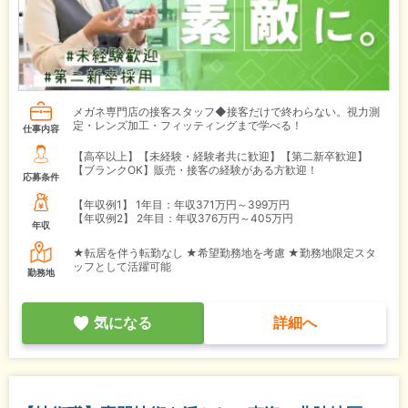
メガネ専門店の接客スタッフ◆接客だけで終わらない。視力測
定・レンズ加工・フィッティングまで学べる！
仕事内容
【高卒以上】【未経験・経験者共に歓迎】【第二新卒歓迎】
【ブランクOK】販売・接客の経験がある方歓迎！
応募条件
【年収例1】
1年目：年収371万円～399万円
【年収例2】
2年目：年収376万円～405万円
年収
★転居を伴う転勤なし ★希望勤務地を考慮 ★勤務地限定スタ
ッフとして活躍可能
勤務地
気になる
詳細へ