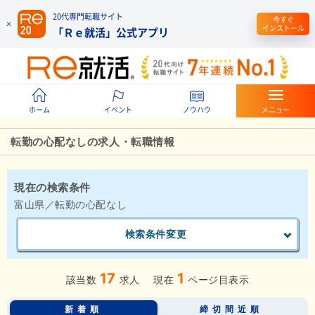
20代専門転職サイト
今すぐ
インストール
「Ｒｅ就活」公式アプリ
ホーム
イベント
ノウハウ
メニュー
転勤の心配なしの求人・転職情報
現在の検索条件
富山県／転勤の心配なし
検索条件変更
17
1
該当数
求人
現在
ページ目表示
新着順
締切間近順