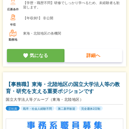
【学歴・職歴不問】研修でしっかり学べるため、未経験者も歓
迎します。
応募条件
【年収例1】
非公開
年収
東海・北陸地区の各機関
勤務地
気になる
詳細へ
【事務職】東海・北陸地区の国立大学法人等の教
育・研究を支える重要ポジションです
国立大学法人等グループ（東海・北陸地区）
正社員
既卒・社会人経験不問
第二新卒歓迎
完全週休2日制