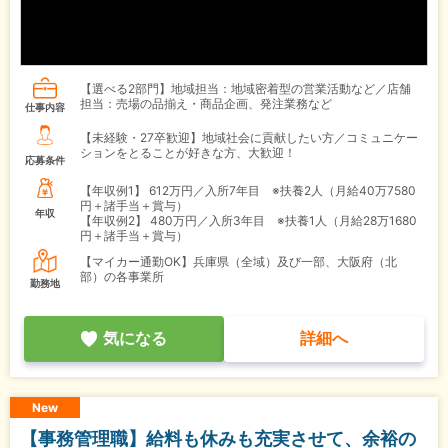
【選べる2部門】地域担当：地域密着型の営業活動など／店舗
担当：売場の品揃え・商品企画、発注業務など
仕事内容
【未経験・27卒歓迎】地域社会に貢献したい方／コミュニケー
ションをとることが好きな方、大歓迎！
応募条件
【年収例1】
612万円／入所7年目 ※扶養2人（月給40万7580
円＋諸手当＋賞与）
年収
【年収例2】
480万円／入所3年目 ※扶養1人（月給28万1680
円＋諸手当＋賞与）
【マイカー通勤OK】兵庫県（全域）及び一部、大阪府（北
部）の各事業所
勤務地
気になる
詳細へ
New
【事務管理職】給料も休みも充実させて、余裕の