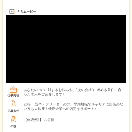
ＰＲムービー
あなたの”今”に対するお悩みや、”次の会社”に求める条件に合
った求人をご紹介します♪
仕事内容
26卒・既卒・フリーターの方、早期離職でキャリアに自信のな
い方も大歓迎！優良企業への内定をサポート♪
応募条件
【年収例1】
非公開
年収