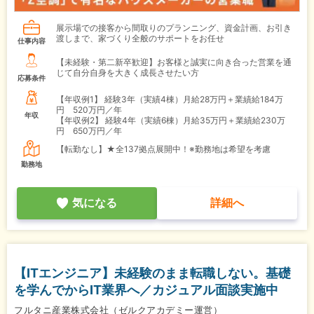
展示場での接客から間取りのプランニング、資金計画、お引き
渡しまで、家づくり全般のサポートをお任せ
仕事内容
【未経験・第二新卒歓迎】お客様と誠実に向き合った営業を通
じて自分自身を大きく成長させたい方
応募条件
【年収例1】
経験3年（実績4棟）月給28万円＋業績給184万
円 520万円／年
年収
【年収例2】
経験4年（実績6棟）月給35万円＋業績給230万
円 650万円／年
【転勤なし】★全137拠点展開中！※勤務地は希望を考慮
勤務地
気になる
詳細へ
【ITエンジニア】未経験のまま転職しない。基礎
を学んでからIT業界へ／カジュアル面談実施中
フルタニ産業株式会社（ゼルクアカデミー運営）