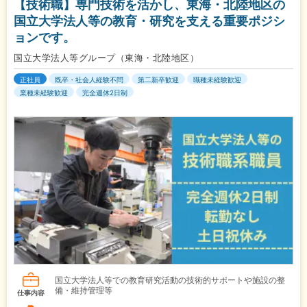
【技術職】専門技術を活かし、東海・北陸地区の
国立大学法人等の教育・研究を支える重要ポジシ
ョンです。
国立大学法人等グループ（東海・北陸地区）
正社員
既卒・社会人経験不問
第二新卒歓迎
職種未経験歓迎
業種未経験歓迎
完全週休2日制
国立大学法人等での教育研究活動の技術的サポートや施設の整
備・維持管理等
仕事内容