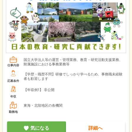
国立大学法人等の運営・管理業務、教育・研究活動支援業務、
附属施設における事務業務等
仕事内容
【学歴・職歴不問】研修でしっかり学べるため、事務職未経験
者も歓迎します
応募条件
【年収例1】
非公開
年収
東海・北陸地区の各機関
勤務地
気になる
詳細へ