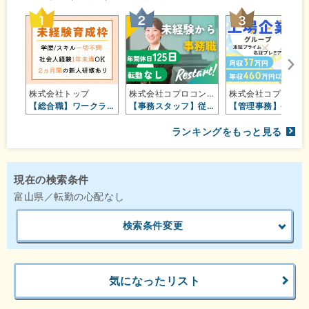
株式会社トップ
株式会社コプロコンストラクション【…
株式会社コ
【総合職】ワークライフバランス重視…
【事務スタッフ】従業員数4,800…
【管理事務
ランキングをもっと見る
現在の検索条件
富山県／転勤の心配なし
検索条件変更
気になったリスト