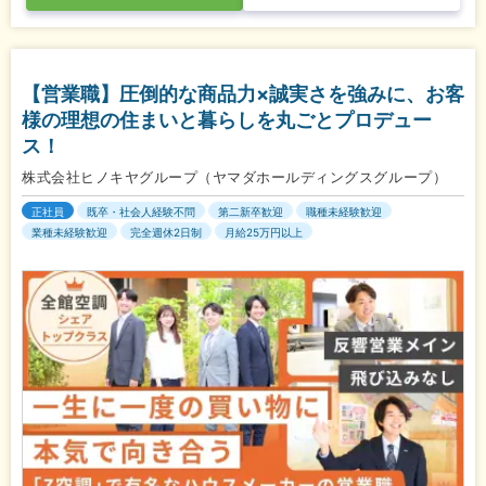
【営業職】圧倒的な商品力×誠実さを強みに、お客
様の理想の住まいと暮らしを丸ごとプロデュー
ス！
株式会社ヒノキヤグループ（ヤマダホールディングスグループ）
正社員
既卒・社会人経験不問
第二新卒歓迎
職種未経験歓迎
業種未経験歓迎
完全週休2日制
月給25万円以上