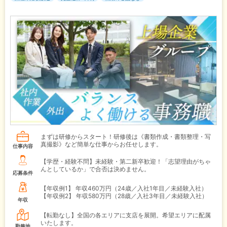
まずは研修からスタート！研修後は《書類作成・書類整理・写
真撮影》など簡単な仕事からお任せします。
仕事内容
【学歴・経験不問】未経験・第二新卒歓迎！「志望理由がちゃ
んとしているか」で合否は決めません。
応募条件
【年収例1】
年収460万円（24歳／入社1年目／未経験入社）
【年収例2】
年収580万円（28歳／入社3年目／未経験入社）
年収
【転勤なし】全国の各エリアに支店を展開。希望エリアに配属
いたします。
勤務地