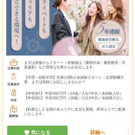
まずは研修からスタート！研修後は《書類作成・書類整理・写
真撮影》など簡単な仕事からお任せします。
仕事内容
【学歴・経験不問】先輩の8割が未経験スタート！志望動機不
要。まずは気軽にお話ししませんか？
応募条件
【年収例1】
年収460万円（24歳／入社1年目／未経験入社）
【年収例2】
年収580万円（28歳／入社3年目／未経験入社）
年収
【転勤なし】全国の各エリアに支店を展開。希望エリアに配属
いたします。
勤務地
気になる
詳細へ