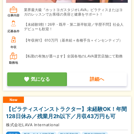
業界最大級『ホットヨガスタジオLAVA』ピラティスまたはヨ
ガのレッスンでお客様の美容と健康をサポート！
仕事内容
【未経験9割！26卒・既卒・第二新卒歓迎／学歴不問】社会人
デビューも歓迎！
応募条件
【年収例1】
610万円（基本給＋各種手当＋インセンティブ）
年収
【転勤の有無が選べます】全国各地のLAVA運営店舗にて勤務
勤務地
気になる
詳細へ
New
【ピラティスインストラクター】未経験OK！年間
128日休み／残業月2h以下／月収43万円も可
株式会社LAVA International