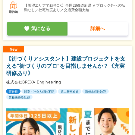
【希望エリアで勤務OK】全国28都道府県 ☆ブロック外への転
勤なし／社宅制度あり／交通費全額支給！
勤務地
気になる
詳細へ
New
【街づくりアシスタント】建設プロジェクトを支
える“街づくりのプロ”を目指しませんか？《充実
研修あり》
株式会社BREXA Engineering
正社員
既卒・社会人経験不問
第二新卒歓迎
職種未経験歓迎
業種未経験歓迎