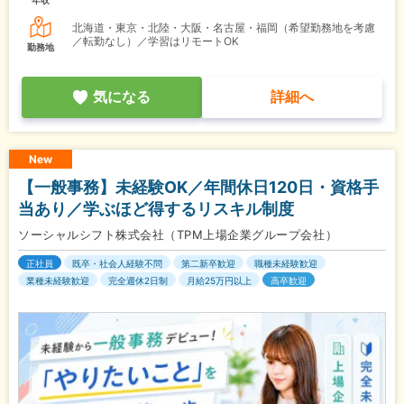
北海道・東京・北陸・大阪・名古屋・福岡（希望勤務地を考慮
／転勤なし）／学習はリモートOK
勤務地
気になる
詳細へ
New
【一般事務】未経験OK／年間休日120日・資格手
当あり／学ぶほど得するリスキル制度
ソーシャルシフト株式会社（TPM上場企業グループ会社）
正社員
既卒・社会人経験不問
第二新卒歓迎
職種未経験歓迎
業種未経験歓迎
完全週休2日制
月給25万円以上
高卒歓迎