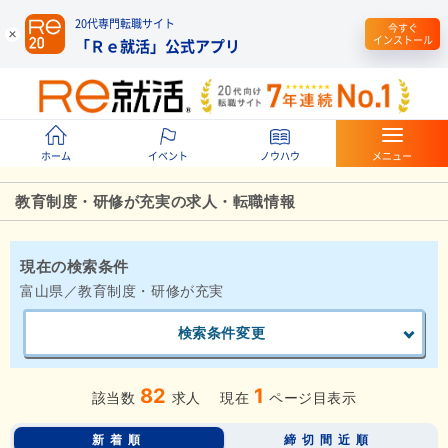
20代専門転職サイト
今すぐ
インストール
「Ｒｅ就活」公式アプリ
ホーム
イベント
ノウハウ
メニュー
教育制度・研修が充実の求人・転職情報
現在の検索条件
富山県／教育制度・研修が充実
検索条件変更
82
1
該当数
求人
現在
ページ目表示
新着順
締切間近順