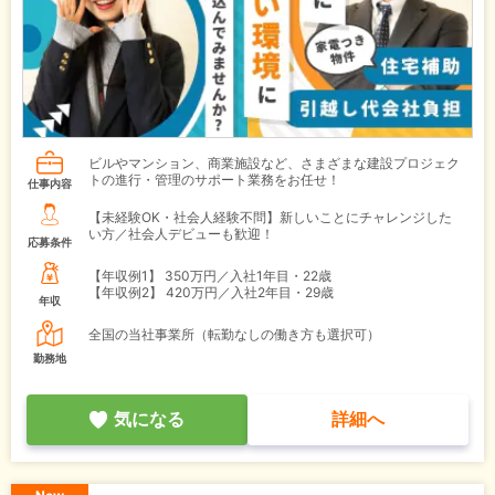
ビルやマンション、商業施設など、さまざまな建設プロジェク
トの進行・管理のサポート業務をお任せ！
仕事内容
【未経験OK・社会人経験不問】新しいことにチャレンジした
い方／社会人デビューも歓迎！
応募条件
【年収例1】
350万円／入社1年目・22歳
【年収例2】
420万円／入社2年目・29歳
年収
全国の当社事業所（転勤なしの働き方も選択可）
勤務地
気になる
詳細へ