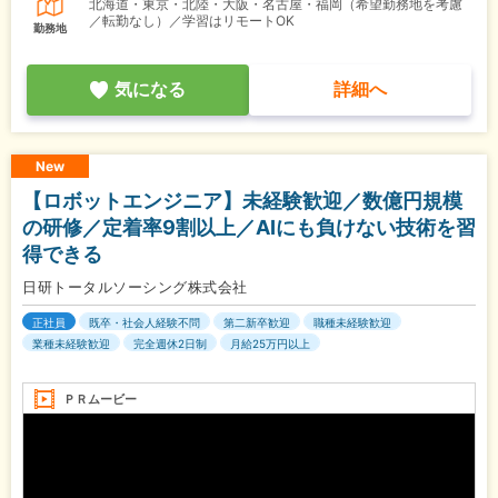
北海道・東京・北陸・大阪・名古屋・福岡（希望勤務地を考慮
／転勤なし）／学習はリモートOK
勤務地
気になる
詳細へ
New
【ロボットエンジニア】未経験歓迎／数億円規模
の研修／定着率9割以上／AIにも負けない技術を習
得できる
日研トータルソーシング株式会社
正社員
既卒・社会人経験不問
第二新卒歓迎
職種未経験歓迎
業種未経験歓迎
完全週休2日制
月給25万円以上
ＰＲムービー