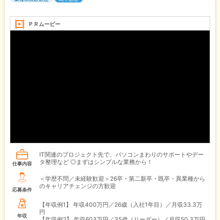
ＰＲムービー
IT関連のプロジェクト先で、パソコンまわりのサポートやデー
タ整理など ◎まずはシンプルな業務から！
仕事内容
＜学歴不問／未経験歓迎＞26卒・第二新卒・既卒・異業種から
のキャリアチェンジの方歓迎
応募条件
【年収例1】
年収400万円／26歳（入社1年目）／月収33.3万
円
年収
【年収例2】
年収603万円／35歳（リーダー）／月収50.3万円