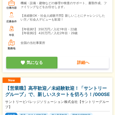
機械・設備・建物などの修理や検査のサポート、書類作成、フ
ァイリングなどをお任せします。
仕事内容
【未経験OK・社会人経験不問】新しいことにチャレンジした
い方／社会人デビューも歓迎！
応募条件
【年収例1】
350万円／入社1年目・22歳
【年収例2】
420万円／入社2年目・29歳
年収
全国の当社事業所
勤務地
気になる
詳細へ
New
【営業職】高卒歓迎／未経験歓迎！「サントリー
グループ」で、新しいスタートを切ろう！/000SE
サントリービバレッジソリューション株式会社【サントリーグルー
プ】