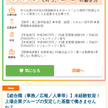
中小企業のDX化や課題解決をサポート！より便利で快適なオ
フィス環境づくりを提案する仕事です。
仕事内容
【既卒・第二新卒歓迎】★学歴・経歴・スキル一切不問 ★業
界職種未経験歓迎
応募条件
【年収例1】
年収590万円 ／ 25歳 営業職 経験3年 ／月給26
万5000円＋インセンティブ＋賞与
年収
【年収例2】
年収980万円 ／ 31歳 営業職 経験9年 ／月給37
万2000円＋インセンティブ＋賞与
【勤務地多数】全国各地に45拠点あり◎＜選べる勤務地×希
望しない転勤なし＞
勤務地
気になる
詳細へ
New
【総合職（事務／広報／人事等）】未経験歓迎！
上場企業グループの安定した基盤で働きません
か？