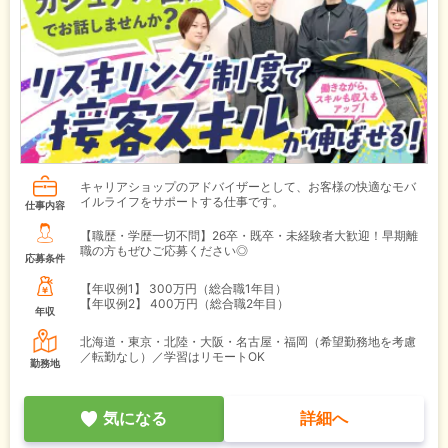
キャリアショップのアドバイザーとして、お客様の快適なモバ
イルライフをサポートする仕事です。
仕事内容
【職歴・学歴一切不問】26卒・既卒・未経験者大歓迎！早期離
職の方もぜひご応募ください◎
応募条件
【年収例1】
300万円（総合職1年目）
【年収例2】
400万円（総合職2年目）
年収
北海道・東京・北陸・大阪・名古屋・福岡（希望勤務地を考慮
／転勤なし）／学習はリモートOK
勤務地
気になる
詳細へ