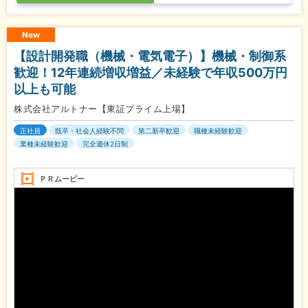
New
【設計開発職（機械・電気電子）】機械・制御系
歓迎！12年連続増収増益／未経験で年収500万円
以上も可能
株式会社アルトナー【東証プライム上場】
正社員
既卒・社会人経験不問
第二新卒歓迎
職種未経験歓迎
業種未経験歓迎
完全週休2日制
ＰＲムービー