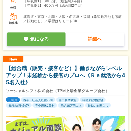
【年収例1】
300万円（総合職1年目）
【年収例2】
400万円（総合職2年目）
年収
北海道・東京・北陸・大阪・名古屋・福岡（希望勤務地を考慮
／転勤なし）／学習はリモートOK
勤務地
気になる
詳細へ
New
【総合職（販売・接客など）】働きながらレベル
アップ！未経験から接客のプロへ《Ｒｅ就活から4
5名入社》
ソーシャルシフト株式会社（TPM上場企業グループ会社）
正社員
既卒・社会人経験不問
第二新卒歓迎
職種未経験歓迎
業種未経験歓迎
完全週休2日制
月給25万円以上
転勤の心配なし