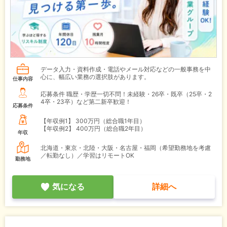
データ入力・資料作成・電話やメール対応などの一般事務を中
心に、幅広い業務の選択肢があります。
仕事内容
応募条件 職歴・学歴一切不問！未経験・26卒・既卒（25卒・2
4卒・23卒）など第二新卒歓迎！
応募条件
【年収例1】
300万円（総合職1年目）
【年収例2】
400万円（総合職2年目）
年収
北海道・東京・北陸・大阪・名古屋・福岡（希望勤務地を考慮
／転勤なし）／学習はリモートOK
勤務地
気になる
詳細へ