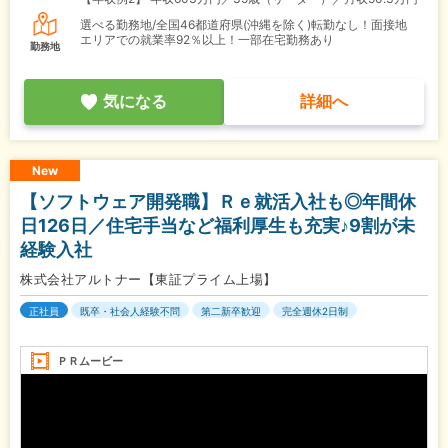
選べる勤務地/全国46都道府県(沖縄を除く)転勤なし！面接地
エリアでの就業率92％以上！一部在宅勤務あり
勤務地
気になる
詳細へ
New
【ソフトウェア開発職】Ｒｅ就活入社も◎年間休
日126日／住宅手当など福利厚生も充実♪9割が未
経験入社
株式会社アルトナー【東証プライム上場】
正社員
既卒・社会人経験不問
第二新卒歓迎
完全週休2日制
ＰＲムービー