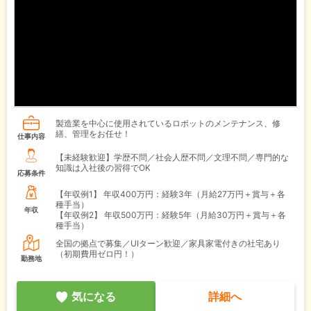
製造業を中心に使用されているロボットのメンテナンス、修
繕、管理をお任せ！
仕事内容
【未経験歓迎】学歴不問／社会人歴不問／文理不問／専門的な
知識は入社後の習得でOK
応募条件
【年収例1】
年収400万円：経験3年（月給27万円＋賞与＋各
種手当）
年収
【年収例2】
年収500万円：経験5年（月給30万円＋賞与＋各
種手当）
全国の拠点で募集／UIターン歓迎／家具家電付きの社宅あり
（初期費用ゼロ円！）
勤務地
気になる
詳細へ