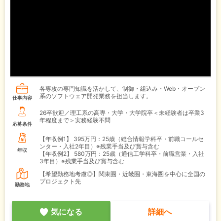
各専攻の専門知識を活かして、制御・組込み・Web・オープン
系のソフトウェア開発業務を担当します。
仕事内容
26卒歓迎／理工系の高専・大学・大学院卒＜未経験者は卒業3
年程度まで＞実務経験不問
応募条件
【年収例1】
395万円：25歳（総合情報学科卒・前職コールセ
ンター・入社2年目）※残業手当及び賞与含む
年収
【年収例2】
580万円：25歳（通信工学科卒・前職営業・入社
3年目）※残業手当及び賞与含む
【希望勤務地考慮◎】関東圏・近畿圏・東海圏を中心に全国の
プロジェクト先
勤務地
気になる
詳細へ