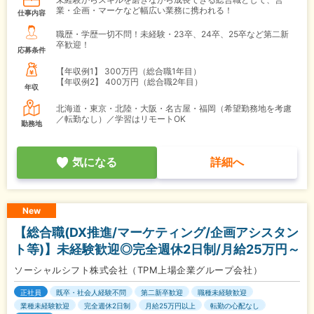
業・企画・マーケなど幅広い業務に携われる！
仕事内容
職歴・学歴一切不問！未経験・23卒、24卒、25卒など第二新
卒歓迎！
応募条件
【年収例1】
300万円（総合職1年目）
【年収例2】
400万円（総合職2年目）
年収
北海道・東京・北陸・大阪・名古屋・福岡（希望勤務地を考慮
／転勤なし）／学習はリモートOK
勤務地
気になる
詳細へ
New
【総合職(DX推進/マーケティング/企画アシスタン
ト等)】未経験歓迎◎完全週休2日制/月給25万円～
ソーシャルシフト株式会社（TPM上場企業グループ会社）
正社員
既卒・社会人経験不問
第二新卒歓迎
職種未経験歓迎
業種未経験歓迎
完全週休2日制
月給25万円以上
転勤の心配なし