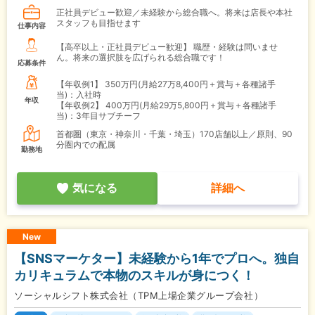
正社員デビュー歓迎／未経験から総合職へ。将来は店長や本社
スタッフも目指せます
仕事内容
【高卒以上・正社員デビュー歓迎】 職歴・経験は問いませ
ん。将来の選択肢を広げられる総合職です！
応募条件
【年収例1】
350万円(月給27万8,400円＋賞与＋各種諸手
当)：入社時
年収
【年収例2】
400万円(月給29万5,800円＋賞与＋各種諸手
当)：3年目サブチーフ
首都圏（東京・神奈川・千葉・埼玉）170店舗以上／原則、90
分圏内での配属
勤務地
気になる
詳細へ
New
【SNSマーケター】未経験から1年でプロへ。独自
カリキュラムで本物のスキルが身につく！
ソーシャルシフト株式会社（TPM上場企業グループ会社）