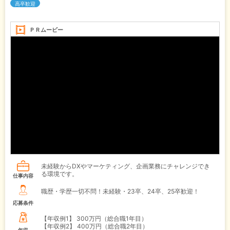
高卒歓迎
ＰＲムービー
未経験からDXやマーケティング、企画業務にチャレンジでき
る環境です。
仕事内容
職歴・学歴一切不問！未経験・23卒、24卒、25卒歓迎！
応募条件
【年収例1】
300万円（総合職1年目）
【年収例2】
400万円（総合職2年目）
年収