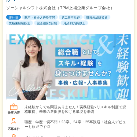
ソーシャルシフト株式会社（TPM上場企業グループ会社）
正社員
既卒・社会人経験不問
第二新卒歓迎
職種未経験歓迎
業種未経験歓迎
完全週休2日制
月給25万円以上
未経験からでも問題ありません！実務経験×リスキル制度で資
格取得、未来の選択肢を広げる環境を準備！
仕事内容
職歴・学歴一切不問！23卒、24卒・25卒歓迎！社会人デビュ
ーも歓迎です◎
応募条件