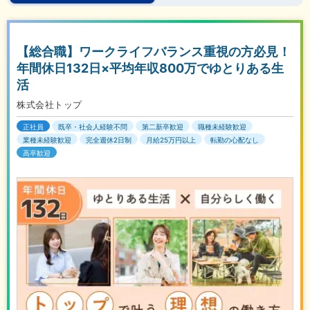
【総合職】ワークライフバランス重視の方必見！
年間休日132日×平均年収800万でゆとりある生
活
株式会社トップ
正社員
既卒・社会人経験不問
第二新卒歓迎
職種未経験歓迎
業種未経験歓迎
完全週休2日制
月給25万円以上
転勤の心配なし
高卒歓迎