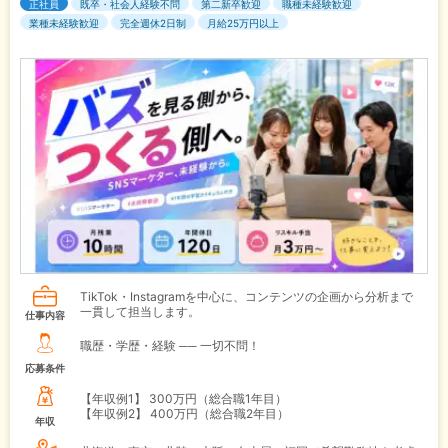
正社員
既卒・社会人経験不問
第二新卒歓迎
職種未経験歓迎
業種未経験歓迎
完全週休2日制
月給25万円以上
TikTok・Instagramを中心に、コンテンツの企画から分析まで
一貫して担当します。
仕事内容
職歴・学歴・経験 ── 一切不問！
応募条件
【年収例1】
300万円（総合職1年目）
【年収例2】
400万円（総合職2年目）
年収