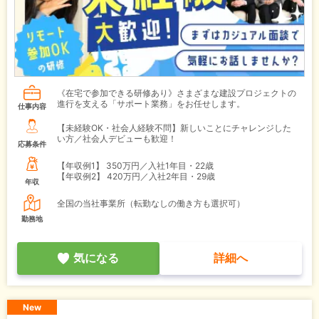
《在宅で参加できる研修あり》さまざまな建設プロジェクトの
進行を支える「サポート業務」をお任せします。
仕事内容
【未経験OK・社会人経験不問】新しいことにチャレンジした
い方／社会人デビューも歓迎！
応募条件
【年収例1】
350万円／入社1年目・22歳
【年収例2】
420万円／入社2年目・29歳
年収
全国の当社事業所（転勤なしの働き方も選択可）
勤務地
気になる
詳細へ
New