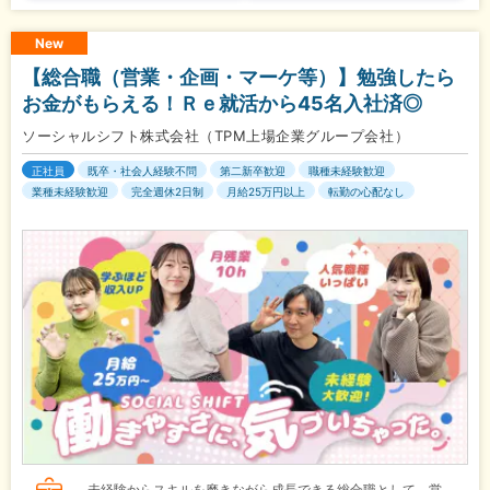
New
【総合職（営業・企画・マーケ等）】勉強したら
お金がもらえる！Ｒｅ就活から45名入社済◎
ソーシャルシフト株式会社（TPM上場企業グループ会社）
正社員
既卒・社会人経験不問
第二新卒歓迎
職種未経験歓迎
業種未経験歓迎
完全週休2日制
月給25万円以上
転勤の心配なし
未経験からスキルを磨きながら成長できる総合職として、営