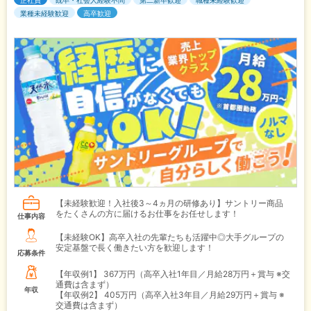
正社員
既卒・社会人経験不問
第二新卒歓迎
職種未経験歓迎
業種未経験歓迎
高卒歓迎
【未経験歓迎！入社後3～4ヵ月の研修あり】サントリー商品
をたくさんの方に届けるお仕事をお任せします！
仕事内容
【未経験OK】高卒入社の先輩たちも活躍中◎大手グループの
安定基盤で長く働きたい方を歓迎します！
応募条件
【年収例1】
367万円（高卒入社1年目／月給28万円＋賞与 ※交
通費は含まず）
年収
【年収例2】
405万円（高卒入社3年目／月給29万円＋賞与 ※
交通費は含まず）