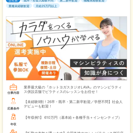
正社員
既卒・社会人経験不問
第二新卒歓迎
職種未経験歓迎
業種未経験歓迎
月給25万円以上
業界最大級の『ホットヨガスタジオLAVA』のマシンピラティ
ス併設店舗でピラティスのレッスンをお任せ！
仕事内容
【未経験9割！26卒・既卒・第二新卒歓迎／学歴不問】社会人
デビューも歓迎！
応募条件
【年収例1】
610万円（基本給＋各種手当＋インセンティブ）
年収