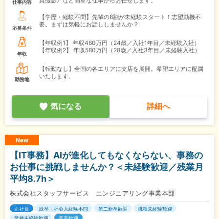
真撮影》など簡単な仕事からお任せします。
仕事内容
【学歴・経験不問】先輩の8割が未経験スタート！志望動機不
要。まずは気軽にお話ししませんか？
応募条件
【年収例1】
年収460万円（24歳／入社1年目／未経験入社）
【年収例2】
年収580万円（28歳／入社3年目／未経験入社）
年収
【転勤なし】全国の各エリアに支店を展開。希望エリアに配属
いたします。
勤務地
気になる
詳細へ
New
【IT事務】AIが進化してもなくならない、事務の
お仕事に挑戦しませんか？＜未経験歓迎／残業月
平均8.7h＞
株式会社スタッフサービス エンジニアリング事業本部
正社員
既卒・社会人経験不問
第二新卒歓迎
職種未経験歓迎
業種未経験歓迎
高卒歓迎