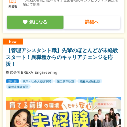
【転勤の有無が選べます】全国各地のマシンピラティス併設店
舗にて勤務
勤務地
気になる
詳細へ
New
【管理アシスタント職】先輩のほとんどが未経験
スタート！異職種からのキャリアチェンジを応
援！
株式会社BREXA Engineering
正社員
既卒・社会人経験不問
第二新卒歓迎
職種未経験歓迎
業種未経験歓迎