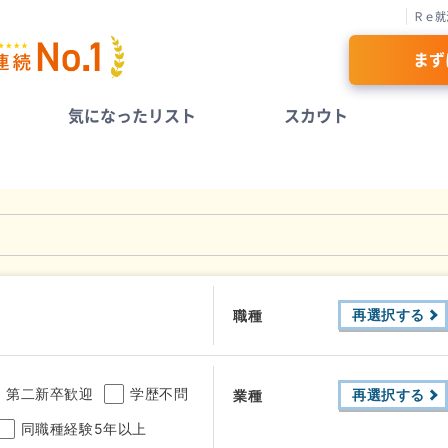
Ｒｅ就
まず
気になったリスト
スカウト
再選択する
職種
第二新卒歓迎
学歴不問
再選択する
業種
同職種経験5年以上