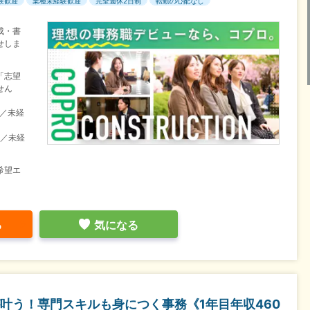
験歓迎
業種未経験歓迎
完全週休2日制
転勤の心配なし
成・書
せしま
「志望
せん
目／未経
目／未経
希望エ
る
気になる
叶う！専門スキルも身につく事務《1年目年収460