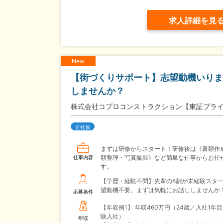
求人詳細を見
New
【街づくりサポート】志望動機いりま
しませんか？
株式会社コプロコンストラクション【東証プラ
正社員
まずは研修からスタート！研修後は《書類作
類整理・写真撮影》など簡単な仕事からお任
仕事内容
す。
【学歴・経験不問】先輩の8割が未経験スタ
望動機不要。まずは気軽にお話ししませんか
応募条件
【年収例1】
年収460万円（24歳／入社1年
験入社）
年収