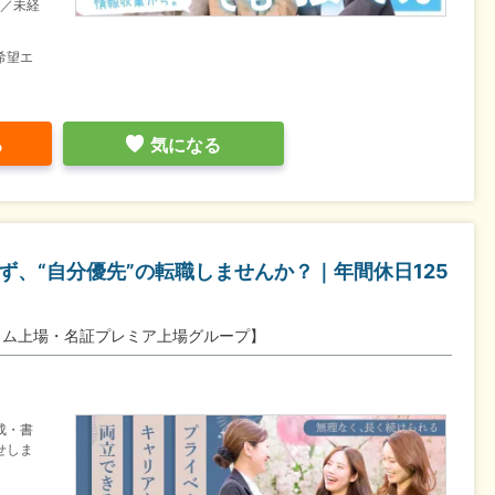
目／未経
希望エ
る
気になる
ず、“自分優先”の転職しませんか？｜年間休日125
イム上場・名証プレミア上場グループ】
成・書
せしま