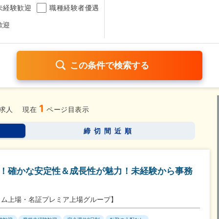
未経験歓迎
職種経験者優遇
歓迎
1
日120日以上
残業少なめ（1日1時間以内）
月給25万円以
求人
現在
ページ目表示
考なし
締切間近順
さらに詳しく検索したい方はこちら➤
名超！確かな安定性＆成長性が魅力！未経験から事務
イム上場・名証プレミア上場グループ】