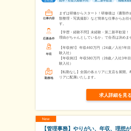
正社員
既卒・社会人経験不問
第二新卒歓迎
職種未経
まずは研修からスタート！研修後は《書類作
類整理・写真撮影》など簡単な仕事からお任
仕事内容
す。
【学歴・経験不問】未経験・第二新卒歓迎！
理由がちゃんとしているか」で合否は決めま
応募条件
【年収例1】
年収460万円（24歳／入社1年
験入社）
年収
【年収例2】
年収580万円（28歳／入社3年
験入社）
【転勤なし】全国の各エリアに支店を展開。
リアに配属いたします。
勤務地
求人詳細を見
New
【管理事務】やりがい、年収、理想が