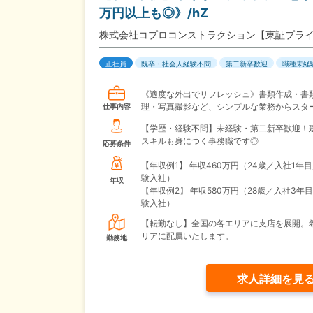
万円以上も◎》/hZ
株式会社コプロコンストラクション【東証プラ
正社員
既卒・社会人経験不問
第二新卒歓迎
職種未経
《適度な外出でリフレッシュ》書類作成・書
理・写真撮影など、シンプルな業務からスタ
仕事内容
【学歴・経験不問】未経験・第二新卒歓迎！
スキルも身につく事務職です◎
応募条件
【年収例1】
年収460万円（24歳／入社1年
験入社）
年収
【年収例2】
年収580万円（28歳／入社3年
験入社）
【転勤なし】全国の各エリアに支店を展開。
リアに配属いたします。
勤務地
求人詳細を見