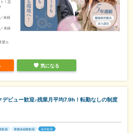
ート！志
？
目／未経
目／未経
希望エ
る
気になる
デビュー歓迎♪残業月平均7.9h！転勤なしの制度
験歓迎
業種未経験歓迎
高卒歓迎