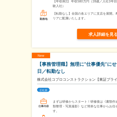
【年収例2】
年収580万円（28歳／入社3年
験入社）
【転勤なし】全国の各エリアに支店を展開。
リアに配属いたします。
勤務地
求人詳細を見
New
【事務管理職】無理に“仕事優先”にせ
日／転勤なし
株式会社コプロコンストラクション【東証プラ
正社員
まずは研修からスタート！研修後は《書類作
類整理・写真撮影》など簡単な仕事からお任
仕事内容
す。