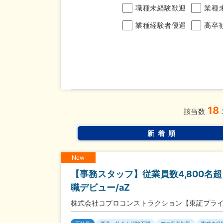
職種未経験歓迎
業種
業種経験者優遇
高卒
年収
18
完全週休2日制
年間休
こだわり
該当数
条件
土日面接OK
書類選
新着順
New
【事務スタッフ】従業員数4,800
職デビュー/aZ
株式会社コプロコンストラクション【東証プラ