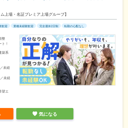
イム上場・名証プレミア上場グループ】
験歓迎
業種未経験歓迎
完全週休2日制
転勤の心配なし
類整
ート！
建築系
目／未経
目／未経
希望エ
る
気になる