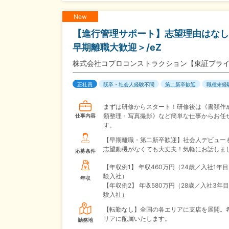
New
【進行管理サポート】志望理由はなし
早期離職大歓迎＞/eZ
株式会社コプロコンストラクション【東証プラ
正社員
既卒・社会人経験不問
第二新卒歓迎
職種未経
まずは研修からスタート！研修後は《書類作
類整理・写真撮影》など簡単な仕事からお任
仕事内容
す。
【早期離職・第二新卒歓迎】社会人デビューも
志望動機がなくても大丈夫！気軽にお話しま
応募条件
【年収例1】
年収460万円（24歳／入社1年
験入社）
年収
【年収例2】
年収580万円（28歳／入社3年
験入社）
【転勤なし】全国の各エリアに支店を展開。
リアに配属いたします。
勤務地