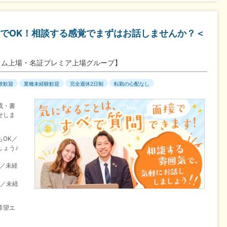
でOK！相談する感覚でまずはお話しませんか？＜
イム上場・名証プレミア上場グループ】
験歓迎
業種未経験歓迎
完全週休2日制
転勤の心配なし
成・書
せしま
OK／
しょう♪
目／未経
目／未経
希望エ