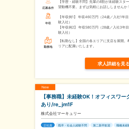
【学歴・経験不問】先輩の8割が未経験スタ
望動機不要。まずは気軽にお話ししませんか
応募条件
【年収例1】
年収460万円（24歳／入社1年
験入社）
年収
【年収例2】
年収580万円（28歳／入社3年
験入社）
【転勤なし】全国の各エリアに支店を展開。
リアに配属いたします。
勤務地
求人詳細を見
New
【事務職】未経験OK！オフィスワーク
あり/re_jm1F
株式会社マーキュリー
正社員
既卒・社会人経験不問
第二新卒歓迎
職種未経