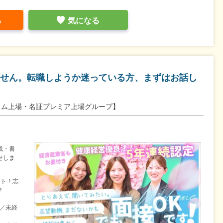
る
気になる
せん。転職しようか迷っている方、まずはお話し
イム上場・名証プレミア上場グループ】
成・書
せしま
ート！志
？
目／未経