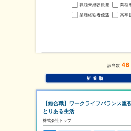
職種未経験歓迎
業種
業種経験者優遇
高卒
年収
46
完全週休2日制
年間休
こだわり
該当数
条件
土日面接OK
書類選
新着順
【総合職】ワークライフバランス重視
とりある生活
株式会社トップ