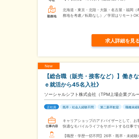
年収
北海道・東京・北陸・大阪・名古屋・福岡（
務地を考慮／転勤なし）／学習はリモートOK
勤務地
求人詳細を見
New
【総合職（販売・接客など）】働きな
ｅ就活から45名入社》
ソーシャルシフト株式会社（TPM上場企業グル
正社員
既卒・社会人経験不問
第二新卒歓迎
職種未経
キャリアショップのアドバイザーとして、お
快適なモバイルライフをサポートする仕事で
仕事内容
【職歴・学歴一切不問】26卒・既卒・未経験