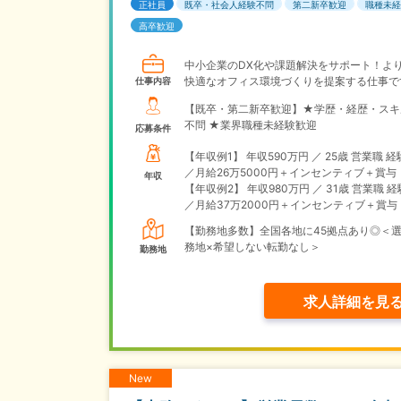
正社員
既卒・社会人経験不問
第二新卒歓迎
職種未経
高卒歓迎
中小企業のDX化や課題解決をサポート！よ
快適なオフィス環境づくりを提案する仕事で
仕事内容
【既卒・第二新卒歓迎】★学歴・経歴・スキ
不問 ★業界職種未経験歓迎
応募条件
【年収例1】
年収590万円 ／ 25歳 営業職 経
／月給26万5000円＋インセンティブ＋賞与
年収
【年収例2】
年収980万円 ／ 31歳 営業職 経
／月給37万2000円＋インセンティブ＋賞与
【勤務地多数】全国各地に45拠点あり◎＜
務地×希望しない転勤なし＞
勤務地
求人詳細を見
New