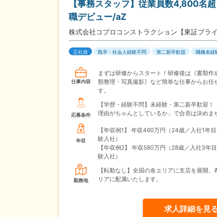
【事務スタッフ】従業員数4,800
職デビュー/aZ
株式会社コプロコンストラクション【東証プラ
正社員
既卒・社会人経験不問
第二新卒歓迎
職種未経
まずは研修からスタート！研修後は《書類作
類整理・写真撮影》など簡単な仕事からお任
仕事内容
す。
【学歴・経験不問】未経験・第二新卒歓迎！
理由がちゃんとしているか」で合否は決めま
応募条件
【年収例1】
年収460万円（24歳／入社1年
験入社）
年収
【年収例2】
年収580万円（28歳／入社3年
験入社）
【転勤なし】全国の各エリアに支店を展開。
リアに配属いたします。
勤務地
求人詳細を見