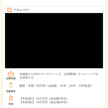
ＰＲムービー
未経験からDXやマーケティング、企画業務にチャレンジでき
る環境です。
仕事内容
職歴・学歴一切不問！未経験・23卒、24卒、25卒歓迎！
応募条件
【年収例1】
300万円（総合職1年目）
【年収例2】
400万円（総合職2年目）
年収