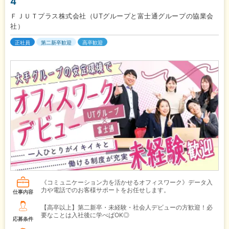
4
ＦＪＵＴプラス株式会社（UTグループと富士通グループの協業会
社）
正社員
第二新卒歓迎
高卒歓迎
《コミュニケーション力を活かせるオフィスワーク》データ入
力や電話でのお客様サポートをお任せします。
仕事内容
【高卒以上】第二新卒・未経験・社会人デビューの方歓迎！必
要なことは入社後に学べばOK◎
応募条件