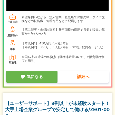
希望を伺いながら、法人営業・直販店での販売職・タイヤ交
換などの技能職・管理部門などに配属します。
仕事内容
【第二新卒・未経験歓迎】新卒同様の環境で営業や販売の基
礎から学びたい方
応募条件
【年収例1】
450万円／入社3年目
【年収例2】
500万円／入社7年目（32歳／配偶者、子1人）
年収
全国47都道府県の各拠点（勤務地希望OK エリア限定勤務制
度も用意）
勤務地
気になる
詳細へ
【ユーザーサポート】8割以上が未経験スタート！
大手上場企業グループで安定して働ける/ZE01-00