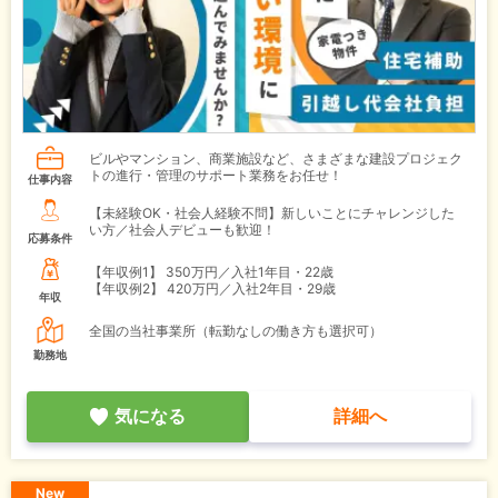
ビルやマンション、商業施設など、さまざまな建設プロジェク
トの進行・管理のサポート業務をお任せ！
仕事内容
【未経験OK・社会人経験不問】新しいことにチャレンジした
い方／社会人デビューも歓迎！
応募条件
【年収例1】
350万円／入社1年目・22歳
【年収例2】
420万円／入社2年目・29歳
年収
全国の当社事業所（転勤なしの働き方も選択可）
勤務地
気になる
詳細へ
New