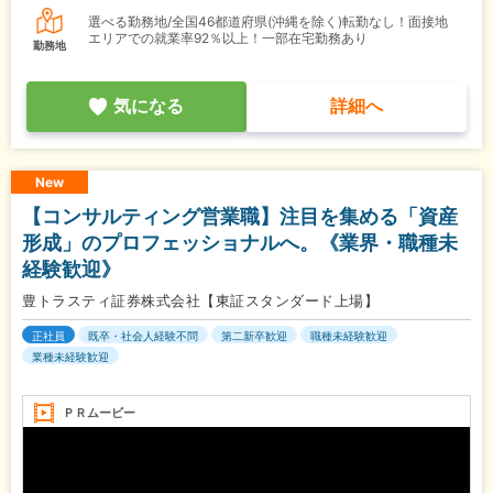
選べる勤務地/全国46都道府県(沖縄を除く)転勤なし！面接地
エリアでの就業率92％以上！一部在宅勤務あり
勤務地
気になる
詳細へ
New
【コンサルティング営業職】注目を集める「資産
形成」のプロフェッショナルへ。《業界・職種未
経験歓迎》
豊トラスティ証券株式会社【東証スタンダード上場】
正社員
既卒・社会人経験不問
第二新卒歓迎
職種未経験歓迎
業種未経験歓迎
ＰＲムービー