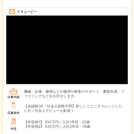
ＰＲムービー
機械・設備・建物などの修理や検査のサポート、書類作成、フ
ァイリングなどをお任せします。
仕事内容
【未経験OK・社会人経験不問】新しいことにチャレンジした
い方／社会人デビューも歓迎！
応募条件
【年収例1】
350万円／入社1年目・22歳
【年収例2】
420万円／入社2年目・29歳
年収