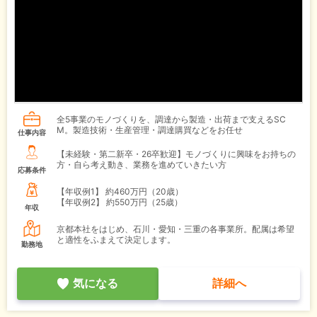
全5事業のモノづくりを、調達から製造・出荷まで支えるSC
M。製造技術・生産管理・調達購買などをお任せ
仕事内容
【未経験・第二新卒・26卒歓迎】モノづくりに興味をお持ちの
方・自ら考え動き、業務を進めていきたい方
応募条件
【年収例1】
約460万円（20歳）
【年収例2】
約550万円（25歳）
年収
京都本社をはじめ、石川・愛知・三重の各事業所。配属は希望
と適性をふまえて決定します。
勤務地
気になる
詳細へ