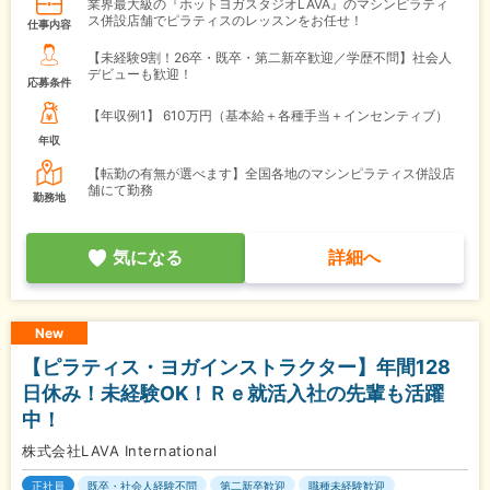
業界最大級の『ホットヨガスタジオLAVA』のマシンピラティ
ス併設店舗でピラティスのレッスンをお任せ！
仕事内容
【未経験9割！26卒・既卒・第二新卒歓迎／学歴不問】社会人
デビューも歓迎！
応募条件
【年収例1】
610万円（基本給＋各種手当＋インセンティブ）
年収
【転勤の有無が選べます】全国各地のマシンピラティス併設店
舗にて勤務
勤務地
気になる
詳細へ
New
【ピラティス・ヨガインストラクター】年間128
日休み！未経験OK！Ｒｅ就活入社の先輩も活躍
中！
株式会社LAVA International
正社員
既卒・社会人経験不問
第二新卒歓迎
職種未経験歓迎