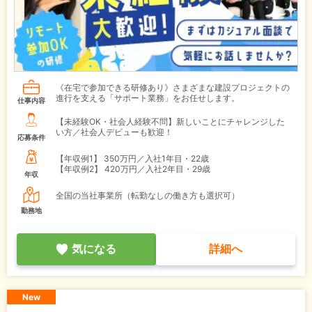
《在宅で参加できる研修あり》さまざまな建設プロジェクトの
進行を支える「サポート業務」をお任せします。
仕事内容
【未経験OK・社会人経験不問】新しいことにチャレンジした
い方／社会人デビューも歓迎！
応募条件
【年収例1】
350万円／入社1年目・22歳
【年収例2】
420万円／入社2年目・29歳
年収
全国の当社事業所（転勤なしの働き方も選択可）
勤務地
気になる
詳細へ
New