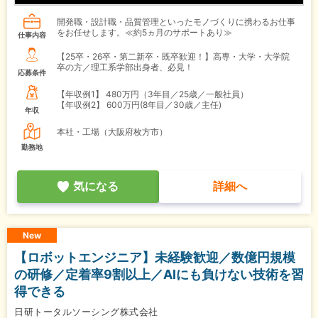
開発職・設計職・品質管理といったモノづくりに携わるお仕事
をお任せします。≪約5ヵ月のサポートあり≫
仕事内容
【25卒・26卒・第二新卒・既卒歓迎！】高専・大学・大学院
卒の方／理工系学部出身者、必見！
応募条件
【年収例1】
480万円（3年目／25歳／一般社員）
【年収例2】
600万円(8年目／30歳／主任)
年収
本社・工場（大阪府枚方市）
勤務地
気になる
詳細へ
New
【ロボットエンジニア】未経験歓迎／数億円規模
の研修／定着率9割以上／AIにも負けない技術を習
得できる
日研トータルソーシング株式会社