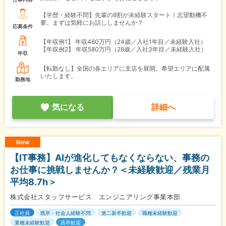
【学歴・経験不問】先輩の8割が未経験スタート！志望動機不
要。まずは気軽にお話ししませんか？
応募条件
【年収例1】
年収460万円（24歳／入社1年目／未経験入社）
【年収例2】
年収580万円（28歳／入社3年目／未経験入社）
年収
【転勤なし】全国の各エリアに支店を展開。希望エリアに配属
いたします。
勤務地
気になる
詳細へ
New
【IT事務】AIが進化してもなくならない、事務の
お仕事に挑戦しませんか？＜未経験歓迎／残業月
平均8.7h＞
株式会社スタッフサービス エンジニアリング事業本部
正社員
既卒・社会人経験不問
第二新卒歓迎
職種未経験歓迎
業種未経験歓迎
高卒歓迎