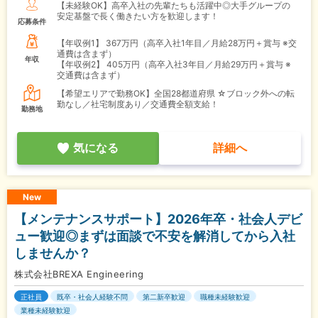
【未経験OK】高卒入社の先輩たちも活躍中◎大手グループの
安定基盤で長く働きたい方を歓迎します！
応募条件
【年収例1】
367万円（高卒入社1年目／月給28万円＋賞与 ※交
通費は含まず）
年収
【年収例2】
405万円（高卒入社3年目／月給29万円＋賞与 ※
交通費は含まず）
【希望エリアで勤務OK】全国28都道府県 ☆ブロック外への転
勤なし／社宅制度あり／交通費全額支給！
勤務地
気になる
詳細へ
New
【メンテナンスサポート】2026年卒・社会人デビ
ュー歓迎◎まずは面談で不安を解消してから入社
しませんか？
株式会社BREXA Engineering
正社員
既卒・社会人経験不問
第二新卒歓迎
職種未経験歓迎
業種未経験歓迎