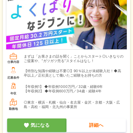
まずは「お客さまの話を聞く」ことからスタート◎いきなりの
ご提案や、“ガツガツ売る”スタイルはなし！
仕事内容
【特別な知識や経験は不要◎】90％以上が未経験入社！◆高
卒以上／正社員として働いたご経験をお持ちの方
応募条件
【年収例1】
◆年収例1000万円／32歳・経験6年
【年収例2】
◆年収例600万円／34歳・経験4年
年収
◎東京・横浜・札幌・仙台・名古屋・金沢・京都・大阪・広
島・高松・福岡・北九州の事業所
勤務地
気になる
詳細へ