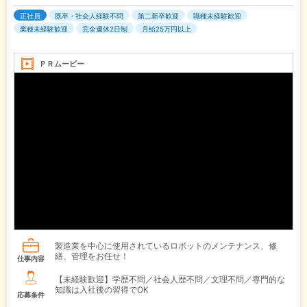
正社員
既卒・社会人経験不問
第二新卒歓迎
職種未経験歓迎
業種未経験歓迎
完全週休2日制
月給25万円以上
ＰＲムービー
製造業を中心に使用されているロボットのメンテナンス、修
繕、管理をお任せ！
仕事内容
【未経験歓迎】学歴不問／社会人歴不問／文理不問／専門的な
知識は入社後の習得でOK
応募条件