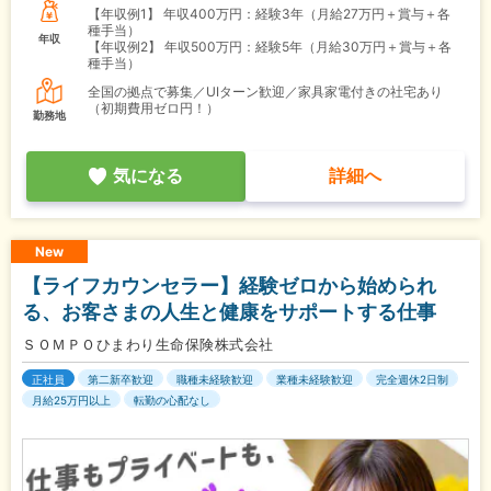
【年収例1】
年収400万円：経験3年（月給27万円＋賞与＋各
種手当）
年収
【年収例2】
年収500万円：経験5年（月給30万円＋賞与＋各
種手当）
全国の拠点で募集／UIターン歓迎／家具家電付きの社宅あり
（初期費用ゼロ円！）
勤務地
気になる
詳細へ
New
【ライフカウンセラー】経験ゼロから始められ
る、お客さまの人生と健康をサポートする仕事
ＳＯＭＰＯひまわり生命保険株式会社
正社員
第二新卒歓迎
職種未経験歓迎
業種未経験歓迎
完全週休2日制
月給25万円以上
転勤の心配なし