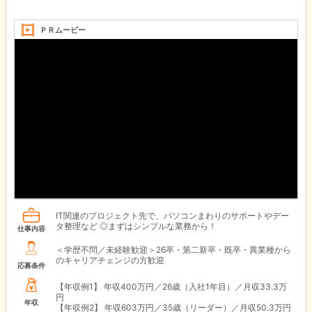
ＰＲムービー
IT関連のプロジェクト先で、パソコンまわりのサポートやデー
タ整理など ◎まずはシンプルな業務から！
仕事内容
＜学歴不問／未経験歓迎＞26卒・第二新卒・既卒・異業種から
のキャリアチェンジの方歓迎
応募条件
【年収例1】
年収400万円／26歳（入社1年目）／月収33.3万
円
年収
【年収例2】
年収603万円／35歳（リーダー）／月収50.3万円