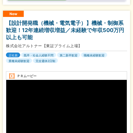
New
【設計開発職（機械・電気電子）】機械・制御系
歓迎！12年連続増収増益／未経験で年収500万円
以上も可能
株式会社アルトナー【東証プライム上場】
正社員
既卒・社会人経験不問
第二新卒歓迎
職種未経験歓迎
業種未経験歓迎
完全週休2日制
ＰＲムービー