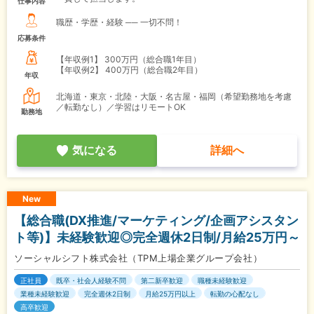
仕事内容
職歴・学歴・経験 ── 一切不問！
応募条件
【年収例1】
300万円（総合職1年目）
【年収例2】
400万円（総合職2年目）
年収
北海道・東京・北陸・大阪・名古屋・福岡（希望勤務地を考慮
／転勤なし）／学習はリモートOK
勤務地
気になる
詳細へ
New
【総合職(DX推進/マーケティング/企画アシスタン
ト等)】未経験歓迎◎完全週休2日制/月給25万円～
ソーシャルシフト株式会社（TPM上場企業グループ会社）
正社員
既卒・社会人経験不問
第二新卒歓迎
職種未経験歓迎
業種未経験歓迎
完全週休2日制
月給25万円以上
転勤の心配なし
高卒歓迎