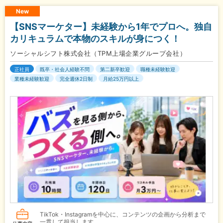
New
【SNSマーケター】未経験から1年でプロへ。独自
カリキュラムで本物のスキルが身につく！
ソーシャルシフト株式会社（TPM上場企業グループ会社）
正社員
既卒・社会人経験不問
第二新卒歓迎
職種未経験歓迎
業種未経験歓迎
完全週休2日制
月給25万円以上
TikTok・Instagramを中心に、コンテンツの企画から分析まで
一貫して担当します。