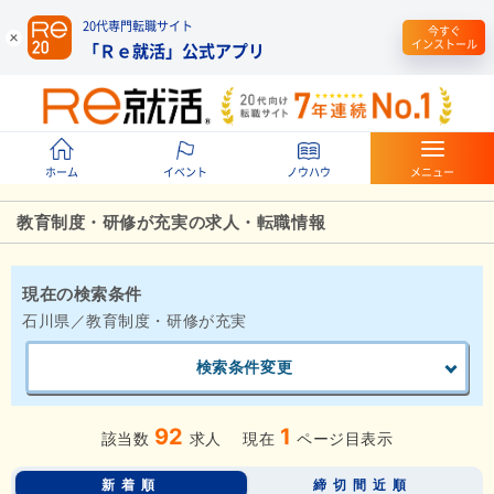
20代専門転職サイト
今すぐ
インストール
「Ｒｅ就活」公式アプリ
ホーム
イベント
ノウハウ
メニュー
教育制度・研修が充実の求人・転職情報
現在の検索条件
石川県／教育制度・研修が充実
検索条件変更
92
1
該当数
求人
現在
ページ目表示
新着順
締切間近順