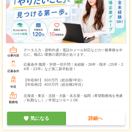
データ入力・資料作成・電話やメール対応などの一般事務を中
心に、幅広い業務の選択肢があります。
仕事内容
応募条件 職歴・学歴一切不問！未経験・26卒・既卒（25卒・2
4卒・23卒）など第二新卒歓迎！
応募条件
【年収例1】
300万円（総合職1年目）
【年収例2】
400万円（総合職2年目）
年収
北海道・東京・北陸・大阪・名古屋・福岡（希望勤務地を考慮
／転勤なし）／学習はリモートOK
勤務地
気になる
詳細へ