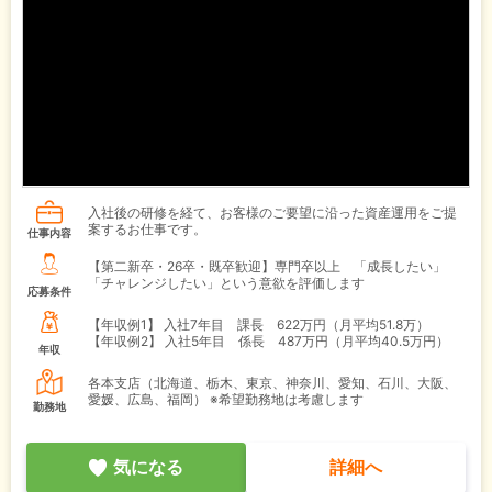
入社後の研修を経て、お客様のご要望に沿った資産運用をご提
案するお仕事です。
仕事内容
【第二新卒・26卒・既卒歓迎】専門卒以上 「成長したい」
「チャレンジしたい」という意欲を評価します
応募条件
【年収例1】
入社7年目 課長 622万円（月平均51.8万）
【年収例2】
入社5年目 係長 487万円（月平均40.5万円）
年収
各本支店（北海道、栃木、東京、神奈川、愛知、石川、大阪、
愛媛、広島、福岡） ※希望勤務地は考慮します
勤務地
気になる
詳細へ