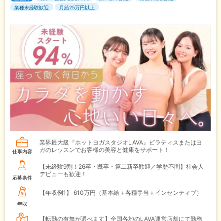
業種未経験歓迎
月給25万円以上
業界最大級『ホットヨガスタジオLAVA』ピラティスまたはヨ
ガのレッスンでお客様の美容と健康をサポート！
仕事内容
【未経験9割！26卒・既卒・第二新卒歓迎／学歴不問】社会人
デビューも歓迎！
応募条件
【年収例1】
610万円（基本給＋各種手当＋インセンティブ）
年収
【転勤の有無が選べます】全国各地のLAVA運営店舗にて勤務