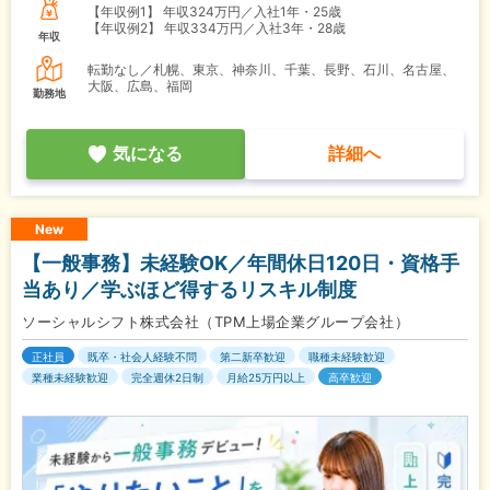
【年収例1】
年収324万円／入社1年・25歳
【年収例2】
年収334万円／入社3年・28歳
年収
転勤なし／札幌、東京、神奈川、千葉、長野、石川、名古屋、
大阪、広島、福岡
勤務地
気になる
詳細へ
New
【一般事務】未経験OK／年間休日120日・資格手
当あり／学ぶほど得するリスキル制度
ソーシャルシフト株式会社（TPM上場企業グループ会社）
正社員
既卒・社会人経験不問
第二新卒歓迎
職種未経験歓迎
業種未経験歓迎
完全週休2日制
月給25万円以上
高卒歓迎