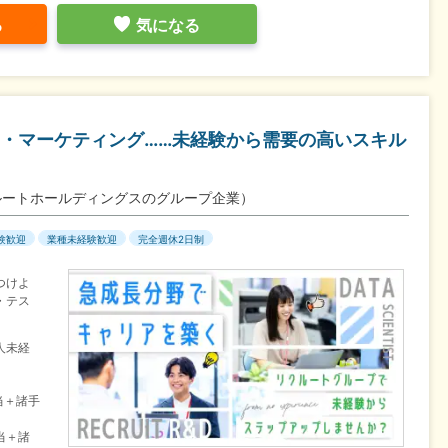
る
気になる
I・マーケティング……未経験から需要の高いスキル
ルートホールディングスのグループ企業）
験歓迎
業種未経験歓迎
完全週休2日制
つけよ
・テス
人未経
当＋諸手
当＋諸