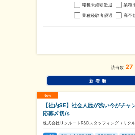
職種未経験歓迎
業種
業種経験者優遇
高卒
年収
27
完全週休2日制
年間休
こだわり
該当数
条件
土日面接OK
書類選
新着順
New
【社内SE】社会人歴が浅い今がチャン
応募〆切/s
株式会社リクルートR&Dスタッフィング（リク