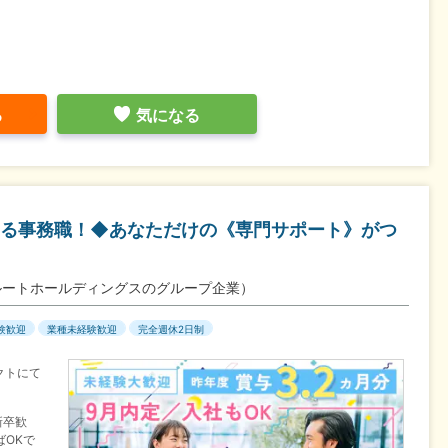
る
気になる
める事務職！◆あなただけの《専門サポート》がつ
ルートホールディングスのグループ企業）
験歓迎
業種未経験歓迎
完全週休2日制
クトにて
新卒歓
OKで