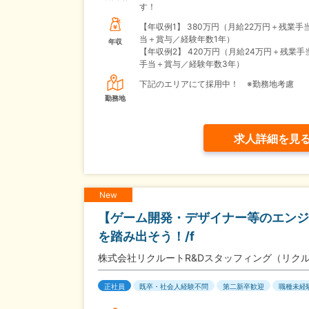
す！
【年収例1】
380万円（月給22万円＋残業手
当＋賞与／経験年数1年）
年収
【年収例2】
420万円（月給24万円＋残業手
手当＋賞与／経験年数3年）
下記のエリアにて採用中！ ※勤務地考慮
勤務地
求人詳細を見
New
【ゲーム開発・デザイナー等のエンジ
を踏み出そう！/f
株式会社リクルートR&Dスタッフィング（リク
正社員
既卒・社会人経験不問
第二新卒歓迎
職種未経