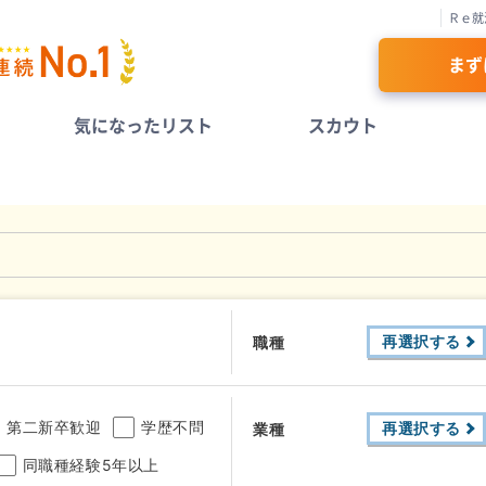
Ｒｅ就
まず
気になったリスト
スカウト
再選択する
職種
第二新卒歓迎
学歴不問
再選択する
業種
同職種経験5年以上