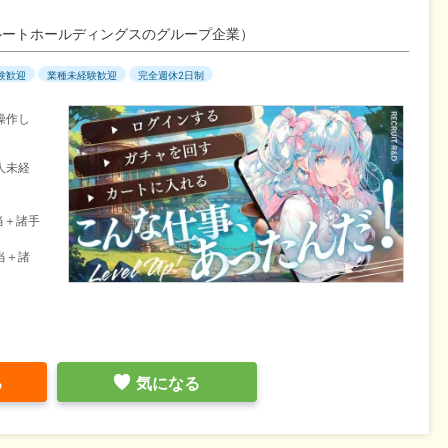
ルートホールディングスのグループ企業）
験歓迎
業種未経験歓迎
完全週休2日制
操作し
人未経
当＋諸手
当＋諸
る
気になる