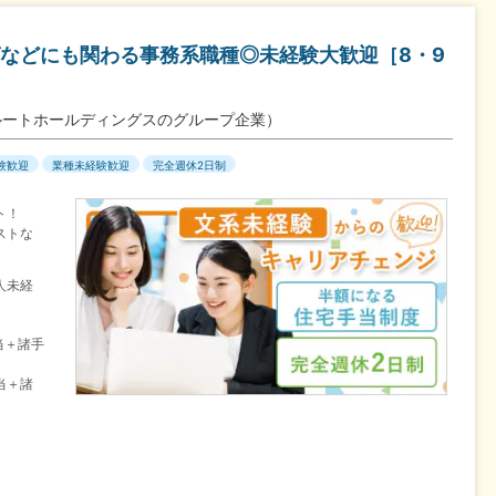
などにも関わる事務系職種◎未経験大歓迎［8・9
ルートホールディングスのグループ企業）
験歓迎
業種未経験歓迎
完全週休2日制
ト！
ストな
人未経
当＋諸手
当＋諸