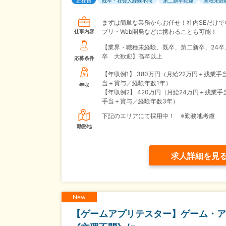
正社員
既卒・社会人経験不問
第二新卒歓迎
業種未経
まずは簡単な業務からお任せ！社内SEだけで
プリ・Web開発などに携わることも可能！
仕事内容
【業界・職種未経験、既卒、第二新卒、24卒
卒 大歓迎】高卒以上
応募条件
【年収例1】
380万円（月給22万円＋残業手
当＋賞与／経験年数1年）
年収
【年収例2】
420万円（月給24万円＋残業手
手当＋賞与／経験年数3年）
下記のエリアにて採用中！ ※勤務地考慮
勤務地
求人詳細を見
New
【ゲームアプリテスター】ゲーム・ア