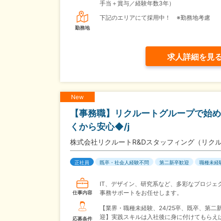
手当＋賞与／経験年数3年）
下記のエリアにて採用中！ ※勤務地考慮
勤務地
求人詳細を見
New
【事務職】リクルートグループで始
くから安心◆/j
株式会社リクルートR&Dスタッフィング（リク
正社員
既卒・社会人経験不問
第二新卒歓迎
職種未経
IT、デザイン、研究系など、多彩なプロジェ
事務サポートをお任せします。
仕事内容
【業界・職種未経験、24/25卒、既卒、第二
迎】実践スキルは入社後に身に付けてもらえば
応募条件