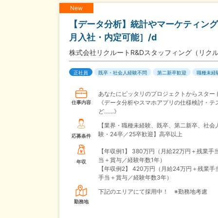
New
【データ分析】統計やマーケティング
月入社・内定可能］/d
株式会社リクルートR&Dスタッフィング（リク
正社員
既卒・社会人経験不問
第二新卒歓迎
職種未経
あなたにピッタリのプロジェクトからスター
《データ分析やスマホアプリの仕様検討・テ
仕事内容
ど……》
【業界・職種未経験、既卒、第二新卒、社会
験・24卒／25卒歓迎】高卒以上
応募条件
【年収例1】
380万円（月給22万円＋残業手
当＋賞与／経験年数1年）
年収
【年収例2】
420万円（月給24万円＋残業手
手当＋賞与／経験年数3年）
下記のエリアにて採用中！ ※勤務地考慮
勤務地