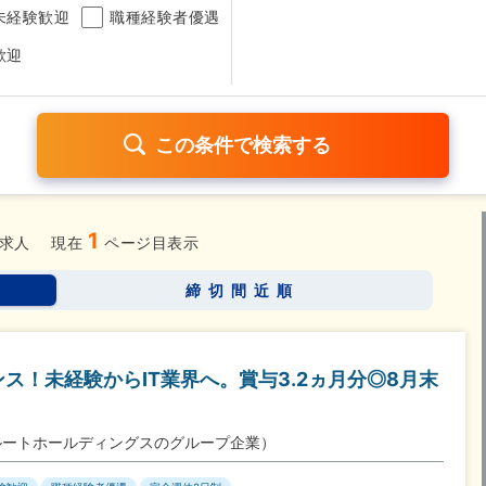
未経験歓迎
職種経験者優遇
歓迎
1
日120日以上
残業少なめ（1日1時間以内）
月給25万円以
求人
現在
ページ目表示
考なし
締切間近順
さらに詳しく検索したい方はこちら➤
ス！未経験からIT業界へ。賞与3.2ヵ月分◎8月末
ルートホールディングスのグループ企業）