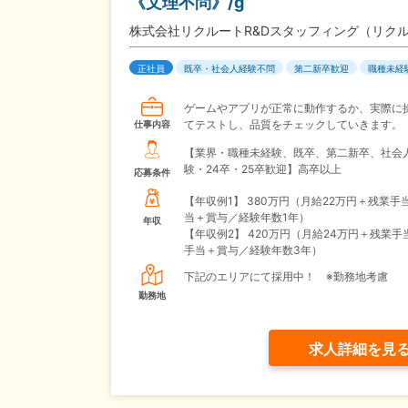
《文理不問》/g
株式会社リクルートR&Dスタッフィング（リク
正社員
既卒・社会人経験不問
第二新卒歓迎
職種未経
ゲームやアプリが正常に動作するか、実際に
てテストし、品質をチェックしていきます。
仕事内容
【業界・職種未経験、既卒、第二新卒、社会
験・24卒・25卒歓迎】高卒以上
応募条件
【年収例1】
380万円（月給22万円＋残業手
当＋賞与／経験年数1年）
年収
【年収例2】
420万円（月給24万円＋残業手
手当＋賞与／経験年数3年）
下記のエリアにて採用中！ ※勤務地考慮
勤務地
求人詳細を見