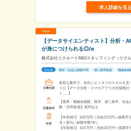
求人詳細を見
New
【データサイエンティスト】分析・A
が身につけられる◎/e
株式会社リクルートR&Dスタッフィング（リク
正社員
既卒・社会人経験不問
第二新卒歓迎
職種未経
多彩な案件で、自分にピッタリのスキルを見
う◎【データ分析・スマホアプリの仕様検討
仕事内容
ト……】
【業界・職種未経験、既卒、第二新卒、社会
験・25卒歓迎】高卒以上
応募条件
【年収例1】
380万円（月給22万円＋残業手
当＋賞与／経験年数1年）
年収
【年収例2】
420万円（月給24万円＋残業手