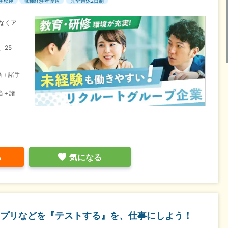
験歓迎
職種経験者優遇
完全週休2日制
なくア
、25
当＋諸手
当＋諸
る
気になる
プリなどを『テストする』を、仕事にしよう！