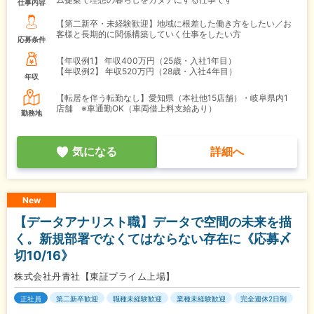
仕事内容
【第二新卒・未経験歓迎】地域に根差した働き方をしたい／お
客様と長期的に関係構築していく仕事をしたい方
応募条件
【年収例1】
年収400万円（25歳・入社1年目）
【年収例2】
年収520万円（28歳・入社4年目）
年収
【転居を伴う転勤なし】愛知県（本社他15店舗）・岐阜県内1
店舗 ※車通勤OK（車両借上料支給あり）
勤務地
気になる
詳細へ
New
【データアナリスト職】データで空間の未来を描
く。新規部署でなくてはならない存在に《応募〆
切10/16》
株式会社丹青社【東証プライム上場】
正社員
第二新卒歓迎
職種未経験歓迎
業種未経験歓迎
完全週休2日制