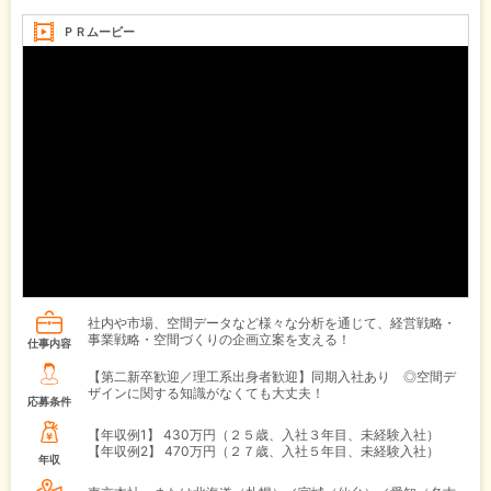
ＰＲムービー
社内や市場、空間データなど様々な分析を通じて、経営戦略・
事業戦略・空間づくりの企画立案を支える！
仕事内容
【第二新卒歓迎／理工系出身者歓迎】同期入社あり ◎空間デ
ザインに関する知識がなくても大丈夫！
応募条件
【年収例1】
430万円（２５歳、入社３年目、未経験入社）
【年収例2】
470万円（２７歳、入社５年目、未経験入社）
年収