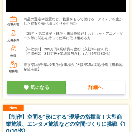
商品の選定や設置など、裁量をもって働ける！アイデアを生か
した提案や売り場づくりを担当◎
仕事内容
【25卒・第二新卒・既卒・未経験歓迎】おもちゃ・アニメ・ゲ
ーム等に関心を持って仕事に取り組める方
応募条件
【年収例1】
289万円※業績賞与含む（入社1年目20代）
【年収例2】
315万円※業績賞与含む（入社1年目30代）
年収
東京/宮城/千葉/埼玉/神奈川/愛知/大阪/広島/福岡/沖縄【勤務地
希望考慮】
勤務地
気になる
詳細へ
New
【制作】空間を“形にする”現場の指揮官！大型商
業施設、エンタメ施設などの空間づくりに挑戦《1
0/16迄》