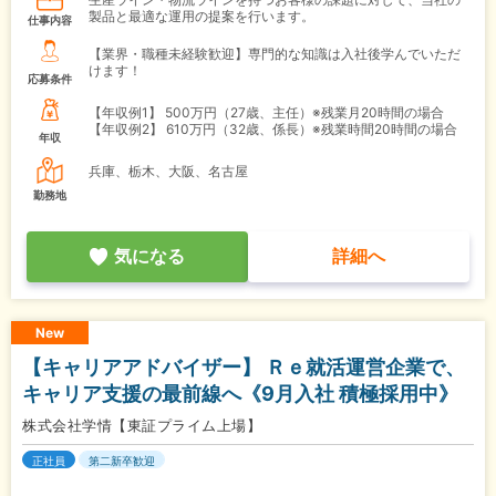
製品と最適な運用の提案を行います。
仕事内容
【業界・職種未経験歓迎】専門的な知識は入社後学んでいただ
けます！
応募条件
【年収例1】
500万円（27歳、主任）※残業月20時間の場合
【年収例2】
610万円（32歳、係長）※残業時間20時間の場合
年収
兵庫、栃木、大阪、名古屋
勤務地
気になる
詳細へ
New
【キャリアアドバイザー】 Ｒｅ就活運営企業で、
キャリア支援の最前線へ《9月入社 積極採用中》
株式会社学情【東証プライム上場】
正社員
第二新卒歓迎