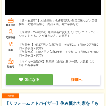
【選べる2部門】地域担当：地域密着型の営業活動など／店舗
担当：売場の品揃え・商品企画、発注業務など
仕事内容
【未経験・27卒歓迎】地域社会に貢献したい方／コミュニケー
ションをとることが好きな方、大歓迎！
応募条件
【年収例1】
612万円／入所7年目 ※扶養2人（月給40万7580
円＋諸手当＋賞与）
年収
【年収例2】
480万円／入所3年目 ※扶養1人（月給28万1680
円＋諸手当＋賞与）
【マイカー通勤OK】兵庫県（全域）及び一部、大阪府（北
部）の各事業所
勤務地
気になる
詳細へ
New
【リフォームアドバイザー】住み慣れた家を「も