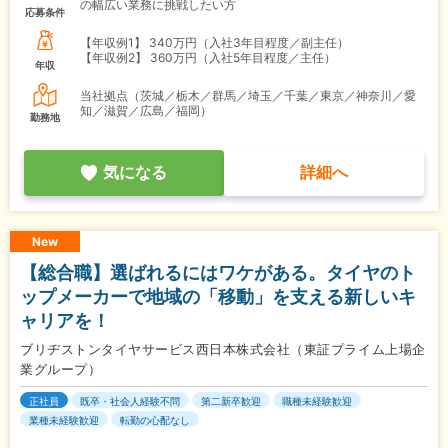
の幅広い業務に挑戦したい方
応募条件
【年収例1】
340万円（入社3年目程度／副主任）
【年収例2】
360万円（入社5年目程度／主任）
年収
当社拠点（茨城／栃木／群馬／埼玉／千葉／東京／神奈川／愛
知／滋賀／広島／福岡）
勤務地
気になる
詳細へ
New
【総合職】選ばれるにはワケがある。タイヤのト
ップメーカーで地域の「移動」を支える新しいキ
ャリアを！
ブリヂストンタイヤサービス西日本株式会社（東証プライム上場企
業グループ）
正社員
既卒・社会人経験不問
第二新卒歓迎
職種未経験歓迎
業種未経験歓迎
転勤の心配なし