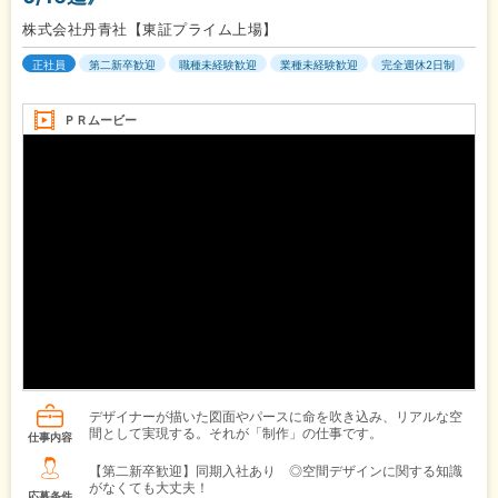
株式会社丹青社【東証プライム上場】
正社員
第二新卒歓迎
職種未経験歓迎
業種未経験歓迎
完全週休2日制
ＰＲムービー
デザイナーが描いた図面やパースに命を吹き込み、リアルな空
間として実現する。それが「制作」の仕事です。
仕事内容
【第二新卒歓迎】同期入社あり ◎空間デザインに関する知識
がなくても大丈夫！
応募条件