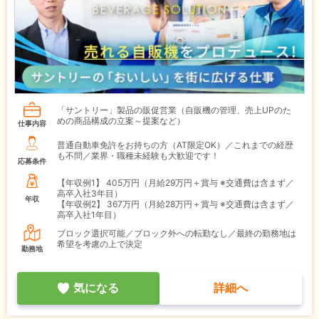
「サントリー」製品の販促営業（自販機の管理、売上UPのた
めの商品構成の立案～提案など）
仕事内容
普通自動車免許をお持ちの方（AT限定OK）／これまでの経歴
も不問／業界・職種未経験も大歓迎です！
応募条件
【年収例1】
405万円（月給29万円＋賞与 ※交通費は含まず／
高卒入社3年目）
年収
【年収例2】
367万円（月給28万円＋賞与 ※交通費は含まず／
高卒入社1年目）
ブロック選択可能／ブロック外への転勤なし／最終の勤務地は
希望を考慮の上で決定
勤務地
気になる
詳細へ