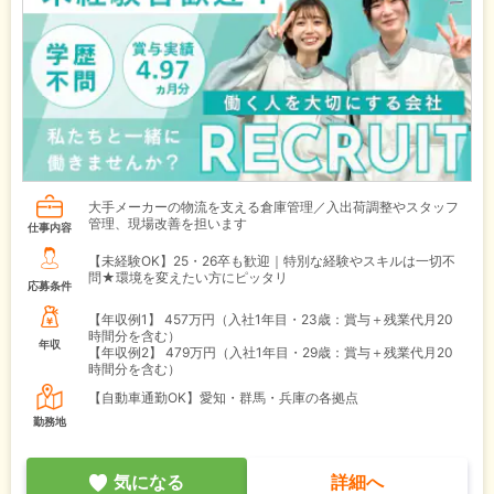
大手メーカーの物流を支える倉庫管理／入出荷調整やスタッフ
管理、現場改善を担います
仕事内容
【未経験OK】25・26卒も歓迎｜特別な経験やスキルは一切不
問★環境を変えたい方にピッタリ
応募条件
【年収例1】
457万円（入社1年目・23歳：賞与＋残業代月20
時間分を含む）
年収
【年収例2】
479万円（入社1年目・29歳：賞与＋残業代月20
時間分を含む）
【自動車通勤OK】愛知・群馬・兵庫の各拠点
勤務地
気になる
詳細へ