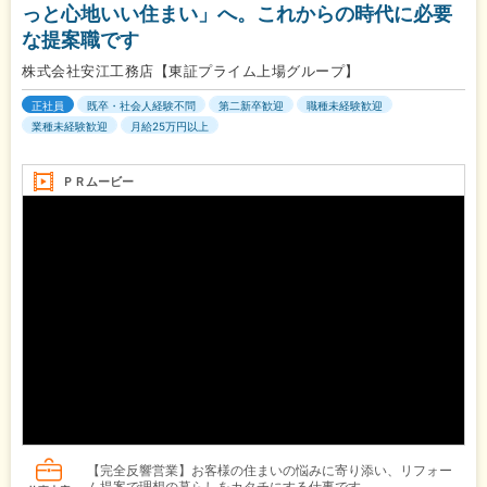
っと心地いい住まい」へ。これからの時代に必要
な提案職です
株式会社安江工務店【東証プライム上場グループ】
正社員
既卒・社会人経験不問
第二新卒歓迎
職種未経験歓迎
業種未経験歓迎
月給25万円以上
ＰＲムービー
【完全反響営業】お客様の住まいの悩みに寄り添い、リフォー
ム提案で理想の暮らしをカタチにする仕事です