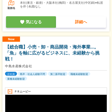
本社(東京・銀座)・大阪本社(梅田)・名古屋支社(中区錦)※転居
を伴う転勤なし
勤務地
気になる
詳細へ
New
【総合職】小売・卸・商品開発・海外事業…。
「魚」を軸に広がるビジネスに、未経験から挑
戦！
中島水産株式会社
正社員
既卒・社会人経験不問
第二新卒歓迎
職種未経験歓迎
業種未経験歓迎
ＰＲムービー