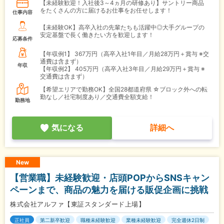
【未経験歓迎！入社後3～4ヵ月の研修あり】サントリー商品
をたくさんの方に届けるお仕事をお任せします！
仕事内容
【未経験OK】高卒入社の先輩たちも活躍中◎大手グループの
安定基盤で長く働きたい方を歓迎します！
応募条件
【年収例1】
367万円（高卒入社1年目／月給28万円＋賞与 ※交
通費は含まず）
年収
【年収例2】
405万円（高卒入社3年目／月給29万円＋賞与 ※
交通費は含まず）
【希望エリアで勤務OK】全国28都道府県 ☆ブロック外への転
勤なし／社宅制度あり／交通費全額支給！
勤務地
気になる
詳細へ
New
【営業職】未経験歓迎・店頭POPからSNSキャン
ペーンまで、商品の魅力を届ける販促企画に挑戦
株式会社アルファ【東証スタンダード上場】
正社員
第二新卒歓迎
職種未経験歓迎
業種未経験歓迎
完全週休2日制