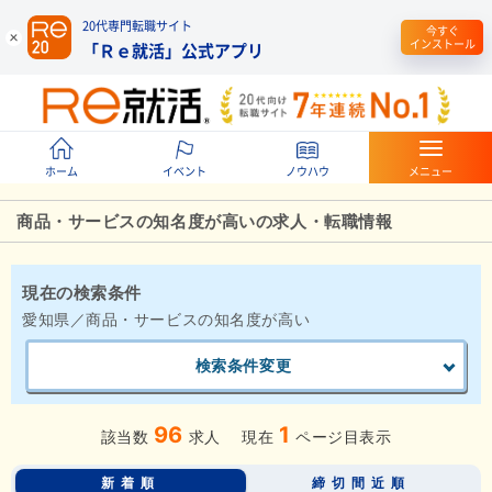
20代専門転職サイト
今すぐ
インストール
「Ｒｅ就活」公式アプリ
ホーム
イベント
ノウハウ
メニュー
商品・サービスの知名度が高いの求人・転職情報
現在の検索条件
愛知県／商品・サービスの知名度が高い
検索条件変更
96
1
該当数
求人
現在
ページ目表示
新着順
締切間近順