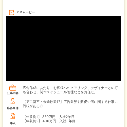
ＰＲムービー
広告作成にあたり、お客様へのヒアリング、デザイナーとの打
ち合わせ、制作スケジュール管理などをお任せ。
仕事内容
【第二新卒・未経験歓迎】広告業界や販促企画に関する仕事に
興味がある方
応募条件
【年収例1】
350万円 入社2年目
【年収例2】
430万円 入社3年目
年収