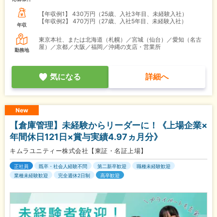
【年収例1】
430万円（25歳、入社3年目、未経験入社）
【年収例2】
470万円（27歳、入社5年目、未経験入社）
年収
東京本社、または北海道（札幌）／宮城（仙台）／愛知（名古
屋）／京都／大阪／福岡／沖縄の支店・営業所
勤務地
気になる
詳細へ
New
【倉庫管理】未経験からリーダーに！《上場企業×
年間休日121日×賞与実績4.97ヵ月分》
キムラユニティー株式会社【東証・名証上場】
正社員
既卒・社会人経験不問
第二新卒歓迎
職種未経験歓迎
業種未経験歓迎
完全週休2日制
高卒歓迎