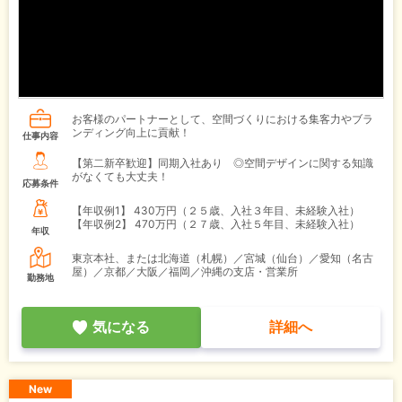
お客様のパートナーとして、空間づくりにおける集客力やブラ
ンディング向上に貢献！
仕事内容
【第二新卒歓迎】同期入社あり ◎空間デザインに関する知識
がなくても大丈夫！
応募条件
【年収例1】
430万円（２５歳、入社３年目、未経験入社）
【年収例2】
470万円（２７歳、入社５年目、未経験入社）
年収
東京本社、または北海道（札幌）／宮城（仙台）／愛知（名古
屋）／京都／大阪／福岡／沖縄の支店・営業所
勤務地
気になる
詳細へ
New