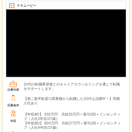
ＰＲムービー
20代の転職希望者とのキャリアカウンセリングを通じて転職
をサポートします。
仕事内容
【第二新卒歓迎◎異業種から転職した20代も活躍中！】同期
入社あり
応募条件
【年収例1】
350万円 月給25万円＋賞与2回＋インセンティ
ブ（入社2年目/27歳）
年収
【年収例2】
600万円 月給27万円＋賞与2回＋インセンティ
ブ（入社4年目/27歳）