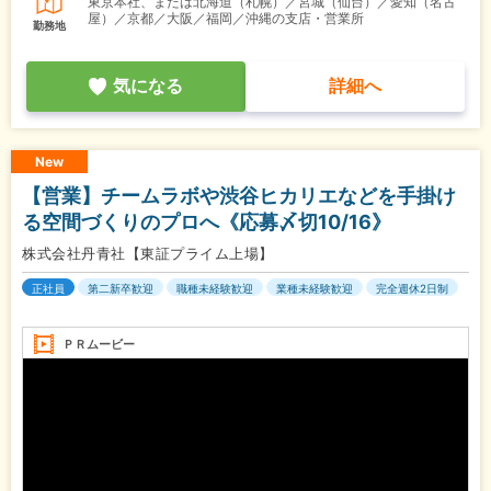
東京本社、または北海道（札幌）／宮城（仙台）／愛知（名古
屋）／京都／大阪／福岡／沖縄の支店・営業所
勤務地
気になる
詳細へ
New
【営業】チームラボや渋谷ヒカリエなどを手掛け
る空間づくりのプロへ《応募〆切10/16》
株式会社丹青社【東証プライム上場】
正社員
第二新卒歓迎
職種未経験歓迎
業種未経験歓迎
完全週休2日制
ＰＲムービー