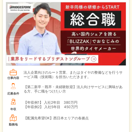
法人企業向けのルート営業、またはタイヤの整備などを行うサ
ービス職（技術職）を担当いただきます。
仕事内容
【第二新卒・既卒・未経験歓迎】法人向けサービスに興味があ
る方、手に職をつけたい方
応募条件
【年収例1】
入社2年目 380万円
【年収例2】
入社5年目 450万円
年収
【配属先希望OK】西日本エリアの各拠点
勤務地