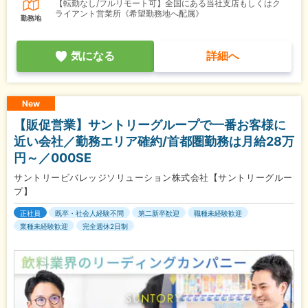
【転勤なし/フルリモート可】全国にある当社支店もしくはク
ライアント営業所《希望勤務地へ配属》
勤務地
気になる
詳細へ
New
【販促営業】サントリーグループで一番お客様に
近い会社／勤務エリア確約/首都圏勤務は月給28万
円～／000SE
サントリービバレッジソリューション株式会社【サントリーグルー
プ】
正社員
既卒・社会人経験不問
第二新卒歓迎
職種未経験歓迎
業種未経験歓迎
完全週休2日制