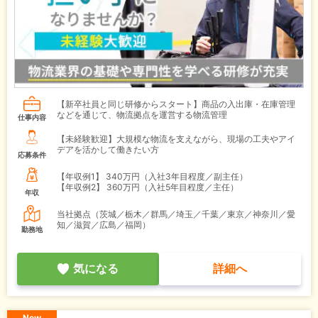
【新卒社員と同じ研修からスタート】商品の入出庫・在庫管理
などを通じて、物流拠点を運営する物流管理
仕事内容
【未経験歓迎】大規模な物流を支えながら、現場の工夫やアイ
デアを活かして働きたい方
応募条件
【年収例1】
340万円（入社3年目程度／副主任）
【年収例2】
360万円（入社5年目程度／主任）
年収
当社拠点（茨城／栃木／群馬／埼玉／千葉／東京／神奈川／愛
知／滋賀／広島／福岡）
勤務地
気になる
詳細へ
New