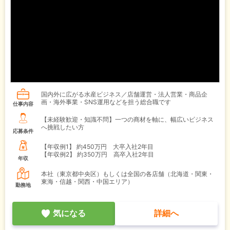
国内外に広がる水産ビジネス／店舗運営・法人営業・商品企
画・海外事業・SNS運用などを担う総合職です
仕事内容
【未経験歓迎・知識不問】一つの商材を軸に、幅広いビジネス
へ挑戦したい方
応募条件
【年収例1】
約450万円 大卒入社2年目
【年収例2】
約350万円 高卒入社2年目
年収
本社（東京都中央区）もしくは全国の各店舗（北海道・関東・
東海・信越・関西・中国エリア）
勤務地
気になる
詳細へ