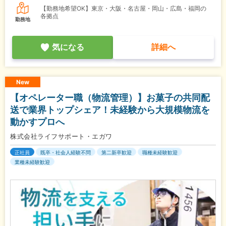
【勤務地希望OK】東京・大阪・名古屋・岡山・広島・福岡の
各拠点
勤務地
気になる
詳細へ
New
【オペレーター職（物流管理）】お菓子の共同配
送で業界トップシェア！未経験から大規模物流を
動かすプロへ
株式会社ライフサポート・エガワ
正社員
既卒・社会人経験不問
第二新卒歓迎
職種未経験歓迎
業種未経験歓迎