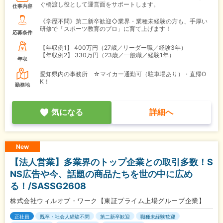
ぐ橋渡し役として運営面をサポートします。
仕事内容
《学歴不問》第二新卒歓迎◇業界・業種未経験の方も、手厚い
研修で「スポーツ教育のプロ」に育て上げます！
応募条件
【年収例1】
400万円（27歳／リーダー職／経験3年）
【年収例2】
330万円（23歳／一般職／経験1年）
年収
愛知県内の事務所 ☆マイカー通勤可（駐車場あり）・直帰O
K！
勤務地
気になる
詳細へ
New
【法人営業】多業界のトップ企業との取引多数！S
NS広告や今、話題の商品たちを世の中に広め
る！/SASSG2608
株式会社ウィルオブ・ワーク【東証プライム上場グループ企業】
正社員
既卒・社会人経験不問
第二新卒歓迎
職種未経験歓迎