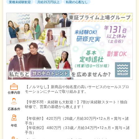
業種未経験歓迎
月給25万円以上
転勤の心配なし
【ノルマなし】新商品や知名度の高いサービスのセールスプロ
モーションにチームで取り組みます。
仕事内容
【学歴不問・未経験も大歓迎！】7割が未経験スタート！独自
研修で、営業の基礎から教えます！
応募条件
【年収例1】
420万円（26歳／月給30万円×12ヵ月＋賞与＋諸
手当）
年収
【年収例2】
480万円（33歳／月給34万円×12ヵ月＋賞与＋諸
手当）