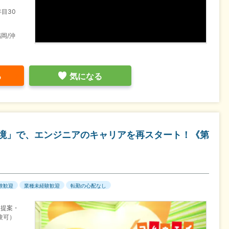
目30
福岡/沖
る
気になる
環境」で、エンジニアのキャリアを再スタート！《第
験歓迎
業種未経験歓迎
転勤の心配なし
。提案・
験可）