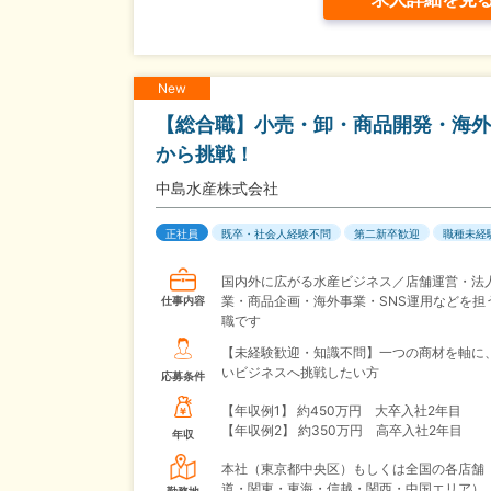
New
【総合職】小売・卸・商品開発・海外
から挑戦！
中島水産株式会社
正社員
既卒・社会人経験不問
第二新卒歓迎
職種未経
国内外に広がる水産ビジネス／店舗運営・法
業・商品企画・海外事業・SNS運用などを担
仕事内容
職です
【未経験歓迎・知識不問】一つの商材を軸に
いビジネスへ挑戦したい方
応募条件
【年収例1】
約450万円 大卒入社2年目
【年収例2】
約350万円 高卒入社2年目
年収
本社（東京都中央区）もしくは全国の各店舗
道・関東・東海・信越・関西・中国エリア）