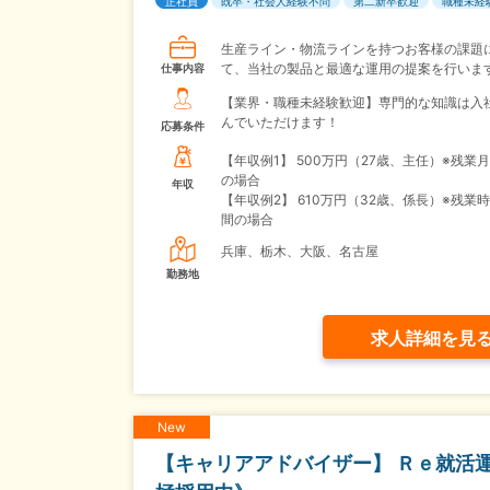
正社員
既卒・社会人経験不問
第二新卒歓迎
職種未経
生産ライン・物流ラインを持つお客様の課題
て、当社の製品と最適な運用の提案を行いま
仕事内容
【業界・職種未経験歓迎】専門的な知識は入
んでいただけます！
応募条件
【年収例1】
500万円（27歳、主任）※残業月
の場合
年収
【年収例2】
610万円（32歳、係長）※残業時
間の場合
兵庫、栃木、大阪、名古屋
勤務地
求人詳細を見
New
【キャリアアドバイザー】 Ｒｅ就活