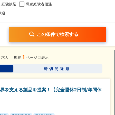
未経験歓迎
職種経験者優遇
歓迎
4
1
日120日以上
残業少なめ（1日1時間以内）
月給25万円以
求人
現在
ページ目表示
考なし
締切間近順
さらに詳しく検索したい方はこちら➤
界を支える製品を提案！【完全週休2日制/年間休