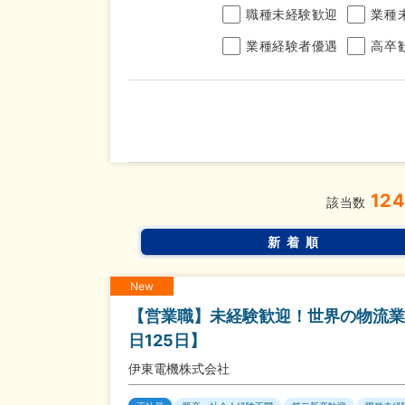
職種未経験歓迎
業種
業種経験者優遇
高卒
年収
12
完全週休2日制
年間休
こだわり
該当数
条件
土日面接OK
書類選
新着順
New
【営業職】未経験歓迎！世界の物流業
日125日】
伊東電機株式会社