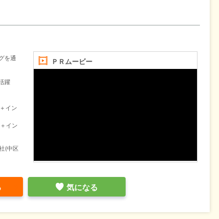
グを通
ＰＲムービー
活躍
回＋イン
回＋イン
社(中区
る
気になる