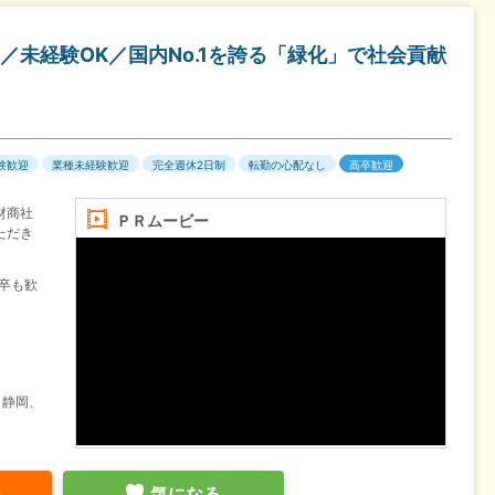
未経験OK／国内No.1を誇る「緑化」で社会貢献
験歓迎
業種未経験歓迎
完全週休2日制
転勤の心配なし
高卒歓迎
材商社
ＰＲムービー
ただき
6卒も歓
、静岡、
る
気になる