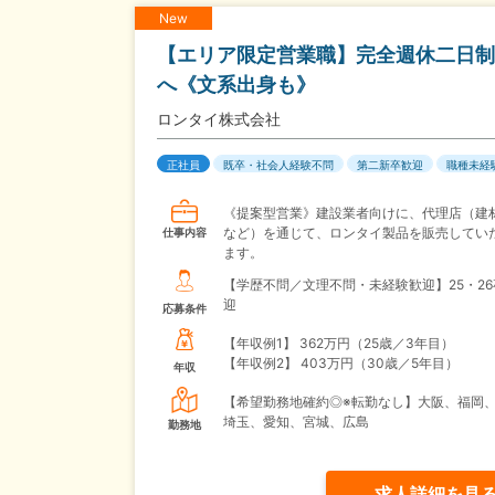
New
【エリア限定営業職】完全週休二日制／
へ《文系出身も》
ロンタイ株式会社
正社員
既卒・社会人経験不問
第二新卒歓迎
職種未経
《提案型営業》建設業者向けに、代理店（建
など）を通じて、ロンタイ製品を販売してい
仕事内容
ます。
【学歴不問／文理不問・未経験歓迎】25・2
迎
応募条件
【年収例1】
362万円（25歳／3年目）
【年収例2】
403万円（30歳／5年目）
年収
【希望勤務地確約◎※転勤なし】大阪、福岡
埼玉、愛知、宮城、広島
勤務地
求人詳細を見