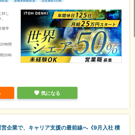
験歓迎
業種未経験歓迎
完全週休2日制
に対し
す。
社後学
20時間
間20時
る
気になる
運営企業で、キャリア支援の最前線へ《9月入社 積