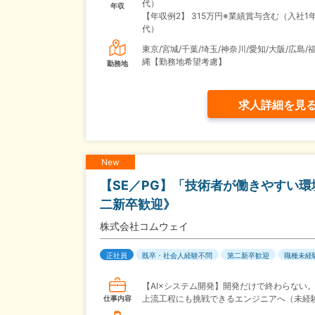
代）
年収
【年収例2】
315万円※業績賞与含む（入社1年
代）
東京/宮城/千葉/埼玉/神奈川/愛知/大阪/広島/
縄【勤務地希望考慮】
勤務地
求人詳細を見
New
【SE／PG】「技術者が働きやすい
二新卒歓迎》
株式会社コムウェイ
正社員
既卒・社会人経験不問
第二新卒歓迎
職種未経
【AI×システム開発】開発だけで終わらない
上流工程にも挑戦できるエンジニアへ（未経
仕事内容