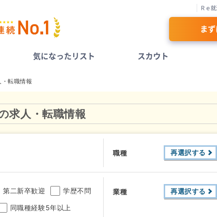
Ｒｅ就
まず
気になったリスト
スカウト
人・転職情報
の求人・転職情報
再選択する
職種
第二新卒歓迎
学歴不問
再選択する
業種
同職種経験5年以上