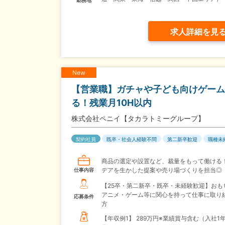
勤務地
求人詳細を見
New
【営業職】ガチャや子ども向けゲーム
る！残業月10H以内
株式会社ペニイ【タカラトミーグループ】
契約社員
既卒・社会人経験不問
第二新卒歓迎
職種未
商品の選定や設置など、裁量をもって働ける
デアを生かした提案や売り場づくりを担当◎
仕事内容
【25卒・第二新卒・既卒・未経験歓迎】おも
アニメ・ゲーム等に関心を持って仕事に取り
応募条件
方
【年収例1】
289万円※業績賞与含む（入社1年