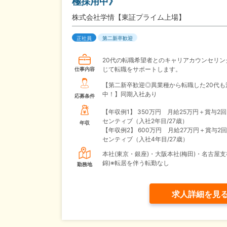
極採用中》
株式会社学情【東証プライム上場】
正社員
第二新卒歓迎
20代の転職希望者とのキャリアカウンセリン
じて転職をサポートします。
仕事内容
【第二新卒歓迎◎異業種から転職した20代も
中！】同期入社あり
応募条件
【年収例1】
350万円 月給25万円＋賞与2
センティブ（入社2年目/27歳）
年収
【年収例2】
600万円 月給27万円＋賞与2
センティブ（入社4年目/27歳）
本社(東京・銀座)・大阪本社(梅田)・名古屋支
錦)※転居を伴う転勤なし
勤務地
求人詳細を見