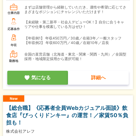
まずは店舗管理から経験していただき、適性や希望に応じてさ
まざまなポジションにチャレンジいただけます！
仕事内容
【未経験・第二新卒・社会人デビューOK！】自分に合うキャ
リアや仕事を模索している方はぜひ！
応募条件
【年収例1】
年収450万円／30歳／在籍3年／一般スタッフ
【年収例2】
年収600万円／40歳／在籍10年／店長
年収
全国の直営店舗（北海道・東北・関東・関西・九州）／全国型
採用・地域限定採用から選択可能！
勤務地
気になる
詳細へ
New
【総合職】《応募者全員Webカジュアル面談》飲
食店『びっくりドンキー』の運営！／家賃50％負
担も！
株式会社アレフ