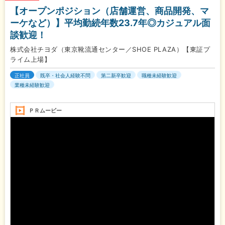
【オープンポジション（店舗運営、商品開発、マ
ーケなど）】平均勤続年数23.7年◎カジュアル面
談歓迎！
株式会社チヨダ（東京靴流通センター／SHOE PLAZA）【東証プ
ライム上場】
正社員
既卒・社会人経験不問
第二新卒歓迎
職種未経験歓迎
業種未経験歓迎
ＰＲムービー