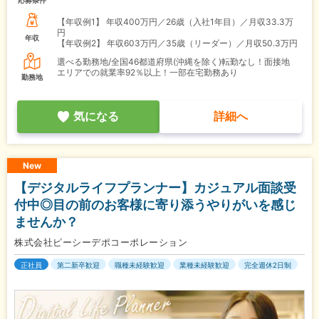
【年収例1】
年収400万円／26歳（入社1年目）／月収33.3万
円
年収
【年収例2】
年収603万円／35歳（リーダー）／月収50.3万円
選べる勤務地/全国46都道府県(沖縄を除く)転勤なし！面接地
エリアでの就業率92％以上！一部在宅勤務あり
勤務地
気になる
詳細へ
New
【デジタルライフプランナー】カジュアル面談受
付中◎目の前のお客様に寄り添うやりがいを感じ
ませんか？
株式会社ピーシーデポコーポレーション
正社員
第二新卒歓迎
職種未経験歓迎
業種未経験歓迎
完全週休2日制