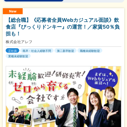
New
【総合職】《応募者全員Webカジュアル面談》飲
食店『びっくりドンキー』の運営！／家賃50％負
担も！
株式会社アレフ
正社員
既卒・社会人経験不問
第二新卒歓迎
職種未経験歓迎
業種未経験歓迎