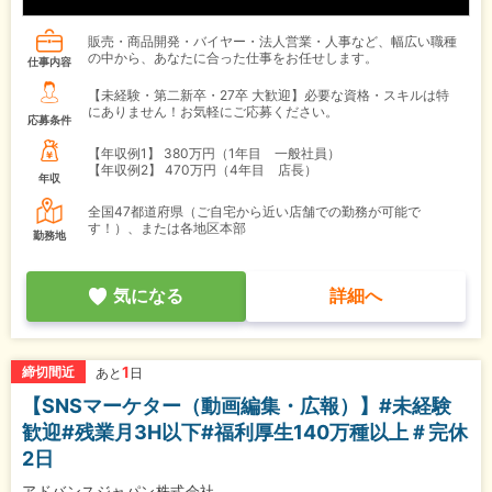
販売・商品開発・バイヤー・法人営業・人事など、幅広い職種
の中から、あなたに合った仕事をお任せします。
仕事内容
【未経験・第二新卒・27卒 大歓迎】必要な資格・スキルは特
にありません！お気軽にご応募ください。
応募条件
【年収例1】
380万円（1年目 一般社員）
【年収例2】
470万円（4年目 店長）
年収
全国47都道府県（ご自宅から近い店舗での勤務が可能で
す！）、または各地区本部
勤務地
気になる
詳細へ
1
締切間近
あと
日
【SNSマーケター（動画編集・広報）】#未経験
歓迎#残業月3H以下#福利厚生140万種以上＃完休
2日
アドバンスジャパン株式会社