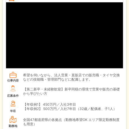
希望を伺いながら、法人営業・直販店での販売職・タイヤ交換
などの技能職・管理部門などに配属します。
仕事内容
【第二新卒・未経験歓迎】新卒同様の環境で営業や販売の基礎
から学びたい方
応募条件
【年収例1】
450万円／入社3年目
【年収例2】
500万円／入社7年目（32歳／配偶者、子1人）
年収
全国47都道府県の各拠点（勤務地希望OK エリア限定勤務制度
も用意）
勤務地