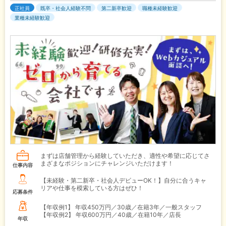
正社員
既卒・社会人経験不問
第二新卒歓迎
職種未経験歓迎
業種未経験歓迎
まずは店舗管理から経験していただき、適性や希望に応じてさ
まざまなポジションにチャレンジいただけます！
仕事内容
【未経験・第二新卒・社会人デビューOK！】自分に合うキャ
リアや仕事を模索している方はぜひ！
応募条件
【年収例1】
年収450万円／30歳／在籍3年／一般スタッフ
【年収例2】
年収600万円／40歳／在籍10年／店長
年収