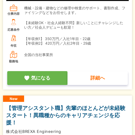
機械・設備・建物などの修理や検査のサポート、書類作成、フ
ァイリングなどをお任せします。
仕事内容
【未経験OK・社会人経験不問】新しいことにチャレンジした
い方／社会人デビューも歓迎！
応募条件
【年収例1】
350万円／入社1年目・22歳
【年収例2】
420万円／入社2年目・29歳
年収
全国の当社事業所
勤務地
気になる
詳細へ
New
【管理アシスタント職】先輩のほとんどが未経験
スタート！異職種からのキャリアチェンジを応
援！
株式会社BREXA Engineering