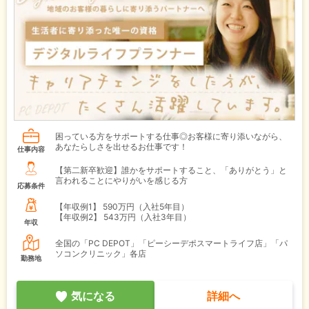
困っている方をサポートする仕事◎お客様に寄り添いながら、
あなたらしさを出せるお仕事です！
仕事内容
【第二新卒歓迎】誰かをサポートすること、「ありがとう」と
言われることにやりがいを感じる方
応募条件
【年収例1】
590万円（入社5年目）
【年収例2】
543万円（入社3年目）
年収
全国の「PC DEPOT」「ピーシーデポスマートライフ店」「パ
ソコンクリニック」各店
勤務地
気になる
詳細へ