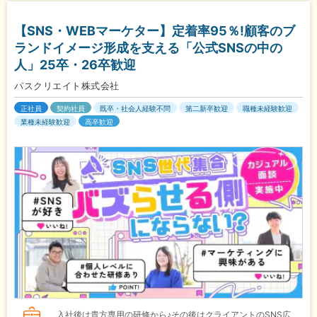
【SNS・WEBマーケター】定着率95％!顧客のブ
ランドイメージ形成を支える「公式SNSの中の
人」25卒・26卒歓迎
パスクリエイト株式会社
正社員
契約社員
既卒・社会人経験不問
第二新卒歓迎
職種未経験歓迎
業種未経験歓迎
高卒歓迎
入社後は貴方専用の研修から♪その後はクライアントのSNS広