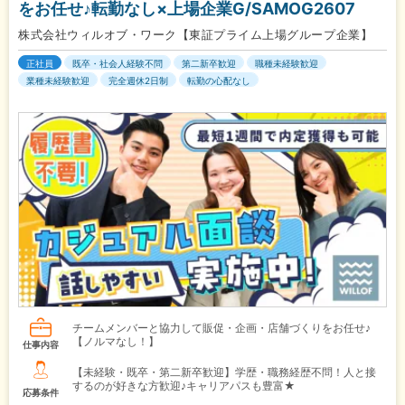
をお任せ♪転勤なし×上場企業G/SAMOG2607
株式会社ウィルオブ・ワーク【東証プライム上場グループ企業】
正社員
既卒・社会人経験不問
第二新卒歓迎
職種未経験歓迎
業種未経験歓迎
完全週休2日制
転勤の心配なし
チームメンバーと協力して販促・企画・店舗づくりをお任せ♪
【ノルマなし！】
仕事内容
【未経験・既卒・第二新卒歓迎】学歴・職務経歴不問！人と接
するのが好きな方歓迎♪キャリアパスも豊富★
応募条件