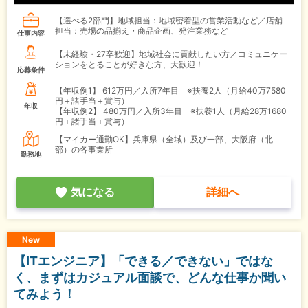
【選べる2部門】地域担当：地域密着型の営業活動など／店舗
担当：売場の品揃え・商品企画、発注業務など
仕事内容
【未経験・27卒歓迎】地域社会に貢献したい方／コミュニケー
ションをとることが好きな方、大歓迎！
応募条件
【年収例1】
612万円／入所7年目 ※扶養2人（月給40万7580
円＋諸手当＋賞与）
年収
【年収例2】
480万円／入所3年目 ※扶養1人（月給28万1680
円＋諸手当＋賞与）
【マイカー通勤OK】兵庫県（全域）及び一部、大阪府（北
部）の各事業所
勤務地
気になる
詳細へ
New
【ITエンジニア】「できる／できない」ではな
く、まずはカジュアル面談で、どんな仕事か聞い
てみよう！