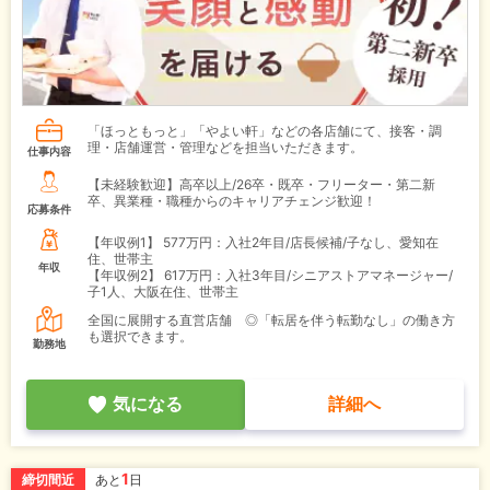
「ほっともっと」「やよい軒」などの各店舗にて、接客・調
理・店舗運営・管理などを担当いただきます。
仕事内容
【未経験歓迎】高卒以上/26卒・既卒・フリーター・第二新
卒、異業種・職種からのキャリアチェンジ歓迎！
応募条件
【年収例1】
577万円：入社2年目/店長候補/子なし、愛知在
住、世帯主
年収
【年収例2】
617万円：入社3年目/シニアストアマネージャー/
子1人、大阪在住、世帯主
全国に展開する直営店舗 ◎「転居を伴う転勤なし」の働き方
も選択できます。
勤務地
気になる
詳細へ
1
締切間近
あと
日