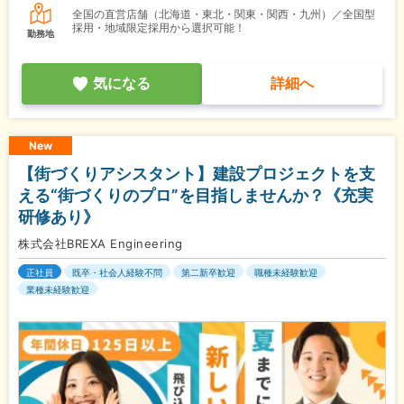
全国の直営店舗（北海道・東北・関東・関西・九州）／全国型
採用・地域限定採用から選択可能！
勤務地
気になる
詳細へ
New
【街づくりアシスタント】建設プロジェクトを支
える“街づくりのプロ”を目指しませんか？《充実
研修あり》
株式会社BREXA Engineering
正社員
既卒・社会人経験不問
第二新卒歓迎
職種未経験歓迎
業種未経験歓迎