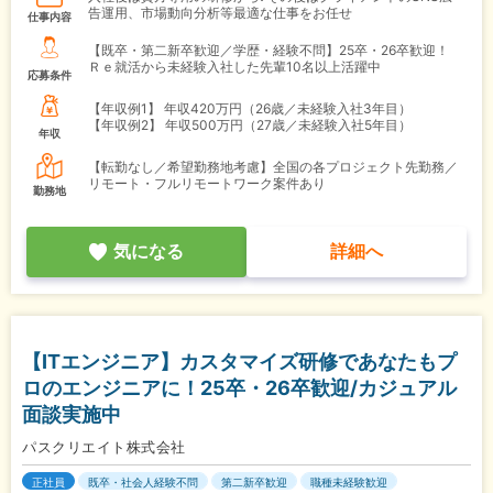
告運用、市場動向分析等最適な仕事をお任せ
仕事内容
【既卒・第二新卒歓迎／学歴・経験不問】25卒・26卒歓迎！
Ｒｅ就活から未経験入社した先輩10名以上活躍中
応募条件
【年収例1】
年収420万円（26歳／未経験入社3年目）
【年収例2】
年収500万円（27歳／未経験入社5年目）
年収
【転勤なし／希望勤務地考慮】全国の各プロジェクト先勤務／
リモート・フルリモートワーク案件あり
勤務地
気になる
詳細へ
【ITエンジニア】カスタマイズ研修であなたもプ
ロのエンジニアに！25卒・26卒歓迎/カジュアル
面談実施中
パスクリエイト株式会社
正社員
既卒・社会人経験不問
第二新卒歓迎
職種未経験歓迎