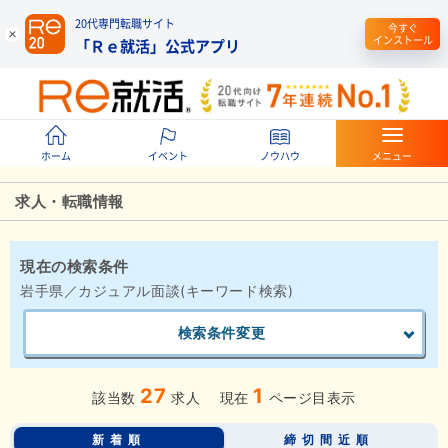
20代専門転職サイト
今すぐ
インストール
「Ｒｅ就活」公式アプリ
ホーム
イベント
ノウハウ
メニュー
求人・転職情報
現在の検索条件
岩手県／カジュアル面談(キーワード検索)
検索条件変更
27
1
該当数
求人
現在
ページ目表示
新着順
締切間近順