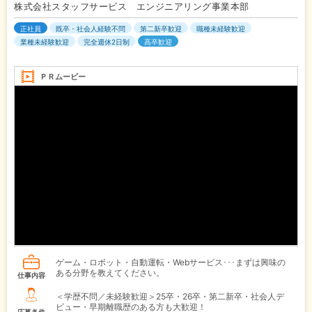
株式会社スタッフサービス エンジニアリング事業本部
正社員
既卒・社会人経験不問
第二新卒歓迎
職種未経験歓迎
業種未経験歓迎
完全週休2日制
高卒歓迎
ＰＲムービー
ゲーム・ロボット・自動運転・Webサービス･･･まずは興味の
ある分野を教えてください。
仕事内容
＜学歴不問／未経験歓迎＞25卒・26卒・第二新卒・社会人デ
ビュー・早期離職歴のある方も大歓迎！
応募条件