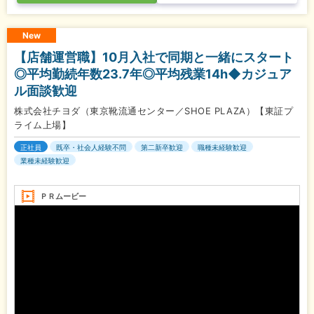
New
【店舗運営職】10月入社で同期と一緒にスタート
◎平均勤続年数23.7年◎平均残業14h◆カジュア
ル面談歓迎
株式会社チヨダ（東京靴流通センター／SHOE PLAZA）【東証プ
ライム上場】
正社員
既卒・社会人経験不問
第二新卒歓迎
職種未経験歓迎
業種未経験歓迎
ＰＲムービー