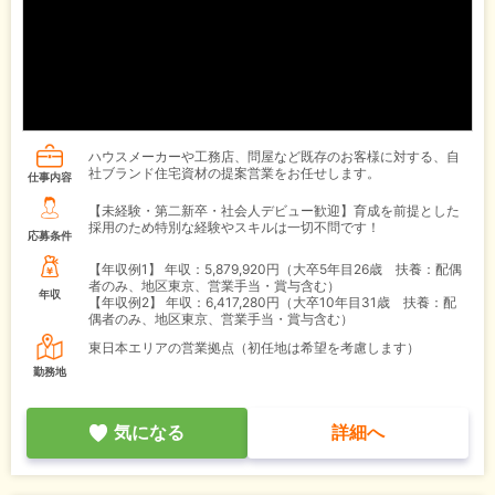
ハウスメーカーや工務店、問屋など既存のお客様に対する、自
社ブランド住宅資材の提案営業をお任せします。
仕事内容
【未経験・第二新卒・社会人デビュー歓迎】育成を前提とした
採用のため特別な経験やスキルは一切不問です！
応募条件
【年収例1】
年収：5,879,920円（大卒5年目26歳 扶養：配偶
者のみ、地区東京、営業手当・賞与含む）
年収
【年収例2】
年収：6,417,280円（大卒10年目31歳 扶養：配
偶者のみ、地区東京、営業手当・賞与含む）
東日本エリアの営業拠点（初任地は希望を考慮します）
勤務地
気になる
詳細へ