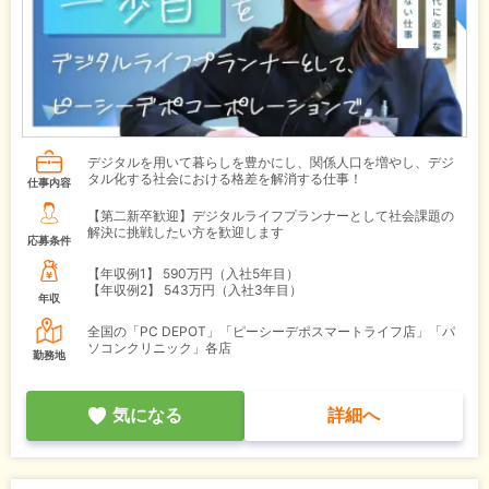
デジタルを用いて暮らしを豊かにし、関係人口を増やし、デジ
タル化する社会における格差を解消する仕事！
仕事内容
【第二新卒歓迎】デジタルライフプランナーとして社会課題の
解決に挑戦したい方を歓迎します
応募条件
【年収例1】
590万円（入社5年目）
【年収例2】
543万円（入社3年目）
年収
全国の「PC DEPOT」「ピーシーデポスマートライフ店」「パ
ソコンクリニック」各店
勤務地
気になる
詳細へ