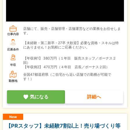
店舗にて、販売・店舗管理・店舗運営などの業務をお任せしま
す。
仕事内容
【未経験・第二新卒・27卒 大歓迎】必要な資格・スキルは特
にありません！お気軽にご応募ください。
応募条件
【年収例1】
380万円（１年目 販売スタッフ／ボーナス２
回）
年収
【年収例2】
470万円（４年目 店長／ボーナス２回）
全国47都道府県（ご自宅から近い店舗での勤務が可能で
す！）
勤務地
気になる
詳細へ
New
【PRスタッフ】未経験7割以上！売り場づくり等