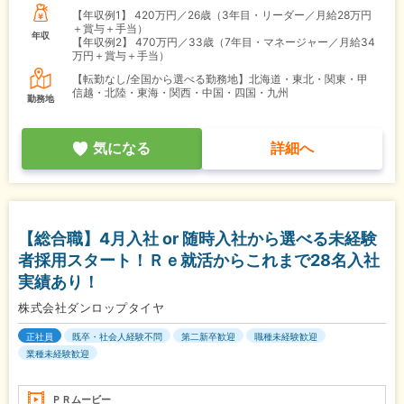
【年収例1】
420万円／26歳（3年目・リーダー／月給28万円
＋賞与＋手当）
年収
【年収例2】
470万円／33歳（7年目・マネージャー／月給34
万円＋賞与＋手当）
【転勤なし/全国から選べる勤務地】北海道・東北・関東・甲
信越・北陸・東海・関西・中国・四国・九州
勤務地
気になる
詳細へ
【総合職】4月入社 or 随時入社から選べる未経験
者採用スタート！Ｒｅ就活からこれまで28名入社
実績あり！
株式会社ダンロップタイヤ
正社員
既卒・社会人経験不問
第二新卒歓迎
職種未経験歓迎
業種未経験歓迎
ＰＲムービー