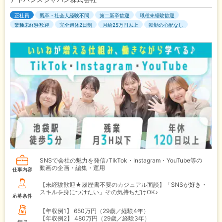
正社員
既卒・社会人経験不問
第二新卒歓迎
職種未経験歓迎
業種未経験歓迎
完全週休2日制
月給25万円以上
転勤の心配なし
SNSで会社の魅力を発信♪TikTok・Instagram・YouTube等の
動画の企画・編集・運用
仕事内容
【未経験歓迎★履歴書不要のカジュアル面談】「SNSが好き・
スキルを身につけたい」その気持ちだけOK♪
応募条件
【年収例1】
650万円（29歳／経験4年）
【年収例2】
480万円（29歳／経験3年）
年収