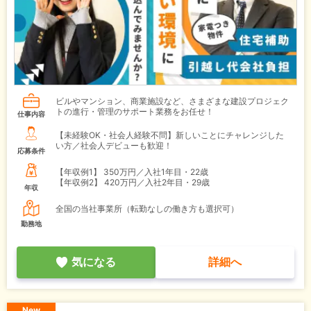
ビルやマンション、商業施設など、さまざまな建設プロジェク
トの進行・管理のサポート業務をお任せ！
仕事内容
【未経験OK・社会人経験不問】新しいことにチャレンジした
い方／社会人デビューも歓迎！
応募条件
【年収例1】
350万円／入社1年目・22歳
【年収例2】
420万円／入社2年目・29歳
年収
全国の当社事業所（転勤なしの働き方も選択可）
勤務地
気になる
詳細へ
New