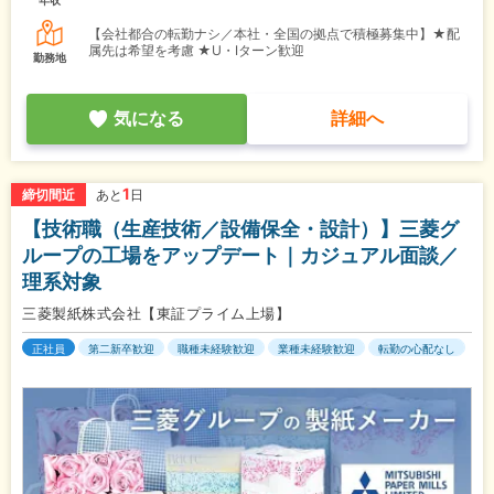
【会社都合の転勤ナシ／本社・全国の拠点で積極募集中】★配
属先は希望を考慮 ★U・Iターン歓迎
勤務地
気になる
詳細へ
1
締切間近
あと
日
【技術職（生産技術／設備保全・設計）】三菱グ
ループの工場をアップデート｜カジュアル面談／
理系対象
三菱製紙株式会社【東証プライム上場】
正社員
第二新卒歓迎
職種未経験歓迎
業種未経験歓迎
転勤の心配なし