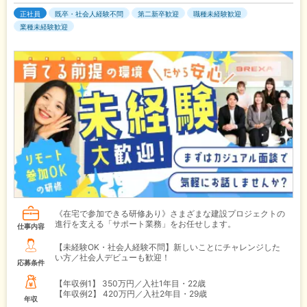
正社員
既卒・社会人経験不問
第二新卒歓迎
職種未経験歓迎
業種未経験歓迎
《在宅で参加できる研修あり》さまざまな建設プロジェクトの
進行を支える「サポート業務」をお任せします。
仕事内容
【未経験OK・社会人経験不問】新しいことにチャレンジした
い方／社会人デビューも歓迎！
応募条件
【年収例1】
350万円／入社1年目・22歳
【年収例2】
420万円／入社2年目・29歳
年収