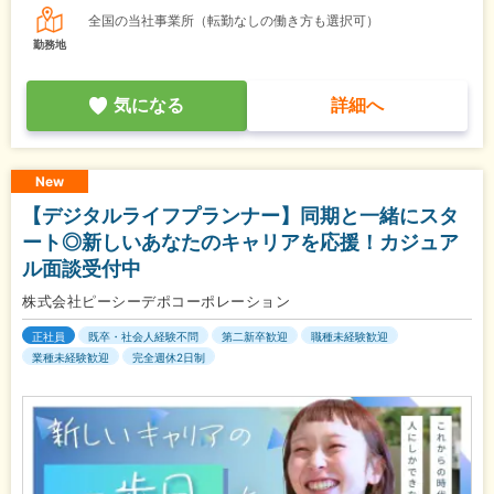
全国の当社事業所（転勤なしの働き方も選択可）
勤務地
気になる
詳細へ
New
【デジタルライフプランナー】同期と一緒にスタ
ート◎新しいあなたのキャリアを応援！カジュア
ル面談受付中
株式会社ピーシーデポコーポレーション
正社員
既卒・社会人経験不問
第二新卒歓迎
職種未経験歓迎
業種未経験歓迎
完全週休2日制