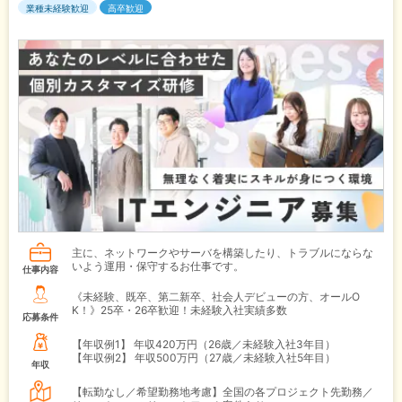
業種未経験歓迎
高卒歓迎
主に、ネットワークやサーバを構築したり、トラブルにならな
いよう運用・保守するお仕事です。
仕事内容
《未経験、既卒、第二新卒、社会人デビューの方、オールO
K！》25卒・26卒歓迎！未経験入社実績多数
応募条件
【年収例1】
年収420万円（26歳／未経験入社3年目）
【年収例2】
年収500万円（27歳／未経験入社5年目）
年収
【転勤なし／希望勤務地考慮】全国の各プロジェクト先勤務／