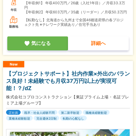
【年収例1】
年収400万円／26歳（入社1年目）／月収33.3万
円
年収
【年収例2】
年収603万円／35歳（リーダー）／月収50.3万円
【転勤なし】北海道から九州まで全国46都道府県の各プロジ
ェクト先 ※テレワーク実績あり／住宅手当あり
勤務地
気になる
詳細へ
New
【プロジェクトサポート】社内作業×外出のバラン
ス良好！未経験でも月収37万円以上が実現可
能！？/dZ
株式会社コプロコンストラクション【東証プライム上場・名証プレ
ミア上場グループ】
正社員
既卒・社会人経験不問
第二新卒歓迎
職種未経験歓迎
業種未経験歓迎
完全週休2日制
転勤の心配なし