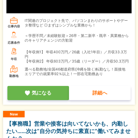
IT関連のプロジェクト先で、パソコンまわりのサポートやデー
タ整理など ◎まずはシンプルな業務から！
仕事内容
＜学歴不問／未経験歓迎＞26卒・第二新卒・既卒・異業種から
のキャリアチェンジの方歓迎
応募条件
【年収例1】
年収400万円／26歳（入社1年目）／月収33.3万
円
年収
【年収例2】
年収603万円／35歳（リーダー）／月収50.3万円
選べる勤務地/全国46都道府県(沖縄を除く)転勤なし！面接地
エリアでの就業率92％以上！一部在宅勤務あり
勤務地
気になる
詳細へ
New
【事務職】営業や接客は向いてないかも、内勤し
たい……次は“自分の気持ちに素直に”働いてみませ