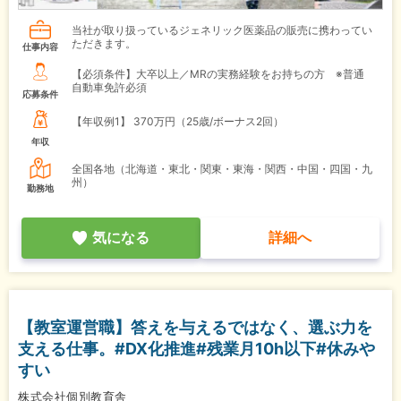
当社が取り扱っているジェネリック医薬品の販売に携わってい
ただきます。
仕事内容
【必須条件】大卒以上／MRの実務経験をお持ちの方 ※普通
自動車免許必須
応募条件
【年収例1】
370万円（25歳/ボーナス2回）
年収
全国各地（北海道・東北・関東・東海・関西・中国・四国・九
州）
勤務地
気になる
詳細へ
【教室運営職】答えを与えるではなく、選ぶ力を
支える仕事。#DX化推進#残業月10h以下#休みや
すい
株式会社個別教育舎