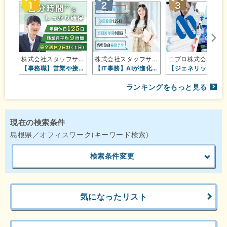
株式会社スタッフサービス エンジニ…
株式会社スタッフサービス エンジニ…
ニプロ株
【事務職】営業や接客は向いてないか…
【IT事務】AIが進化してもなくな…
【ジェネリ
ランキングをもっと見る
現在の検索条件
島根県／オフィスワーク(キーワード検索)
検索条件変更
気になったリスト