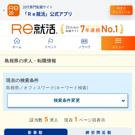
20代専門転職サイト
今すぐ
インストール
「Ｒｅ就活」公式アプリ
ホーム
イベント
ノウハウ
メニュー
島根県の求人・転職情報
現在の検索条件
島根県／オフィスワーク(キーワード検索)
検索条件変更
5
1
該当数
求人
現在
ページ目表示
新着順
締切間近順