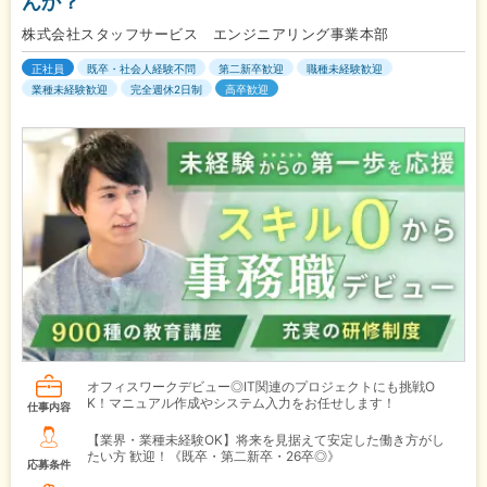
んか？
株式会社スタッフサービス エンジニアリング事業本部
正社員
既卒・社会人経験不問
第二新卒歓迎
職種未経験歓迎
業種未経験歓迎
完全週休2日制
高卒歓迎
オフィスワークデビュー◎IT関連のプロジェクトにも挑戦O
K！マニュアル作成やシステム入力をお任せします！
仕事内容
【業界・業種未経験OK】将来を見据えて安定した働き方がし
たい方 歓迎！《既卒・第二新卒・26卒◎》
応募条件