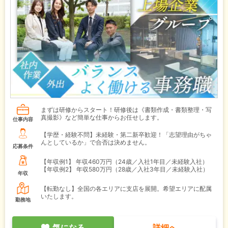
まずは研修からスタート！研修後は《書類作成・書類整理・写
真撮影》など簡単な仕事からお任せします。
仕事内容
【学歴・経験不問】未経験・第二新卒歓迎！「志望理由がちゃ
んとしているか」で合否は決めません。
応募条件
【年収例1】
年収460万円（24歳／入社1年目／未経験入社）
【年収例2】
年収580万円（28歳／入社3年目／未経験入社）
年収
【転勤なし】全国の各エリアに支店を展開。希望エリアに配属
いたします。
勤務地
気になる
詳細へ