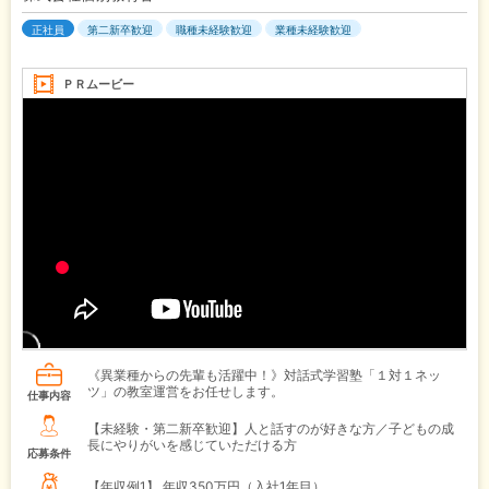
正社員
第二新卒歓迎
職種未経験歓迎
業種未経験歓迎
ＰＲムービー
《異業種からの先輩も活躍中！》対話式学習塾「１対１ネッ
ツ」の教室運営をお任せします。
仕事内容
【未経験・第二新卒歓迎】人と話すのが好きな方／子どもの成
長にやりがいを感じていただける方
応募条件
【年収例1】
年収350万円（入社1年目）