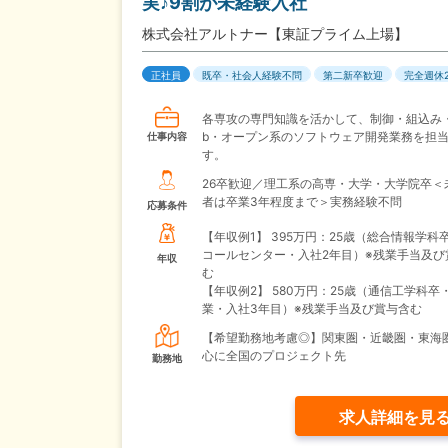
実♪9割が未経験入社
株式会社アルトナー【東証プライム上場】
正社員
既卒・社会人経験不問
第二新卒歓迎
完全週休
各専攻の専門知識を活かして、制御・組込み・
b・オープン系のソフトウェア開発業務を担
仕事内容
す。
26卒歓迎／理工系の高専・大学・大学院卒＜
者は卒業3年程度まで＞実務経験不問
応募条件
【年収例1】
395万円：25歳（総合情報学科
コールセンター・入社2年目）※残業手当及び
年収
む
【年収例2】
580万円：25歳（通信工学科卒
業・入社3年目）※残業手当及び賞与含む
【希望勤務地考慮◎】関東圏・近畿圏・東海
心に全国のプロジェクト先
勤務地
求人詳細を見