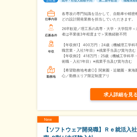
正社員
既卒・社会人経験不問
第二新卒歓迎
職種未経
各専攻の専門知識を活かして、自動車や精密
どの設計開発業務を担当していただきます。
仕事内容
26卒歓迎／理工系の高専・大学・大学院卒＜
者は卒業後3年程度まで＞実務経験不問
応募条件
【年収例1】
400万円：24歳（機械理工学科
職営業・入社1年目）※残業手当及び賞与含む
年収
【年収例2】
418万円：25歳（機械工学科卒
術職・入社1年目）※残業手当及び賞与含む
【希望勤務地考慮◎】関東圏・近畿圏・東海
心／勤務エリア限定制度アリ
勤務地
求人詳細を見
New
【ソフトウェア開発職】Ｒｅ就活入社