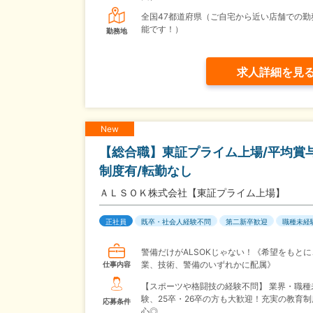
全国47都道府県（ご自宅から近い店舗での勤
能です！）
勤務地
求人詳細を見
New
【総合職】東証プライム上場/平均賞与1
制度有/転勤なし
ＡＬＳＯＫ株式会社【東証プライム上場】
正社員
既卒・社会人経験不問
第二新卒歓迎
職種未経
警備だけがALSOKじゃない！《希望をもとに
業、技術、警備のいずれかに配属》
仕事内容
【スポーツや格闘技の経験不問】 業界・職種
験、25卒・26卒の方も大歓迎！充実の教育
応募条件
心◎