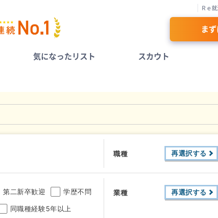
Ｒｅ就
まず
気になったリスト
スカウト
再選択する
職種
第二新卒歓迎
学歴不問
再選択する
業種
同職種経験5年以上