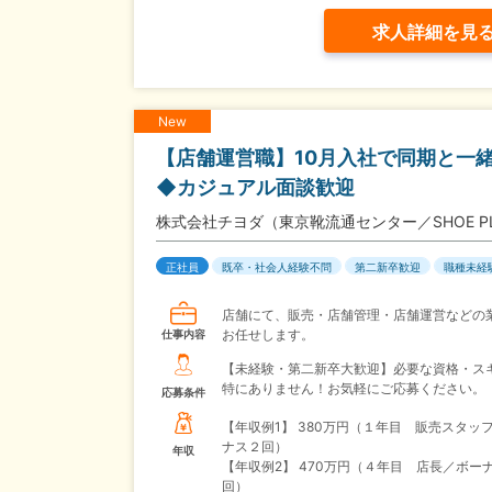
求人詳細を見
New
【店舗運営職】10月入社で同期と一緒
◆カジュアル面談歓迎
株式会社チヨダ（東京靴流通センター／SHOE P
正社員
既卒・社会人経験不問
第二新卒歓迎
職種未経
店舗にて、販売・店舗管理・店舗運営などの
お任せします。
仕事内容
【未経験・第二新卒大歓迎】必要な資格・ス
特にありません！お気軽にご応募ください。
応募条件
【年収例1】
380万円（１年目 販売スタッ
ナス２回）
年収
【年収例2】
470万円（４年目 店長／ボー
回）