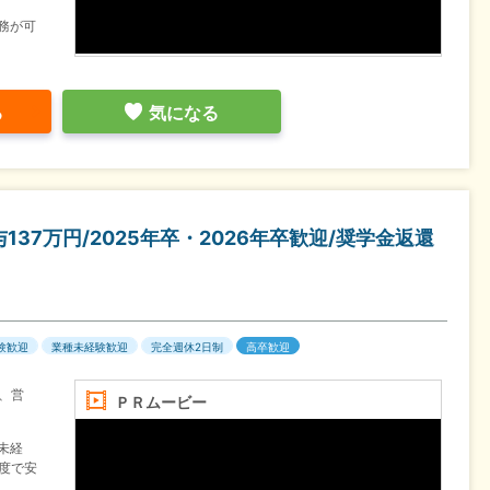
務が可
る
気になる
37万円/2025年卒・2026年卒歓迎/奨学金返還
験歓迎
業種未経験歓迎
完全週休2日制
高卒歓迎
、営
ＰＲムービー
未経
制度で安