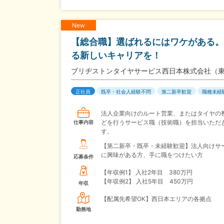
New
【総合職】選ばれるにはワケがある。
る新しいキャリアを！
ブリヂストンタイヤサービス西日本株式会社（
正社員
既卒・社会人経験不問
第二新卒歓迎
職種未経
法人企業向けのルート営業、またはタイヤの
どを行うサービス職（技術職）を担当いただ
仕事内容
す。
【第二新卒・既卒・未経験歓迎】法人向けサ
に興味がある方、手に職をつけたい方
応募条件
【年収例1】
入社2年目 380万円
【年収例2】
入社5年目 450万円
年収
【配属先希望OK】西日本エリアの各拠点
勤務地