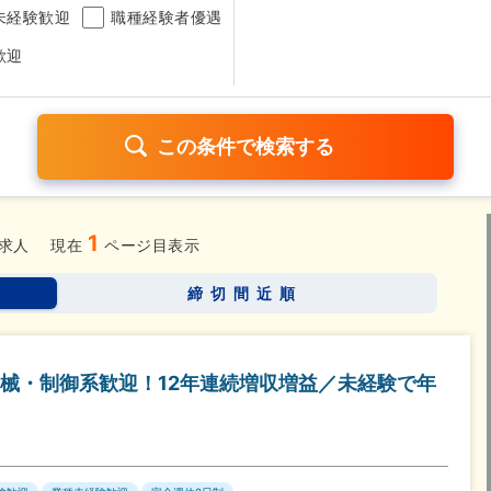
未経験歓迎
職種経験者優遇
歓迎
1
日120日以上
残業少なめ（1日1時間以内）
月給25万円以
求人
現在
ページ目表示
考なし
締切間近順
さらに詳しく検索したい方はこちら➤
械・制御系歓迎！12年連続増収増益／未経験で年