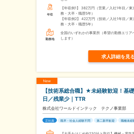
【年収例1】
382万円（営業／入社1年目／東
務・大卒・職歴5年）
年収
【年収例2】
422万円（技術／入社1年目／東
務・大卒・職歴5年）
全国のいずれかの事業所（希望の勤務エリア
します）
勤務地
求人詳細を見
New
【技術系総合職】★未経験歓迎！基礎
日／残業少｜TTR
株式会社ワールドインテック テクノ事業部
正社員
既卒・社会人経験不問
第二新卒歓迎
職種未経
【大手をはじめ約230社と取引】機械・電気