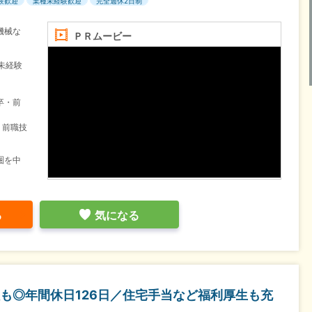
験歓迎
業種未経験歓迎
完全週休2日制
機械な
ＰＲムービー
未経験
卒・前
・前職技
圏を中
る
気になる
も◎年間休日126日／住宅手当など福利厚生も充