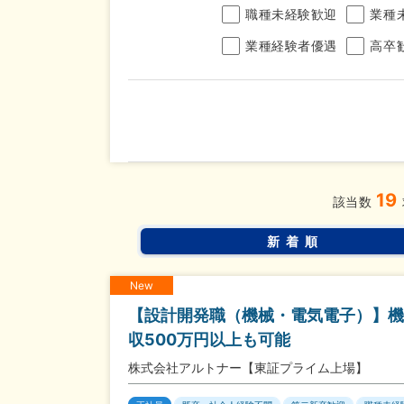
職種未経験歓迎
業種
業種経験者優遇
高卒
年収
19
完全週休2日制
年間休
こだわり
該当数
条件
土日面接OK
書類選
新着順
New
【設計開発職（機械・電気電子）】機
収500万円以上も可能
株式会社アルトナー【東証プライム上場】