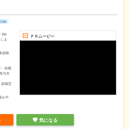
2日制
We
ＰＲムービー
当しま
未経験
卒・前職
賞与含
・前職営
圏を中
る
気になる