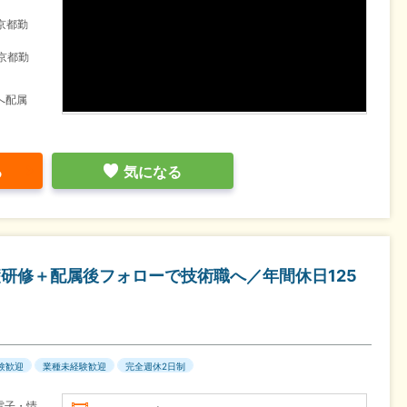
京都勤
京都勤
へ配属
る
気になる
研修＋配属後フォローで技術職へ／年間休日125
験歓迎
業種未経験歓迎
完全週休2日制
電子・情