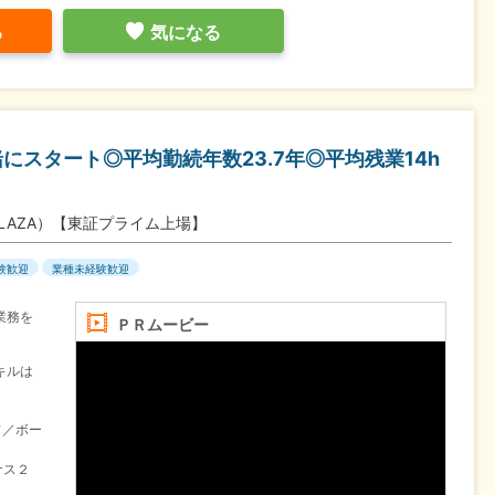
る
気になる
にスタート◎平均勤続年数23.7年◎平均残業14h
LAZA）【東証プライム上場】
験歓迎
業種未経験歓迎
業務を
ＰＲムービー
キルは
フ／ボー
ナス２