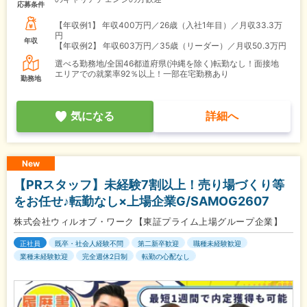
応募条件
【年収例1】
年収400万円／26歳（入社1年目）／月収33.3万
円
年収
【年収例2】
年収603万円／35歳（リーダー）／月収50.3万円
選べる勤務地/全国46都道府県(沖縄を除く)転勤なし！面接地
エリアでの就業率92％以上！一部在宅勤務あり
勤務地
気になる
詳細へ
New
【PRスタッフ】未経験7割以上！売り場づくり等
をお任せ♪転勤なし×上場企業G/SAMOG2607
株式会社ウィルオブ・ワーク【東証プライム上場グループ企業】
正社員
既卒・社会人経験不問
第二新卒歓迎
職種未経験歓迎
業種未経験歓迎
完全週休2日制
転勤の心配なし