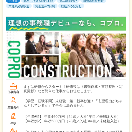
正社員
既卒・社会人経験不問
第二新卒歓迎
職種未経験歓迎
業種未経験歓迎
完全週休2日制
転勤の心配なし
まずは研修からスタート！研修後は《書類作成・書類整理・写
真撮影》など簡単な仕事からお任せします。
仕事内容
【学歴・経験不問】未経験・第二新卒歓迎！「志望理由がちゃ
んとしているか」で合否は決めません
応募条件
【年収例1】
年収460万円（24歳／入社1年目／未経験入社）
【年収例2】
年収580万円（28歳／入社3年目／未経験入社）
年収