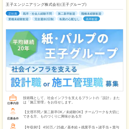
王子エンジニアリング株式会社(王子グループ)
正社員
既卒・社会人経験不問
第二新卒歓迎
職種未経験歓迎
業種未経験歓迎
完全週休2日制
転勤の心配なし
高卒歓迎
技術職として、社会インフラを支えるプラントの「設計」また
は「施工管理」をお任せします。
仕事内容
【文理不問／第二新卒OK／未経験OK】チームワークを大切に
できる方、ものづくりに興味がある方
応募条件
【年収例1】
450万／25歳／基本給＋残業手当＋諸手当＋賞与