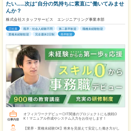
たい……次は“自分の気持ちに素直に”働いてみませ
んか？
株式会社スタッフサービス エンジニアリング事業本部
正社員
既卒・社会人経験不問
第二新卒歓迎
職種未経験歓迎
業種未経験歓迎
完全週休2日制
高卒歓迎
オフィスワークデビュー◎IT関連のプロジェクトにも挑戦O
K！マニュアル作成やシステム入力をお任せします！
仕事内容
【業界・業種未経験OK】将来を見据えて安定した働き方がし