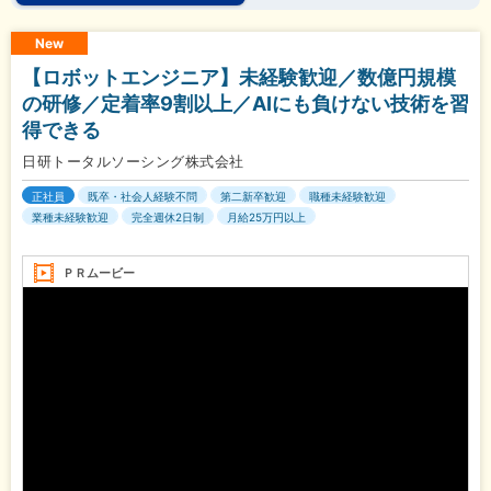
New
【ロボットエンジニア】未経験歓迎／数億円規模
の研修／定着率9割以上／AIにも負けない技術を習
得できる
日研トータルソーシング株式会社
正社員
既卒・社会人経験不問
第二新卒歓迎
職種未経験歓迎
業種未経験歓迎
完全週休2日制
月給25万円以上
ＰＲムービー