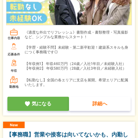
《適度な外出でリフレッシュ》書類作成・書類整理・写真撮影
など、シンプルな業務からスタート！
仕事内容
【学歴・経験不問】未経験・第二新卒歓迎！建築系スキルも身
につく事務職です◎
応募条件
【年収例1】
年収460万円（24歳／入社1年目／未経験入社）
【年収例2】
年収580万円（28歳／入社3年目／未経験入社）
年収
【転勤なし】全国の各エリアに支店を展開。希望エリアに配属
いたします。
勤務地
気になる
詳細へ
New
【事務職】営業や接客は向いてないかも、内勤し