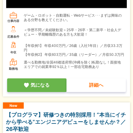
ゲーム・ロボット・自動運転・Webサービス･･･まずは興味の
ある分野を教えてください。
仕事内容
＜学歴不問／未経験歓迎＞25卒・26卒・第二新卒・社会人デ
ビュー・早期離職歴のある方も大歓迎！
応募条件
【年収例1】
年収400万円／26歳（入社1年目）／月収33.3万
円
年収
【年収例2】
年収603万円／35歳（リーダー）／月収50.3万円
選べる勤務地/全国46都道府県(沖縄を除く)転勤なし！面接地
エリアでの就業率92％以上！一部在宅勤務あり
勤務地
気になる
詳細へ
New
【プログラマ】研修つきの特別採用！“本当にイチ
から学べる”エンジニアデビューをしませんか？／
26卒歓迎