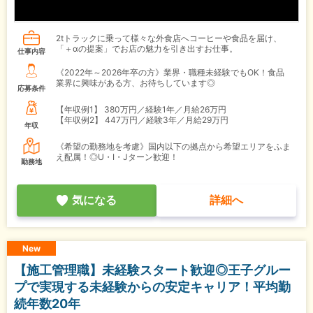
2tトラックに乗って様々な外食店へコーヒーや食品を届け、
「＋αの提案」でお店の魅力を引き出すお仕事。
仕事内容
《2022年～2026年卒の方》業界・職種未経験でもOK！食品
業界に興味がある方、お待ちしています◎
応募条件
【年収例1】
380万円／経験1年／月給26万円
【年収例2】
447万円／経験3年／月給29万円
年収
《希望の勤務地を考慮》国内以下の拠点から希望エリアをふま
え配属！◎U・I・Jターン歓迎！
勤務地
気になる
詳細へ
New
【施工管理職】未経験スタート歓迎◎王子グルー
プで実現する未経験からの安定キャリア！平均勤
続年数20年