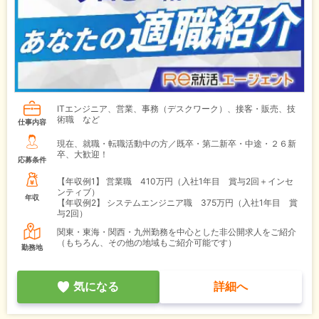
ITエンジニア、営業、事務（デスクワーク）、接客・販売、技
術職 など
仕事内容
現在、就職・転職活動中の方／既卒・第二新卒・中途・２６新
卒、大歓迎！
応募条件
【年収例1】
営業職 410万円（入社1年目 賞与2回＋インセ
ンティブ）
年収
【年収例2】
システムエンジニア職 375万円（入社1年目 賞
与2回）
関東・東海・関西・九州勤務を中心とした非公開求人をご紹介
（もちろん、その他の地域もご紹介可能です）
勤務地
気になる
詳細へ