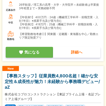
26卒歓迎／理工系の高専・大学・大学院卒＜未経験者は卒業後
3年程度まで＞実務経験不問
応募条件
【年収例1】
400万円：24歳（機械理工学科卒・前職営業・入
社1年目）※残業手当及び賞与含む
年収
【年収例2】
418万円：25歳（機械工学科卒・前職技術職・入
社1年目）※残業手当及び賞与含む
【希望勤務地考慮◎】関東圏・近畿圏・東海圏を中心／勤務エ
リア限定制度アリ
勤務地
気になる
詳細へ
New
【事務スタッフ】従業員数4,800名超！確かな安
定性＆成長性が魅力！未経験から事務職デビュー/
aZ
株式会社コプロコンストラクション【東証プライム上場・名証プレ
ミア上場グループ】