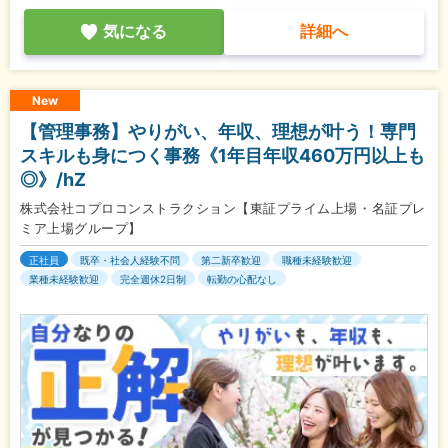
気になる
詳細へ
New
【管理事務】やりがい、年収、理想が叶う！専門
スキルも身につく事務《1年目年収460万円以上も
◎》/hZ
株式会社コプロコンストラクション【東証プライム上場・名証プレ
ミア上場グループ】
正社員
既卒・社会人経験不問
第二新卒歓迎
職種未経験歓迎
業種未経験歓迎
完全週休2日制
転勤の心配なし