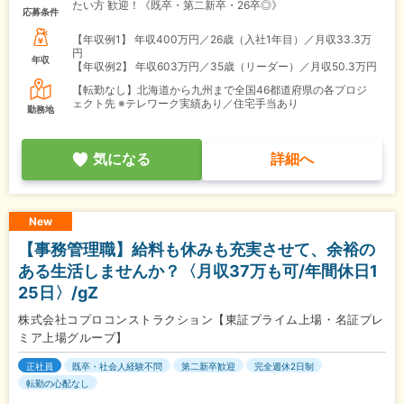
たい方 歓迎！《既卒・第二新卒・26卒◎》
応募条件
【年収例1】
年収400万円／26歳（入社1年目）／月収33.3万
円
年収
【年収例2】
年収603万円／35歳（リーダー）／月収50.3万円
【転勤なし】北海道から九州まで全国46都道府県の各プロジ
ェクト先 ※テレワーク実績あり／住宅手当あり
勤務地
気になる
詳細へ
New
【事務管理職】給料も休みも充実させて、余裕の
ある生活しませんか？〈月収37万も可/年間休日1
25日〉/gZ
株式会社コプロコンストラクション【東証プライム上場・名証プレ
ミア上場グループ】
正社員
既卒・社会人経験不問
第二新卒歓迎
完全週休2日制
転勤の心配なし