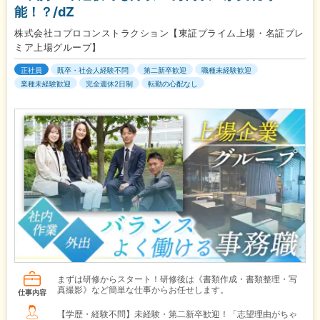
能！？/dZ
株式会社コプロコンストラクション【東証プライム上場・名証プレ
ミア上場グループ】
正社員
既卒・社会人経験不問
第二新卒歓迎
職種未経験歓迎
業種未経験歓迎
完全週休2日制
転勤の心配なし
まずは研修からスタート！研修後は《書類作成・書類整理・写
真撮影》など簡単な仕事からお任せします。
仕事内容
【学歴・経験不問】未経験・第二新卒歓迎！「志望理由がちゃ