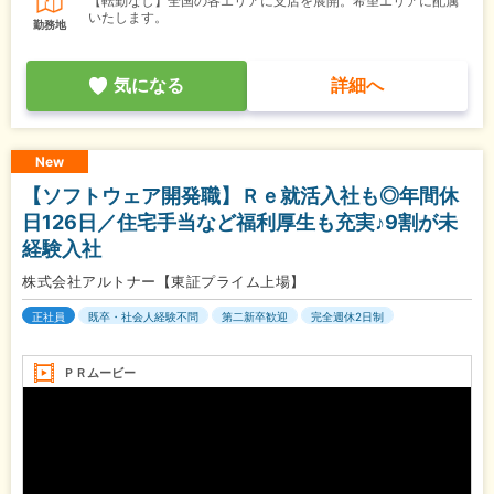
【転勤なし】全国の各エリアに支店を展開。希望エリアに配属
いたします。
勤務地
気になる
詳細へ
New
【ソフトウェア開発職】Ｒｅ就活入社も◎年間休
日126日／住宅手当など福利厚生も充実♪9割が未
経験入社
株式会社アルトナー【東証プライム上場】
正社員
既卒・社会人経験不問
第二新卒歓迎
完全週休2日制
ＰＲムービー