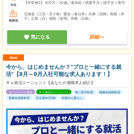
【年収例2】
500万／30歳／基本給＋残業手当＋諸手当＋賞与
年収
北海道（江別・苫小牧）愛知（春日井）兵庫（尼崎）鳥取（米
子）広島（呉）徳島（富岡）宮崎（日南）
勤務地
気になる
詳細へ
New
今から、はじめませんか？“プロと一緒にする就
活”【8月～9月入社可能な求人あります！】
Ｒｅ就活エージェント【あなたの適職求人紹介】
エージェント登録
Ｒｅ就活エージェント
第二新卒歓迎
職種未経験歓迎
業種未経験歓迎
完全週休2日制
転勤の心配なし