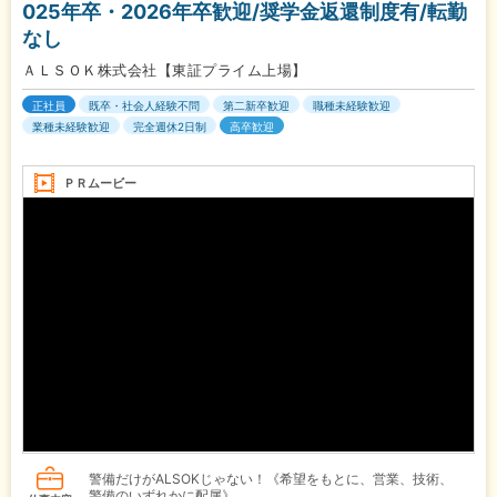
025年卒・2026年卒歓迎/奨学金返還制度有/転勤
なし
ＡＬＳＯＫ株式会社【東証プライム上場】
正社員
既卒・社会人経験不問
第二新卒歓迎
職種未経験歓迎
業種未経験歓迎
完全週休2日制
高卒歓迎
ＰＲムービー
警備だけがALSOKじゃない！《希望をもとに、営業、技術、
警備のいずれかに配属》