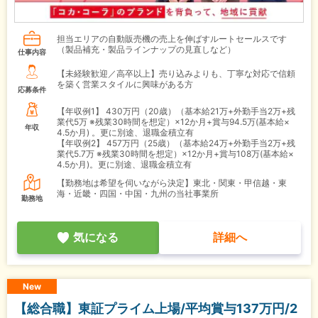
担当エリアの自動販売機の売上を伸ばすルートセールスです
（製品補充・製品ラインナップの見直しなど）
仕事内容
【未経験歓迎／高卒以上】売り込みよりも、丁寧な対応で信頼
を築く営業スタイルに興味がある方
応募条件
【年収例1】
430万円（20歳）（基本給21万+外勤手当2万+残
業代5万 ※残業30時間を想定）×12か月+賞与94.5万(基本給×
年収
4.5か月) 。更に別途、退職金積立有
【年収例2】
457万円（25歳）（基本給24万+外勤手当2万+残
業代5.7万 ※残業30時間を想定）×12か月+賞与108万(基本給×
4.5か月)。更に別途、退職金積立有
【勤務地は希望を伺いながら決定】東北・関東・甲信越・東
海・近畿・四国・中国・九州の当社事業所
勤務地
気になる
詳細へ
New
【総合職】東証プライム上場/平均賞与137万円/2