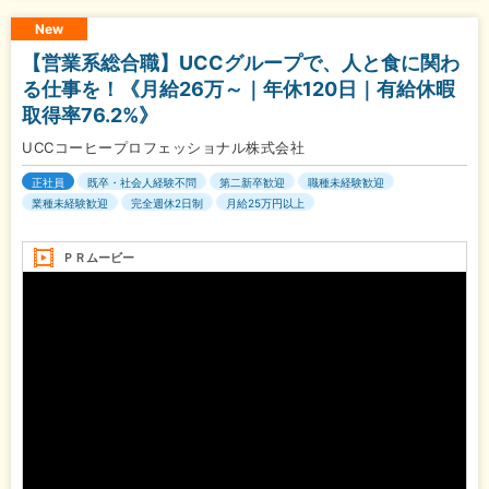
New
【営業系総合職】UCCグループで、人と食に関わ
る仕事を！《月給26万～｜年休120日｜有給休暇
取得率76.2%》
UCCコーヒープロフェッショナル株式会社
正社員
既卒・社会人経験不問
第二新卒歓迎
職種未経験歓迎
業種未経験歓迎
完全週休2日制
月給25万円以上
ＰＲムービー