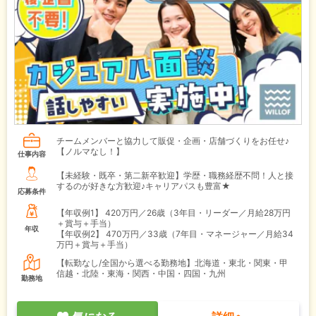
チームメンバーと協力して販促・企画・店舗づくりをお任せ♪
【ノルマなし！】
仕事内容
【未経験・既卒・第二新卒歓迎】学歴・職務経歴不問！人と接
するのが好きな方歓迎♪キャリアパスも豊富★
応募条件
【年収例1】
420万円／26歳（3年目・リーダー／月給28万円
＋賞与＋手当）
年収
【年収例2】
470万円／33歳（7年目・マネージャー／月給34
万円＋賞与＋手当）
【転勤なし/全国から選べる勤務地】北海道・東北・関東・甲
信越・北陸・東海・関西・中国・四国・九州
勤務地