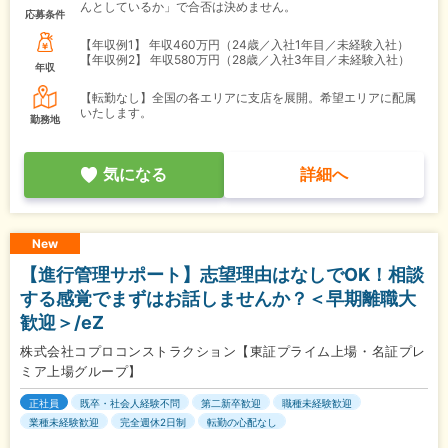
んとしているか」で合否は決めません。
応募条件
【年収例1】
年収460万円（24歳／入社1年目／未経験入社）
【年収例2】
年収580万円（28歳／入社3年目／未経験入社）
年収
【転勤なし】全国の各エリアに支店を展開。希望エリアに配属
いたします。
勤務地
気になる
詳細へ
New
【進行管理サポート】志望理由はなしでOK！相談
する感覚でまずはお話しませんか？＜早期離職大
歓迎＞/eZ
株式会社コプロコンストラクション【東証プライム上場・名証プレ
ミア上場グループ】
正社員
既卒・社会人経験不問
第二新卒歓迎
職種未経験歓迎
業種未経験歓迎
完全週休2日制
転勤の心配なし