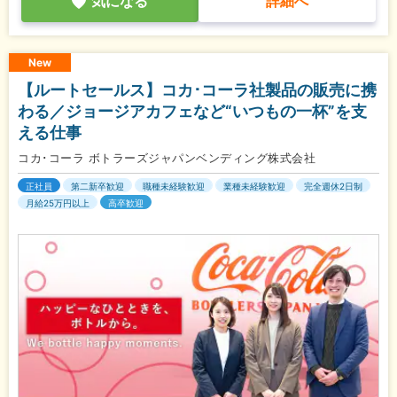
気になる
詳細へ
New
【ルートセールス】コカ･コーラ社製品の販売に携
わる／ジョージアカフェなど“いつもの一杯”を支
える仕事
コカ･コーラ ボトラーズジャパンベンディング株式会社
正社員
第二新卒歓迎
職種未経験歓迎
業種未経験歓迎
完全週休2日制
月給25万円以上
高卒歓迎