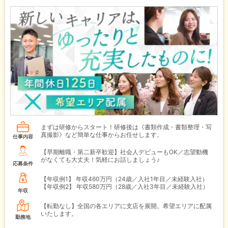
まずは研修からスタート！研修後は《書類作成・書類整理・写
真撮影》など簡単な仕事からお任せします。
仕事内容
【早期離職・第二新卒歓迎】社会人デビューもOK／志望動機
がなくても大丈夫！気軽にお話しましょう♪
応募条件
【年収例1】
年収460万円（24歳／入社1年目／未経験入社）
【年収例2】
年収580万円（28歳／入社3年目／未経験入社）
年収
【転勤なし】全国の各エリアに支店を展開。希望エリアに配属
いたします。
勤務地