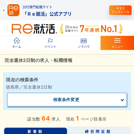
20代専門転職サイト
今すぐ
インストール
「Ｒｅ就活」公式アプリ
ホーム
イベント
ノウハウ
メニュー
完全週休2日制の求人・転職情報
現在の検索条件
徳島県／完全週休2日制
検索条件変更
64
1
該当数
求人
現在
ページ目表示
新着順
締切間近順