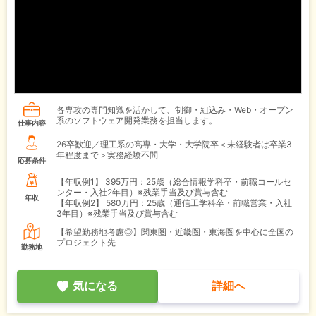
各専攻の専門知識を活かして、制御・組込み・Web・オープン
系のソフトウェア開発業務を担当します。
仕事内容
26卒歓迎／理工系の高専・大学・大学院卒＜未経験者は卒業3
年程度まで＞実務経験不問
応募条件
【年収例1】
395万円：25歳（総合情報学科卒・前職コールセ
ンター・入社2年目）※残業手当及び賞与含む
年収
【年収例2】
580万円：25歳（通信工学科卒・前職営業・入社
3年目）※残業手当及び賞与含む
【希望勤務地考慮◎】関東圏・近畿圏・東海圏を中心に全国の
プロジェクト先
勤務地
気になる
詳細へ