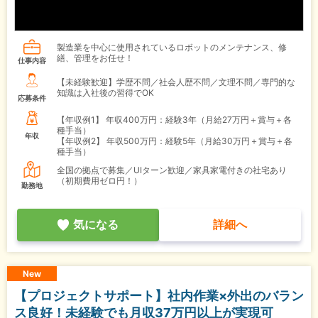
製造業を中心に使用されているロボットのメンテナンス、修
繕、管理をお任せ！
仕事内容
【未経験歓迎】学歴不問／社会人歴不問／文理不問／専門的な
知識は入社後の習得でOK
応募条件
【年収例1】
年収400万円：経験3年（月給27万円＋賞与＋各
種手当）
年収
【年収例2】
年収500万円：経験5年（月給30万円＋賞与＋各
種手当）
全国の拠点で募集／UIターン歓迎／家具家電付きの社宅あり
（初期費用ゼロ円！）
勤務地
気になる
詳細へ
New
【プロジェクトサポート】社内作業×外出のバラン
ス良好！未経験でも月収37万円以上が実現可