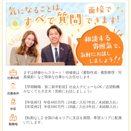
まずは研修からスタート！研修後は《書類作成・書類整理・写
真撮影》など簡単な仕事からお任せします。
仕事内容
【早期離職・第二新卒歓迎】社会人デビューもOK／志望動機
がなくても大丈夫！気軽にお話しましょう♪
応募条件
【年収例1】
年収460万円（24歳／入社1年目／未経験入社）
【年収例2】
年収580万円（28歳／入社3年目／未経験入社）
年収
【転勤なし】全国の各エリアに支店を展開。希望エリアに配属
いたします。
勤務地