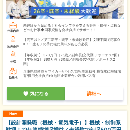
未経験から始める！社会インフラを支える管理・操作・点検な
どのお仕事◆国家資格を会社負担でサポート！
仕事内容
【高卒以上／第二新卒・既卒・未経験歓迎】文理不問で応募O
K！一生モノの手に職に興味がある方必見！
応募条件
【年収例1】
370万円（25歳／副班長(交代勤)／ボーナス2回）
【年収例2】
390万円（30歳／副班長(交代勤)／ボーナス2
年収
回）
兵庫県尼崎市☆マイカー/バイク/自転車通勤可(最寄駅に駐輪場
有/費用会社負担)☆地区企業寄合い利用バス有
勤務地
気になる
詳細へ
New
【設計開発職（機械・電気電子）】機械・制御系
歓迎！12年連続増収増益／未経験で年収500万円