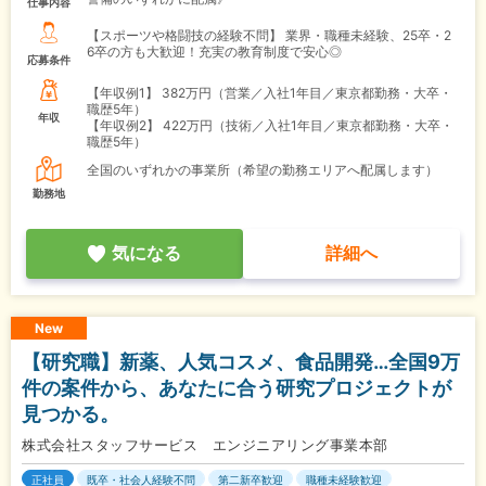
仕事内容
【スポーツや格闘技の経験不問】 業界・職種未経験、25卒・2
6卒の方も大歓迎！充実の教育制度で安心◎
応募条件
【年収例1】
382万円（営業／入社1年目／東京都勤務・大卒・
職歴5年）
年収
【年収例2】
422万円（技術／入社1年目／東京都勤務・大卒・
職歴5年）
全国のいずれかの事業所（希望の勤務エリアへ配属します）
勤務地
気になる
詳細へ
New
【研究職】新薬、人気コスメ、食品開発…全国9万
件の案件から、あなたに合う研究プロジェクトが
見つかる。
株式会社スタッフサービス エンジニアリング事業本部
正社員
既卒・社会人経験不問
第二新卒歓迎
職種未経験歓迎