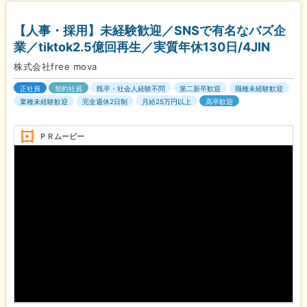
【人事・採用】未経験歓迎／SNSで有名なバズ企
業／tiktok2.5億回再生／実質年休130日/4JIN
株式会社free mova
正社員
契約社員
既卒・社会人経験不問
第二新卒歓迎
職種未経験歓迎
業種未経験歓迎
完全週休2日制
月給25万円以上
高卒歓迎
ＰＲムービー