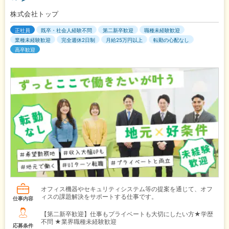
株式会社トップ
正社員
既卒・社会人経験不問
第二新卒歓迎
職種未経験歓迎
業種未経験歓迎
完全週休2日制
月給25万円以上
転勤の心配なし
高卒歓迎
オフィス機器やセキュリティシステム等の提案を通じて、オフ
ィスの課題解決をサポートする仕事です。
仕事内容
【第二新卒歓迎】仕事もプライベートも大切にしたい方★学歴
不問 ★業界職種未経験歓迎
応募条件