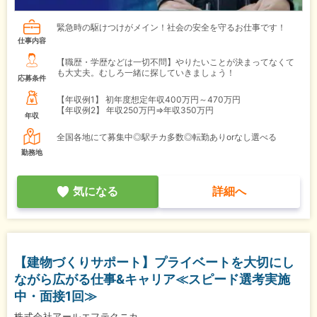
緊急時の駆けつけがメイン！社会の安全を守るお仕事です！
仕事内容
【職歴・学歴などは一切不問】やりたいことが決まってなくて
も大丈夫。むしろ一緒に探していきましょう！
応募条件
【年収例1】
初年度想定年収400万円～470万円
【年収例2】
年収250万円⇒年収350万円
年収
全国各地にて募集中◎駅チカ多数◎転勤ありorなし選べる
勤務地
気になる
詳細へ
【建物づくりサポート】プライベートを大切にし
ながら広がる仕事&キャリア≪スピード選考実施
中・面接1回≫
株式会社アールエフテクニカ