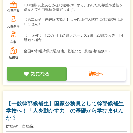
100種類以上ある多様な職種の中から、あなたの希望や適性を
踏まえて担当職種を決定します。
仕事内容
【第二新卒、未経験者歓迎】大卒以上◎入隊時に体力試験はあ
りません！
応募条件
【年収例1】
425万円（24歳／ボーナス2回）23歳で入隊し1年
経過の場合
年収
全国47都道府県の駐屯地、基地など（勤務地相談OK）
勤務地
気になる
詳細へ
【一般幹部候補生】国家公務員として幹部候補生
学校へ！「人を動かす力」の基礎から学びません
か？
防衛省・自衛隊