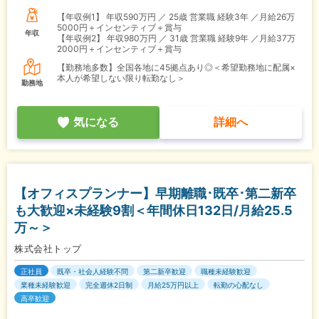
【年収例1】
年収590万円 ／ 25歳 営業職 経験3年 ／月給26万
5000円＋インセンティブ＋賞与
年収
【年収例2】
年収980万円 ／ 31歳 営業職 経験9年 ／月給37万
2000円＋インセンティブ＋賞与
【勤務地多数】全国各地に45拠点あり◎＜希望勤務地に配属×
本人が希望しない限り転勤なし＞
勤務地
気になる
詳細へ
【オフィスプランナー】早期離職･既卒･第二新卒
も大歓迎×未経験9割＜年間休日132日/月給25.5
万～＞
株式会社トップ
正社員
既卒・社会人経験不問
第二新卒歓迎
職種未経験歓迎
業種未経験歓迎
完全週休2日制
月給25万円以上
転勤の心配なし
高卒歓迎