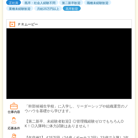
正社員
既卒・社会人経験不問
第二新卒歓迎
職種未経験歓迎
業種未経験歓迎
月給25万円以上
高卒歓迎
ＰＲムービー
「幹部候補生学校」に入学し、リーダーシップや組織運営のノ
ウハウを基礎から学びます。
仕事内容
【第二新卒、未経験者歓迎】◎管理職経験ゼロでもちろんO
K！◎入隊時に体力試験はありません！
応募条件
【年収例1】
425万円（24歳／ボーナス2回）23歳で入隊し1年