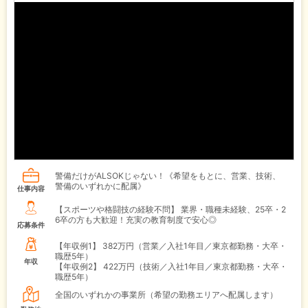
警備だけがALSOKじゃない！《希望をもとに、営業、技術、
警備のいずれかに配属》
仕事内容
【スポーツや格闘技の経験不問】 業界・職種未経験、25卒・2
6卒の方も大歓迎！充実の教育制度で安心◎
応募条件
【年収例1】
382万円（営業／入社1年目／東京都勤務・大卒・
職歴5年）
年収
【年収例2】
422万円（技術／入社1年目／東京都勤務・大卒・
職歴5年）
全国のいずれかの事業所（希望の勤務エリアへ配属します）