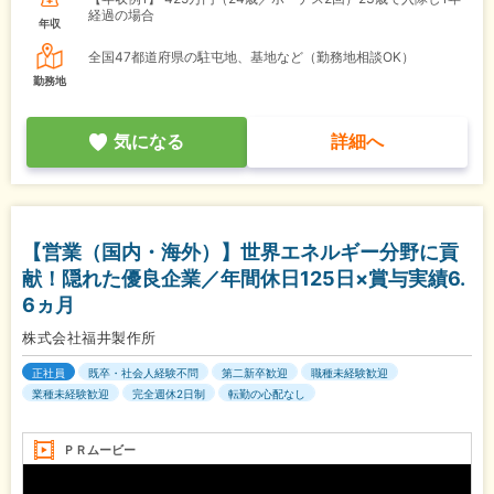
経過の場合
年収
全国47都道府県の駐屯地、基地など（勤務地相談OK）
勤務地
気になる
詳細へ
【営業（国内・海外）】世界エネルギー分野に貢
献！隠れた優良企業／年間休日125日×賞与実績6.
6ヵ月
株式会社福井製作所
正社員
既卒・社会人経験不問
第二新卒歓迎
職種未経験歓迎
業種未経験歓迎
完全週休2日制
転勤の心配なし
ＰＲムービー