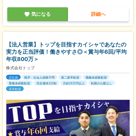
気になる
詳細へ
【法人営業】トップを目指すカイシャであなたの
実力を正当評価！働きやすさ◎＜賞与年6回/平均
年収800万＞
株式会社トップ
正社員
既卒・社会人経験不問
第二新卒歓迎
職種未経験歓迎
業種未経験歓迎
完全週休2日制
月給25万円以上
転勤の心配なし
高卒歓迎