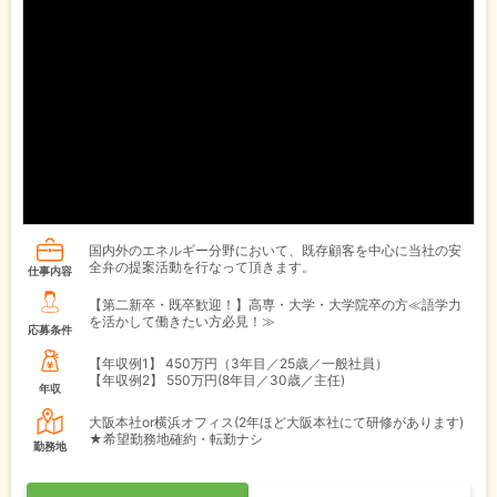
国内外のエネルギー分野において、既存顧客を中心に当社の安
全弁の提案活動を行なって頂きます。
仕事内容
【第二新卒・既卒歓迎！】高専・大学・大学院卒の方≪語学力
を活かして働きたい方必見！≫
応募条件
【年収例1】
450万円（3年目／25歳／一般社員）
【年収例2】
550万円(8年目／30歳／主任)
年収
大阪本社or横浜オフィス(2年ほど大阪本社にて研修があります)
★希望勤務地確約・転勤ナシ
勤務地