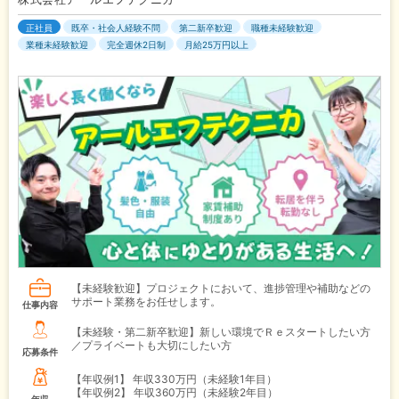
正社員
既卒・社会人経験不問
第二新卒歓迎
職種未経験歓迎
業種未経験歓迎
完全週休2日制
月給25万円以上
【未経験歓迎】プロジェクトにおいて、進捗管理や補助などの
サポート業務をお任せします。
仕事内容
【未経験・第二新卒歓迎】新しい環境でＲｅスタートしたい方
／プライベートも大切にしたい方
応募条件
【年収例1】
年収330万円（未経験1年目）
【年収例2】
年収360万円（未経験2年目）
年収