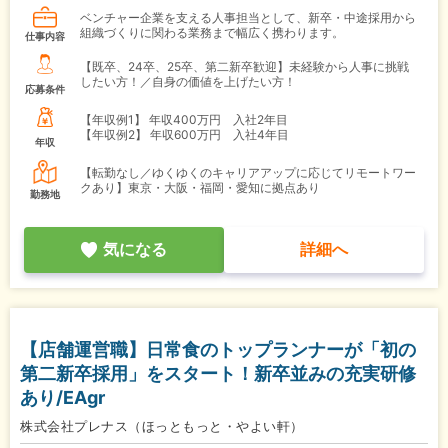
ベンチャー企業を支える人事担当として、新卒・中途採用から
組織づくりに関わる業務まで幅広く携わります。
仕事内容
【既卒、24卒、25卒、第二新卒歓迎】未経験から人事に挑戦
したい方！／自身の価値を上げたい方！
応募条件
【年収例1】
年収400万円 入社2年目
【年収例2】
年収600万円 入社4年目
年収
【転勤なし／ゆくゆくのキャリアアップに応じてリモートワー
クあり】東京・大阪・福岡・愛知に拠点あり
勤務地
気になる
詳細へ
【店舗運営職】日常食のトップランナーが「初の
第二新卒採用」をスタート！新卒並みの充実研修
あり/EAgr
株式会社プレナス（ほっともっと・やよい軒）