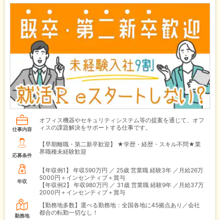
オフィス機器やセキュリティシステム等の提案を通じて、オフ
ィスの課題解決をサポートする仕事です。
仕事内容
【早期離職・第二新卒歓迎】 ★学歴・経歴・スキル不問★業
界職種未経験歓迎
応募条件
【年収例1】
年収590万円 ／ 25歳 営業職 経験3年 ／月給26万
5000円＋インセンティブ＋賞与
年収
【年収例2】
年収980万円 ／ 31歳 営業職 経験9年 ／月給37万
2000円＋インセンティブ＋賞与
【勤務地多数】選べる勤務地：全国各地に45拠点あり／会社
都合の転勤一切なし！
勤務地