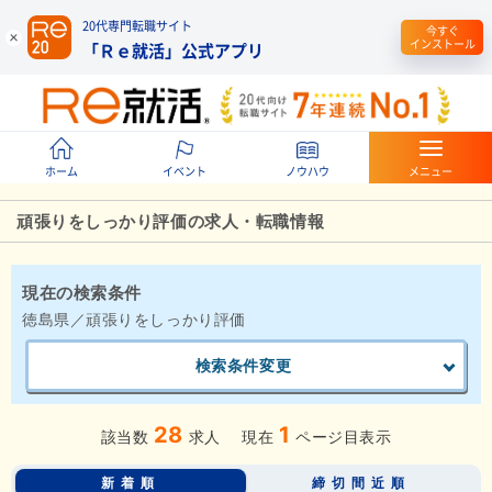
20代専門転職サイト
今すぐ
インストール
「Ｒｅ就活」公式アプリ
ホーム
イベント
ノウハウ
メニュー
頑張りをしっかり評価の求人・転職情報
現在の検索条件
徳島県／頑張りをしっかり評価
検索条件変更
28
1
該当数
求人
現在
ページ目表示
新着順
締切間近順