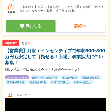
【転勤なし】全国（沖縄を除く・自宅から通える範囲）☆出社
なしのフルリモート勤務・社用車1台支給
勤務地
気になる
詳細へ
7
締切間近
あと
日
【営業職】月収＋インセンティブで年収600-800
万円も安定して目指せる！上場、事業拡大に伴い
募集！
FIDIA SOLUTIONS株式会社【人材紹介サービス】
エージェント登録
既卒・社会人経験不問
第二新卒歓迎
職種未経験歓迎
業種未経験歓迎
完全週休2日制
月給25万円以上
転勤の心配なし
ＰＲムービー