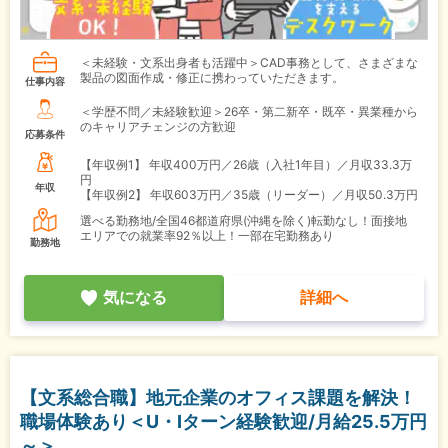
＜未経験・文系出身者も活躍中＞CAD事務として、さまざまな
製品の図面作成・修正に携わっていただきます。
仕事内容
＜学歴不問／未経験歓迎＞26卒・第二新卒・既卒・異業種から
のキャリアチェンジの方歓迎
応募条件
【年収例1】
年収400万円／26歳（入社1年目）／月収33.3万
円
年収
【年収例2】
年収603万円／35歳（リーダー）／月収50.3万円
選べる勤務地/全国46都道府県(沖縄を除く)転勤なし！面接地
エリアでの就業率92％以上！一部在宅勤務あり
勤務地
気になる
詳細へ
【文系総合職】地元企業のオフィス課題を解決！
職場体験あり＜U・Iターン経験歓迎/月給25.5万円
～＞