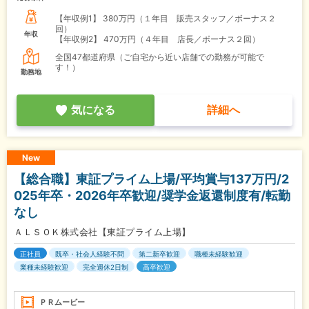
【年収例1】
380万円（１年目 販売スタッフ／ボーナス２
回）
年収
【年収例2】
470万円（４年目 店長／ボーナス２回）
全国47都道府県（ご自宅から近い店舗での勤務が可能で
す！）
勤務地
気になる
詳細へ
New
【総合職】東証プライム上場/平均賞与137万円/2
025年卒・2026年卒歓迎/奨学金返還制度有/転勤
なし
ＡＬＳＯＫ株式会社【東証プライム上場】
正社員
既卒・社会人経験不問
第二新卒歓迎
職種未経験歓迎
業種未経験歓迎
完全週休2日制
高卒歓迎
ＰＲムービー