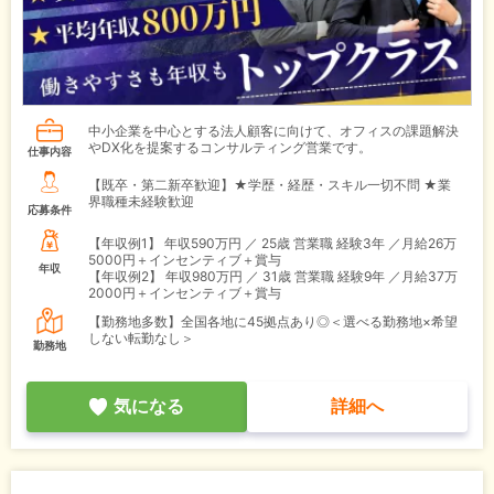
中小企業を中心とする法人顧客に向けて、オフィスの課題解決
やDX化を提案するコンサルティング営業です。
仕事内容
【既卒・第二新卒歓迎】★学歴・経歴・スキル一切不問 ★業
界職種未経験歓迎
応募条件
【年収例1】
年収590万円 ／ 25歳 営業職 経験3年 ／月給26万
5000円＋インセンティブ＋賞与
年収
【年収例2】
年収980万円 ／ 31歳 営業職 経験9年 ／月給37万
2000円＋インセンティブ＋賞与
【勤務地多数】全国各地に45拠点あり◎＜選べる勤務地×希望
しない転勤なし＞
勤務地
気になる
詳細へ