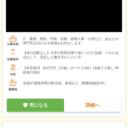
IT、看護、電気、宇宙、法務、総務人事、心理など、あなたの
専門性を活かせる領域をお任せします。
仕事内容
【体力試験なし】大学や民間企業で身につけた知識・スキルを
活かして、安定した働き方がしたい方
応募条件
【年収例1】
500万円（27歳／ボーナス2回）26歳で入隊し1年
経過の場合
年収
全国47都道府県の駐屯地、基地など（勤務地相談OK）
勤務地
気になる
詳細へ