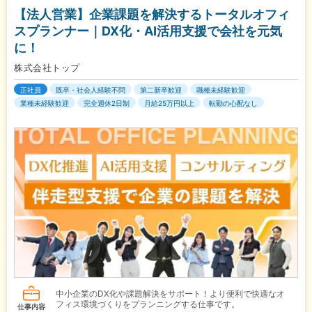
【法人営業】企業課題を解決するトータルオフィ
スプランナー｜DX化・AI活用支援で会社を元気
に！
株式会社トップ
正社員
既卒・社会人経験不問
第二新卒歓迎
職種未経験歓迎
業種未経験歓迎
完全週休2日制
月給25万円以上
転勤の心配なし
中小企業のDX化や課題解決をサポート！より便利で快適なオ
フィス環境づくりをプランニングする仕事です。
仕事内容