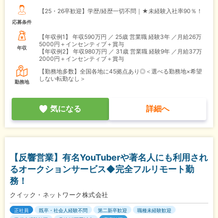
【25・26卒歓迎】学歴/経歴一切不問｜★未経験入社率90％！
応募条件
【年収例1】
年収590万円 ／ 25歳 営業職 経験3年 ／月給26万
5000円＋インセンティブ＋賞与
年収
【年収例2】
年収980万円 ／ 31歳 営業職 経験9年 ／月給37万
2000円＋インセンティブ＋賞与
【勤務地多数】全国各地に45拠点あり◎＜選べる勤務地×希望
しない転勤なし＞
勤務地
気になる
詳細へ
【反響営業】有名YouTuberや著名人にも利用され
るオークションサービス◆完全フルリモート勤
務！
クイック・ネットワーク株式会社
正社員
既卒・社会人経験不問
第二新卒歓迎
職種未経験歓迎