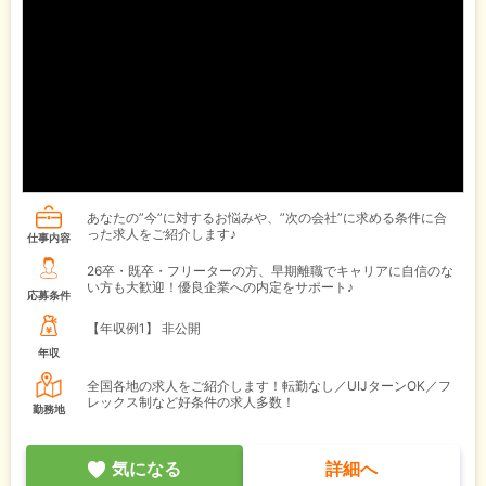
あなたの”今”に対するお悩みや、”次の会社”に求める条件に合
った求人をご紹介します♪
仕事内容
26卒・既卒・フリーターの方、早期離職でキャリアに自信のな
い方も大歓迎！優良企業への内定をサポート♪
応募条件
【年収例1】
非公開
年収
全国各地の求人をご紹介します！転勤なし／UIJターンOK／フ
レックス制など好条件の求人多数！
勤務地
気になる
詳細へ