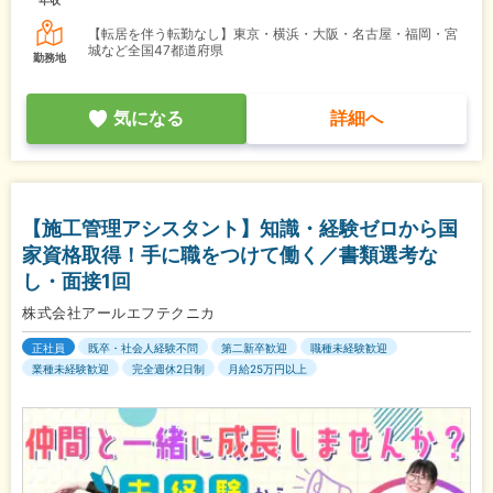
【転居を伴う転勤なし】東京・横浜・大阪・名古屋・福岡・宮
城など全国47都道府県
勤務地
気になる
詳細へ
【施工管理アシスタント】知識・経験ゼロから国
家資格取得！手に職をつけて働く／書類選考な
し・面接1回
株式会社アールエフテクニカ
正社員
既卒・社会人経験不問
第二新卒歓迎
職種未経験歓迎
業種未経験歓迎
完全週休2日制
月給25万円以上