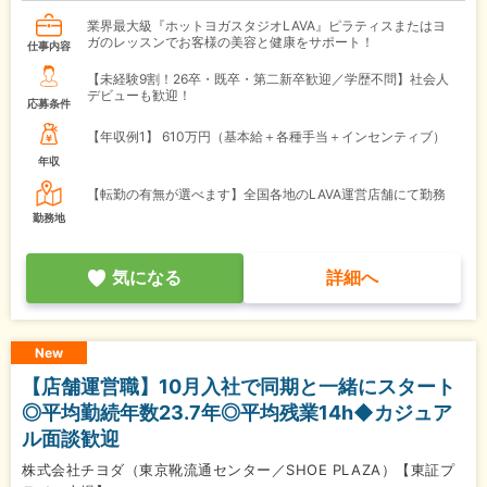
業界最大級『ホットヨガスタジオLAVA』ピラティスまたはヨ
ガのレッスンでお客様の美容と健康をサポート！
仕事内容
【未経験9割！26卒・既卒・第二新卒歓迎／学歴不問】社会人
デビューも歓迎！
応募条件
【年収例1】
610万円（基本給＋各種手当＋インセンティブ）
年収
【転勤の有無が選べます】全国各地のLAVA運営店舗にて勤務
勤務地
気になる
詳細へ
New
【店舗運営職】10月入社で同期と一緒にスタート
◎平均勤続年数23.7年◎平均残業14h◆カジュア
ル面談歓迎
株式会社チヨダ（東京靴流通センター／SHOE PLAZA）【東証プ