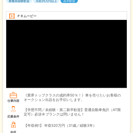
業種未経験歓迎
月給25万円以上
高卒歓迎
ＰＲムービー
《業界トップクラスの成約率50％！》車を売りたいお客様の
オークション出品をお手伝いします。
仕事内容
【学歴不問／未経験・第二新卒歓迎】普通自動車免許（AT限
定可）必須☆ブランクは問いません！
応募条件
【年収例1】
年収520万円（31歳／経験3年）
年収