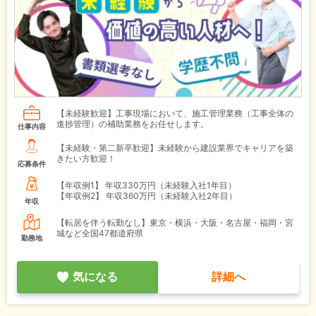
【未経験歓迎】工事現場において、施工管理業務（工事全体の
進捗管理）の補助業務をお任せします。
仕事内容
【未経験・第二新卒歓迎】未経験から建設業界でキャリアを築
きたい方歓迎！
応募条件
【年収例1】
年収330万円（未経験入社1年目）
【年収例2】
年収360万円（未経験入社2年目）
年収
【転居を伴う転勤なし】東京・横浜・大阪・名古屋・福岡・宮
城など全国47都道府県
勤務地
気になる
詳細へ