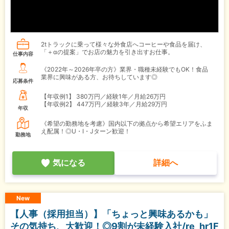
2tトラックに乗って様々な外食店へコーヒーや食品を届け、
「＋αの提案」でお店の魅力を引き出すお仕事。
仕事内容
《2022年～2026年卒の方》業界・職種未経験でもOK！食品
業界に興味がある方、お待ちしています◎
応募条件
【年収例1】
380万円／経験1年／月給26万円
【年収例2】
447万円／経験3年／月給29万円
年収
《希望の勤務地を考慮》国内以下の拠点から希望エリアをふま
え配属！◎U・I・Jターン歓迎！
勤務地
気になる
詳細へ
New
【人事（採用担当）】「ちょっと興味あるかも」
その気持ち、大歓迎！◎9割が未経験入社/re_hr1F