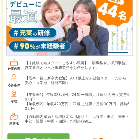
【未経験でもスタートしやすい環境】一般事務や、採用事務、
営業事務といった事務業務をお任せします。
仕事内容
【既卒・第二新卒大歓迎】90％以上が未経験スタートだから
安心！＜学歴・経歴不問＞
応募条件
【年収例1】
年収328万円／24歳 一般職／月給24万円＋賞与4
0万円
年収
【年収例2】
年収420万円／27歳 主任職／月給30万円＋賞与6
0万円
［通勤圏内確約！地域限定採用あり！］北海道・東北・関東・
中部・近畿・中国・四国・九州の各拠点
勤務地