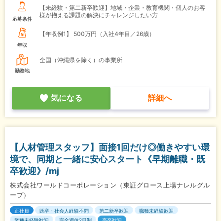
【未経験・第二新卒歓迎】地域・企業・教育機関・個人のお客
様が抱える課題の解決にチャレンジしたい方
応募条件
【年収例1】
500万円（入社4年目／26歳）
年収
全国（沖縄県を除く）の事業所
勤務地
気になる
詳細へ
【人材管理スタッフ】面接1回だけ◎働きやすい環
境で、同期と一緒に安心スタート《早期離職・既
卒歓迎》/mj
株式会社ワールドコーポレーション（東証グロース上場ナレルグル
ープ）
正社員
既卒・社会人経験不問
第二新卒歓迎
職種未経験歓迎
業種未経験歓迎
完全週休2日制
高卒歓迎