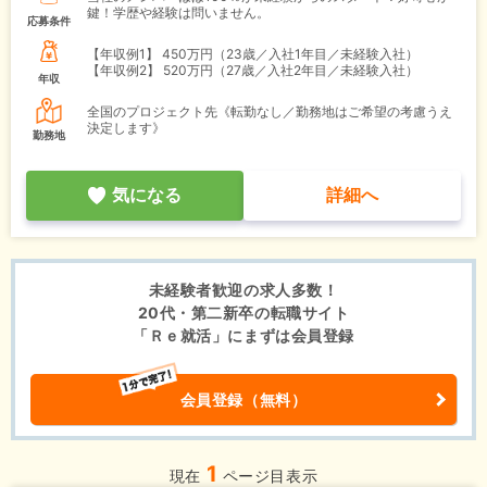
鍵！学歴や経験は問いません。
応募条件
【年収例1】
450万円（23歳／入社1年目／未経験入社）
【年収例2】
520万円（27歳／入社2年目／未経験入社）
年収
全国のプロジェクト先《転勤なし／勤務地はご希望の考慮うえ
決定します》
勤務地
気になる
詳細へ
未経験者歓迎の求人多数！
20代・第二新卒の転職サイト
「Ｒｅ就活」にまずは会員登録
会員登録（無料）
1
現在
ページ目表示