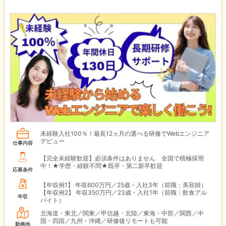
未経験入社100％！最長12ヵ月の選べる研修でWebエンジニア
デビュー
仕事内容
【完全未経験歓迎】必須条件はありません 全国で積極採用
中！★学歴・経験不問★既卒・第二新卒歓迎
応募条件
【年収例1】
年収600万円／25歳・入社3年（前職：美容師）
【年収例2】
年収350万円／23歳・入社1年（前職：飲食アル
年収
バイト）
北海道・東北／関東／甲信越・北陸／東海・中部／関西／中
国・四国／九州・沖縄／研修後リモートも可能
勤務地