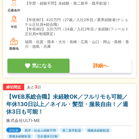
【学歴・経験不問】未経験・第二新卒・既卒歓迎！
応募条件
【年収例1】
420万円（27歳／入社2年目／業界経験者/ナショ
ナル正社員※総合職）
年収
【年収例2】
320万円（24歳／入社2年目／未経験/フィールド
正社員※地域限定）
福岡・佐賀・熊本・大分・長崎・広島・山口・岡山・島根・香
川・徳島・兵庫
勤務地
気になる
詳細へ
3
締切間近
あと
日
【WEB系総合職】未経験OK／フルリモも可能／
年休130日以上／ネイル・髪型・服装自由！／週
休3日も可能！
株式会社ULTI‐ME
正社員
既卒・社会人経験不問
第二新卒歓迎
職種未経験歓迎
業種未経験歓迎
完全週休2日制