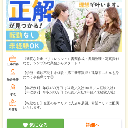
《適度な外出でリフレッシュ》書類作成・書類整理・写真撮影
など、シンプルな業務からスタート！
仕事内容
【学歴・経験不問】未経験・第二新卒歓迎！建築系スキルも身
につく事務職です◎
応募条件
【年収例1】
年収460万円（24歳／入社1年目／未経験入社）
【年収例2】
年収580万円（28歳／入社3年目／未経験入社）
年収
【転勤なし】全国の各エリアに支店を展開。希望エリアに配属
いたします。
勤務地
気になる
詳細へ