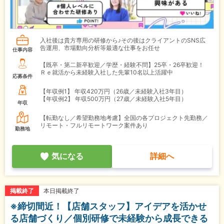
入社後は貴方専用の研修から♪その後はクライアントのSNS広
告運用、市場動向分析等最適な仕事をお任せ
仕事内容
【既卒・第二新卒歓迎／学歴・経験不問】25卒・26卒歓迎！
Ｒｅ就活から未経験入社した先輩10名以上活躍中
応募条件
【年収例1】
年収420万円（26歳／未経験入社3年目）
【年収例2】
年収500万円（27歳／未経験入社5年目）
年収
【転勤なし／希望勤務地考慮】全国の各プロジェクト先勤務／
リモート・フルリモートワーク案件あり
勤務地
気になる
詳細へ
本日掲載終了
掲載終了
※締切間近！【店舗スタッフ】アイデアを活かせ
る店舗づくり／個別研修で未経験から成長できる