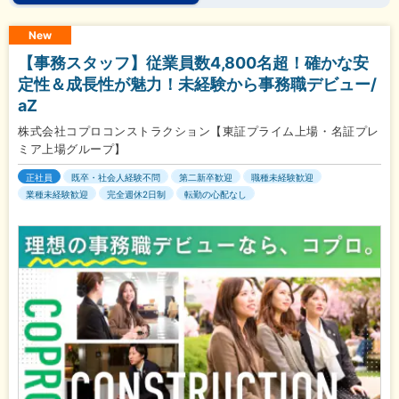
New
【事務スタッフ】従業員数4,800名超！確かな安
定性＆成長性が魅力！未経験から事務職デビュー/
aZ
株式会社コプロコンストラクション【東証プライム上場・名証プレ
ミア上場グループ】
正社員
既卒・社会人経験不問
第二新卒歓迎
職種未経験歓迎
業種未経験歓迎
完全週休2日制
転勤の心配なし