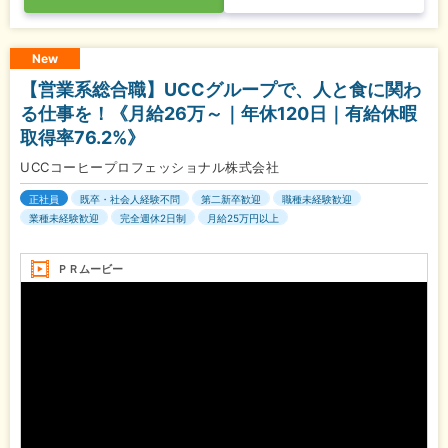
New
【営業系総合職】UCCグループで、人と食に関わ
る仕事を！《月給26万～｜年休120日｜有給休暇
取得率76.2%》
UCCコーヒープロフェッショナル株式会社
正社員
既卒・社会人経験不問
第二新卒歓迎
職種未経験歓迎
業種未経験歓迎
完全週休2日制
月給25万円以上
ＰＲムービー