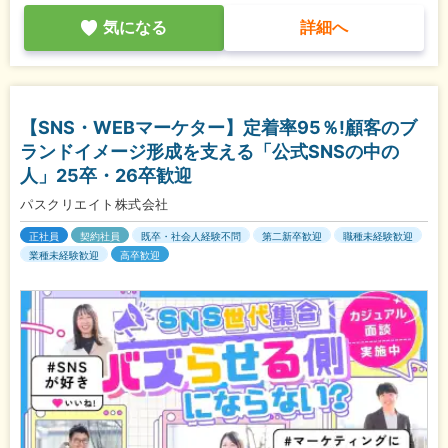
気になる
詳細へ
【SNS・WEBマーケター】定着率95％!顧客のブ
ランドイメージ形成を支える「公式SNSの中の
人」25卒・26卒歓迎
パスクリエイト株式会社
正社員
契約社員
既卒・社会人経験不問
第二新卒歓迎
職種未経験歓迎
業種未経験歓迎
高卒歓迎