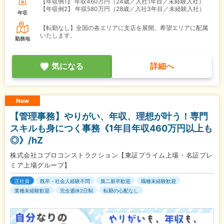
【年収例1】
年収460万円（24歳／入社1年目／未経験入社）
【年収例2】
年収580万円（28歳／入社3年目／未経験入社）
年収
【転勤なし】全国の各エリアに支店を展開。希望エリアに配属
いたします。
勤務地
気になる
詳細へ
New
【管理事務】やりがい、年収、理想が叶う！専門
スキルも身につく事務《1年目年収460万円以上も
◎》/hZ
株式会社コプロコンストラクション【東証プライム上場・名証プレ
ミア上場グループ】
正社員
既卒・社会人経験不問
第二新卒歓迎
職種未経験歓迎
業種未経験歓迎
完全週休2日制
転勤の心配なし