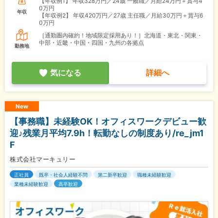
【年収例1】
年収328万円／24歳 一般職／月給24万円＋賞与4
0万円
年収
【年収例2】
年収420万円／27歳 主任職／月給30万円＋賞与6
0万円
［通勤圏内確約！地域限定採用あり！］北海道・東北・関東・
中部・近畿・中国・四国・九州の各拠点
勤務地
気になる
詳細へ
New
【事務職】未経験OK！オフィスワークデビュー歓
迎♪残業月平均7.9h！転勤なしの制度あり/re_jm1
F
株式会社マーキュリー
正社員
既卒・社会人経験不問
第二新卒歓迎
職種未経験歓迎
業種未経験歓迎
高卒歓迎