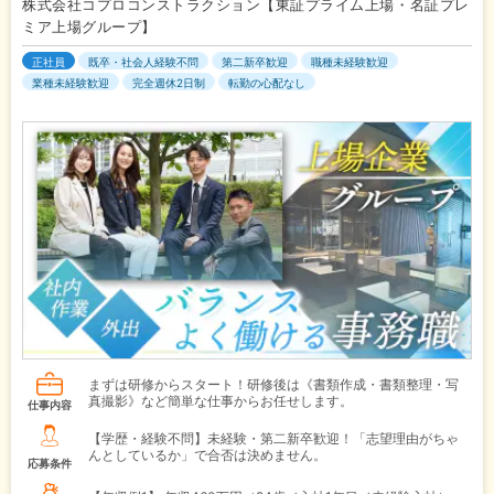
株式会社コプロコンストラクション【東証プライム上場・名証プレ
ミア上場グループ】
正社員
既卒・社会人経験不問
第二新卒歓迎
職種未経験歓迎
業種未経験歓迎
完全週休2日制
転勤の心配なし
まずは研修からスタート！研修後は《書類作成・書類整理・写
真撮影》など簡単な仕事からお任せします。
仕事内容
【学歴・経験不問】未経験・第二新卒歓迎！「志望理由がちゃ
んとしているか」で合否は決めません。
応募条件