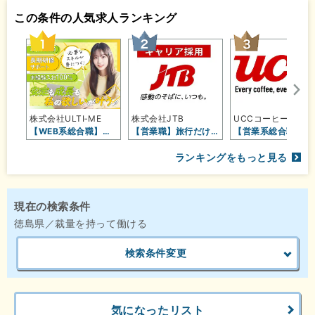
この条件の人気求人ランキング
株式会社ULTI‐ME
株式会社JTB
UCCコーヒープロフェッショナル株…
【WEB系総合職】未経験OK／フル…
【営業職】旅行だけじゃない！地域・…
【営業系総合職】UC
ランキングをもっと見る
現在の検索条件
徳島県／裁量を持って働ける
検索条件変更
気になったリスト