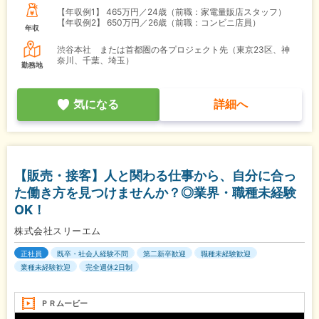
【年収例1】
465万円／24歳（前職：家電量販店スタッフ）
【年収例2】
650万円／26歳（前職：コンビニ店員）
年収
渋谷本社 または首都圏の各プロジェクト先（東京23区、神
奈川、千葉、埼玉）
勤務地
気になる
詳細へ
【販売・接客】人と関わる仕事から、自分に合っ
た働き方を見つけませんか？◎業界・職種未経験
OK！
株式会社スリーエム
正社員
既卒・社会人経験不問
第二新卒歓迎
職種未経験歓迎
業種未経験歓迎
完全週休2日制
ＰＲムービー