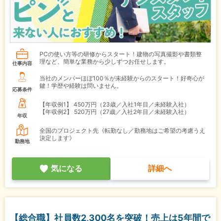
PCの使い方等の研修からスタート！建物の写真撮影や書類整
理など、簡単な業務から少しずつお任せします。
仕事内容
当社のメンバーほぼ100％が未経験からのスタート！好奇心が
鍵！学歴や経験は問いません。
応募条件
【年収例1】
450万円（23歳／入社1年目／未経験入社）
【年収例2】
520万円（27歳／入社2年目／未経験入社）
年収
全国のプロジェクト先《転勤なし／勤務地はご希望の考慮うえ
決定します》
勤務地
気になる
詳細へ
【総合職】社員数2,300名を突破！売上は5年間で