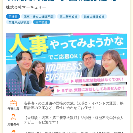
株式会社マーキュリー
正社員
既卒・社会人経験不問
第二新卒歓迎
職種未経験歓迎
業種未経験歓迎
高卒歓迎
応募者へのご連絡や面接の実施、説明会・イベントの運営、採
用計画の立案など、適性に合わせてお任せ！
仕事内容
【未経験・既卒・第二新卒大歓迎】◎学歴・経歴不問◎社会人
デビューも歓迎です！
応募条件