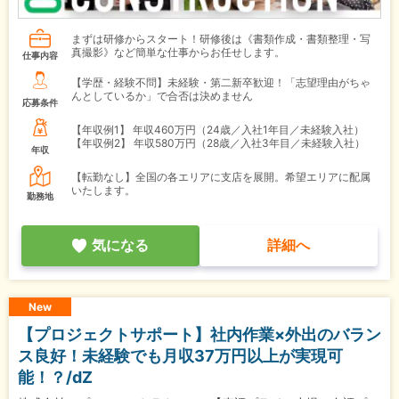
まずは研修からスタート！研修後は《書類作成・書類整理・写
真撮影》など簡単な仕事からお任せします。
仕事内容
【学歴・経験不問】未経験・第二新卒歓迎！「志望理由がちゃ
んとしているか」で合否は決めません
応募条件
【年収例1】
年収460万円（24歳／入社1年目／未経験入社）
【年収例2】
年収580万円（28歳／入社3年目／未経験入社）
年収
【転勤なし】全国の各エリアに支店を展開。希望エリアに配属
いたします。
勤務地
気になる
詳細へ
New
【プロジェクトサポート】社内作業×外出のバラン
ス良好！未経験でも月収37万円以上が実現可
能！？/dZ