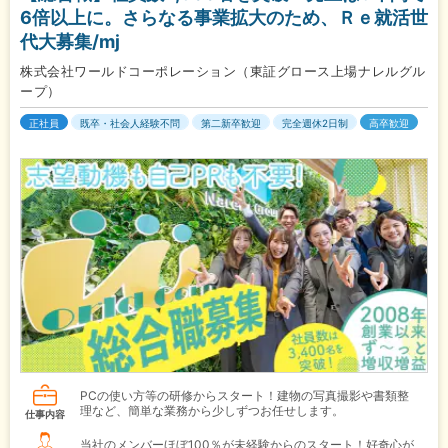
6倍以上に。さらなる事業拡大のため、Ｒｅ就活世
代大募集/mj
株式会社ワールドコーポレーション（東証グロース上場ナレルグル
ープ）
正社員
既卒・社会人経験不問
第二新卒歓迎
完全週休2日制
高卒歓迎
PCの使い方等の研修からスタート！建物の写真撮影や書類整
理など、簡単な業務から少しずつお任せします。
仕事内容
当社のメンバーほぼ100％が未経験からのスタート！好奇心が