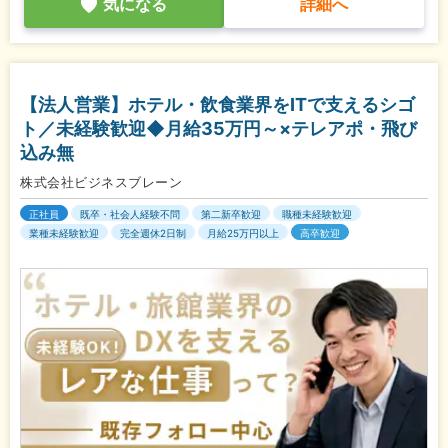
気になる
詳細へ
【法人営業】ホテル・飲食業界をITで支えるシゴ
ト／未経験歓迎◆月給35万円～×テレアポ・飛び
込み無
株式会社ビジネスブレーン
正社員
既卒・社会人経験不問
第二新卒歓迎
職種未経験歓迎
業種未経験歓迎
完全週休2日制
月給25万円以上
高卒歓迎