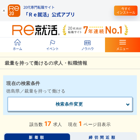
20代専門転職サイト
今すぐ
インストール
「Ｒｅ就活」公式アプリ
ホーム
イベント
ノウハウ
メニュー
裁量を持って働けるの求人・転職情報
現在の検索条件
徳島県／裁量を持って働ける
検索条件変更
17
1
該当数
求人
現在
ページ目表示
新着順
締切間近順