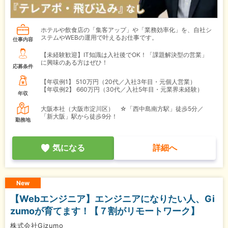
ホテルや飲食店の「集客アップ」や「業務効率化」を、自社シ
ステムやWEBの運用で叶えるお仕事です。
仕事内容
【未経験歓迎】IT知識は入社後でOK！「課題解決型の営業」
に興味のある方はぜひ！
応募条件
【年収例1】
510万円（20代／入社3年目・元個人営業）
【年収例2】
660万円（30代／入社5年目・元業界未経験）
年収
大阪本社（大阪市淀川区） ☆「西中島南方駅」徒歩5分／
「新大阪」駅から徒歩9分！
勤務地
気になる
詳細へ
New
【Webエンジニア】エンジニアになりたい人、Gi
zumoが育てます！【７割がリモートワーク】
株式会社Gizumo