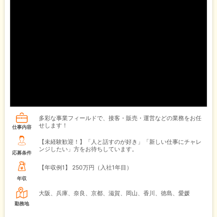
多彩な事業フィールドで、接客・販売・運営などの業務をお任
せします！
仕事内容
【未経験歓迎！】「人と話すのが好き」「新しい仕事にチャレ
ンジしたい」方をお待ちしています。
応募条件
【年収例1】
250万円（入社1年目）
年収
大阪、兵庫、奈良、京都、滋賀、岡山、香川、徳島、愛媛
勤務地