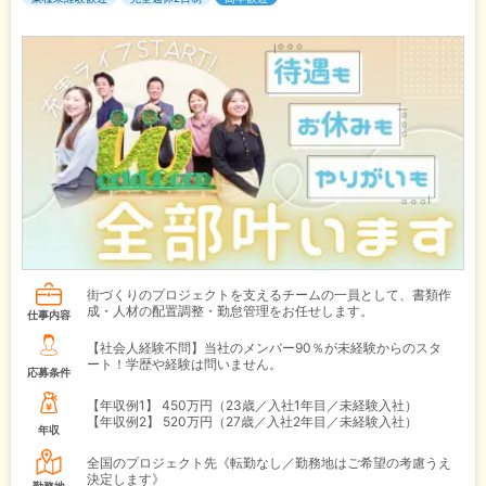
街づくりのプロジェクトを支えるチームの一員として、書類作
成・人材の配置調整・勤怠管理をお任せします。
仕事内容
【社会人経験不問】当社のメンバー90％が未経験からのスタ
ート！学歴や経験は問いません。
応募条件
【年収例1】
450万円（23歳／入社1年目／未経験入社）
【年収例2】
520万円（27歳／入社2年目／未経験入社）
年収
全国のプロジェクト先《転勤なし／勤務地はご希望の考慮うえ
決定します》
勤務地