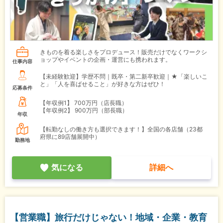
きものを着る楽しさをプロデュース！販売だけでなくワークシ
ョップやイベントの企画・運営にも携われます。
仕事内容
【未経験歓迎】学歴不問｜既卒・第二新卒歓迎｜★「楽しいこ
と」「人を喜ばせること」が好きな方はぜひ！
応募条件
【年収例1】
700万円（店長職）
【年収例2】
900万円（部長職）
年収
【転勤なしの働き方も選択できます！】全国の各店舗（23都
府県に89店舗展開中）
勤務地
気になる
詳細へ
【営業職】旅行だけじゃない！地域・企業・教育