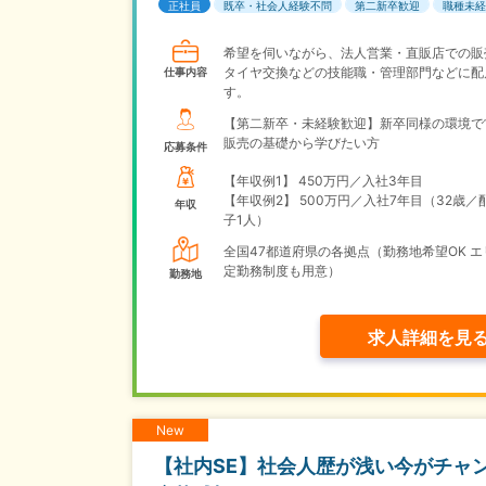
正社員
既卒・社会人経験不問
第二新卒歓迎
職種未経
希望を伺いながら、法人営業・直販店での販
タイヤ交換などの技能職・管理部門などに配
仕事内容
す。
【第二新卒・未経験歓迎】新卒同様の環境で
販売の基礎から学びたい方
応募条件
【年収例1】
450万円／入社3年目
【年収例2】
500万円／入社7年目（32歳／
年収
子1人）
全国47都道府県の各拠点（勤務地希望OK エ
定勤務制度も用意）
勤務地
求人詳細を見
New
【社内SE】社会人歴が浅い今がチャン