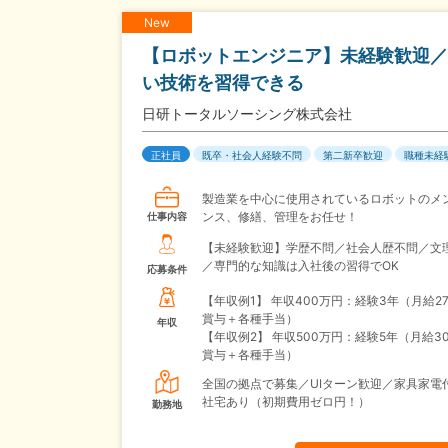
New
【ロボットエンジニア】未経験歓迎／
い技術を習得できる
日研トータルソーシング株式会社
正社員
既卒・社会人経験不問
第二新卒歓迎
職種未経
製造業を中心に使用されているロボットのメ
ンス、修繕、管理をお任せ！
仕事内容
【未経験歓迎】学歴不問／社会人歴不問／文
／専門的な知識は入社後の習得でOK
応募条件
【年収例1】
年収400万円：経験3年（月給2
賞与＋各種手当）
年収
【年収例2】
年収500万円：経験5年（月給3
賞与＋各種手当）
全国の拠点で募集／UIターン歓迎／家具家電
社宅あり（初期費用ゼロ円！）
勤務地