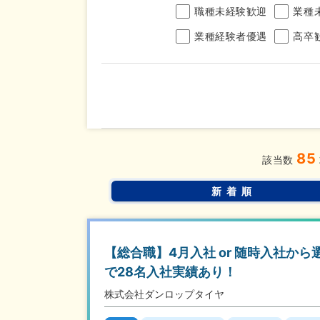
職種未経験歓迎
業種
業種経験者優遇
高卒
年収
85
完全週休2日制
年間休
こだわり
該当数
条件
土日面接OK
書類選
新着順
【総合職】4月入社 or 随時入社か
で28名入社実績あり！
株式会社ダンロップタイヤ