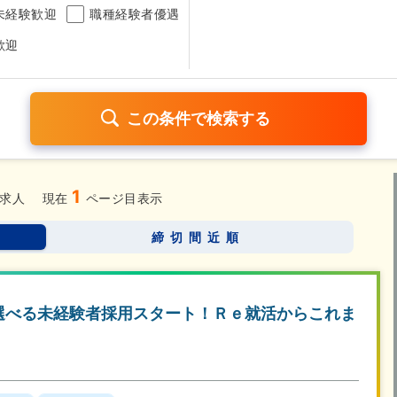
未経験歓迎
職種経験者優遇
歓迎
1
日120日以上
残業少なめ（1日1時間以内）
月給25万円以
求人
現在
ページ目表示
考なし
締切間近順
さらに詳しく検索したい方はこちら➤
ら選べる未経験者採用スタート！Ｒｅ就活からこれま