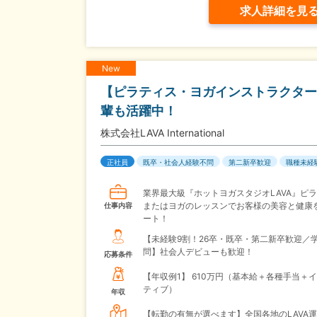
求人詳細を見
New
【ピラティス・ヨガインストラクター
輩も活躍中！
株式会社LAVA International
正社員
既卒・社会人経験不問
第二新卒歓迎
職種未経
業界最大級『ホットヨガスタジオLAVA』ピ
またはヨガのレッスンでお客様の美容と健康
仕事内容
ート！
【未経験9割！26卒・既卒・第二新卒歓迎／
問】社会人デビューも歓迎！
応募条件
【年収例1】
610万円（基本給＋各種手当＋
ティブ）
年収
【転勤の有無が選べます】全国各地のLAVA