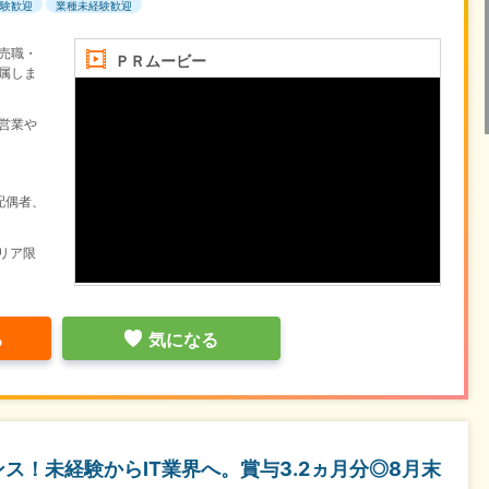
験歓迎
業種未経験歓迎
売職・
ＰＲムービー
属しま
営業や
配偶者、
リア限
る
気になる
ス！未経験からIT業界へ。賞与3.2ヵ月分◎8月末