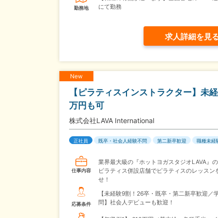
にて勤務
勤務地
求人詳細を見
New
【ピラティスインストラクター】未経験
万円も可
株式会社LAVA International
正社員
既卒・社会人経験不問
第二新卒歓迎
職種未経
業界最大級の『ホットヨガスタジオLAVA』
ピラティス併設店舗でピラティスのレッスン
仕事内容
せ！
【未経験9割！26卒・既卒・第二新卒歓迎／
問】社会人デビューも歓迎！
応募条件