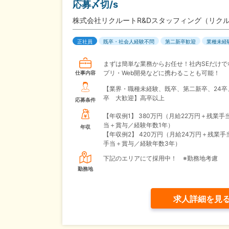
応募〆切/s
株式会社リクルートR&Dスタッフィング（リク
正社員
既卒・社会人経験不問
第二新卒歓迎
業種未経
まずは簡単な業務からお任せ！社内SEだけで
プリ・Web開発などに携わることも可能！
仕事内容
【業界・職種未経験、既卒、第二新卒、24卒
卒 大歓迎】高卒以上
応募条件
【年収例1】
380万円（月給22万円＋残業手
当＋賞与／経験年数1年）
年収
【年収例2】
420万円（月給24万円＋残業手
手当＋賞与／経験年数3年）
下記のエリアにて採用中！ ※勤務地考慮
勤務地
求人詳細を見