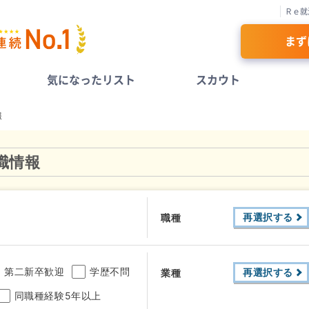
Ｒｅ就
まず
気になったリスト
スカウト
報
職情報
再選択する
職種
第二新卒歓迎
学歴不問
再選択する
業種
同職種経験5年以上