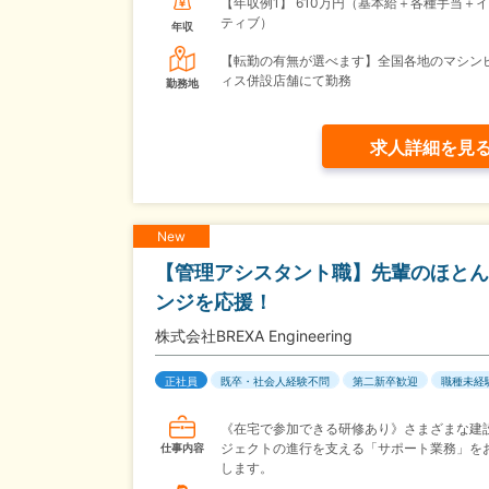
【年収例1】
610万円（基本給＋各種手当＋
ティブ）
年収
【転勤の有無が選べます】全国各地のマシン
ィス併設店舗にて勤務
勤務地
求人詳細を見
New
【管理アシスタント職】先輩のほとん
ンジを応援！
株式会社BREXA Engineering
正社員
既卒・社会人経験不問
第二新卒歓迎
職種未経
《在宅で参加できる研修あり》さまざまな建
ジェクトの進行を支える「サポート業務」を
仕事内容
します。