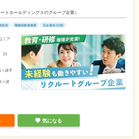
ルートホールディングスのグループ企業）
験歓迎
職種経験者優遇
完全週休2日制
なくア
、25
当＋諸手
当＋諸
る
気になる