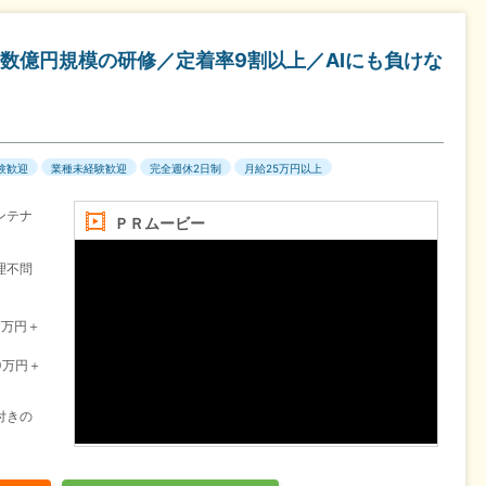
数億円規模の研修／定着率9割以上／AIにも負けな
験歓迎
業種未経験歓迎
完全週休2日制
月給25万円以上
ンテナ
ＰＲムービー
理不問
7万円＋
0万円＋
付きの