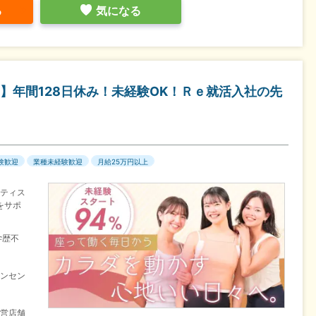
る
気になる
】年間128日休み！未経験OK！Ｒｅ就活入社の先
験歓迎
業種未経験歓迎
月給25万円以上
ラティス
をサポ
学歴不
インセン
運営店舗