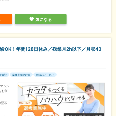
る
気になる
OK！年間128日休み／残業月2h以下／月収43
験歓迎
業種未経験歓迎
月給25万円以上
のマシン
をお任
学歴不