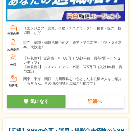
ITエンジニア、営業、事務（デスクワーク）、接客・販売、技
術職 など
仕事内容
現在、就職・転職活動中の方／既卒・第二新卒・中途・２６新
卒、大歓迎！
応募条件
【年収例1】
営業職 410万円（入社1年目 賞与2回＋インセ
ンティブ）
年収
【年収例2】
システムエンジニア職 375万円（入社1年目 賞
与2回）
関東・東海・関西・九州勤務を中心とした非公開求人をご紹介
（もちろん、その他の地域もご紹介可能です）
勤務地
気になる
詳細へ
【広報】SNSの企画・運用・撮影◇未経験からSN