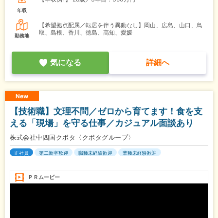
年収
【希望拠点配属／転居を伴う異動なし】岡山、広島、山口、鳥
取、島根、香川、徳島、高知、愛媛
勤務地
気になる
詳細へ
New
【技術職】文理不問／ゼロから育てます！食を支
える「現場」を守る仕事／カジュアル面談あり
株式会社中四国クボタ〈クボタグループ〉
正社員
第二新卒歓迎
職種未経験歓迎
業種未経験歓迎
ＰＲムービー