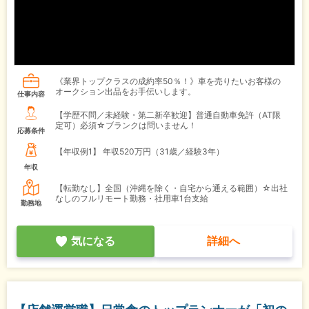
《業界トップクラスの成約率50％！》車を売りたいお客様の
オークション出品をお手伝いします。
仕事内容
【学歴不問／未経験・第二新卒歓迎】普通自動車免許（AT限
定可）必須☆ブランクは問いません！
応募条件
【年収例1】
年収520万円（31歳／経験3年）
年収
【転勤なし】全国（沖縄を除く・自宅から通える範囲）☆出社
なしのフルリモート勤務・社用車1台支給
勤務地
気になる
詳細へ