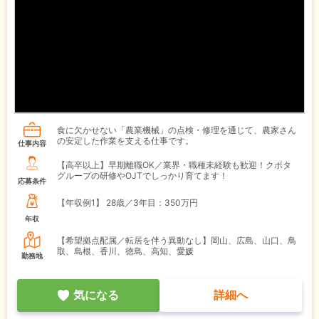
食に欠かせない「農業機械」の点検・修理を通じて、農家さん
の安定した作業を支える仕事です。
仕事内容
【高卒以上】早期離職OK／業界・職種未経験も歓迎！クボタ
グループの研修やOJTでしっかり育てます！
応募条件
【年収例1】
28歳／3年目：350万円
年収
【希望拠点配属／転居を伴う異動なし】岡山、広島、山口、鳥
取、島根、香川、徳島、高知、愛媛
勤務地
気になる
詳細へ