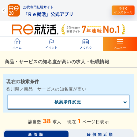
20代専門転職サイト
今すぐ
インストール
「Ｒｅ就活」公式アプリ
ホーム
イベント
ノウハウ
メニュー
商品・サービスの知名度が高いの求人・転職情報
現在の検索条件
香川県／商品・サービスの知名度が高い
検索条件変更
38
1
該当数
求人
現在
ページ目表示
新着順
締切間近順