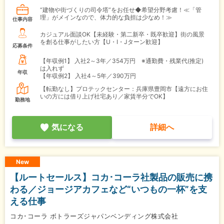
“建物や街づくりの司令塔”をお任せ◆希望分野考慮！≪「管
理」がメインなので、体力的な負担は少なめ！≫
仕事内容
カジュアル面談OK【未経験・第二新卒・既卒歓迎】街の風景
を創る仕事がしたい方【U・I・Jターン歓迎】
応募条件
【年収例1】
入社2～3年／354万円 ※通勤費・残業代(推定)
は入れず
年収
【年収例2】
入社4～5年／390万円
【転勤なし】プロテックセンター：兵庫県豊岡市【遠方にお住
いの方には借り上げ社宅あり／家賃半分でOK】
勤務地
気になる
詳細へ
New
【ルートセールス】コカ･コーラ社製品の販売に携
わる／ジョージアカフェなど“いつもの一杯”を支
える仕事
コカ･コーラ ボトラーズジャパンベンディング株式会社