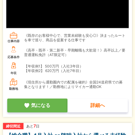
《既存のお客様中心で、営業未経験も安心◎》決まったルート
を車で巡り、商品を提案する仕事です
仕事内容
《高卒・既卒・第二新卒・早期離職も大歓迎！》高卒以上／要
普通運転免許（AT限定可）
応募条件
【年収例1】
500万円（入社3年目）
【年収例2】
620万円（入社7年目）
年収
《現住所から通勤圏内での配属を確約》全国24道府県での募
集となります！／勤務地によりマイカー通勤OK
勤務地
気になる
詳細へ
7
締切間近
あと
日