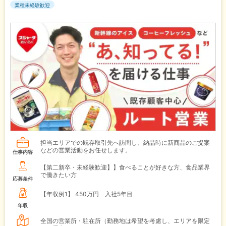
業種未経験歓迎
担当エリアでの既存取引先へ訪問し、納品時に新商品のご提案
などの営業活動をお任せします。
仕事内容
【第二新卒・未経験歓迎】】食べることが好きな方、食品業界
で働きたい方
応募条件
【年収例1】
450万円 入社5年目
年収
全国の営業所・駐在所（勤務地は希望を考慮し、エリアを限定