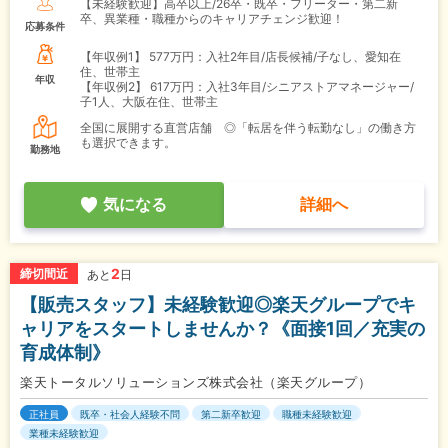
【未経験歓迎】高卒以上/26卒・既卒・フリーター・第二新
卒、異業種・職種からのキャリアチェンジ歓迎！
応募条件
【年収例1】
577万円：入社2年目/店長候補/子なし、愛知在
住、世帯主
年収
【年収例2】
617万円：入社3年目/シニアストアマネージャー/
子1人、大阪在住、世帯主
全国に展開する直営店舗 ◎「転居を伴う転勤なし」の働き方
も選択できます。
勤務地
気になる
詳細へ
2
締切間近
あと
日
【販売スタッフ】未経験歓迎◎楽天グループでキ
ャリアをスタートしませんか？《面接1回／充実の
育成体制》
楽天トータルソリューションズ株式会社（楽天グループ）
正社員
既卒・社会人経験不問
第二新卒歓迎
職種未経験歓迎
業種未経験歓迎