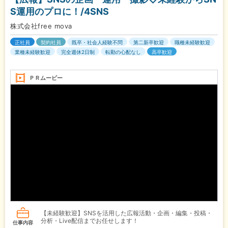
S運用のプロに！/4SNS
株式会社free mova
正社員
契約社員
既卒・社会人経験不問
第二新卒歓迎
職種未経験歓迎
業種未経験歓迎
完全週休2日制
転勤の心配なし
高卒歓迎
ＰＲムービー
【未経験歓迎】SNSを活用した広報活動・企画・編集・投稿・
分析・Live配信までお任せします！
仕事内容