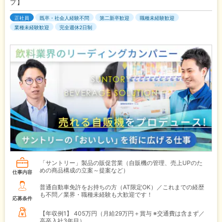
プ】
正社員
既卒・社会人経験不問
第二新卒歓迎
職種未経験歓迎
業種未経験歓迎
完全週休2日制
「サントリー」製品の販促営業（自販機の管理、売上UPのた
めの商品構成の立案～提案など）
仕事内容
普通自動車免許をお持ちの方（AT限定OK）／これまでの経歴
も不問／業界・職種未経験も大歓迎です！
応募条件
【年収例1】
405万円（月給29万円＋賞与 ※交通費は含まず／
高卒入社3年目）