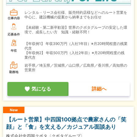
レンタル・リース会社様、販売特約店様などへのルート営業を
中心に、建設機械の提案から納車までをお任せ
仕事内容
【未経験・第二新卒歓迎】世界のクボタグルーブの安定した環
境で、成長したい方 知識・経験不問！
応募条件
【年収例1】
年収390万円（入社1年目）※月20時間程度の残業
代含
年収
【年収例2】
年収500万円（入社2年目）※月20時間程度の残
業代含
岩手県／埼玉県／茨城県／山口県／広島県／香川県／高知県の
営業所
勤務地
気になる
詳細へ
New
【ルート営業】中四国100拠点で農家さんの「笑
顔」と「食」を支える／カジュアル面談あり
株式会社中四国クボタ〈クボタグループ〉