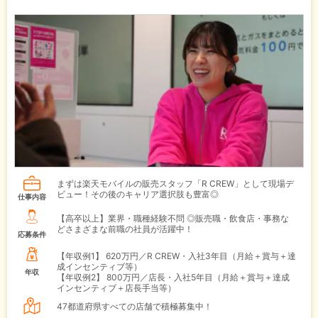
まずは楽天モバイルの販売スタッフ「R CREW」として現場デ
ビュー！その後のキャリア選択肢も豊富◎
仕事内容
【高卒以上】業界・職種経験不問 ◎販売職・飲食店・事務な
どさまざまな前職の社員が活躍中！
応募条件
【年収例1】
620万円／R CREW・入社3年目（月給＋賞与＋達
成インセンティブ等）
年収
【年収例2】
800万円／店長・入社5年目（月給＋賞与＋達成
インセンティブ＋店長手当等）
47都道府県すべての店舗で積極募集中！