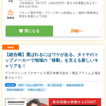
年収
【年収例2】
367万円（月給28万円＋賞与 ※交通費は含まず／
高卒入社1年目）
ブロック選択可能／ブロック外への転勤なし／最終の勤務地は
希望を考慮の上で決定
勤務地
気になる
詳細へ
New
【総合職】選ばれるにはワケがある。タイヤのト
ップメーカーで地域の「移動」を支える新しいキ
ャリアを！
ブリヂストンタイヤサービス西日本株式会社（東証プライム上場企
業グループ）
正社員
既卒・社会人経験不問
第二新卒歓迎
職種未経験歓迎
業種未経験歓迎
転勤の心配なし