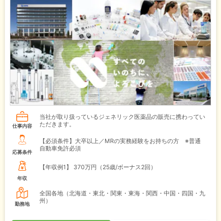
当社が取り扱っているジェネリック医薬品の販売に携わってい
ただきます。
仕事内容
【必須条件】大卒以上／MRの実務経験をお持ちの方 ※普通
自動車免許必須
応募条件
【年収例1】
370万円（25歳/ボーナス2回）
年収
全国各地（北海道・東北・関東・東海・関西・中国・四国・九
州）
勤務地