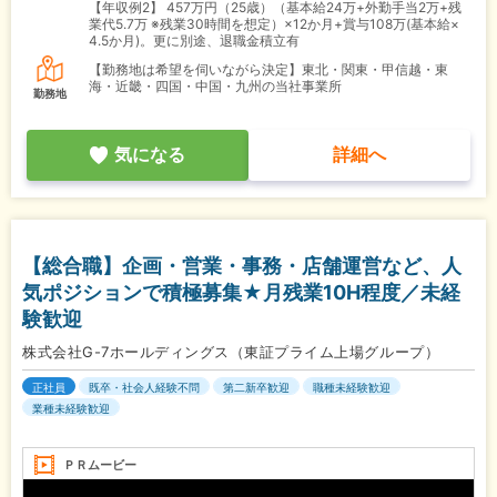
【年収例2】
457万円（25歳）（基本給24万+外勤手当2万+残
業代5.7万 ※残業30時間を想定）×12か月+賞与108万(基本給×
4.5か月)。更に別途、退職金積立有
【勤務地は希望を伺いながら決定】東北・関東・甲信越・東
海・近畿・四国・中国・九州の当社事業所
勤務地
気になる
詳細へ
【総合職】企画・営業・事務・店舗運営など、人
気ポジションで積極募集★月残業10H程度／未経
験歓迎
株式会社G-7ホールディングス（東証プライム上場グループ）
正社員
既卒・社会人経験不問
第二新卒歓迎
職種未経験歓迎
業種未経験歓迎
ＰＲムービー