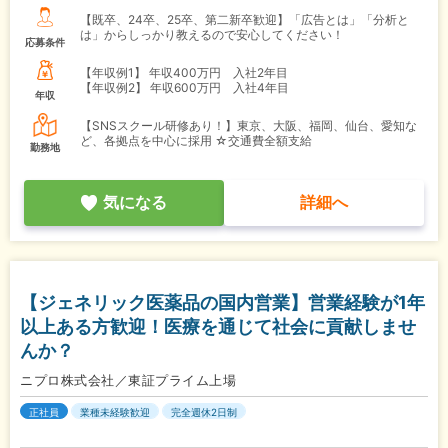
【既卒、24卒、25卒、第二新卒歓迎】「広告とは」「分析と
は」からしっかり教えるので安心してください！
応募条件
【年収例1】
年収400万円 入社2年目
【年収例2】
年収600万円 入社4年目
年収
【SNSスクール研修あり！】東京、大阪、福岡、仙台、愛知な
ど、各拠点を中心に採用 ☆交通費全額支給
勤務地
気になる
詳細へ
【ジェネリック医薬品の国内営業】営業経験が1年
以上ある方歓迎！医療を通じて社会に貢献しませ
んか？
ニプロ株式会社／東証プライム上場
正社員
業種未経験歓迎
完全週休2日制