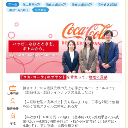
正社員
第二新卒歓迎
職種未経験歓迎
業種未経験歓迎
完全週休2日制
月給25万円以上
高卒歓迎
担当エリアの自動販売機の売上を伸ばすルートセールスです
（製品補充・製品ラインナップの見直しなど）
仕事内容
【未経験歓迎／高卒以上】売り込みよりも、丁寧な対応で信頼
を築く営業スタイルに興味がある方
応募条件
【年収例1】
430万円（20歳）（基本給21万+外勤手当2万+残
業代5万 ※残業30時間を想定）×12か月+賞与94.5万(基本給×
年収
4.5か月) 。更に別途、退職金積立有