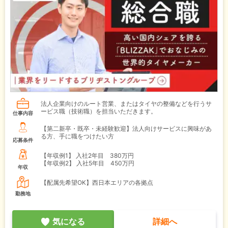
法人企業向けのルート営業、またはタイヤの整備などを行うサ
ービス職（技術職）を担当いただきます。
仕事内容
【第二新卒・既卒・未経験歓迎】法人向けサービスに興味があ
る方、手に職をつけたい方
応募条件
【年収例1】
入社2年目 380万円
【年収例2】
入社5年目 450万円
年収
【配属先希望OK】西日本エリアの各拠点
勤務地
気になる
詳細へ