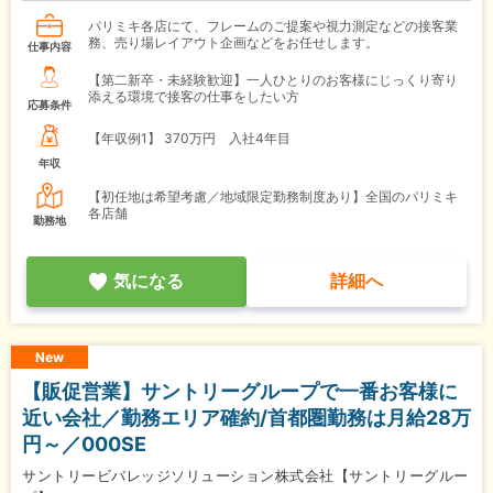
パリミキ各店にて、フレームのご提案や視力測定などの接客業
務、売り場レイアウト企画などをお任せします。
仕事内容
【第二新卒・未経験歓迎】一人ひとりのお客様にじっくり寄り
添える環境で接客の仕事をしたい方
応募条件
【年収例1】
370万円 入社4年目
年収
【初任地は希望考慮／地域限定勤務制度あり】全国のパリミキ
各店舗
勤務地
気になる
詳細へ
New
【販促営業】サントリーグループで一番お客様に
近い会社／勤務エリア確約/首都圏勤務は月給28万
円～／000SE
サントリービバレッジソリューション株式会社【サントリーグルー