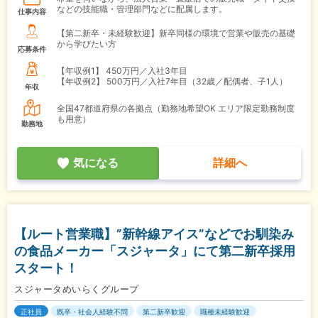
などの技能職・管理部門などに配属します。
仕事内容
【第二新卒・未経験歓迎】新卒同様の環境で営業や販売の基礎
から学びたい方
応募条件
【年収例1】
450万円／入社3年目
【年収例2】
500万円／入社7年目（32歳／配偶者、子1人）
年収
全国47都道府県の各拠点（勤務地希望OK エリア限定勤務制度
も用意）
勤務地
気になる
詳細へ
【ルート営業職】”新幹線アイス”などでお馴染み
の食品メーカー「スジャータ」にて第二新卒採用
スタート！
スジャータめいらくグループ
正社員
既卒・社会人経験不問
第二新卒歓迎
職種未経験歓迎