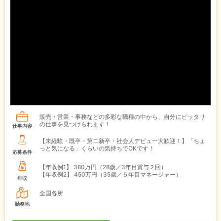
販売・営業・事務などの多彩な職種の中から、自分にピッタリ
の仕事を見つけられます！
仕事内容
【未経験・既卒・第二新卒・社会人デビュー大歓迎！】「ちょ
っと気になる」くらいの気持ちでOKです！
応募条件
【年収例1】
380万円（28歳／3年目賞与２回）
【年収例2】
450万円（35歳／５年目マネージャー）
年収
全国各所
勤務地