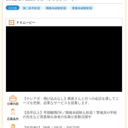
正社員
第二新卒歓迎
職種未経験歓迎
業種未経験歓迎
ＰＲムービー
【テレアポ・飛び込みなし】農家さんと日々の会話を通してニ
ーズを把握。必要なサービスを提案します。
仕事内容
【高卒以上】早期離職OK／職種未経験も歓迎！警備員や学校
の先生など異業種出身者の先輩が多数活躍中
応募条件
【年収例1】
28歳／3年目：350万円