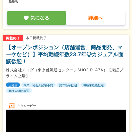
勤務地
気になる
詳細へ
本日掲載終了
掲載終了
【オープンポジション（店舗運営、商品開発、マ
ーケなど）】平均勤続年数23.7年◎カジュアル面
談歓迎！
株式会社チヨダ（東京靴流通センター／SHOE PLAZA）【東証プ
ライム上場】
正社員
既卒・社会人経験不問
第二新卒歓迎
職種未経験歓迎
業種未経験歓迎
ＰＲムービー