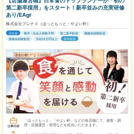
【店舗運営職】日常食のトップランナーが「初の
第二新卒採用」をスタート！新卒並みの充実研修
あり/EAgr
株式会社プレナス（ほっともっと・やよい軒）
正社員
既卒・社会人経験不問
第二新卒歓迎
職種未経験歓迎
業種未経験歓迎
月給25万円以上
高卒歓迎
「ほっともっと」「やよい軒」などの各店舗にて、接客・調
理・店舗運営・管理などを担当いただきます。
仕事内容