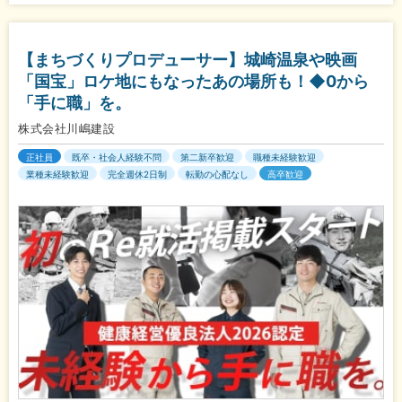
【まちづくりプロデューサー】城崎温泉や映画
「国宝」ロケ地にもなったあの場所も！◆0から
「手に職」を。
株式会社川嶋建設
正社員
既卒・社会人経験不問
第二新卒歓迎
職種未経験歓迎
業種未経験歓迎
完全週休2日制
転勤の心配なし
高卒歓迎