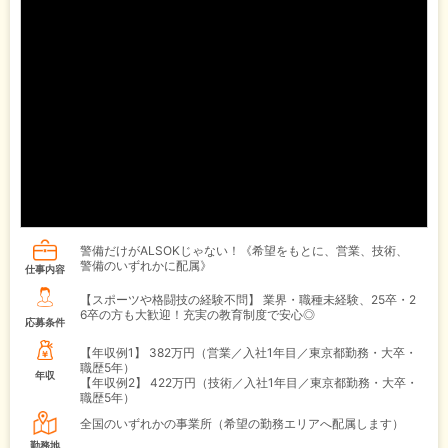
警備だけがALSOKじゃない！《希望をもとに、営業、技術、
警備のいずれかに配属》
仕事内容
【スポーツや格闘技の経験不問】 業界・職種未経験、25卒・2
6卒の方も大歓迎！充実の教育制度で安心◎
応募条件
【年収例1】
382万円（営業／入社1年目／東京都勤務・大卒・
職歴5年）
年収
【年収例2】
422万円（技術／入社1年目／東京都勤務・大卒・
職歴5年）
全国のいずれかの事業所（希望の勤務エリアへ配属します）
勤務地