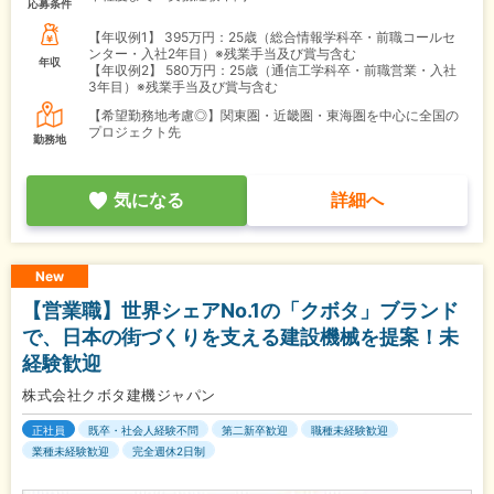
応募条件
【年収例1】
395万円：25歳（総合情報学科卒・前職コールセ
ンター・入社2年目）※残業手当及び賞与含む
年収
【年収例2】
580万円：25歳（通信工学科卒・前職営業・入社
3年目）※残業手当及び賞与含む
【希望勤務地考慮◎】関東圏・近畿圏・東海圏を中心に全国の
プロジェクト先
勤務地
気になる
詳細へ
New
【営業職】世界シェアNo.1の「クボタ」ブランド
で、日本の街づくりを支える建設機械を提案！未
経験歓迎
株式会社クボタ建機ジャパン
正社員
既卒・社会人経験不問
第二新卒歓迎
職種未経験歓迎
業種未経験歓迎
完全週休2日制