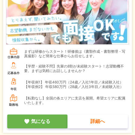
まずは研修からスタート！研修後は《書類作成・書類整理・写
真撮影》など簡単な仕事からお任せします。
仕事内容
【学歴・経験不問】先輩の8割が未経験スタート！志望動機不
要。まずは気軽にお話ししませんか？
応募条件
【年収例1】
年収460万円（24歳／入社1年目／未経験入社）
【年収例2】
年収580万円（28歳／入社3年目／未経験入社）
年収
【転勤なし】全国の各エリアに支店を展開。希望エリアに配属
いたします。
勤務地
気になる
詳細へ