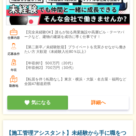
【完全未経験OK】誰もが知る商業施設や高層ビル・テーマパ
ークなど、建物の建築を成功に導く仕事です！
仕事内容
【第二新卒／未経験歓迎】プライベートを充実させながら働き
たい方 大歓迎《未経験入社80％以上》
応募条件
【年収例1】
500万円（20代）
【年収例2】
700万円（30代）
年収
【転居を伴う転勤なし】東京・横浜・大阪・名古屋・福岡など
全国47都道府県
勤務地
気になる
詳細へ
【施工管理アシスタント】未経験から手に職をつ