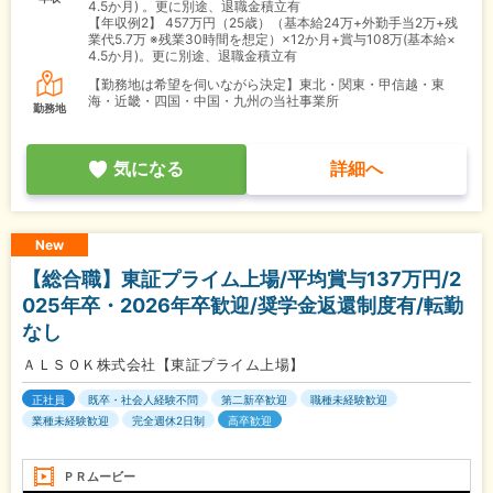
4.5か月) 。更に別途、退職金積立有
【年収例2】
457万円（25歳）（基本給24万+外勤手当2万+残
業代5.7万 ※残業30時間を想定）×12か月+賞与108万(基本給×
4.5か月)。更に別途、退職金積立有
【勤務地は希望を伺いながら決定】東北・関東・甲信越・東
海・近畿・四国・中国・九州の当社事業所
勤務地
気になる
詳細へ
New
【総合職】東証プライム上場/平均賞与137万円/2
025年卒・2026年卒歓迎/奨学金返還制度有/転勤
なし
ＡＬＳＯＫ株式会社【東証プライム上場】
正社員
既卒・社会人経験不問
第二新卒歓迎
職種未経験歓迎
業種未経験歓迎
完全週休2日制
高卒歓迎
ＰＲムービー