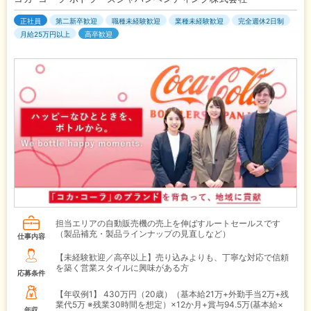
正社員
第二新卒歓迎
職種未経験歓迎
業種未経験歓迎
完全週休2日制
月給25万円以上
高卒歓迎
担当エリアの自動販売機の売上を伸ばすルートセールスです
（製品補充・製品ラインナップの見直しなど）
仕事内容
【未経験歓迎／高卒以上】売り込みよりも、丁寧な対応で信頼
を築く営業スタイルに興味がある方
応募条件
【年収例1】
430万円（20歳）（基本給21万+外勤手当2万+残
業代5万 ※残業30時間を想定）×12か月+賞与94.5万(基本給×
年収