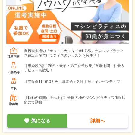
業界最大級の『ホットヨガスタジオLAVA』のマシンピラティ
ス併設店舗でピラティスのレッスンをお任せ！
仕事内容
【未経験9割！26卒・既卒・第二新卒歓迎／学歴不問】社会人
デビューも歓迎！
応募条件
【年収例1】
610万円（基本給＋各種手当＋インセンティブ）
年収
【転勤の有無が選べます】全国各地のマシンピラティス併設店
舗にて勤務
勤務地
気になる
詳細へ