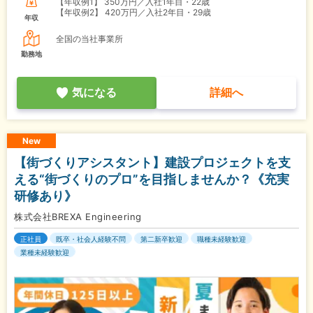
【年収例1】
350万円／入社1年目・22歳
【年収例2】
420万円／入社2年目・29歳
年収
全国の当社事業所
勤務地
気になる
詳細へ
New
【街づくりアシスタント】建設プロジェクトを支
える“街づくりのプロ”を目指しませんか？《充実
研修あり》
株式会社BREXA Engineering
正社員
既卒・社会人経験不問
第二新卒歓迎
職種未経験歓迎
業種未経験歓迎