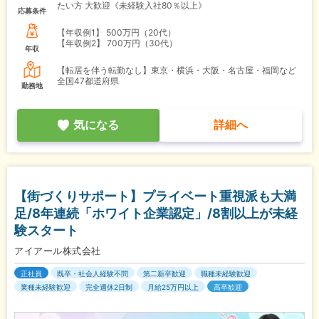
たい方 大歓迎《未経験入社80％以上》
応募条件
【年収例1】
500万円（20代）
【年収例2】
700万円（30代）
年収
【転居を伴う転勤なし】東京・横浜・大阪・名古屋・福岡など
全国47都道府県
勤務地
気になる
詳細へ
【街づくりサポート】プライベート重視派も大満
足/8年連続「ホワイト企業認定」/8割以上が未経
験スタート
アイアール株式会社
正社員
既卒・社会人経験不問
第二新卒歓迎
職種未経験歓迎
業種未経験歓迎
完全週休2日制
月給25万円以上
高卒歓迎