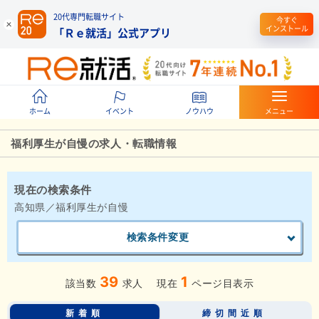
20代専門転職サイト
今すぐ
インストール
「Ｒｅ就活」公式アプリ
ホーム
イベント
ノウハウ
メニュー
福利厚生が自慢の求人・転職情報
現在の検索条件
高知県／福利厚生が自慢
検索条件変更
39
1
該当数
求人
現在
ページ目表示
新着順
締切間近順