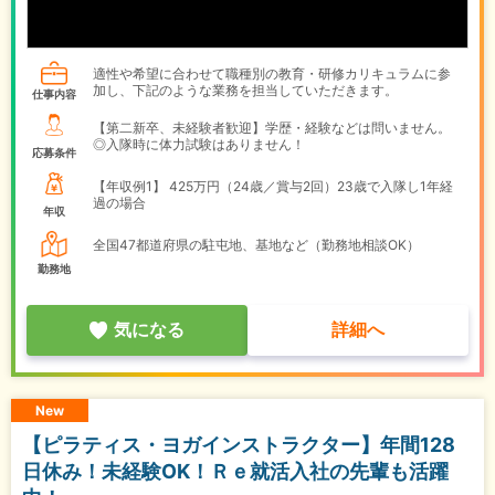
適性や希望に合わせて職種別の教育・研修カリキュラムに参
加し、下記のような業務を担当していただきます。
仕事内容
【第二新卒、未経験者歓迎】学歴・経験などは問いません。
◎入隊時に体力試験はありません！
応募条件
【年収例1】
425万円（24歳／賞与2回）23歳で入隊し1年経
過の場合
年収
全国47都道府県の駐屯地、基地など（勤務地相談OK）
勤務地
気になる
詳細へ
New
【ピラティス・ヨガインストラクター】年間128
日休み！未経験OK！Ｒｅ就活入社の先輩も活躍