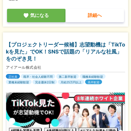
気になる
詳細へ
【プロジェクトリーダー候補】志望動機は「TikTo
kを見た」でOK！SNSで話題の「リアルな社風」
をのぞき見！
アイアール株式会社
正社員
既卒・社会人経験不問
第二新卒歓迎
職種未経験歓迎
業種未経験歓迎
完全週休2日制
月給25万円以上
高卒歓迎