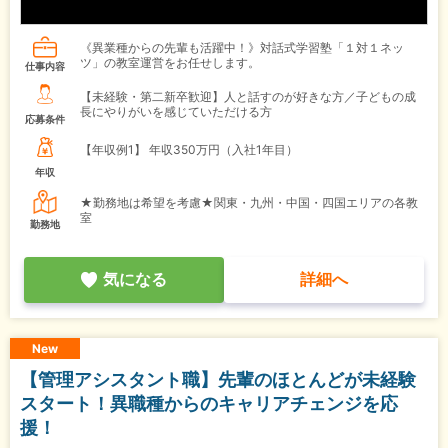
《異業種からの先輩も活躍中！》対話式学習塾「１対１ネッ
ツ」の教室運営をお任せします。
仕事内容
【未経験・第二新卒歓迎】人と話すのが好きな方／子どもの成
長にやりがいを感じていただける方
応募条件
【年収例1】
年収350万円（入社1年目）
年収
★勤務地は希望を考慮★関東・九州・中国・四国エリアの各教
室
勤務地
気になる
詳細へ
New
【管理アシスタント職】先輩のほとんどが未経験
スタート！異職種からのキャリアチェンジを応
援！