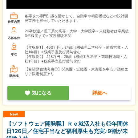
各専攻の専門知識を活かして、自動車や精密機械などの設計開
発業務を担当していただきます。
仕事内容
26卒歓迎／理工系の高専・大学・大学院卒＜未経験者は卒業後
3年程度まで＞実務経験不問
応募条件
【年収例1】
400万円：24歳（機械理工学科卒・前職営業・入
社1年目）※残業手当及び賞与含む
年収
【年収例2】
418万円：25歳（機械工学科卒・前職技術職・入
社1年目）※残業手当及び賞与含む
【希望勤務地考慮◎】関東圏・近畿圏・東海圏を中心／勤務エ
リア限定制度アリ
勤務地
気になる
詳細へ
New
【ソフトウェア開発職】Ｒｅ就活入社も◎年間休
日126日／住宅手当など福利厚生も充実♪9割が未