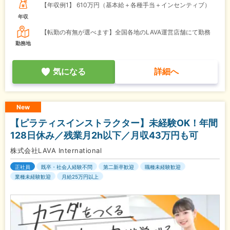
【年収例1】
610万円（基本給＋各種手当＋インセンティブ）
年収
【転勤の有無が選べます】全国各地のLAVA運営店舗にて勤務
勤務地
気になる
詳細へ
New
【ピラティスインストラクター】未経験OK！年間
128日休み／残業月2h以下／月収43万円も可
株式会社LAVA International
正社員
既卒・社会人経験不問
第二新卒歓迎
職種未経験歓迎
業種未経験歓迎
月給25万円以上