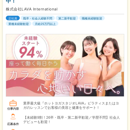
中！
株式会社LAVA International
正社員
既卒・社会人経験不問
第二新卒歓迎
職種未経験歓迎
業種未経験歓迎
月給25万円以上
業界最大級『ホットヨガスタジオLAVA』ピラティスまたはヨ
ガのレッスンでお客様の美容と健康をサポート！
仕事内容
【未経験9割！26卒・既卒・第二新卒歓迎／学歴不問】社会人
デビューも歓迎！
応募条件