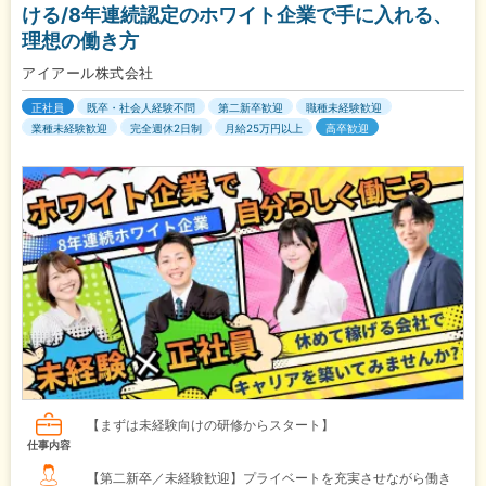
ける/8年連続認定のホワイト企業で手に入れる、
理想の働き方
アイアール株式会社
正社員
既卒・社会人経験不問
第二新卒歓迎
職種未経験歓迎
業種未経験歓迎
完全週休2日制
月給25万円以上
高卒歓迎
【まずは未経験向けの研修からスタート】
仕事内容
【第二新卒／未経験歓迎】プライベートを充実させながら働き