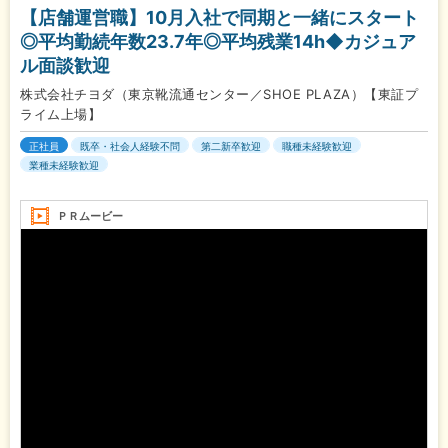
【店舗運営職】10月入社で同期と一緒にスタート
◎平均勤続年数23.7年◎平均残業14h◆カジュア
ル面談歓迎
株式会社チヨダ（東京靴流通センター／SHOE PLAZA）【東証プ
ライム上場】
正社員
既卒・社会人経験不問
第二新卒歓迎
職種未経験歓迎
業種未経験歓迎
ＰＲムービー