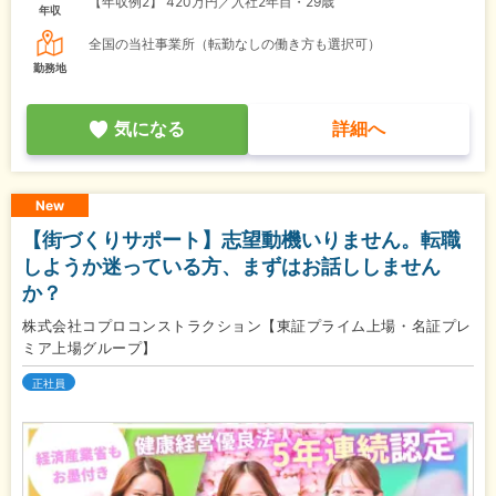
【年収例2】
420万円／入社2年目・29歳
年収
全国の当社事業所（転勤なしの働き方も選択可）
勤務地
気になる
詳細へ
New
【街づくりサポート】志望動機いりません。転職
しようか迷っている方、まずはお話ししません
か？
株式会社コプロコンストラクション【東証プライム上場・名証プレ
ミア上場グループ】
正社員