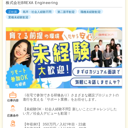
株式会社BREXA Engineering
正社員
既卒・社会人経験不問
第二新卒歓迎
職種未経験歓迎
業種未経験歓迎
《在宅で参加できる研修あり》さまざまな建設プロジェクトの
進行を支える「サポート業務」をお任せします。
仕事内容
【未経験OK・社会人経験不問】新しいことにチャレンジした
い方／社会人デビューも歓迎！
応募条件
【年収例1】
350万円／入社1年目・22歳