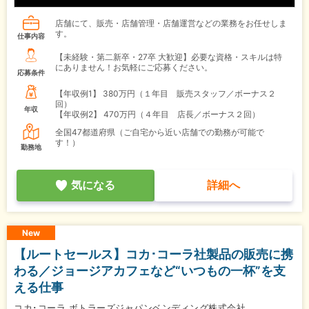
店舗にて、販売・店舗管理・店舗運営などの業務をお任せしま
す。
仕事内容
【未経験・第二新卒・27卒 大歓迎】必要な資格・スキルは特
にありません！お気軽にご応募ください。
応募条件
【年収例1】
380万円（１年目 販売スタッフ／ボーナス２
回）
年収
【年収例2】
470万円（４年目 店長／ボーナス２回）
全国47都道府県（ご自宅から近い店舗での勤務が可能で
す！）
勤務地
気になる
詳細へ
New
【ルートセールス】コカ･コーラ社製品の販売に携
わる／ジョージアカフェなど“いつもの一杯”を支
える仕事
コカ･コーラ ボトラーズジャパンベンディング株式会社