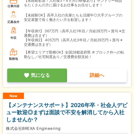
【未経験歓迎！入社後3～4ヵ月の研修あり】サントリー商品
をたくさんの方に届けるお仕事をお任せします！
仕事内容
【未経験OK】高卒入社の先輩たちも活躍中◎大手グループの
安定基盤で長く働きたい方を歓迎します！
応募条件
【年収例1】
367万円（高卒入社1年目／月給28万円＋賞与 ※交
通費は含まず）
年収
【年収例2】
405万円（高卒入社3年目／月給29万円＋賞与 ※
交通費は含まず）
【希望エリアで勤務OK】全国28都道府県 ☆ブロック外への転
勤なし／社宅制度あり／交通費全額支給！
勤務地
気になる
詳細へ
New
【メンテナンスサポート】2026年卒・社会人デビ
ュー歓迎◎まずは面談で不安を解消してから入社
しませんか？
株式会社BREXA Engineering