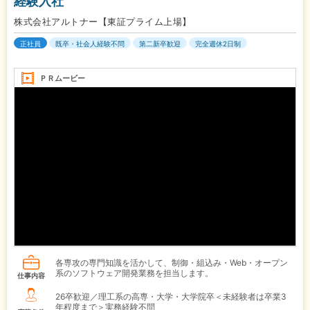
経験入社
株式会社アルトナー【東証プライム上場】
正社員
既卒・社会人経験不問
第二新卒歓迎
完全週休2日制
ＰＲムービー
各専攻の専門知識を活かして、制御・組込み・Web・オープン
系のソフトウェア開発業務を担当します。
仕事内容
26卒歓迎／理工系の高専・大学・大学院卒＜未経験者は卒業3
年程度まで＞実務経験不問