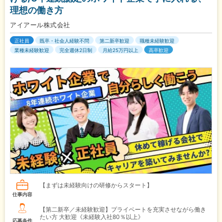
理想の働き方
アイアール株式会社
正社員
既卒・社会人経験不問
第二新卒歓迎
職種未経験歓迎
業種未経験歓迎
完全週休2日制
月給25万円以上
高卒歓迎
【まずは未経験向けの研修からスタート】
仕事内容
【第二新卒／未経験歓迎】プライベートを充実させながら働き
たい方 大歓迎《未経験入社80％以上》
応募条件