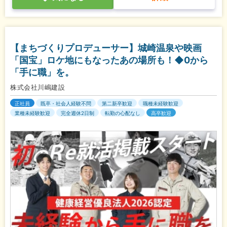
【まちづくりプロデューサー】城崎温泉や映画
「国宝」ロケ地にもなったあの場所も！◆0から
「手に職」を。
株式会社川嶋建設
正社員
既卒・社会人経験不問
第二新卒歓迎
職種未経験歓迎
業種未経験歓迎
完全週休2日制
転勤の心配なし
高卒歓迎