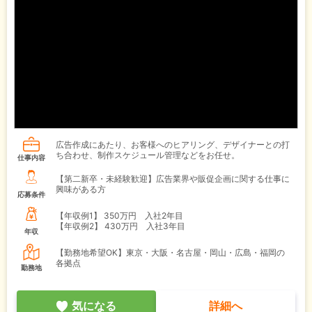
広告作成にあたり、お客様へのヒアリング、デザイナーとの打
ち合わせ、制作スケジュール管理などをお任せ。
仕事内容
【第二新卒・未経験歓迎】広告業界や販促企画に関する仕事に
興味がある方
応募条件
【年収例1】
350万円 入社2年目
【年収例2】
430万円 入社3年目
年収
【勤務地希望OK】東京・大阪・名古屋・岡山・広島・福岡の
各拠点
勤務地
気になる
詳細へ