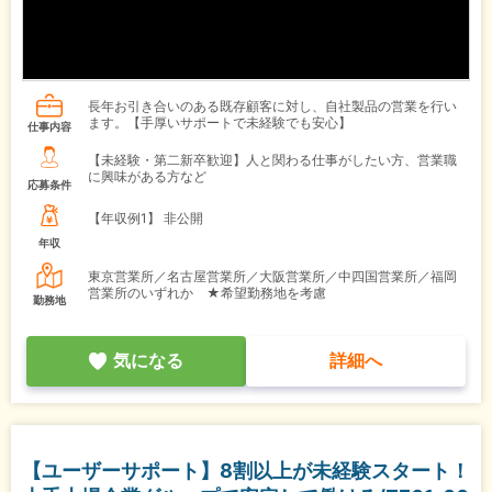
長年お引き合いのある既存顧客に対し、自社製品の営業を行い
ます。【手厚いサポートで未経験でも安心】
仕事内容
【未経験・第二新卒歓迎】人と関わる仕事がしたい方、営業職
に興味がある方など
応募条件
【年収例1】
非公開
年収
東京営業所／名古屋営業所／大阪営業所／中四国営業所／福岡
営業所のいずれか ★希望勤務地を考慮
勤務地
気になる
詳細へ
【ユーザーサポート】8割以上が未経験スタート！