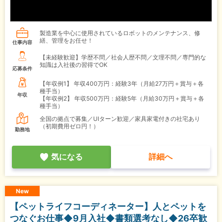
製造業を中心に使用されているロボットのメンテナンス、修
繕、管理をお任せ！
仕事内容
【未経験歓迎】学歴不問／社会人歴不問／文理不問／専門的な
知識は入社後の習得でOK
応募条件
【年収例1】
年収400万円：経験3年（月給27万円＋賞与＋各
種手当）
年収
【年収例2】
年収500万円：経験5年（月給30万円＋賞与＋各
種手当）
全国の拠点で募集／UIターン歓迎／家具家電付きの社宅あり
（初期費用ゼロ円！）
勤務地
気になる
詳細へ
New
【ペットライフコーディネーター】人とペットを
つなぐお仕事◆9月入社◆書類選考なし◆26卒歓