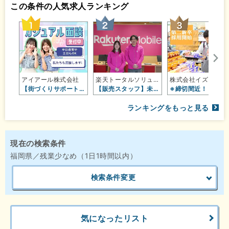
この条件の人気求人ランキング
アイアール株式会社
楽天トータルソリューションズ株式会…
株式会社イズミ
【街づくりサポート】プライベート重…
【販売スタッフ】未経験歓迎◎楽天グ…
※締切間近！【店
ランキングをもっと見る
現在の検索条件
福岡県／残業少なめ（1日1時間以内）
検索条件変更
気になったリスト