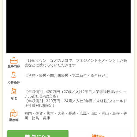
「ゆめタウン」などの店舗で、マネジメントをメインとした販
売などに携わっていただきます
仕事内容
【学歴・経験不問】未経験・第二新卒・既卒歓迎！
応募条件
【年収例1】
420万円（27歳／入社2年目／業界経験者/ナショ
ナル正社員※総合職）
年収
【年収例2】
320万円（24歳／入社2年目／未経験/フィールド
正社員※地域限定）
福岡・佐賀・熊本・大分・長崎・広島・山口・岡山・島根・香
川・徳島・兵庫
勤務地
気になる
詳細へ