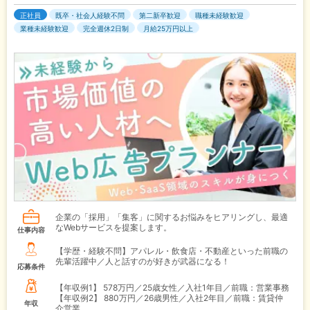
正社員
既卒・社会人経験不問
第二新卒歓迎
職種未経験歓迎
業種未経験歓迎
完全週休2日制
月給25万円以上
企業の「採用」「集客」に関するお悩みをヒアリングし、最適
なWebサービスを提案します。
仕事内容
【学歴・経験不問】アパレル・飲食店・不動産といった前職の
先輩活躍中／人と話すのが好きが武器になる！
応募条件
【年収例1】
578万円／25歳女性／入社1年目／前職：営業事務
【年収例2】
880万円／26歳男性／入社2年目／前職：賃貸仲
年収
介営業