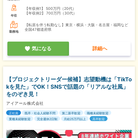
【年収例1】
500万円（20代）
【年収例2】
700万円（30代）
年収
【転居を伴う転勤なし】東京・横浜・大阪・名古屋・福岡など
全国47都道府県
勤務地
気になる
詳細へ
【プロジェクトリーダー候補】志望動機は「TikTo
kを見た」でOK！SNSで話題の「リアルな社風」
をのぞき見！
アイアール株式会社
正社員
既卒・社会人経験不問
第二新卒歓迎
職種未経験歓迎
業種未経験歓迎
完全週休2日制
月給25万円以上
高卒歓迎