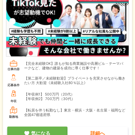
【完全未経験OK】誰もが知る商業施設や高層ビル・テーマパ
ークなど、建物の建築を成功に導く仕事です！
仕事内容
【第二新卒／未経験歓迎】プライベートを充実させながら働き
たい方 大歓迎《未経験入社80％以上》
応募条件
【年収例1】
500万円（20代）
【年収例2】
700万円（30代）
年収
【転居を伴う転勤なし】東京・横浜・大阪・名古屋・福岡など
全国47都道府県
勤務地
気になる
詳細へ