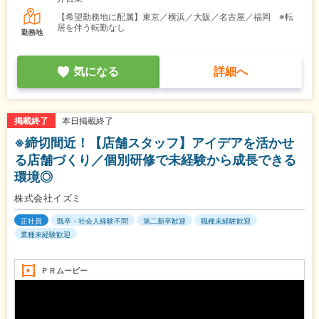
【希望勤務地に配属】東京／横浜／大阪／名古屋／福岡 ※転
居を伴う転勤なし
勤務地
気になる
詳細へ
本日掲載終了
掲載終了
※締切間近！【店舗スタッフ】アイデアを活かせ
る店舗づくり／個別研修で未経験から成長できる
環境◎
株式会社イズミ
正社員
既卒・社会人経験不問
第二新卒歓迎
職種未経験歓迎
業種未経験歓迎
ＰＲムービー