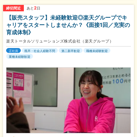
2
締切間近
あと
日
【販売スタッフ】未経験歓迎◎楽天グループでキ
ャリアをスタートしませんか？《面接1回／充実の
育成体制》
楽天トータルソリューションズ株式会社（楽天グループ）
正社員
既卒・社会人経験不問
第二新卒歓迎
職種未経験歓迎
業種未経験歓迎