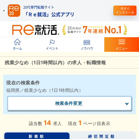
20代専門転職サイト
今すぐ
インストール
「Ｒｅ就活」公式アプリ
ホーム
イベント
ノウハウ
メニュー
残業少なめ（1日1時間以内）の求人・転職情報
現在の検索条件
福岡県／残業少なめ（1日1時間以内）
検索条件変更
14
1
該当数
求人
現在
ページ目表示
新着順
締切間近順