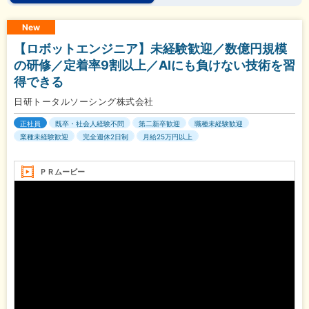
New
【ロボットエンジニア】未経験歓迎／数億円規模
の研修／定着率9割以上／AIにも負けない技術を習
得できる
日研トータルソーシング株式会社
正社員
既卒・社会人経験不問
第二新卒歓迎
職種未経験歓迎
業種未経験歓迎
完全週休2日制
月給25万円以上
ＰＲムービー