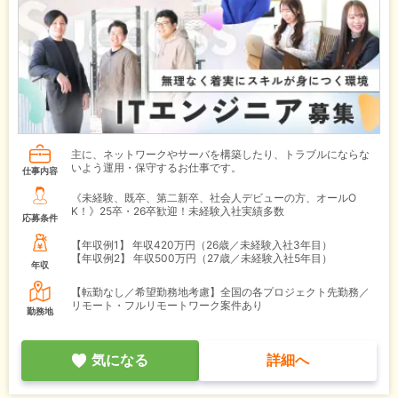
主に、ネットワークやサーバを構築したり、トラブルにならな
いよう運用・保守するお仕事です。
仕事内容
《未経験、既卒、第二新卒、社会人デビューの方、オールO
K！》25卒・26卒歓迎！未経験入社実績多数
応募条件
【年収例1】
年収420万円（26歳／未経験入社3年目）
【年収例2】
年収500万円（27歳／未経験入社5年目）
年収
【転勤なし／希望勤務地考慮】全国の各プロジェクト先勤務／
リモート・フルリモートワーク案件あり
勤務地
気になる
詳細へ