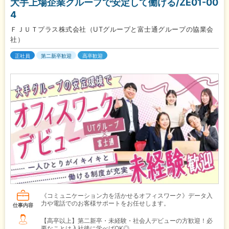
大手上場企業グループで安定して働ける/ZE01-00
4
ＦＪＵＴプラス株式会社（UTグループと富士通グループの協業会
社）
正社員
第二新卒歓迎
高卒歓迎
《コミュニケーション力を活かせるオフィスワーク》データ入
力や電話でのお客様サポートをお任せします。
仕事内容
【高卒以上】第二新卒・未経験・社会人デビューの方歓迎！必
要なことは入社後に学べばOK◎