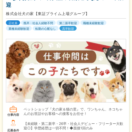
迎
株式会社犬の家【東証プライム上場グループ】
正社員
既卒・社会人経験不問
第二新卒歓迎
職種未経験歓迎
業種未経験歓迎
転勤の心配なし
高卒歓迎
ペットショップ『犬の家＆猫の里』で、ワンちゃん、ネコちゃ
んのお世話やお客様への接客をお任せ！
仕事内容
【未経験・第二新卒・26卒・社会人デビュー・フリーター大歓
迎◎】学歴経歴は一切不問！◆面接1回のみ
応募条件