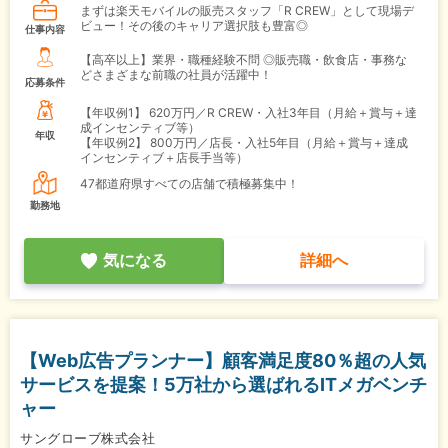
まずは楽天モバイルの販売スタッフ「R CREW」として現場デ
ビュー！その後のキャリア選択肢も豊富◎
仕事内容
【高卒以上】業界・職種経験不問 ◎販売職・飲食店・事務な
どさまざまな前職の社員が活躍中！
応募条件
【年収例1】
620万円／R CREW・入社3年目（月給＋賞与＋達
成インセンティブ等）
年収
【年収例2】
800万円／店長・入社5年目（月給＋賞与＋達成
インセンティブ＋店長手当等）
47都道府県すべての店舗で積極募集中！
勤務地
気になる
詳細へ
【Web広告プランナー】顧客満足度80％超の人気
サービスを提案！5万社から選ばれるITメガベンチ
ャー
サングローブ株式会社