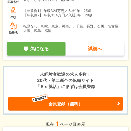
応募条件
【年収例1】
年収324万円／入社1年・25歳
【年収例2】
年収334万円／入社3年・28歳
年収
転勤なし／札幌、東京、神奈川、千葉、長野、石川、名古屋、
大阪、広島、福岡
勤務地
気になる
詳細へ
未経験者歓迎の求人多数！
20代・第二新卒の転職サイト
「Ｒｅ就活」にまずは会員登録
会員登録（無料）
1
現在
ページ目表示