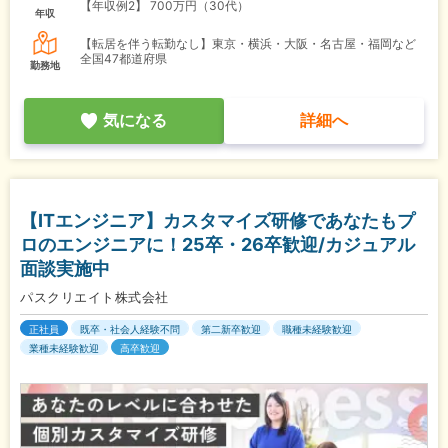
【年収例2】
700万円（30代）
年収
【転居を伴う転勤なし】東京・横浜・大阪・名古屋・福岡など
全国47都道府県
勤務地
気になる
詳細へ
【ITエンジニア】カスタマイズ研修であなたもプ
ロのエンジニアに！25卒・26卒歓迎/カジュアル
面談実施中
パスクリエイト株式会社
正社員
既卒・社会人経験不問
第二新卒歓迎
職種未経験歓迎
業種未経験歓迎
高卒歓迎