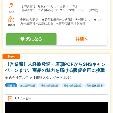
【年収例1】
月収例35万円／店長（30歳）
【年収例2】
月収例45万円／エリアマネージャー（32歳）
年収
全国の各拠点 ★希望勤務地への配属 ★転勤なし ★マイ
カー通勤可 ※店舗による ※無料の駐車場を完備
勤務地
気になる
詳細へ
New
【営業職】未経験歓迎・店頭POPからSNSキャン
ペーンまで、商品の魅力を届ける販促企画に挑戦
株式会社アルファ【東証スタンダード上場】
正社員
第二新卒歓迎
職種未経験歓迎
業種未経験歓迎
完全週休2日制
ＰＲムービー