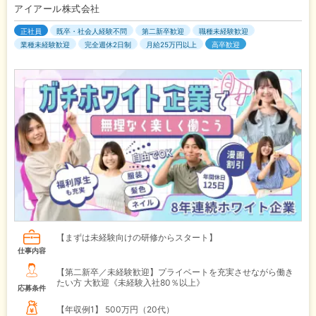
アイアール株式会社
正社員
既卒・社会人経験不問
第二新卒歓迎
職種未経験歓迎
業種未経験歓迎
完全週休2日制
月給25万円以上
高卒歓迎
【まずは未経験向けの研修からスタート】
仕事内容
【第二新卒／未経験歓迎】プライベートを充実させながら働き
たい方 大歓迎《未経験入社80％以上》
応募条件
【年収例1】
500万円（20代）