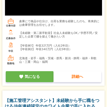
倉庫にて検品や仕分け、出荷を業務を経験したのち、将来的に
は倉庫管理をお任せします。
仕事内容
【未経験・第二新卒歓迎】社会人未経験もOK／学歴不問／安
定した企業で腰を据えて働きたい方
応募条件
【年収例1】
年収321万円（入社2年目）
【年収例2】
年収340万円（入社5年目）
年収
北海道・岩手・福島・茨城・群馬・新潟・静岡・福井・和歌
山・三重・岡山・福岡
勤務地
気になる
詳細へ
【施工管理アシスタント】未経験から手に職をつ
ける/8年連続認定のホワイト企業で手に入れる、