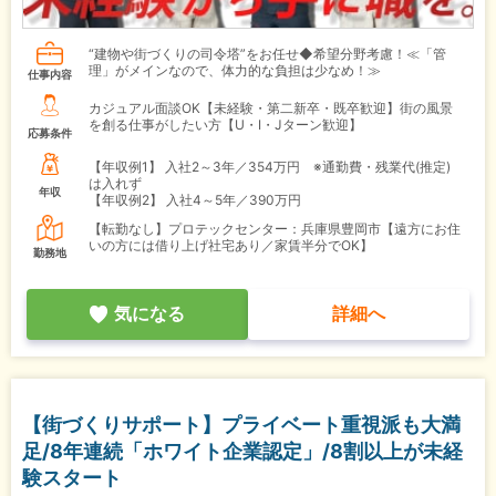
“建物や街づくりの司令塔”をお任せ◆希望分野考慮！≪「管
理」がメインなので、体力的な負担は少なめ！≫
仕事内容
カジュアル面談OK【未経験・第二新卒・既卒歓迎】街の風景
を創る仕事がしたい方【U・I・Jターン歓迎】
応募条件
【年収例1】
入社2～3年／354万円 ※通勤費・残業代(推定)
は入れず
年収
【年収例2】
入社4～5年／390万円
【転勤なし】プロテックセンター：兵庫県豊岡市【遠方にお住
いの方には借り上げ社宅あり／家賃半分でOK】
勤務地
気になる
詳細へ
【街づくりサポート】プライベート重視派も大満
足/8年連続「ホワイト企業認定」/8割以上が未経
験スタート