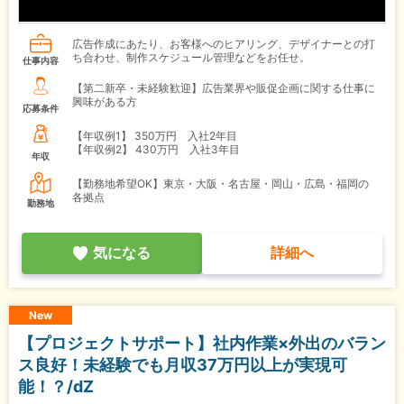
広告作成にあたり、お客様へのヒアリング、デザイナーとの打
ち合わせ、制作スケジュール管理などをお任せ。
仕事内容
【第二新卒・未経験歓迎】広告業界や販促企画に関する仕事に
興味がある方
応募条件
【年収例1】
350万円 入社2年目
【年収例2】
430万円 入社3年目
年収
【勤務地希望OK】東京・大阪・名古屋・岡山・広島・福岡の
各拠点
勤務地
気になる
詳細へ
New
【プロジェクトサポート】社内作業×外出のバラン
ス良好！未経験でも月収37万円以上が実現可
能！？/dZ