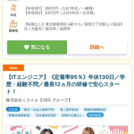
【年収例1】
280万円（入社1年目／一般職）
【年収例2】
320万円（入社5年目／主任職）
年収
【転勤なし】東京都新宿区 ※駅チカ／新宿三丁目駅より徒歩5
分／大阪市／新潟市／福岡市
勤務地
気になる
詳細へ
New
【ITエンジニア】《定着率95％》年休130日／学
歴・経験不問／最長12ヵ月の研修で安心スター
ト！
株式会社ミライル【CRG グループ】
正社員
既卒・社会人経験不問
第二新卒歓迎
職種未経験歓迎
業種未経験歓迎
完全週休2日制
転勤の心配なし
高卒歓迎