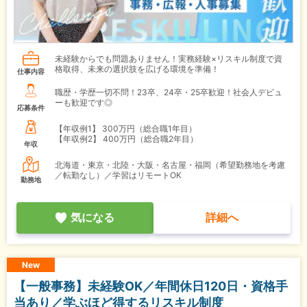
未経験からでも問題ありません！実務経験×リスキル制度で資
格取得、未来の選択肢を広げる環境を準備！
仕事内容
職歴・学歴一切不問！23卒、24卒・25卒歓迎！社会人デビュ
ーも歓迎です◎
応募条件
【年収例1】
300万円（総合職1年目）
【年収例2】
400万円（総合職2年目）
年収
北海道・東京・北陸・大阪・名古屋・福岡（希望勤務地を考慮
／転勤なし）／学習はリモートOK
勤務地
気になる
詳細へ
New
【一般事務】未経験OK／年間休日120日・資格手
当あり／学ぶほど得するリスキル制度