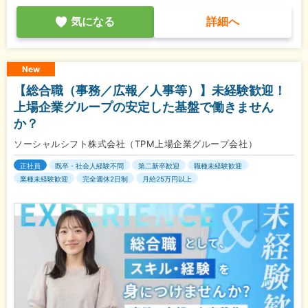
気になる
詳細へ
New
【総合職（事務／広報／人事等）】未経験歓迎！
上場企業グループの安定した基盤で働きません
か？
ソーシャルシフト株式会社（TPM上場企業グループ会社）
正社員
既卒・社会人経験不問
第二新卒歓迎
職種未経験歓迎
業種未経験歓迎
完全週休2日制
月給25万円以上