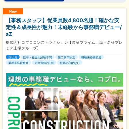
New
【事務スタッフ】従業員数4,800名超！確かな安
定性＆成長性が魅力！未経験から事務職デビュー/
aZ
株式会社コプロコンストラクション【東証プライム上場・名証プレ
ミア上場グループ】
正社員
既卒・社会人経験不問
第二新卒歓迎
職種未経験歓迎
業種未経験歓迎
完全週休2日制
転勤の心配なし