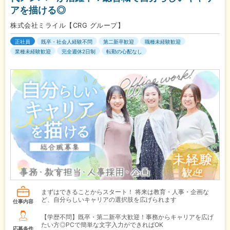
アを描ける◎
株式会社ミライル【CRG グループ】
正社員
既卒・社会人経験不問
第二新卒歓迎
職種未経験歓迎
業種未経験歓迎
完全週休2日制
転勤の心配なし
まずはできることからスタート！ 将来は教育・人事・企画な
ど、自分らしいキャリアの選択肢を広げられます
仕事内容
【学歴不問】既卒・第二新卒大歓迎！事務からキャリアを広げ
たい方◎PCで簡単な文字入力ができればOK
応募条件