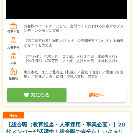
お客様のパートナーとして、空間づくりにおける集客力やブラ
ンディング向上に貢献！
仕事内容
【第二新卒歓迎】同期入社あり ◎空間デザインに関する知識
がなくても大丈夫！
応募条件
【年収例1】
430万円（２５歳、入社３年目、未経験入社）
【年収例2】
470万円（２７歳、入社５年目、未経験入社）
年収
東京本社、または北海道（札幌）／宮城（仙台）／愛知（名古
屋）／京都／大阪／福岡／沖縄の支店・営業所
勤務地
気になる
詳細へ
New
【総合職（教育担当・人事採用・事業企画）】20
代メンバーが活躍中！総合職で自分らしいキャリ