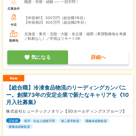
職歴・学歴・経験 ── 一切不問！
応募条件
【年収例1】
300万円（総合職1年目）
【年収例2】
400万円（総合職2年目）
年収
北海道・東京・北陸・大阪・名古屋・福岡（希望勤務地を考慮
／転勤なし）／学習はリモートOK
勤務地
気になる
詳細へ
New
【総合職】冷凍食品物流のリーディングカンパニ
ー。創業73年の安定企業で新たなキャリアを《10
月入社募集》
株式会社ヒューテックノオリン【SGホールディングスグループ】
正社員
既卒・社会人経験不問
第二新卒歓迎
職種未経験歓迎
業種未経験歓迎