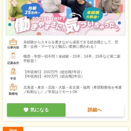
未経験からスキルを磨きながら成長できる総合職として、営
業・企画・マーケなど幅広い業務に携われる！
仕事内容
職歴・学歴一切不問！未経験・23卒、24卒、25卒など第二新
卒歓迎！
応募条件
【年収例1】
300万円（総合職1年目）
【年収例2】
400万円（総合職2年目）
年収
北海道・東京・北陸・大阪・名古屋・福岡（希望勤務地を考慮
／転勤なし）／学習はリモートOK
勤務地
気になる
詳細へ
New