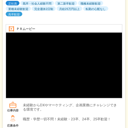
正社員
既卒・社会人経験不問
第二新卒歓迎
職種未経験歓迎
業種未経験歓迎
完全週休2日制
月給25万円以上
転勤の心配なし
高卒歓迎
ＰＲムービー
未経験からDXやマーケティング、企画業務にチャレンジでき
る環境です。
仕事内容
職歴・学歴一切不問！未経験・23卒、24卒、25卒歓迎！
応募条件