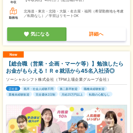
年収
北海道・東京・北陸・大阪・名古屋・福岡（希望勤務地を考慮
／転勤なし）／学習はリモートOK
勤務地
気になる
詳細へ
New
【総合職（営業・企画・マーケ等）】勉強したら
お金がもらえる！Ｒｅ就活から45名入社済◎
ソーシャルシフト株式会社（TPM上場企業グループ会社）
正社員
既卒・社会人経験不問
第二新卒歓迎
職種未経験歓迎
業種未経験歓迎
完全週休2日制
月給25万円以上
転勤の心配なし