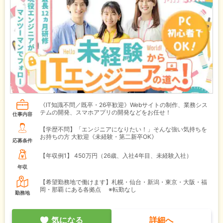
《IT知識不問／既卒・26卒歓迎》Webサイトの制作、業務シス
テムの開発、スマホアプリの開発などをお任せ！
仕事内容
【学歴不問】「エンジニアになりたい！」そんな強い気持ちを
お持ちの方 大歓迎《未経験・第二新卒OK》
応募条件
【年収例1】
450万円（26歳、入社4年目、未経験入社）
年収
【希望勤務地で働けます】札幌・仙台・新潟・東京・大阪・福
岡・那覇 にある各拠点 ※転勤なし
勤務地
気になる
詳細へ