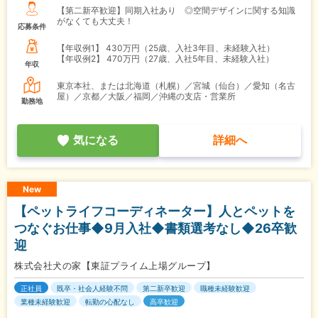
【第二新卒歓迎】同期入社あり ◎空間デザインに関する知識
がなくても大丈夫！
応募条件
【年収例1】
430万円（25歳、入社3年目、未経験入社）
【年収例2】
470万円（27歳、入社5年目、未経験入社）
年収
東京本社、または北海道（札幌）／宮城（仙台）／愛知（名古
屋）／京都／大阪／福岡／沖縄の支店・営業所
勤務地
気になる
詳細へ
New
【ペットライフコーディネーター】人とペットを
つなぐお仕事◆9月入社◆書類選考なし◆26卒歓
迎
株式会社犬の家【東証プライム上場グループ】
正社員
既卒・社会人経験不問
第二新卒歓迎
職種未経験歓迎
業種未経験歓迎
転勤の心配なし
高卒歓迎