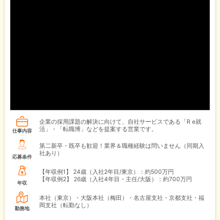
企業の採用課題の解決に向けて、自社サービスである「R e就
活」・「転職博」などを提案する営業です。
仕事内容
第二新卒・既卒も歓迎！業界＆職種経験は問いません（同期入
社あり）
応募条件
【年収例1】
24歳（入社2年目/東京）：約500万円
【年収例2】
26歳（入社4年目・主任/大阪）：約700万円
年収
本社（東京）・大阪本社（梅田）・名古屋支社・京都支社・福
岡支社（転勤なし）
勤務地