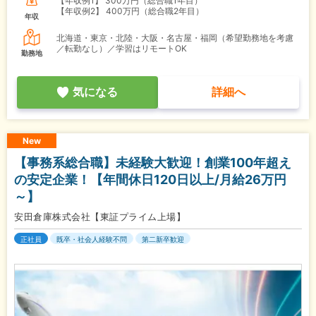
【年収例1】
300万円（総合職1年目）
【年収例2】
400万円（総合職2年目）
年収
北海道・東京・北陸・大阪・名古屋・福岡（希望勤務地を考慮
／転勤なし）／学習はリモートOK
勤務地
気になる
詳細へ
New
【事務系総合職】未経験大歓迎！創業100年超え
の安定企業！【年間休日120日以上/月給26万円
～】
安田倉庫株式会社【東証プライム上場】
正社員
既卒・社会人経験不問
第二新卒歓迎