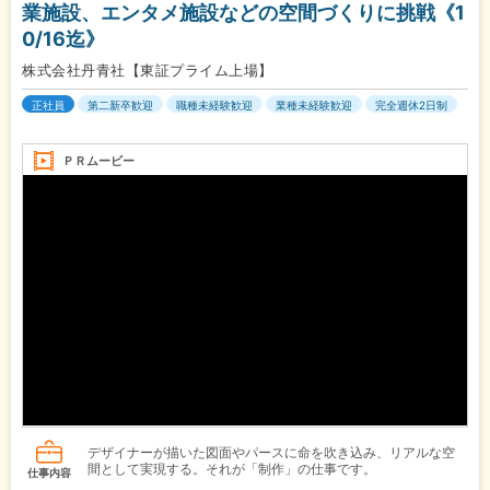
業施設、エンタメ施設などの空間づくりに挑戦《1
0/16迄》
株式会社丹青社【東証プライム上場】
正社員
第二新卒歓迎
職種未経験歓迎
業種未経験歓迎
完全週休2日制
ＰＲムービー
デザイナーが描いた図面やパースに命を吹き込み、リアルな空
間として実現する。それが「制作」の仕事です。
仕事内容