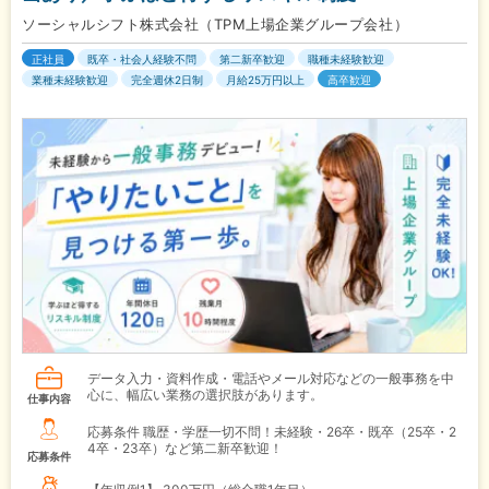
ソーシャルシフト株式会社（TPM上場企業グループ会社）
正社員
既卒・社会人経験不問
第二新卒歓迎
職種未経験歓迎
業種未経験歓迎
完全週休2日制
月給25万円以上
高卒歓迎
データ入力・資料作成・電話やメール対応などの一般事務を中
心に、幅広い業務の選択肢があります。
仕事内容
応募条件 職歴・学歴一切不問！未経験・26卒・既卒（25卒・2
4卒・23卒）など第二新卒歓迎！
応募条件