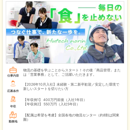
物流の基礎を学ぶことからスタート！その後「商品管理」また
は「営業事務」として、ご活躍いただきます。
仕事内容
【2026年10月入社】未経験・第二新卒歓迎／安定した環境で
新しいスタートを切りたい方
応募条件
【年収例1】
400万円前後（入社1年目）
【年収例2】
550万円（入社5年目）
年収
【配属は希望を考慮】全国各地の物流センター（約8割は関東
圏）
勤務地