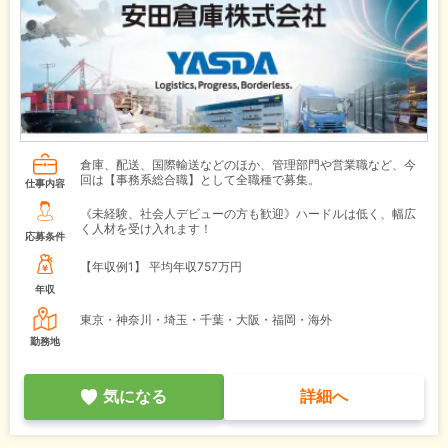
倉庫、配送、国際輸送などのほか、管理部門や営業職など、今
回は【事務系総合職】として全職種で募集。
仕事内容
《未経験、社会人デビューの方も歓迎》ハードルは低く、幅広
く人材を受け入れます！
応募条件
【年収例1】
平均年収757万円
年収
東京・神奈川・埼玉・千葉・大阪・福岡・海外
勤務地
気になる
詳細へ