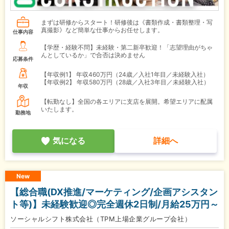
まずは研修からスタート！研修後は《書類作成・書類整理・写
真撮影》など簡単な仕事からお任せします。
仕事内容
【学歴・経験不問】未経験・第二新卒歓迎！「志望理由がちゃ
んとしているか」で合否は決めません
応募条件
【年収例1】
年収460万円（24歳／入社1年目／未経験入社）
【年収例2】
年収580万円（28歳／入社3年目／未経験入社）
年収
【転勤なし】全国の各エリアに支店を展開。希望エリアに配属
いたします。
勤務地
気になる
詳細へ
New
【総合職(DX推進/マーケティング/企画アシスタン
ト等)】未経験歓迎◎完全週休2日制/月給25万円～
ソーシャルシフト株式会社（TPM上場企業グループ会社）