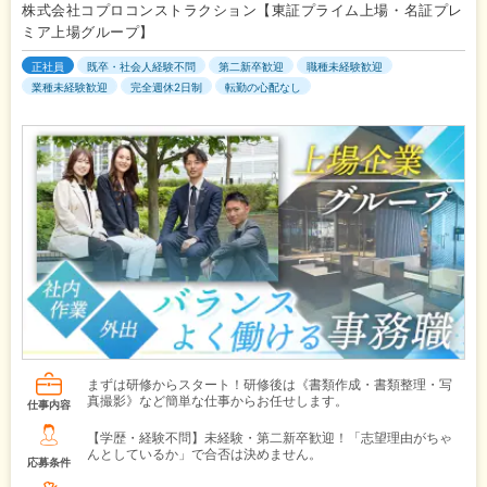
株式会社コプロコンストラクション【東証プライム上場・名証プレ
ミア上場グループ】
正社員
既卒・社会人経験不問
第二新卒歓迎
職種未経験歓迎
業種未経験歓迎
完全週休2日制
転勤の心配なし
まずは研修からスタート！研修後は《書類作成・書類整理・写
真撮影》など簡単な仕事からお任せします。
仕事内容
【学歴・経験不問】未経験・第二新卒歓迎！「志望理由がちゃ
んとしているか」で合否は決めません。
応募条件