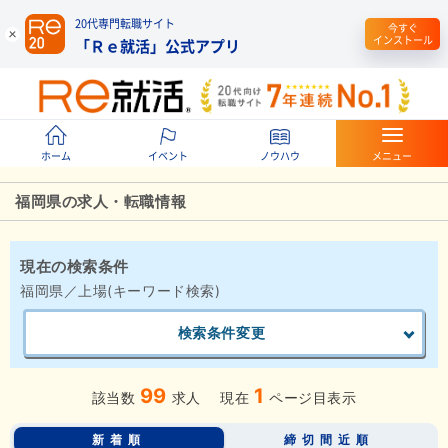
20代専門転職サイト
今すぐ
インストール
「Ｒｅ就活」公式アプリ
ホーム
イベント
ノウハウ
メニュー
福岡県の求人・転職情報
現在の検索条件
福岡県／上場(キーワード検索)
検索条件変更
99
1
該当数
求人
現在
ページ目表示
新着順
締切間近順