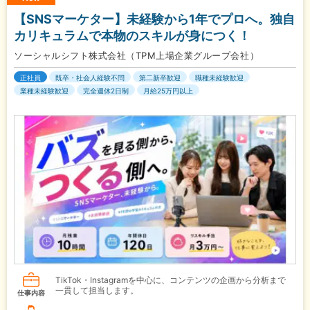
【SNSマーケター】未経験から1年でプロへ。独自
カリキュラムで本物のスキルが身につく！
ソーシャルシフト株式会社（TPM上場企業グループ会社）
正社員
既卒・社会人経験不問
第二新卒歓迎
職種未経験歓迎
業種未経験歓迎
完全週休2日制
月給25万円以上
TikTok・Instagramを中心に、コンテンツの企画から分析まで
一貫して担当します。
仕事内容