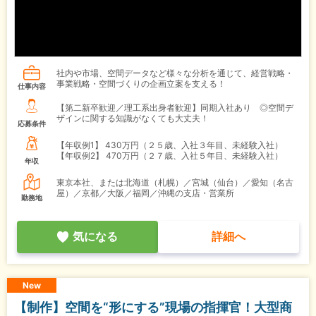
社内や市場、空間データなど様々な分析を通じて、経営戦略・
事業戦略・空間づくりの企画立案を支える！
仕事内容
【第二新卒歓迎／理工系出身者歓迎】同期入社あり ◎空間デ
ザインに関する知識がなくても大丈夫！
応募条件
【年収例1】
430万円（２５歳、入社３年目、未経験入社）
【年収例2】
470万円（２７歳、入社５年目、未経験入社）
年収
東京本社、または北海道（札幌）／宮城（仙台）／愛知（名古
屋）／京都／大阪／福岡／沖縄の支店・営業所
勤務地
気になる
詳細へ
New
【制作】空間を“形にする”現場の指揮官！大型商