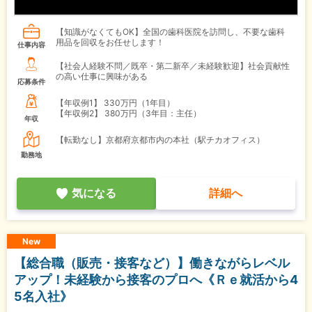
【知識がなくてもOK】全国の歯科医院を訪問し、不要な歯科
用品を回収をお任せします！
仕事内容
【社会人経験不問／既卒・第二新卒／未経験歓迎】社会貢献性
の高い仕事に興味がある
応募条件
【年収例1】
330万円（1年目）
【年収例2】
380万円（3年目：主任）
年収
【転勤なし】京都府京都市内の本社（駅チカオフィス）
勤務地
気になる
詳細へ
New
【総合職（販売・接客など）】働きながらレベル
アップ！未経験から接客のプロへ《Ｒｅ就活から4
5名入社》