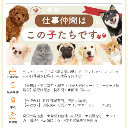
ペットショップ『犬の家＆猫の里』で、ワンちゃん、ネコちゃ
んのお世話やお客様への接客をお任せ！
仕事内容
【未経験・第二新卒・26卒・社会人デビュー・フリーター大歓
迎◎】学歴経歴は一切不問！◆面接1回のみ
応募条件
【年収例1】
月収例35万円／店長（30歳）
【年収例2】
月収例45万円／エリアマネージャー（32歳）
年収
全国の各拠点 ★希望勤務地への配属 ★転勤なし ★マイ
カー通勤可 ※店舗による ※無料の駐車場を完備
勤務地