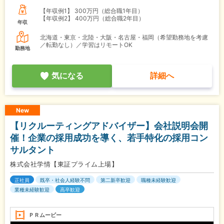
【年収例1】
300万円（総合職1年目）
【年収例2】
400万円（総合職2年目）
年収
北海道・東京・北陸・大阪・名古屋・福岡（希望勤務地を考慮
／転勤なし）／学習はリモートOK
勤務地
気になる
詳細へ
New
【リクルーティングアドバイザー】会社説明会開
催！企業の採用成功を導く、若手特化の採用コン
サルタント
株式会社学情【東証プライム上場】
正社員
既卒・社会人経験不問
第二新卒歓迎
職種未経験歓迎
業種未経験歓迎
高卒歓迎
ＰＲムービー