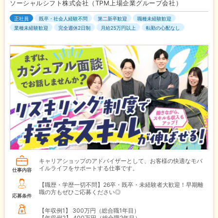
ソーシャルシフト株式会社（TPM上場企業グループ会社）
正社員
既卒・社会人経験不問
第二新卒歓迎
職種未経験歓迎
業種未経験歓迎
完全週休2日制
月給25万円以上
転勤の心配なし
キャリアショップのアドバイザーとして、お客様の快適なモバ
イルライフをサポートする仕事です。
仕事内容
【職歴・学歴一切不問】26卒・既卒・未経験者大歓迎！早期離
職の方もぜひご応募ください◎
応募条件
【年収例1】
300万円（総合職1年目）
【年収例2】
400万円（総合職2年目）