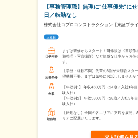
【事務管理職】無理に“仕事優先”にせ
日／転勤なし
株式会社コプロコンストラクション【東証プラ
正社員
まずは研修からスタート！研修後は《書類作
類整理・写真撮影》など簡単な仕事からお任
仕事内容
す。
【学歴・経験不問】先輩の8割が未経験スタ
望動機不要。まずは気軽にお話ししませんか
応募条件
【年収例1】
年収460万円（24歳／入社1年
験入社）
年収
【年収例2】
年収580万円（28歳／入社3年
験入社）
【転勤なし】全国の各エリアに支店を展開。
リアに配属いたします。
勤務地
求人詳細を見