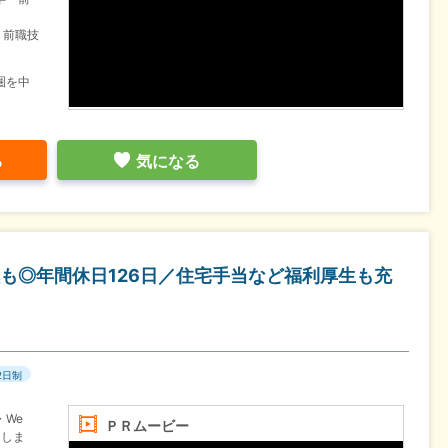
・前職技
圏を中
る
気になる
も◎年間休日126日／住宅手当など福利厚生も充
2日制
We
ＰＲムービー
当しま