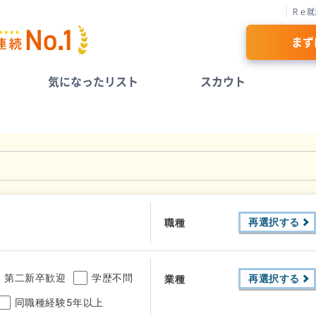
Ｒｅ就
まず
気になったリスト
スカウト
再選択する
職種
第二新卒歓迎
学歴不問
再選択する
業種
同職種経験5年以上