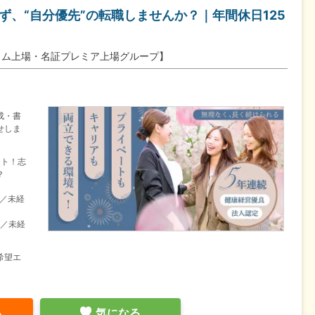
ず、“自分優先”の転職しませんか？｜年間休日125
イム上場・名証プレミア上場グループ】
成・書
せしま
ート！志
？
目／未経
目／未経
希望エ
る
気になる