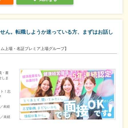
せん。転職しようか迷っている方、まずはお話し
イム上場・名証プレミア上場グループ】
成・書
せしま
ート！志
？
目／未経
目／未経