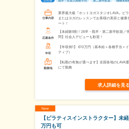
正社員
既卒・社会人経験不問
第二新卒歓迎
職種未経
業界最大級『ホットヨガスタジオLAVA』ピ
またはヨガのレッスンでお客様の美容と健康
仕事内容
ート！
【未経験9割！26卒・既卒・第二新卒歓迎／
問】社会人デビューも歓迎！
応募条件
【年収例1】
610万円（基本給＋各種手当＋
ティブ）
年収
【転勤の有無が選べます】全国各地のLAVA
にて勤務
勤務地
求人詳細を見
New
【ピラティスインストラクター】未経験
万円も可