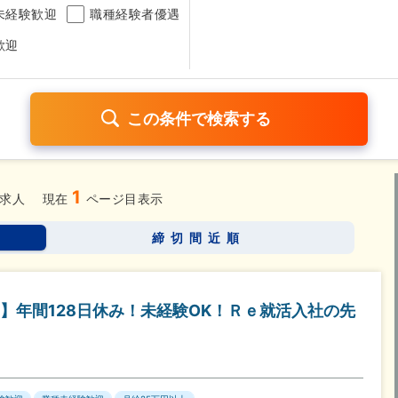
未経験歓迎
職種経験者優遇
歓迎
1
日120日以上
残業少なめ（1日1時間以内）
月給25万円以
求人
現在
ページ目表示
考なし
締切間近順
さらに詳しく検索したい方はこちら➤
】年間128日休み！未経験OK！Ｒｅ就活入社の先