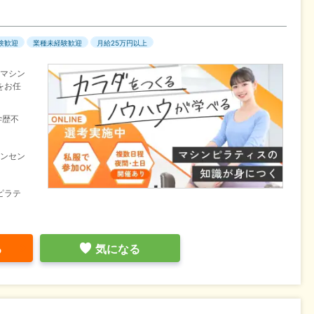
験歓迎
業種未経験歓迎
月給25万円以上
のマシン
をお任
学歴不
インセン
ピラテ
る
気になる