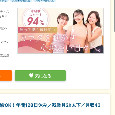
験歓迎
業種未経験歓迎
月給25万円以上
ラティス
をサポ
学歴不
インセン
運営店舗
る
気になる
OK！年間128日休み／残業月2h以下／月収43