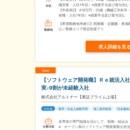
職営業・入社1年目）※残業手当及び賞与含む
年収
【年収例2】
418万円：25歳（機械工学科卒
術職・入社1年目）※残業手当及び賞与含む
【希望勤務地考慮◎】関東圏・近畿圏・東海
心／勤務エリア限定制度アリ
勤務地
求人詳細を見
New
【ソフトウェア開発職】Ｒｅ就活入社
実♪9割が未経験入社
株式会社アルトナー【東証プライム上場】
正社員
既卒・社会人経験不問
第二新卒歓迎
完全週休
各専攻の専門知識を活かして、制御・組込み・
b・オープン系のソフトウェア開発業務を担
仕事内容