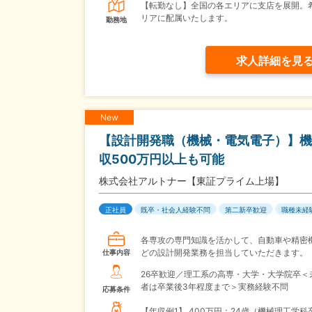
【転勤なし】全国の各エリアに支店を展開。
リアに配属いたします。
勤務地
求人詳細を見
New
【設計開発職（機械・電気電子）】機
収500万円以上も可能
株式会社アルトナー【東証プライム上場】
正社員
既卒・社会人経験不問
第二新卒歓迎
職種未経
各専攻の専門知識を活かして、自動車や精密
どの設計開発業務を担当していただきます。
仕事内容
26卒歓迎／理工系の高専・大学・大学院卒＜
者は卒業後3年程度まで＞実務経験不問
応募条件
【年収例1】
400万円：24歳（機械理工学科