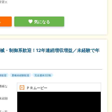
希望エ
る
気になる
械・制御系歓迎！12年連続増収増益／未経験で年
験歓迎
業種未経験歓迎
完全週休2日制
機械な
ＰＲムービー
未経験
卒・前