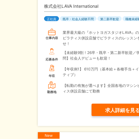
株式会社LAVA International
正社員
既卒・社会人経験不問
第二新卒歓迎
職種未経
業界最大級の『ホットヨガスタジオLAVA』
ピラティス併設店舗でピラティスのレッスン
仕事内容
せ！
【未経験9割！26卒・既卒・第二新卒歓迎／
問】社会人デビューも歓迎！
応募条件
【年収例1】
610万円（基本給＋各種手当＋
ティブ）
年収
【転勤の有無が選べます】全国各地のマシン
ィス併設店舗にて勤務
勤務地
求人詳細を見
New