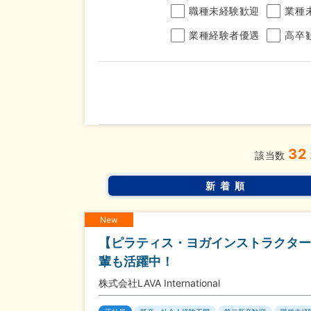
職種未経験歓迎
業種
業種経験者優遇
高卒
年収
32
完全週休2日制
年間休
こだわり
該当数
条件
土日面接OK
書類選
新着順
New
【ピラティス・ヨガインストラクター
輩も活躍中！
株式会社LAVA International