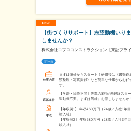
New
【街づくりサポート】志望動機いりま
しませんか？
株式会社コプロコンストラクション【東証プラ
正社員
まずは研修からスタート！研修後は《書類作
類整理・写真撮影》など簡単な仕事からお任
仕事内容
す。
【学歴・経験不問】先輩の8割が未経験スタ
望動機不要。まずは気軽にお話ししませんか
応募条件
【年収例1】
年収460万円（24歳／入社1年
験入社）
年収
【年収例2】
年収580万円（28歳／入社3年
験入社）