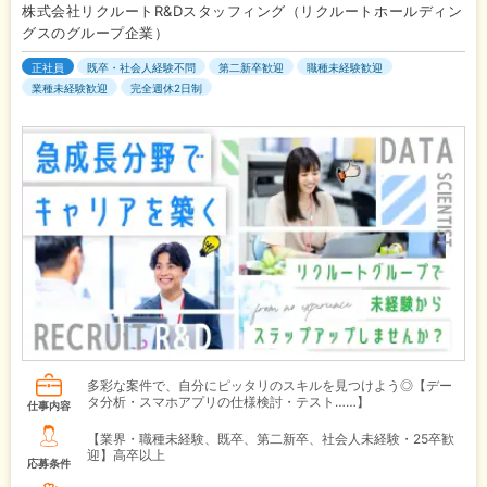
株式会社リクルートR&Dスタッフィング（リクルートホールディン
グスのグループ企業）
正社員
既卒・社会人経験不問
第二新卒歓迎
職種未経験歓迎
業種未経験歓迎
完全週休2日制
多彩な案件で、自分にピッタリのスキルを見つけよう◎【デー
タ分析・スマホアプリの仕様検討・テスト……】
仕事内容
【業界・職種未経験、既卒、第二新卒、社会人未経験・25卒歓
迎】高卒以上
応募条件