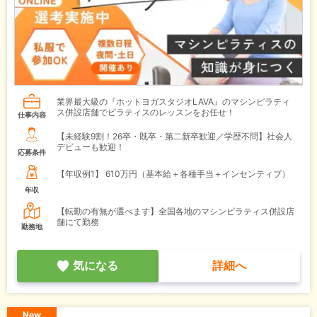
業界最大級の『ホットヨガスタジオLAVA』のマシンピラティ
ス併設店舗でピラティスのレッスンをお任せ！
仕事内容
【未経験9割！26卒・既卒・第二新卒歓迎／学歴不問】社会人
デビューも歓迎！
応募条件
【年収例1】
610万円（基本給＋各種手当＋インセンティブ）
年収
【転勤の有無が選べます】全国各地のマシンピラティス併設店
舗にて勤務
勤務地
気になる
詳細へ
New