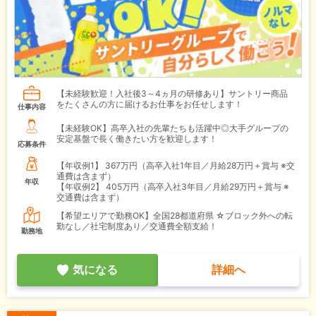
【未経験歓迎！入社後3～4ヵ月の研修あり】サントリー商品
をたくさんの方に届けるお仕事をお任せします！
仕事内容
【未経験OK】高卒入社の先輩たちも活躍中◎大手グループの
安定基盤で長く働きたい方を歓迎します！
応募条件
【年収例1】
367万円（高卒入社1年目／月給28万円＋賞与 ※交
通費は含まず）
年収
【年収例2】
405万円（高卒入社3年目／月給29万円＋賞与 ※
交通費は含まず）
【希望エリアで勤務OK】全国28都道府県 ☆ブロック外への転
勤なし／社宅制度あり／交通費全額支給！
勤務地
気になる
詳細へ