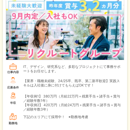
IT、デザイン、研究系など、多彩なプロジェクトにて事務サポ
ートをお任せします。
仕事内容
【業界・職種未経験、24/25卒、既卒、第二新卒歓迎】実践ス
キルは入社後に身に付けてもらえばOKです！
応募条件
【年収例1】
380万円（月給22万円＋残業手当＋諸手当＋賞与
／経験年数1年）
年収
【年収例2】
420万円（月給24万円＋残業手当＋諸手当＋賞与
／経験年数3年）
下記のエリアにて採用中！ ※勤務地考慮
勤務地