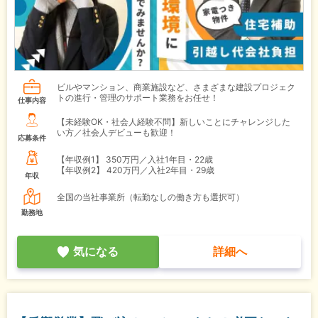
ビルやマンション、商業施設など、さまざまな建設プロジェク
トの進行・管理のサポート業務をお任せ！
仕事内容
【未経験OK・社会人経験不問】新しいことにチャレンジした
い方／社会人デビューも歓迎！
応募条件
【年収例1】
350万円／入社1年目・22歳
【年収例2】
420万円／入社2年目・29歳
年収
全国の当社事業所（転勤なしの働き方も選択可）
勤務地
気になる
詳細へ