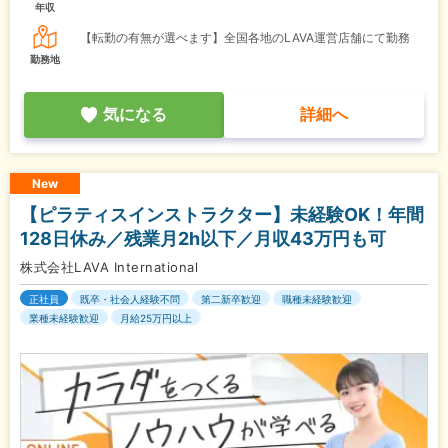
年収
【転勤の有無が選べます】全国各地のLAVA運営店舗にて勤務
勤務地
気になる
詳細へ
New
【ピラティスインストラクター】未経験OK！年間
128日休み／残業月2h以下／月収43万円も可
株式会社LAVA International
正社員
既卒・社会人経験不問
第二新卒歓迎
職種未経験歓迎
業種未経験歓迎
月給25万円以上