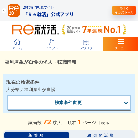
20代専門転職サイト
今すぐ
インストール
「Ｒｅ就活」公式アプリ
ホーム
イベント
ノウハウ
メニュー
福利厚生が自慢の求人・転職情報
現在の検索条件
大分県／福利厚生が自慢
検索条件変更
72
1
該当数
求人
現在
ページ目表示
新着順
締切間近順