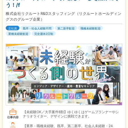
う！/f
株式会社リクルートR&Dスタッフィング（リクルートホールディン
グスのグループ企業）
正社員
既卒・社会人経験不問
第二新卒歓迎
職種未経験歓迎
業種未経験歓迎
完全週休2日制
【未経験OK／大手案件8割】ゆくゆくはゲームプランナーやシ
ナリオライター、デザインに挑戦できます。
仕事内容
【業界・職種未経験、既卒、第二新卒、社会人未経験・24