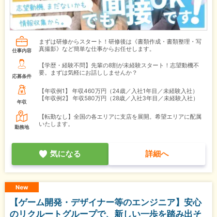
まずは研修からスタート！研修後は《書類作成・書類整理・写
真撮影》など簡単な仕事からお任せします。
仕事内容
【学歴・経験不問】先輩の8割が未経験スタート！志望動機不
要。まずは気軽にお話ししませんか？
応募条件
【年収例1】
年収460万円（24歳／入社1年目／未経験入社）
【年収例2】
年収580万円（28歳／入社3年目／未経験入社）
年収
【転勤なし】全国の各エリアに支店を展開。希望エリアに配属
いたします。
勤務地
気になる
詳細へ
New
【ゲーム開発・デザイナー等のエンジニア】安心
のリクルートグループで、新しい一歩を踏み出そ