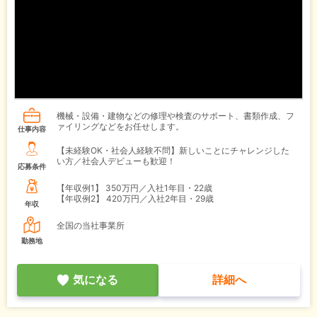
機械・設備・建物などの修理や検査のサポート、書類作成、フ
ァイリングなどをお任せします。
仕事内容
【未経験OK・社会人経験不問】新しいことにチャレンジした
い方／社会人デビューも歓迎！
応募条件
【年収例1】
350万円／入社1年目・22歳
【年収例2】
420万円／入社2年目・29歳
年収
全国の当社事業所
勤務地
気になる
詳細へ