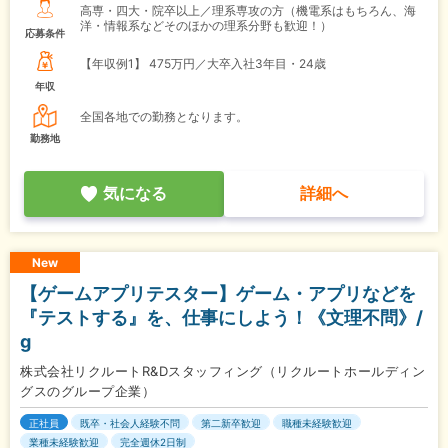
高専・四大・院卒以上／理系専攻の方（機電系はもちろん、海
洋・情報系などそのほかの理系分野も歓迎！）
応募条件
【年収例1】
475万円／大卒入社3年目・24歳
年収
全国各地での勤務となります。
勤務地
気になる
詳細へ
New
【ゲームアプリテスター】ゲーム・アプリなどを
『テストする』を、仕事にしよう！《文理不問》/
g
株式会社リクルートR&Dスタッフィング（リクルートホールディン
グスのグループ企業）
正社員
既卒・社会人経験不問
第二新卒歓迎
職種未経験歓迎
業種未経験歓迎
完全週休2日制