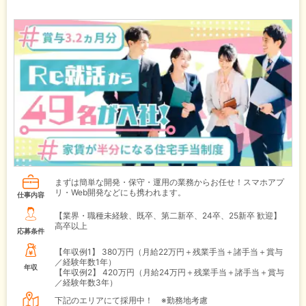
まずは簡単な開発・保守・運用の業務からお任せ！スマホアプ
リ・Web開発などにも携われます。
仕事内容
【業界・職種未経験、既卒、第二新卒、24卒、25新卒 歓迎】
高卒以上
応募条件
【年収例1】
380万円（月給22万円＋残業手当＋諸手当＋賞与
／経験年数1年）
年収
【年収例2】
420万円（月給24万円＋残業手当＋諸手当＋賞与
／経験年数3年）
下記のエリアにて採用中！ ※勤務地考慮