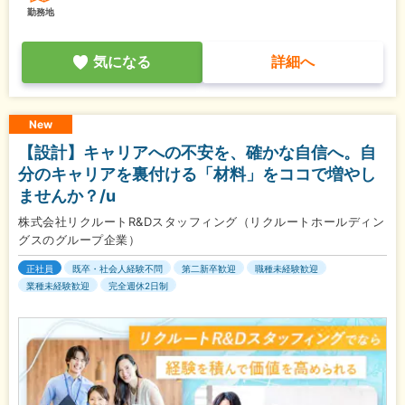
勤務地
気になる
詳細へ
New
【設計】キャリアへの不安を、確かな自信へ。自
分のキャリアを裏付ける「材料」をココで増やし
ませんか？/u
株式会社リクルートR&Dスタッフィング（リクルートホールディン
グスのグループ企業）
正社員
既卒・社会人経験不問
第二新卒歓迎
職種未経験歓迎
業種未経験歓迎
完全週休2日制