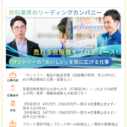
「サントリー」製品の販促営業（自販機の管理、売上UPのた
めの商品構成の立案～提案など）
仕事内容
普通自動車免許をお持ちの方（AT限定OK）／これまでの経歴
も不問／業界・職種未経験も大歓迎です！
応募条件
【年収例1】
405万円（月給29万円＋賞与 ※交通費は含まず／
高卒入社3年目）
年収
【年収例2】
367万円（月給28万円＋賞与 ※交通費は含まず／
高卒入社1年目）
ブロック選択可能／ブロック外への転勤なし／最終の勤務地は