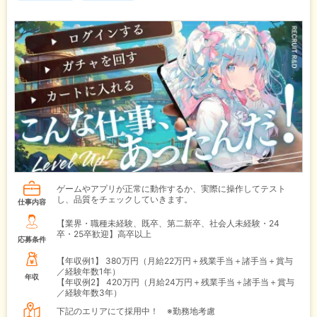
ゲームやアプリが正常に動作するか、実際に操作してテスト
し、品質をチェックしていきます。
仕事内容
【業界・職種未経験、既卒、第二新卒、社会人未経験・24
卒・25卒歓迎】高卒以上
応募条件
【年収例1】
380万円（月給22万円＋残業手当＋諸手当＋賞与
／経験年数1年）
年収
【年収例2】
420万円（月給24万円＋残業手当＋諸手当＋賞与
／経験年数3年）
下記のエリアにて採用中！ ※勤務地考慮