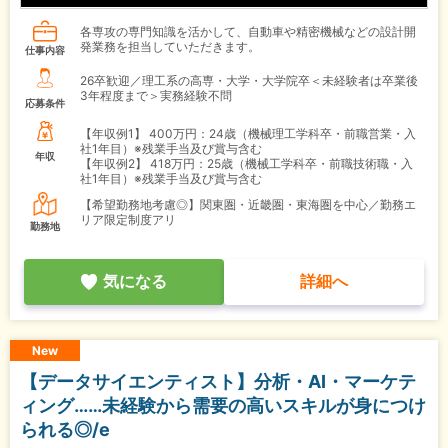
各専攻の専門知識を活かして、自動車や精密機械などの設計開
発業務を担当していただきます。
仕事内容
26卒歓迎／理工系の高専・大学・大学院卒＜未経験者は卒業後
3年程度まで＞実務経験不問
応募条件
【年収例1】
400万円：24歳（機械理工学科卒・前職営業・入
社1年目）※残業手当及び賞与含む
年収
【年収例2】
418万円：25歳（機械工学科卒・前職技術職・入
社1年目）※残業手当及び賞与含む
【希望勤務地考慮◎】関東圏・近畿圏・東海圏を中心／勤務エ
リア限定制度アリ
勤務地
気になる
詳細へ
New
【データサイエンティスト】分析・AI・マーケテ
ィング……未経験から需要の高いスキルが身につけ
られる◎/e