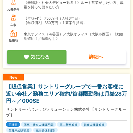
《未経験・社会人デビュー歓迎！》ルート営業がしたい方、裁
量を持って働きたい方
応募条件
【年収例1】
750万円（入社3年目）
【年収例2】
850万円（主要案件担当）
年収
東京オフィス（渋谷区）／大阪オフィス（大阪市西区）《勤務
地確約！／転勤なし》
勤務地
気になる
詳細へ
New
【販促営業】サントリーグループで一番お客様に
近い会社／勤務エリア確約/首都圏勤務は月給28万
円～／000SE
サントリービバレッジソリューション株式会社【サントリーグルー
プ】
正社員
既卒・社会人経験不問
第二新卒歓迎
職種未経験歓迎
業種未経験歓迎
完全週休2日制