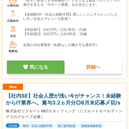
《在宅で参加できる研修あり》さまざまな建設プロジェクトの
進行を支える「サポート業務」をお任せします。
仕事内容
【未経験OK・社会人経験不問】新しいことにチャレンジした
い方／社会人デビューも歓迎！
応募条件
【年収例1】
350万円／入社1年目・22歳
【年収例2】
420万円／入社2年目・29歳
年収
全国の当社事業所（転勤なしの働き方も選択可）
勤務地
気になる
詳細へ
New
【社内SE】社会人歴が浅い今がチャンス！未経験
からIT業界へ。賞与3.2ヵ月分◎8月末応募〆切/s
株式会社リクルートR&Dスタッフィング（リクルートホールディン
グスのグループ企業）
正社員
既卒・社会人経験不問
第二新卒歓迎
業種未経験歓迎