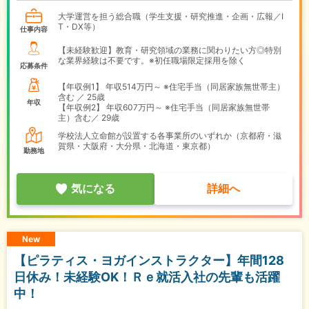
大学運営を担う総合職（学生支援・研究推進・企画・広報／I
T・DX等）
仕事内容
【未経験歓迎】教育・研究領域の業務に関わりたい方◎特別
な業界経験は不要です。※初任職場限定採用を除く
応募条件
【年収例1】
年収514万円～ ※住宅手当（同居家族無世帯主）
含む ／ 25歳
年収
【年収例2】
年収607万円～ ※住宅手当（同居家族無世帯
主）含む／ 29歳
学校法人立命館が設置する各事業所のいずれか（京都府・滋
賀県・大阪府・大分県・北海道・東京都）
勤務地
気になる
詳細へ
New
【ピラティス・ヨガインストラクター】年間128
日休み！未経験OK！Ｒｅ就活入社の先輩も活躍
中！