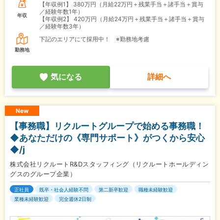
【年収例1】
380万円（月給22万円＋残業手当＋諸手当＋賞与
／経験年数1年）
年収
【年収例2】
420万円（月給24万円＋残業手当＋諸手当＋賞与
／経験年数3年）
下記のエリアにて採用中！ ※勤務地考慮
勤務地
気になる
詳細へ
New
【事務職】リクルートグループで始める事務職！
◆あなただけの《専門サポート》がつくから安心
◆/j
株式会社リクルートR&Dスタッフィング（リクルートホールディン
グスのグループ企業）
正社員
既卒・社会人経験不問
第二新卒歓迎
職種未経験歓迎
業種未経験歓迎
完全週休2日制