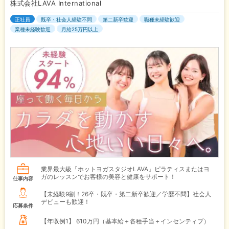
株式会社LAVA International
正社員
既卒・社会人経験不問
第二新卒歓迎
職種未経験歓迎
業種未経験歓迎
月給25万円以上
業界最大級『ホットヨガスタジオLAVA』ピラティスまたはヨ
ガのレッスンでお客様の美容と健康をサポート！
仕事内容
【未経験9割！26卒・既卒・第二新卒歓迎／学歴不問】社会人
デビューも歓迎！
応募条件
【年収例1】
610万円（基本給＋各種手当＋インセンティブ）