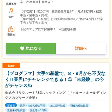
卒・25卒歓迎】高卒以上
応募条件
【年収例1】
520万円（技術経験年数7年／月給29万円＋残業
手当＋諸手当＋賞与）
年収
【年収例2】
420万円（技術経験年数3年／月給24万円＋残業
手当＋諸手当＋賞与）
下記のエリアにて採用中！ ※勤務地考慮
勤務地
気になる
詳細へ
New
【プログラマ】大手の基盤で、8・9月から不安な
くIT業界にチャレンジできる！◎「未経験」の今
がチャンス/b
株式会社リクルートR&Dスタッフィング（リクルートホールディン
グスのグループ企業）
正社員
既卒・社会人経験不問
第二新卒歓迎
職種未経験歓迎
業種未経験歓迎
完全週休2日制