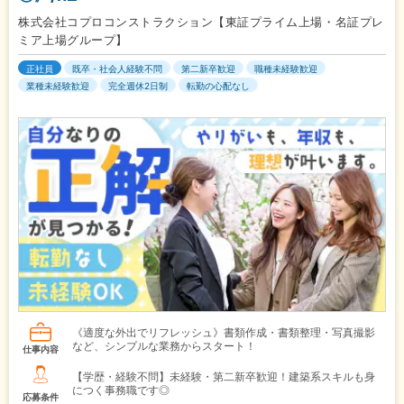
株式会社コプロコンストラクション【東証プライム上場・名証プレ
ミア上場グループ】
正社員
既卒・社会人経験不問
第二新卒歓迎
職種未経験歓迎
業種未経験歓迎
完全週休2日制
転勤の心配なし
《適度な外出でリフレッシュ》書類作成・書類整理・写真撮影
など、シンプルな業務からスタート！
仕事内容
【学歴・経験不問】未経験・第二新卒歓迎！建築系スキルも身
につく事務職です◎
応募条件