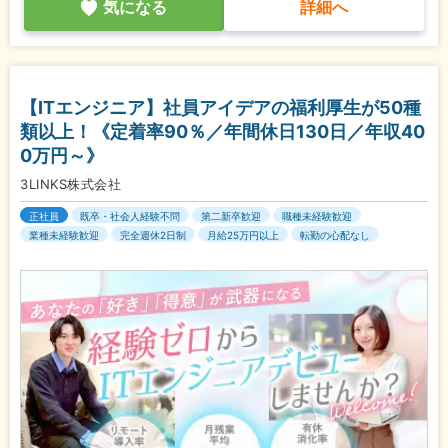
気になる
詳細へ
【ITエンジニア】社員アイデアの福利厚生が50種
類以上！《定着率90％／年間休日130日／年収40
0万円～》
3LINKS株式会社
正社員
既卒・社会人経験不問
第二新卒歓迎
職種未経験歓迎
業種未経験歓迎
完全週休2日制
月給25万円以上
転勤の心配なし