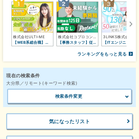
株式会社ULTI‐ME
株式会社コプロコンストラクション【…
3LINKS株式会社
【WEB系総合職】未経験OK／フル…
【事務スタッフ】従業員数4,800…
【ITエンジ
ランキングをもっと見る
現在の検索条件
大分県／リモート(キーワード検索)
検索条件変更
気になったリスト