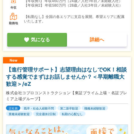
【年収例1】
年収460万円（24歳／入社1年目／未経験入社）
【年収例2】
年収580万円（28歳／入社3年目／未経験入社）
年収
【転勤なし】全国の各エリアに支店を展開。希望エリアに配属
いたします。
勤務地
気になる
詳細へ
New
【進行管理サポート】志望理由はなしでOK！相談
する感覚でまずはお話しませんか？＜早期離職大
歓迎＞/eZ
株式会社コプロコンストラクション【東証プライム上場・名証プレ
ミア上場グループ】
正社員
既卒・社会人経験不問
第二新卒歓迎
職種未経験歓迎
業種未経験歓迎
完全週休2日制
転勤の心配なし