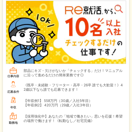
部品にキズ・欠けがないか「チェックする」だけ！マニュアル
に沿って進めるだけの簡単業務です◎
仕事内容
《既卒・未経験・フリーター・高卒・26卒 誰でも大歓迎！》4
2歳以下なら誰でも応募できます！
応募条件
【年収例1】
558万円（30歳／入社5年目）
【年収例2】
420万円（29歳／入社3年目）
年収
【採用強化中】あなたの「地域で働きたい」思いを応援！希望
の場所で働けます！《転勤なし／社宅完備》
勤務地