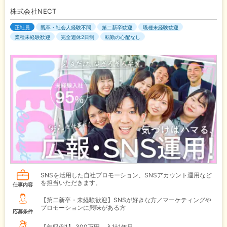
株式会社NECT
正社員
既卒・社会人経験不問
第二新卒歓迎
職種未経験歓迎
業種未経験歓迎
完全週休2日制
転勤の心配なし
SNSを活用した自社プロモーション、SNSアカウント運用など
を担当いただきます。
仕事内容
【第二新卒・未経験歓迎】SNSが好きな方／マーケティングや
プロモーションに興味がある方
応募条件
【年収例1】
300万円 入社1年目