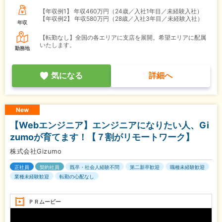
【年収例1】
年収460万円（24歳／入社1年目／未経験入社）
【年収例2】
年収580万円（28歳／入社3年目／未経験入社）
年収
【転勤なし】全国の各エリアに支店を展開。希望エリアに配属
いたします。
勤務地
気になる
詳細へ
New
【Webエンジニア】エンジニアになりたい人、Gi
zumoが育てます！【７割がリモートワーク】
株式会社Gizumo
正社員
契約社員
既卒・社会人経験不問
第二新卒歓迎
職種未経験歓迎
業種未経験歓迎
転勤の心配なし
ＰＲムービー