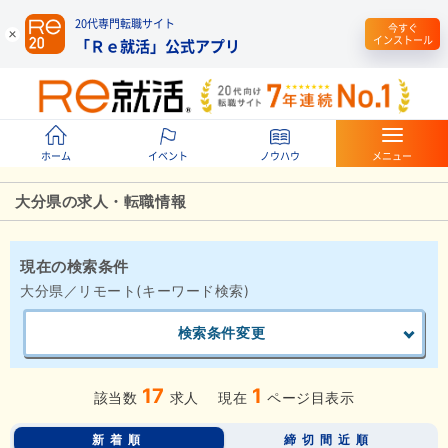
20代専門転職サイト
今すぐ
インストール
「Ｒｅ就活」公式アプリ
ホーム
イベント
ノウハウ
メニュー
大分県の求人・転職情報
現在の検索条件
大分県／リモート(キーワード検索)
検索条件変更
17
1
該当数
求人
現在
ページ目表示
新着順
締切間近順