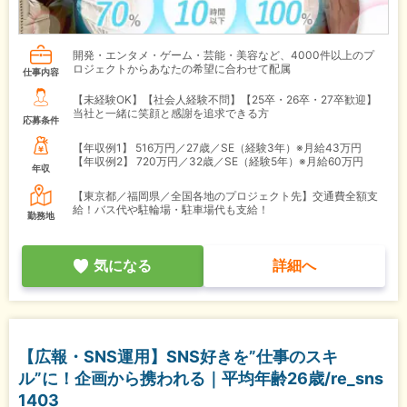
開発・エンタメ・ゲーム・芸能・美容など、4000件以上のプ
ロジェクトからあなたの希望に合わせて配属
仕事内容
【未経験OK】【社会人経験不問】【25卒・26卒・27卒歓迎】
当社と一緒に笑顔と感謝を追求できる方
応募条件
【年収例1】
516万円／27歳／SE（経験3年）※月給43万円
【年収例2】
720万円／32歳／SE（経験5年）※月給60万円
年収
【東京都／福岡県／全国各地のプロジェクト先】交通費全額支
給！バス代や駐輪場・駐車場代も支給！
勤務地
気になる
詳細へ
【広報・SNS運用】SNS好きを”仕事のスキ
ル”に！企画から携われる｜平均年齢26歳/re_sns
1403