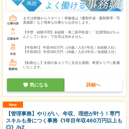
まずは研修からスタート！研修後は《書類作成・書類整理・写
真撮影》など簡単な仕事からお任せします。
仕事内容
【学歴・経験不問】未経験・第二新卒歓迎！「志望理由がちゃ
んとしているか」で合否は決めません。
応募条件
【年収例1】
年収460万円（24歳／入社1年目／未経験入社）
【年収例2】
年収580万円（28歳／入社3年目／未経験入社）
年収
【転勤なし】全国の各エリアに支店を展開。希望エリアに配属
いたします。
勤務地
気になる
詳細へ
New
【管理事務】やりがい、年収、理想が叶う！専門
スキルも身につく事務《1年目年収460万円以上も
◎》/hZ