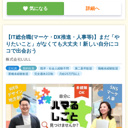
気になる
詳細へ
【IT総合職(マーケ・DX推進・人事等)】まだ「や
りたいこと」がなくても大丈夫！新しい自分にコ
コで出会おう
株式会社LULL
正社員
契約社員
既卒・社会人経験不問
第二新卒歓迎
職種未経験歓迎
業種未経験歓迎
完全週休2日制
月給25万円以上