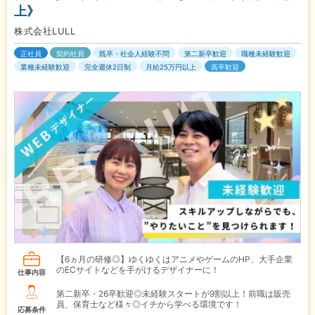
上》
株式会社LULL
正社員
契約社員
既卒・社会人経験不問
第二新卒歓迎
職種未経験歓迎
業種未経験歓迎
完全週休2日制
月給25万円以上
高卒歓迎
【6ヵ月の研修◎】ゆくゆくはアニメやゲームのHP、大手企業
のECサイトなどを手がけるデザイナーに！
仕事内容
第二新卒・26卒歓迎◎未経験スタートが9割以上！前職は販売
員、保育士など様々◎イチから学べる環境です！
応募条件