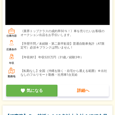
《業界トップクラスの成約率50％！》車を売りたいお客様の
オークション出品をお手伝いします。
仕事内容
【学歴不問／未経験・第二新卒歓迎】普通自動車免許（AT限
定可）必須☆ブランクは問いません！
応募条件
【年収例1】
年収520万円（31歳／経験3年）
年収
【転勤なし】全国（沖縄を除く・自宅から通える範囲）☆出社
なしのフルリモート勤務・社用車1台支給
勤務地
気になる
詳細へ