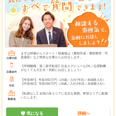
まずは研修からスタート！研修後は《書類作成・書類整理・写
真撮影》など簡単な仕事からお任せします。
仕事内容
【早期離職・第二新卒歓迎】社会人デビューもOK／志望動機
がなくても大丈夫！気軽にお話しましょう♪
応募条件
【年収例1】
年収460万円（24歳／入社1年目／未経験入社）
【年収例2】
年収580万円（28歳／入社3年目／未経験入社）
年収
【転勤なし】全国の各エリアに支店を展開。希望エリアに配属
いたします。
勤務地
気になる
詳細へ