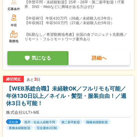
【学歴不問・未経験歓迎】25卒・26卒・第二新卒歓迎！IT業
界、SNS・Webなどに興味がある方はぜひ
応募条件
【年収例1】
年収420万円（26歳／未経験入社3年目）
【年収例2】
年収500万円（27歳／未経験入社5年目）
年収
【転勤なし／希望勤務地考慮】全国の各プロジェクト先勤務／
リモート・フルリモートワーク案件あり
勤務地
気になる
詳細へ
3
締切間近
あと
日
【WEB系総合職】未経験OK／フルリモも可能／
年休130日以上／ネイル・髪型・服装自由！／週
休3日も可能！
株式会社ULTI‐ME
正社員
既卒・社会人経験不問
第二新卒歓迎
職種未経験歓迎
業種未経験歓迎
完全週休2日制