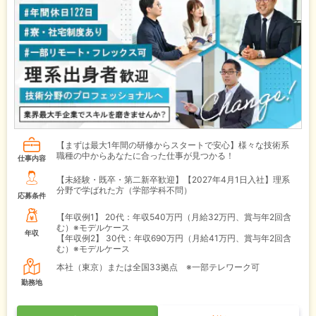
【まずは最大1年間の研修からスタートで安心】様々な技術系
職種の中からあなたに合った仕事が見つかる！
仕事内容
【未経験・既卒・第二新卒歓迎】【2027年4月1日入社】理系
分野で学ばれた方（学部学科不問）
応募条件
【年収例1】
20代：年収540万円（月給32万円、賞与年2回含
む）※モデルケース
年収
【年収例2】
30代：年収690万円（月給41万円、賞与年2回含
む）※モデルケース
本社（東京）または全国33拠点 ※一部テレワーク可
勤務地