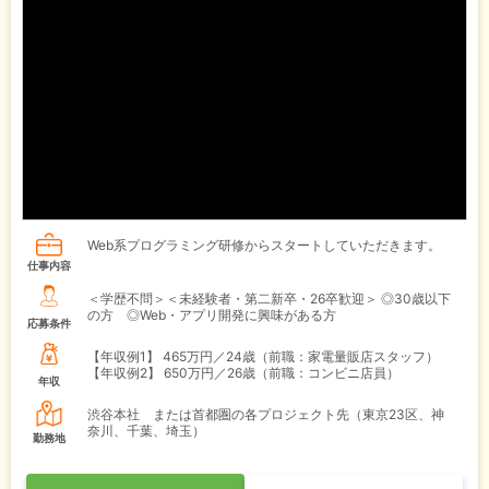
Web系プログラミング研修からスタートしていただきます。
仕事内容
＜学歴不問＞＜未経験者・第二新卒・26卒歓迎＞ ◎30歳以下
の方 ◎Web・アプリ開発に興味がある方
応募条件
【年収例1】
465万円／24歳（前職：家電量販店スタッフ）
【年収例2】
650万円／26歳（前職：コンビニ店員）
年収
渋谷本社 または首都圏の各プロジェクト先（東京23区、神
奈川、千葉、埼玉）
勤務地