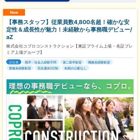
New
【事務スタッフ】従業員数4,800名超！確かな安
定性＆成長性が魅力！未経験から事務職デビュー/
aZ
株式会社コプロコンストラクション【東証プライム上場・名証プレ
ミア上場グループ】
正社員
既卒・社会人経験不問
第二新卒歓迎
職種未経験歓迎
業種未経験歓迎
完全週休2日制
転勤の心配なし