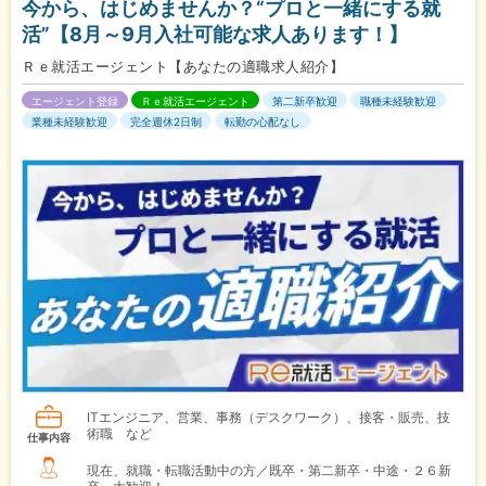
今から、はじめませんか？“プロと一緒にする就
活”【8月～9月入社可能な求人あります！】
Ｒｅ就活エージェント【あなたの適職求人紹介】
エージェント登録
Ｒｅ就活エージェント
第二新卒歓迎
職種未経験歓迎
業種未経験歓迎
完全週休2日制
転勤の心配なし
ITエンジニア、営業、事務（デスクワーク）、接客・販売、技
術職 など
仕事内容
現在、就職・転職活動中の方／既卒・第二新卒・中途・２６新