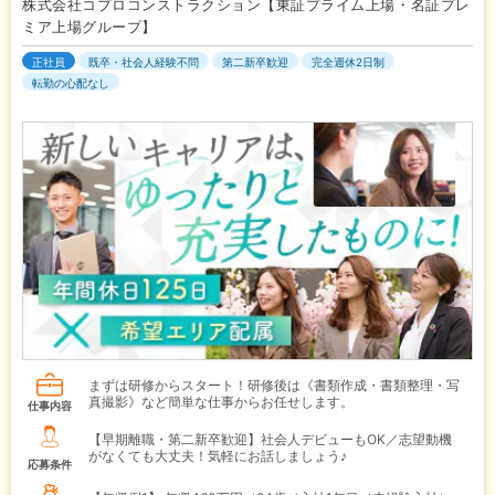
株式会社コプロコンストラクション【東証プライム上場・名証プレ
ミア上場グループ】
正社員
既卒・社会人経験不問
第二新卒歓迎
完全週休2日制
転勤の心配なし
まずは研修からスタート！研修後は《書類作成・書類整理・写
真撮影》など簡単な仕事からお任せします。
仕事内容
【早期離職・第二新卒歓迎】社会人デビューもOK／志望動機
がなくても大丈夫！気軽にお話しましょう♪
応募条件