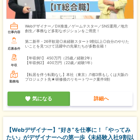
Webデザイナー／DX推進／ゲームテスター／SNS運用／地方
創生／事務など多彩なポジションをご用意！
仕事内容
第二新卒・26卒歓迎◎未経験スタート9割以上◎自分のやりた
いことを見つけて活躍中の先輩たちが多数在籍！
応募条件
【年収例1】
450万円（25歳／経験2年）
【年収例2】
400万円（22歳／経験1年）
年収
【転居を伴う転勤なし】本社（東京）/1都3県もしくは大阪の
プロジェクト先★研修後のリモートワーク案件9割
勤務地
気になる
詳細へ
【Webデザイナー】“好き”を仕事に！「やってみ
たい」がデザイナーへの第一歩《未経験入社9割以