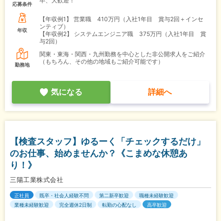
卒、大歓迎！
応募条件
【年収例1】
営業職 410万円（入社1年目 賞与2回＋インセ
ンティブ）
年収
【年収例2】
システムエンジニア職 375万円（入社1年目 賞
与2回）
関東・東海・関西・九州勤務を中心とした非公開求人をご紹介
（もちろん、その他の地域もご紹介可能です）
勤務地
気になる
詳細へ
【検査スタッフ】ゆるーく「チェックするだけ」
のお仕事、始めませんか？《こまめな休憩あ
り！》
三陽工業株式会社
正社員
既卒・社会人経験不問
第二新卒歓迎
職種未経験歓迎
業種未経験歓迎
完全週休2日制
転勤の心配なし
高卒歓迎