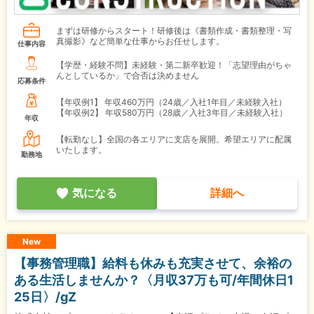
まずは研修からスタート！研修後は《書類作成・書類整理・写
真撮影》など簡単な仕事からお任せします。
仕事内容
【学歴・経験不問】未経験・第二新卒歓迎！「志望理由がちゃ
んとしているか」で合否は決めません
応募条件
【年収例1】
年収460万円（24歳／入社1年目／未経験入社）
【年収例2】
年収580万円（28歳／入社3年目／未経験入社）
年収
【転勤なし】全国の各エリアに支店を展開。希望エリアに配属
いたします。
勤務地
気になる
詳細へ
New
【事務管理職】給料も休みも充実させて、余裕の
ある生活しませんか？〈月収37万も可/年間休日1
25日〉/gZ