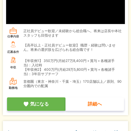
正社員デビュー歓迎／未経験から総合職へ。将来は店長や本社
スタッフも目指せます
仕事内容
【高卒以上・正社員デビュー歓迎】 職歴・経験は問いませ
ん。将来の選択肢を広げられる総合職です！
応募条件
【年収例1】
350万円(月給27万8,400円＋賞与＋各種諸手
当)：入社時
年収
【年収例2】
400万円(月給29万5,800円＋賞与＋各種諸手
当)：3年目サブチーフ
首都圏（東京・神奈川・千葉・埼玉）170店舗以上／原則、90
分圏内での配属
勤務地
気になる
詳細へ