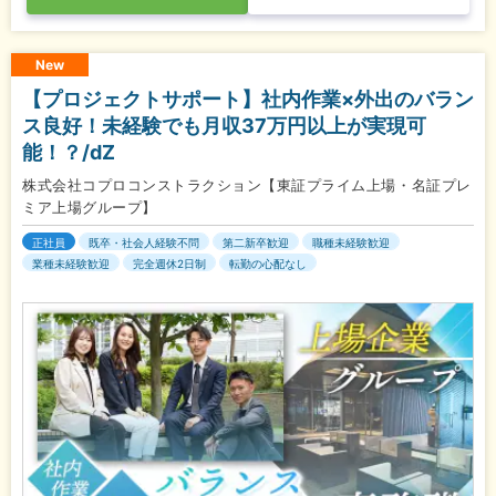
New
【プロジェクトサポート】社内作業×外出のバラン
ス良好！未経験でも月収37万円以上が実現可
能！？/dZ
株式会社コプロコンストラクション【東証プライム上場・名証プレ
ミア上場グループ】
正社員
既卒・社会人経験不問
第二新卒歓迎
職種未経験歓迎
業種未経験歓迎
完全週休2日制
転勤の心配なし