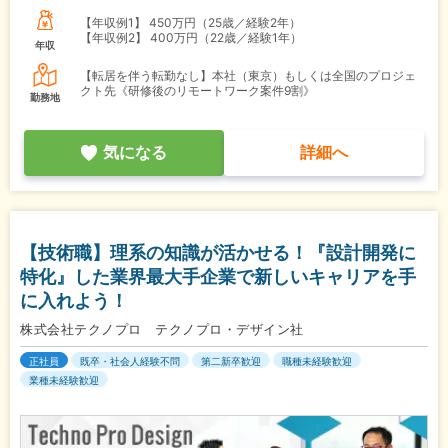
【年収例1】
450万円（25歳／経験2年）
【年収例2】
400万円（22歳／経験1年）
年収
【転居を伴う転勤なし】本社（東京）もしくは全国のプロジェ
クト先《研修後のリモートワーク案件9割》
勤務地
気になる
詳細へ
【技術職】理系の知識が活かせる！『設計開発に
特化』した業界最大手企業で新しいキャリアを手
に入れよう！
株式会社テクノプロ テクノプロ・デザイン社
正社員
既卒・社会人経験不問
第二新卒歓迎
職種未経験歓迎
業種未経験歓迎