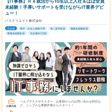
【IT事務】Ｒｅ就活から10名以上入社＆ほぼ全員
未経験！手厚いサポートを受けながらIT業界デビ
ュー！
パスクリエイト株式会社
正社員
既卒・社会人経験不問
第二新卒歓迎
職種未経験歓迎
業種未経験歓迎
完全週休2日制
ヘルプデスクやテスター、お客様からのお問い合わせ対応な
ど、シンプルな事務作業からスタート！
仕事内容