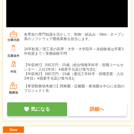
各専攻の専門知識を活かして、制御・組込み・Web・オープン
系のソフトウェア開発業務を担当します。
仕事内容
26卒歓迎／理工系の高専・大学・大学院卒＜未経験者は卒業3
年程度まで＞実務経験不問
応募条件
【年収例1】
395万円：25歳（総合情報学科卒・前職コールセ
ンター・入社2年目）※残業手当及び賞与含む
年収
【年収例2】
580万円：25歳（通信工学科卒・前職営業・入社
3年目）※残業手当及び賞与含む
【希望勤務地考慮◎】関東圏・近畿圏・東海圏を中心に全国の
プロジェクト先
勤務地
気になる
詳細へ
New