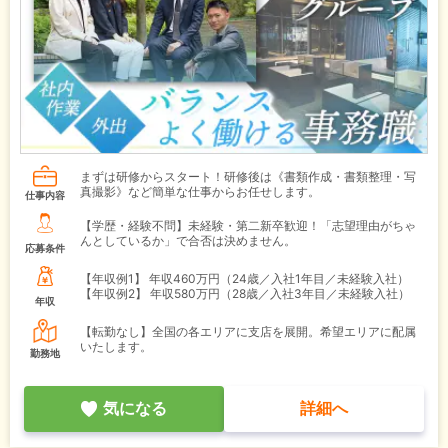
まずは研修からスタート！研修後は《書類作成・書類整理・写
真撮影》など簡単な仕事からお任せします。
仕事内容
【学歴・経験不問】未経験・第二新卒歓迎！「志望理由がちゃ
んとしているか」で合否は決めません。
応募条件
【年収例1】
年収460万円（24歳／入社1年目／未経験入社）
【年収例2】
年収580万円（28歳／入社3年目／未経験入社）
年収
【転勤なし】全国の各エリアに支店を展開。希望エリアに配属
いたします。
勤務地
気になる
詳細へ