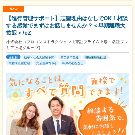
New
【進行管理サポート】志望理由はなしでOK！相談
する感覚でまずはお話しませんか？＜早期離職大
歓迎＞/eZ
株式会社コプロコンストラクション【東証プライム上場・名証プレ
ミア上場グループ】
正社員
既卒・社会人経験不問
第二新卒歓迎
職種未経験歓迎
業種未経験歓迎
完全週休2日制
転勤の心配なし