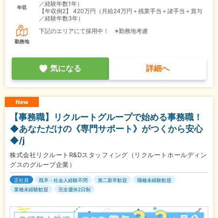
／経験年数1年）
年収
【年収例2】
420万円（月給24万円＋残業手当＋諸手当＋賞与
／経験年数3年）
下記のエリアにて採用中！ ※勤務地考慮
勤務地
気になる
詳細へ
New
【事務職】リクルートグループで始める事務職！
◆あなただけの《専門サポート》がつくから安心
◆/j
株式会社リクルートR&Dスタッフィング（リクルートホールディン
グスのグループ企業）
正社員
既卒・社会人経験不問
第二新卒歓迎
職種未経験歓迎
業種未経験歓迎
完全週休2日制