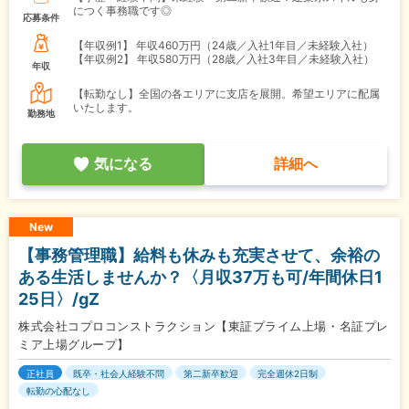
につく事務職です◎
応募条件
【年収例1】
年収460万円（24歳／入社1年目／未経験入社）
【年収例2】
年収580万円（28歳／入社3年目／未経験入社）
年収
【転勤なし】全国の各エリアに支店を展開。希望エリアに配属
いたします。
勤務地
気になる
詳細へ
New
【事務管理職】給料も休みも充実させて、余裕の
ある生活しませんか？〈月収37万も可/年間休日1
25日〉/gZ
株式会社コプロコンストラクション【東証プライム上場・名証プレ
ミア上場グループ】
正社員
既卒・社会人経験不問
第二新卒歓迎
完全週休2日制
転勤の心配なし