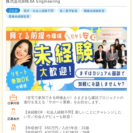
株式会社BREXA Engineering
正社員
既卒・社会人経験不問
第二新卒歓迎
職種未経験歓迎
業種未経験歓迎
《在宅で参加できる研修あり》さまざまな建設プロジェクトの
進行を支える「サポート業務」をお任せします。
仕事内容
【未経験OK・社会人経験不問】新しいことにチャレンジした
い方／社会人デビューも歓迎！
応募条件
【年収例1】
350万円／入社1年目・22歳
【年収例2】
420万円／入社2年目・29歳