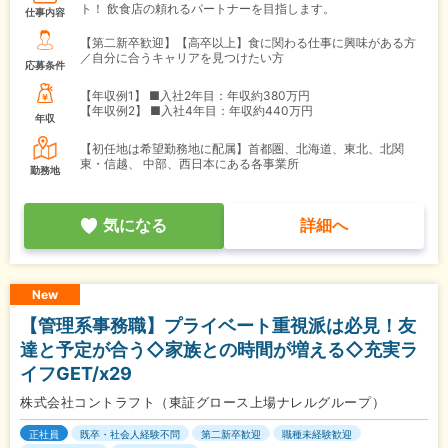
ト！ 飲食店の頼れるパートナーを目指します。
仕事内容
【第二新卒歓迎】【高卒以上】食に関わる仕事に興味がある方
／自分に合うキャリアを見つけたい方
応募条件
【年収例1】
■入社2年目：年収約380万円
【年収例2】
■入社4年目：年収約440万円
年収
【初任地は希望勤務地に配属】首都圏、北海道、東北、北関
東・信越、 中部、西日本にある各事業所
勤務地
気になる
詳細へ
New
【管理系事務職】プライベート重視派は必見！友
達と予定が合う◇家族との時間が増える◇充実ラ
イフGET/x29
株式会社コントラフト（東証グロース上場ナレルグループ）
正社員
既卒・社会人経験不問
第二新卒歓迎
職種未経験歓迎