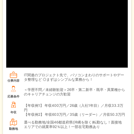
IT関連のプロジェクト先で、パソコンまわりのサポートやデー
タ整理など ◎まずはシンプルな業務から！
仕事内容
＜学歴不問／未経験歓迎＞26卒・第二新卒・既卒・異業種から
のキャリアチェンジの方歓迎
応募条件
【年収例1】
年収400万円／26歳（入社1年目）／月収33.3万
円
年収
【年収例2】
年収603万円／35歳（リーダー）／月収50.3万円
選べる勤務地/全国46都道府県(沖縄を除く)転勤なし！面接地
エリアでの就業率92％以上！一部在宅勤務あり
勤務地