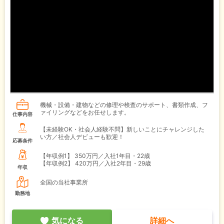
機械・設備・建物などの修理や検査のサポート、書類作成、フ
ァイリングなどをお任せします。
仕事内容
【未経験OK・社会人経験不問】新しいことにチャレンジした
い方／社会人デビューも歓迎！
応募条件
【年収例1】
350万円／入社1年目・22歳
【年収例2】
420万円／入社2年目・29歳
年収
全国の当社事業所
勤務地
気になる
詳細へ