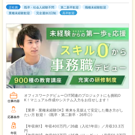
正社員
既卒・社会人経験不問
第二新卒歓迎
職種未経験歓迎
業種未経験歓迎
完全週休2日制
高卒歓迎
オフィスワークデビュー◎IT関連のプロジェクトにも挑戦O
K！マニュアル作成やシステム入力をお任せします！
仕事内容
【業界・業種未経験OK】将来を見据えて安定した働き方がし
たい方 歓迎！《既卒・第二新卒・26卒◎》
応募条件
【年収例1】
年収400万円／26歳（入社1年目）／月収33.3万
円
年収