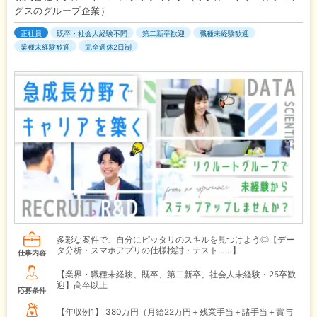
グスのグループ企業）
正社員
既卒・社会人経験不問
第二新卒歓迎
職種未経験歓迎
業種未経験歓迎
完全週休2日制
多彩な案件で、自分にピッタリのスキルを見つけよう◎【デー
タ分析・スマホアプリの仕様検討・テスト……】
仕事内容
【業界・職種未経験、既卒、第二新卒、社会人未経験・25卒歓
迎】高卒以上
応募条件
【年収例1】
380万円（月給22万円＋残業手当＋諸手当＋賞与