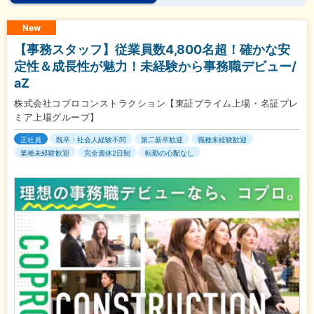
New
【事務スタッフ】従業員数4,800名超！確かな安
定性＆成長性が魅力！未経験から事務職デビュー/
aZ
株式会社コプロコンストラクション【東証プライム上場・名証プレ
ミア上場グループ】
正社員
既卒・社会人経験不問
第二新卒歓迎
職種未経験歓迎
業種未経験歓迎
完全週休2日制
転勤の心配なし