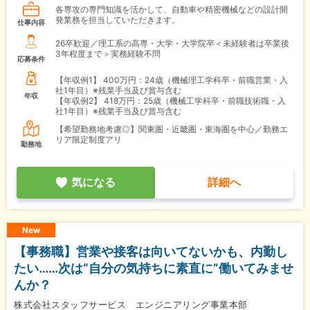
各専攻の専門知識を活かして、自動車や精密機械などの設計開
発業務を担当していただきます。
仕事内容
26卒歓迎／理工系の高専・大学・大学院卒＜未経験者は卒業後
3年程度まで＞実務経験不問
応募条件
【年収例1】
400万円：24歳（機械理工学科卒・前職営業・入
社1年目）※残業手当及び賞与含む
年収
【年収例2】
418万円：25歳（機械工学科卒・前職技術職・入
社1年目）※残業手当及び賞与含む
【希望勤務地考慮◎】関東圏・近畿圏・東海圏を中心／勤務エ
リア限定制度アリ
勤務地
気になる
詳細へ
New
【事務職】営業や接客は向いてないかも、内勤し
たい……次は“自分の気持ちに素直に”働いてみませ
んか？
株式会社スタッフサービス エンジニアリング事業本部