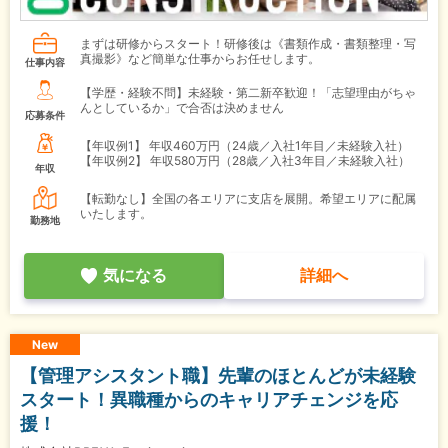
まずは研修からスタート！研修後は《書類作成・書類整理・写
真撮影》など簡単な仕事からお任せします。
仕事内容
【学歴・経験不問】未経験・第二新卒歓迎！「志望理由がちゃ
んとしているか」で合否は決めません
応募条件
【年収例1】
年収460万円（24歳／入社1年目／未経験入社）
【年収例2】
年収580万円（28歳／入社3年目／未経験入社）
年収
【転勤なし】全国の各エリアに支店を展開。希望エリアに配属
いたします。
勤務地
気になる
詳細へ
New
【管理アシスタント職】先輩のほとんどが未経験
スタート！異職種からのキャリアチェンジを応
援！