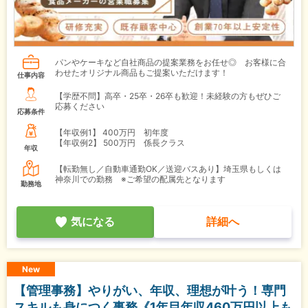
パンやケーキなど自社商品の提案業務をお任せ◎ お客様に合
わせたオリジナル商品もご提案いただけます！
仕事内容
【学歴不問】高卒・25卒・26卒も歓迎！未経験の方もぜひご
応募ください
応募条件
【年収例1】
400万円 初年度
【年収例2】
500万円 係長クラス
年収
【転勤無し／自動車通勤OK／送迎バスあり】埼玉県もしくは
神奈川での勤務 ※ご希望の配属先となります
勤務地
気になる
詳細へ
New
【管理事務】やりがい、年収、理想が叶う！専門
スキルも身につく事務《1年目年収460万円以上も