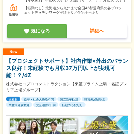
【年収例2】
年収603万円／35歳（リーダー）／月収50.3万円
【転勤なし】北海道から九州まで全国46都道府県の各プロジ
ェクト先 ※テレワーク実績あり／住宅手当あり
勤務地
気になる
詳細へ
New
【プロジェクトサポート】社内作業×外出のバラン
ス良好！未経験でも月収37万円以上が実現可
能！？/dZ
株式会社コプロコンストラクション【東証プライム上場・名証プレ
ミア上場グループ】
正社員
既卒・社会人経験不問
第二新卒歓迎
職種未経験歓迎
業種未経験歓迎
完全週休2日制
転勤の心配なし