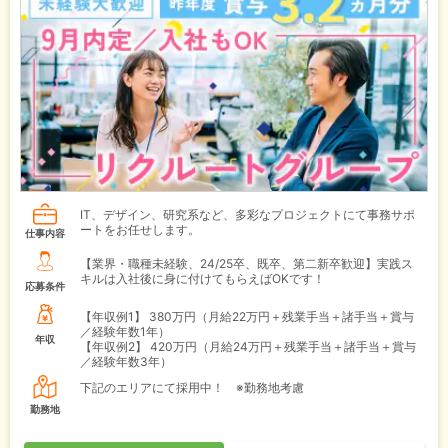
IT、デザイン、研究系など、多彩なプロジェクトにて事務サポ
ートをお任せします。
仕事内容
【業界・職種未経験、24/25卒、既卒、第二新卒歓迎】実践ス
キルは入社後に身に付けてもらえばOKです！
応募条件
【年収例1】
380万円（月給22万円＋残業手当＋諸手当＋賞与
／経験年数1年）
年収
【年収例2】
420万円（月給24万円＋残業手当＋諸手当＋賞与
／経験年数3年）
下記のエリアにて採用中！ ※勤務地考慮
勤務地