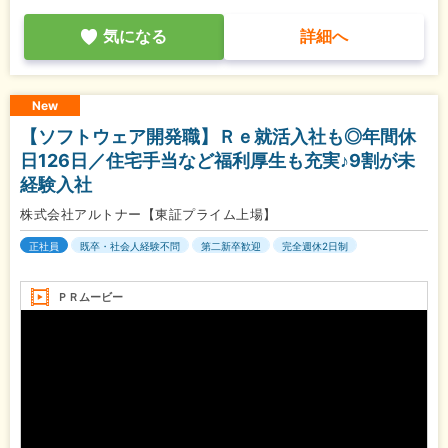
気になる
詳細へ
New
【ソフトウェア開発職】Ｒｅ就活入社も◎年間休
日126日／住宅手当など福利厚生も充実♪9割が未
経験入社
株式会社アルトナー【東証プライム上場】
正社員
既卒・社会人経験不問
第二新卒歓迎
完全週休2日制
ＰＲムービー