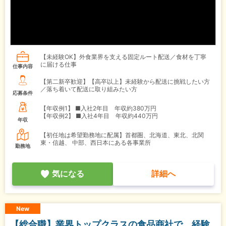
【未経験OK】外食業界を支える固定ルート配送／食材を丁寧
に届ける仕事
仕事内容
【第二新卒歓迎】【高卒以上】未経験から配送に挑戦したい方
／落ち着いて配送に取り組みたい方
応募条件
【年収例1】
■入社2年目 年収約380万円
【年収例2】
■入社4年目 年収約440万円
年収
【初任地は希望勤務地に配属】首都圏、北海道、東北、北関
東・信越、 中部、西日本にある各事業所
勤務地
気になる
詳細へ
New
【総合職】業界トップクラスの食品商社で、経験