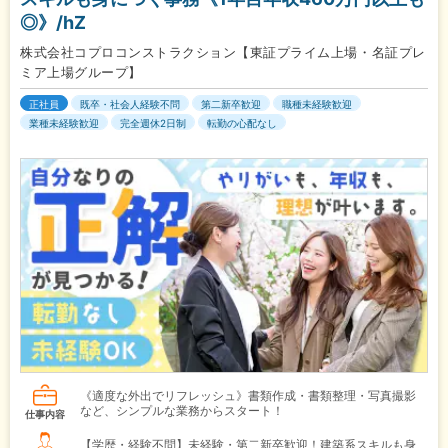
◎》/hZ
株式会社コプロコンストラクション【東証プライム上場・名証プレ
ミア上場グループ】
正社員
既卒・社会人経験不問
第二新卒歓迎
職種未経験歓迎
業種未経験歓迎
完全週休2日制
転勤の心配なし
《適度な外出でリフレッシュ》書類作成・書類整理・写真撮影
など、シンプルな業務からスタート！
仕事内容
【学歴・経験不問】未経験・第二新卒歓迎！建築系スキルも身