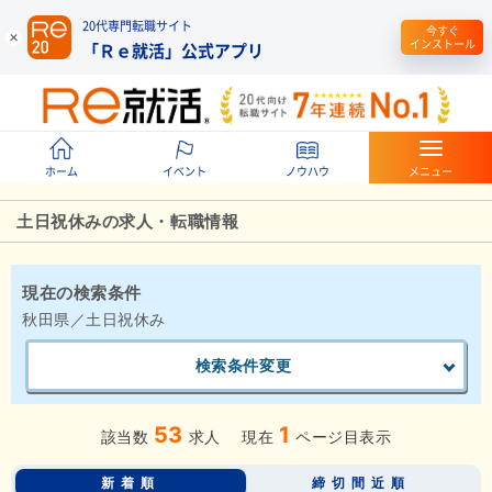
20代専門転職サイト
今すぐ
インストール
「Ｒｅ就活」公式アプリ
ホーム
イベント
ノウハウ
メニュー
土日祝休みの求人・転職情報
現在の検索条件
秋田県／土日祝休み
検索条件変更
53
1
該当数
求人
現在
ページ目表示
新着順
締切間近順