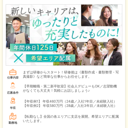
まずは研修からスタート！研修後は《書類作成・書類整理・写
真撮影》など簡単な仕事からお任せします。
仕事内容
【早期離職・第二新卒歓迎】社会人デビューもOK／志望動機
がなくても大丈夫！気軽にお話しましょう♪
応募条件
【年収例1】
年収460万円（24歳／入社1年目／未経験入社）
【年収例2】
年収580万円（28歳／入社3年目／未経験入社）
年収
【転勤なし】全国の各エリアに支店を展開。希望エリアに配属
いたします。
勤務地