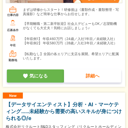
まずは研修からスタート！研修後は《書類作成・書類整理・写
真撮影》など簡単な仕事からお任せします。
仕事内容
【早期離職・第二新卒歓迎】社会人デビューもOK／志望動機
がなくても大丈夫！気軽にお話しましょう♪
応募条件
【年収例1】
年収460万円（24歳／入社1年目／未経験入社）
【年収例2】
年収580万円（28歳／入社3年目／未経験入社）
年収
【転勤なし】全国の各エリアに支店を展開。希望エリアに配属
いたします。
勤務地
気になる
詳細へ
New
【データサイエンティスト】分析・AI・マーケテ
ィング……未経験から需要の高いスキルが身につけ
られる◎/e
株式会社リクルートR&Dスタッフィング（リクルートホールディン