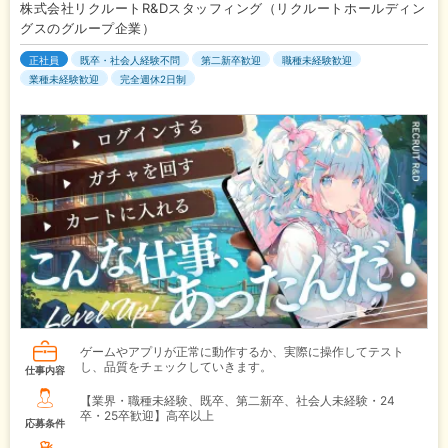
株式会社リクルートR&Dスタッフィング（リクルートホールディン
グスのグループ企業）
正社員
既卒・社会人経験不問
第二新卒歓迎
職種未経験歓迎
業種未経験歓迎
完全週休2日制
ゲームやアプリが正常に動作するか、実際に操作してテスト
し、品質をチェックしていきます。
仕事内容
【業界・職種未経験、既卒、第二新卒、社会人未経験・24
卒・25卒歓迎】高卒以上
応募条件