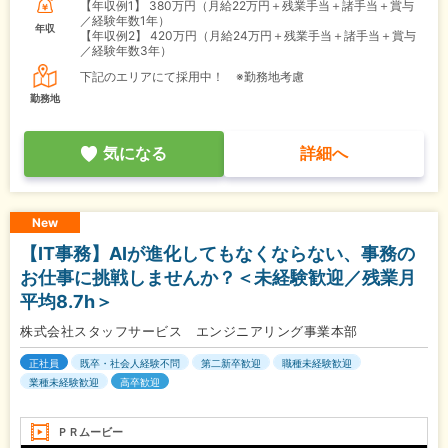
【年収例1】
380万円（月給22万円＋残業手当＋諸手当＋賞与
／経験年数1年）
年収
【年収例2】
420万円（月給24万円＋残業手当＋諸手当＋賞与
／経験年数3年）
下記のエリアにて採用中！ ※勤務地考慮
勤務地
気になる
詳細へ
New
【IT事務】AIが進化してもなくならない、事務の
お仕事に挑戦しませんか？＜未経験歓迎／残業月
平均8.7h＞
株式会社スタッフサービス エンジニアリング事業本部
正社員
既卒・社会人経験不問
第二新卒歓迎
職種未経験歓迎
業種未経験歓迎
高卒歓迎
ＰＲムービー