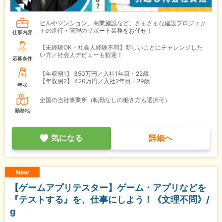
ビルやマンション、商業施設など、さまざまな建設プロジェク
トの進行・管理のサポート業務をお任せ！
仕事内容
【未経験OK・社会人経験不問】新しいことにチャレンジした
い方／社会人デビューも歓迎！
応募条件
【年収例1】
350万円／入社1年目・22歳
【年収例2】
420万円／入社2年目・29歳
年収
全国の当社事業所（転勤なしの働き方も選択可）
勤務地
気になる
詳細へ
New
【ゲームアプリテスター】ゲーム・アプリなどを
『テストする』を、仕事にしよう！《文理不問》/
g