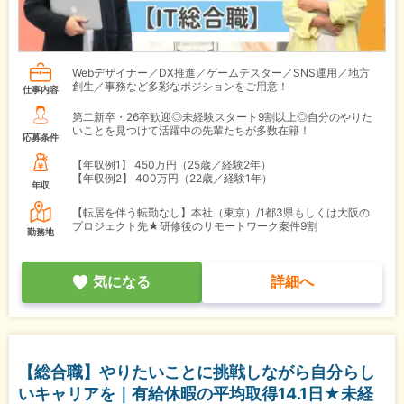
Webデザイナー／DX推進／ゲームテスター／SNS運用／地方
創生／事務など多彩なポジションをご用意！
仕事内容
第二新卒・26卒歓迎◎未経験スタート9割以上◎自分のやりた
いことを見つけて活躍中の先輩たちが多数在籍！
応募条件
【年収例1】
450万円（25歳／経験2年）
【年収例2】
400万円（22歳／経験1年）
年収
【転居を伴う転勤なし】本社（東京）/1都3県もしくは大阪の
プロジェクト先★研修後のリモートワーク案件9割
勤務地
気になる
詳細へ
【総合職】やりたいことに挑戦しながら自分らし
いキャリアを｜有給休暇の平均取得14.1日★未経