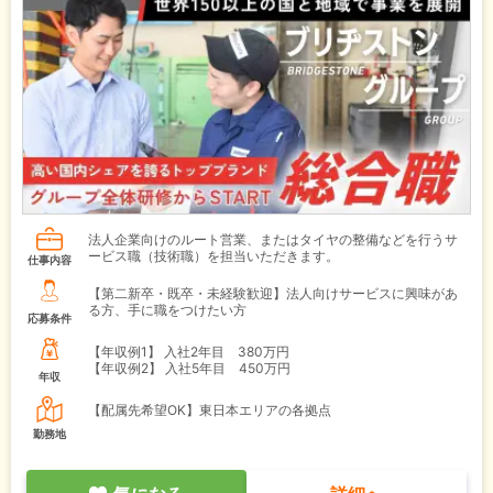
法人企業向けのルート営業、またはタイヤの整備などを行うサ
ービス職（技術職）を担当いただきます。
仕事内容
【第二新卒・既卒・未経験歓迎】法人向けサービスに興味があ
る方、手に職をつけたい方
応募条件
【年収例1】
入社2年目 380万円
【年収例2】
入社5年目 450万円
年収
【配属先希望OK】東日本エリアの各拠点
勤務地