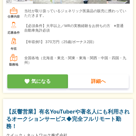
当社が取り扱っているジェネリック医薬品の販売に携わってい
ただきます。
仕事内容
【必須条件】大卒以上／MRの実務経験をお持ちの方 ※普通
自動車免許必須
応募条件
【年収例1】
370万円（25歳/ボーナス2回）
年収
全国各地（北海道・東北・関東・東海・関西・中国・四国・九
州）
勤務地
気になる
詳細へ
【反響営業】有名YouTuberや著名人にも利用され
るオークションサービス◆完全フルリモート勤
務！
クイック・ネットワーク株式会社