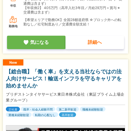
通費は含まず）
年収
【年収例2】
405万円（高卒入社3年目／月給29万円＋賞与 ※
交通費は含まず）
【希望エリアで勤務OK】全国28都道府県 ☆ブロック外への転
勤なし／社宅制度あり／交通費全額支給！
勤務地
気になる
詳細へ
New
【総合職】「働く車」を支える当社ならではの法
人向けサービス！輸送インフラを守るキャリアを
始めませんか
ブリヂストンタイヤサービス東日本株式会社（東証プライム上場企
業グループ）
正社員
既卒・社会人経験不問
第二新卒歓迎
職種未経験歓迎
業種未経験歓迎
転勤の心配なし
高卒歓迎