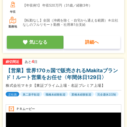
【年収例1】
年収520万円（31歳／経験3年）
年収
【転勤なし】全国（沖縄を除く・自宅から通える範囲）☆出社
なしのフルリモート勤務・社用車1台支給
勤務地
気になる
詳細へ
4
締切間近
あと
日
【営業】世界170ヵ国で販売されるMakitaブラン
ド！ルート営業をお任せ〈年間休日129日〉
株式会社マキタ【東証プライム上場・名証プレミア上場】
正社員
第二新卒歓迎
職種未経験歓迎
業種未経験歓迎
完全週休2日制
ＰＲムービー