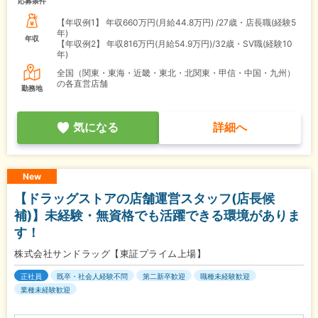
応募条件
【年収例1】
年収660万円(月給44.8万円) /27歳・店長職(経験5
年)
年収
【年収例2】
年収816万円(月給54.9万円)/32歳・SV職(経験10
年)
全国（関東・東海・近畿・東北・北関東・甲信・中国・九州）
の各直営店舗
勤務地
気になる
詳細へ
New
【ドラッグストアの店舗運営スタッフ(店長候
補)】未経験・無資格でも活躍できる環境がありま
す！
株式会社サンドラッグ【東証プライム上場】
正社員
既卒・社会人経験不問
第二新卒歓迎
職種未経験歓迎
業種未経験歓迎