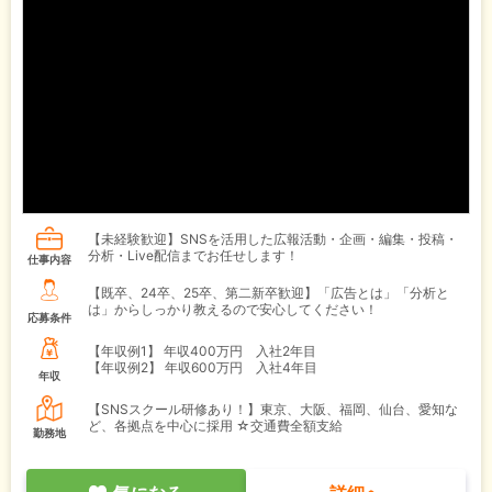
【未経験歓迎】SNSを活用した広報活動・企画・編集・投稿・
分析・Live配信までお任せします！
仕事内容
【既卒、24卒、25卒、第二新卒歓迎】「広告とは」「分析と
は」からしっかり教えるので安心してください！
応募条件
【年収例1】
年収400万円 入社2年目
【年収例2】
年収600万円 入社4年目
年収
【SNSスクール研修あり！】東京、大阪、福岡、仙台、愛知な
ど、各拠点を中心に採用 ☆交通費全額支給
勤務地