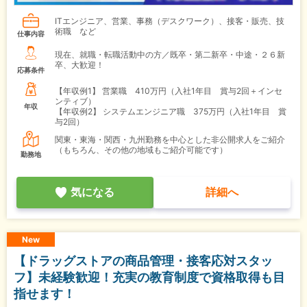
ITエンジニア、営業、事務（デスクワーク）、接客・販売、技
術職 など
仕事内容
現在、就職・転職活動中の方／既卒・第二新卒・中途・２６新
卒、大歓迎！
応募条件
【年収例1】
営業職 410万円（入社1年目 賞与2回＋インセ
ンティブ）
年収
【年収例2】
システムエンジニア職 375万円（入社1年目 賞
与2回）
関東・東海・関西・九州勤務を中心とした非公開求人をご紹介
（もちろん、その他の地域もご紹介可能です）
勤務地
気になる
詳細へ
New
【ドラッグストアの商品管理・接客応対スタッ
フ】未経験歓迎！充実の教育制度で資格取得も目
指せます！