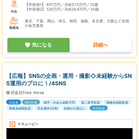
【年収例1】
467万円／月給27.5万円／25歳
【年収例2】
526万円／月給29.8万円／35歳
年収
東京、千葉、岡山、埼玉、秋田、福島、名古屋、大阪など全国
の各営業所
勤務地
気になる
詳細へ
【広報】SNSの企画・運用・撮影◇未経験からSN
S運用のプロに！/4SNS
株式会社free mova
正社員
契約社員
既卒・社会人経験不問
第二新卒歓迎
職種未経験歓迎
業種未経験歓迎
完全週休2日制
転勤の心配なし
高卒歓迎
ＰＲムービー