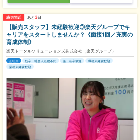
3
締切間近
あと
日
【販売スタッフ】未経験歓迎◎楽天グループでキ
ャリアをスタートしませんか？《面接1回／充実の
育成体制》
楽天トータルソリューションズ株式会社（楽天グループ）
正社員
既卒・社会人経験不問
第二新卒歓迎
職種未経験歓迎
業種未経験歓迎