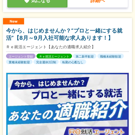
気になる
詳細へ
New
今から、はじめませんか？“プロと一緒にする就
活”【8月～9月入社可能な求人あります！】
Ｒｅ就活エージェント【あなたの適職求人紹介】
エージェント登録
Ｒｅ就活エージェント
第二新卒歓迎
職種未経験歓迎
業種未経験歓迎
完全週休2日制
転勤の心配なし