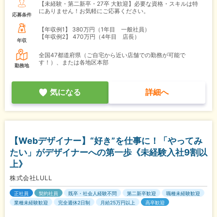
【未経験・第二新卒・27卒 大歓迎】必要な資格・スキルは特
にありません！お気軽にご応募ください。
応募条件
【年収例1】
380万円（1年目 一般社員）
【年収例2】
470万円（4年目 店長）
年収
全国47都道府県（ご自宅から近い店舗での勤務が可能で
す！）、または各地区本部
勤務地
気になる
詳細へ
【Webデザイナー】“好き”を仕事に！「やってみ
たい」がデザイナーへの第一歩《未経験入社9割以
上》
株式会社LULL
正社員
契約社員
既卒・社会人経験不問
第二新卒歓迎
職種未経験歓迎
業種未経験歓迎
完全週休2日制
月給25万円以上
高卒歓迎