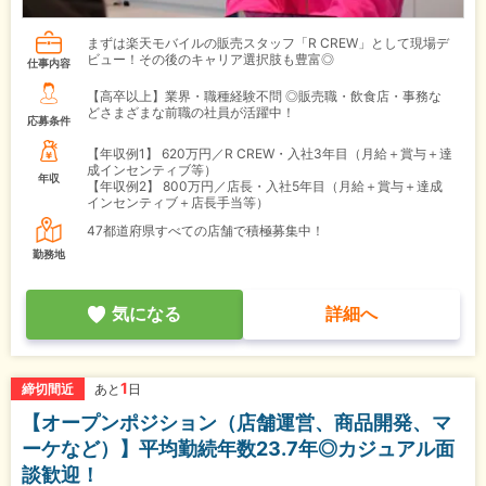
まずは楽天モバイルの販売スタッフ「R CREW」として現場デ
ビュー！その後のキャリア選択肢も豊富◎
仕事内容
【高卒以上】業界・職種経験不問 ◎販売職・飲食店・事務な
どさまざまな前職の社員が活躍中！
応募条件
【年収例1】
620万円／R CREW・入社3年目（月給＋賞与＋達
成インセンティブ等）
年収
【年収例2】
800万円／店長・入社5年目（月給＋賞与＋達成
インセンティブ＋店長手当等）
47都道府県すべての店舗で積極募集中！
勤務地
気になる
詳細へ
1
締切間近
あと
日
【オープンポジション（店舗運営、商品開発、マ
ーケなど）】平均勤続年数23.7年◎カジュアル面
談歓迎！