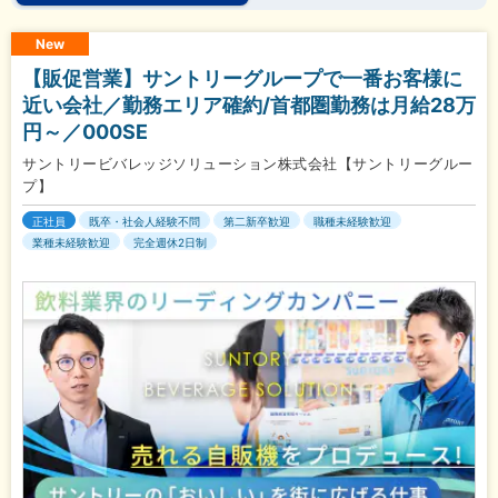
New
【販促営業】サントリーグループで一番お客様に
近い会社／勤務エリア確約/首都圏勤務は月給28万
円～／000SE
サントリービバレッジソリューション株式会社【サントリーグルー
プ】
正社員
既卒・社会人経験不問
第二新卒歓迎
職種未経験歓迎
業種未経験歓迎
完全週休2日制