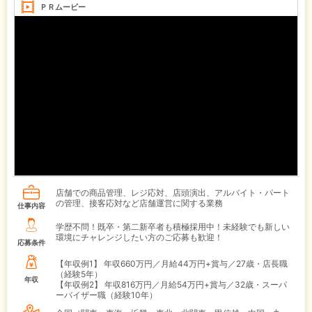
ＰＲムービー
店舗での商品管理、レジ応対、店頭演出、アルバイト・パート
の管理、接客応対など店舗運営に関する業務
仕事内容
学歴不問！既卒・第二新卒者も積極採用中！未経験でも新しい
環境にチャレンジしたい方のご応募も歓迎！
応募条件
【年収例1】
年収660万円／月給44万円+賞与／27歳・店長職
（経験5年）
年収
【年収例2】
年収816万円／月給54万円+賞与／32歳・スーパ
ーバイザー職（経験10年）