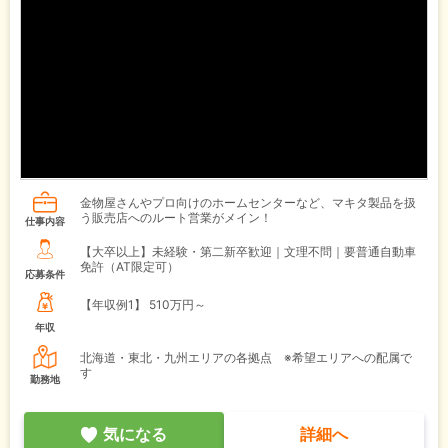
金物屋さんやプロ向けのホームセンターなど、マキタ製品を扱
う販売店へのルート営業がメイン！
仕事内容
【大卒以上】未経験・第二新卒歓迎｜文理不問｜要普通自動車
免許（AT限定可）
応募条件
【年収例1】
510万円～
年収
北海道・東北・九州エリアの各拠点 ※希望エリアへの配属で
す
勤務地
気になる
詳細へ