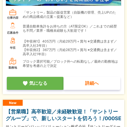
「サントリー」製品の販促営業（自販機の管理、売上UPのた
めの商品構成の立案～提案など）
仕事内容
普通自動車免許をお持ちの方（AT限定OK）／これまでの経歴
も不問／業界・職種未経験も大歓迎です！
応募条件
【年収例1】
405万円（月給29万円＋賞与 ※交通費は含まず／
高卒入社3年目）
年収
【年収例2】
367万円（月給28万円＋賞与 ※交通費は含まず／
高卒入社1年目）
ブロック選択可能／ブロック外への転勤なし／最終の勤務地は
希望を考慮の上で決定
勤務地
気になる
詳細へ
New
【営業職】高卒歓迎／未経験歓迎！「サントリー
グループ」で、新しいスタートを切ろう！/000SE
サントリービバレッジソリューション株式会社【サントリーグルー