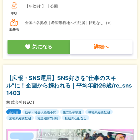
【年収例1】
非公開
年収
全国の各拠点｜希望勤務地への配属｜転勤なし（※）
勤務地
気になる
詳細へ
【広報・SNS運用】SNS好きを”仕事のスキ
ル”に！企画から携われる｜平均年齢26歳/re_sns
1403
株式会社NECT
正社員
既卒・社会人経験不問
第二新卒歓迎
職種未経験歓迎
業種未経験歓迎
完全週休2日制
転勤の心配なし