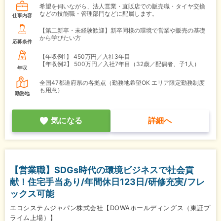
希望を伺いながら、法人営業・直販店での販売職・タイヤ交換
などの技能職・管理部門などに配属します。
仕事内容
【第二新卒・未経験歓迎】新卒同様の環境で営業や販売の基礎
から学びたい方
応募条件
【年収例1】
450万円／入社3年目
【年収例2】
500万円／入社7年目（32歳／配偶者、子1人）
年収
全国47都道府県の各拠点（勤務地希望OK エリア限定勤務制度
も用意）
勤務地
気になる
詳細へ
【営業職】SDGs時代の環境ビジネスで社会貢
献！住宅手当あり/年間休日123日/研修充実/フレ
ックス可能
エコシステムジャパン株式会社【DOWAホールディングス（東証プ
ライム上場）】