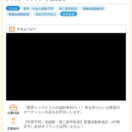
正社員
既卒・社会人経験不問
第二新卒歓迎
職種未経験歓迎
業種未経験歓迎
月給25万円以上
高卒歓迎
ＰＲムービー
《業界トップクラスの成約率50％！》車を売りたいお客様の
オークション出品をお手伝いします。
仕事内容
【学歴不問／未経験・第二新卒歓迎】普通自動車免許（AT限
定可）必須☆ブランクは問いません！
応募条件