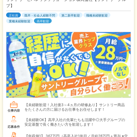
プ】
正社員
既卒・社会人経験不問
第二新卒歓迎
職種未経験歓迎
業種未経験歓迎
高卒歓迎
【未経験歓迎！入社後3～4ヵ月の研修あり】サントリー商品
をたくさんの方に届けるお仕事をお任せします！
仕事内容
【未経験OK】高卒入社の先輩たちも活躍中◎大手グループの
安定基盤で長く働きたい方を歓迎します！
応募条件
【年収例1】
367万円（高卒入社1年目／月給28万円＋賞与 ※交