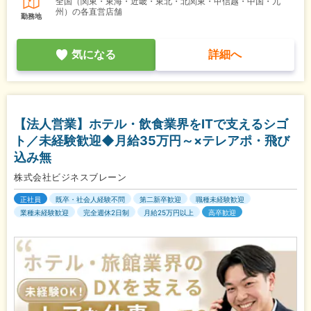
全国（関東・東海・近畿・東北・北関東・甲信越・中国・九
州）の各直営店舗
勤務地
気になる
詳細へ
【法人営業】ホテル・飲食業界をITで支えるシゴ
ト／未経験歓迎◆月給35万円～×テレアポ・飛び
込み無
株式会社ビジネスブレーン
正社員
既卒・社会人経験不問
第二新卒歓迎
職種未経験歓迎
業種未経験歓迎
完全週休2日制
月給25万円以上
高卒歓迎