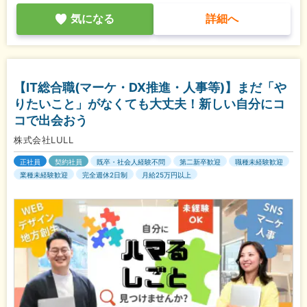
気になる
詳細へ
【IT総合職(マーケ・DX推進・人事等)】まだ「や
りたいこと」がなくても大丈夫！新しい自分にコ
コで出会おう
株式会社LULL
正社員
契約社員
既卒・社会人経験不問
第二新卒歓迎
職種未経験歓迎
業種未経験歓迎
完全週休2日制
月給25万円以上