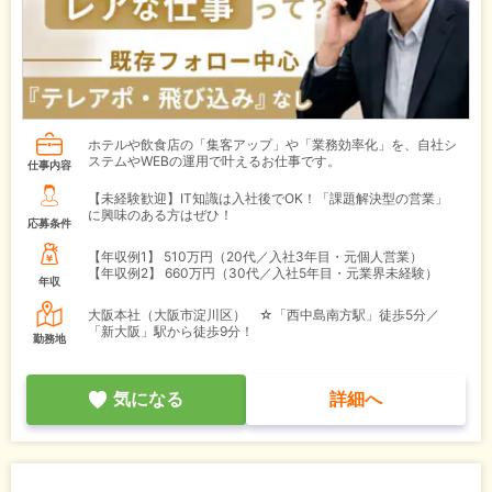
ホテルや飲食店の「集客アップ」や「業務効率化」を、自社シ
ステムやWEBの運用で叶えるお仕事です。
仕事内容
【未経験歓迎】IT知識は入社後でOK！「課題解決型の営業」
に興味のある方はぜひ！
応募条件
【年収例1】
510万円（20代／入社3年目・元個人営業）
【年収例2】
660万円（30代／入社5年目・元業界未経験）
年収
大阪本社（大阪市淀川区） ☆「西中島南方駅」徒歩5分／
「新大阪」駅から徒歩9分！
勤務地
気になる
詳細へ