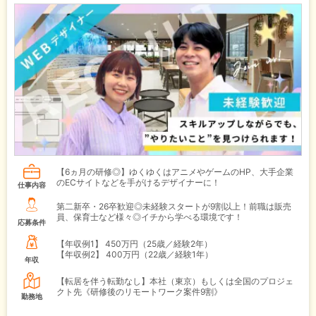
【6ヵ月の研修◎】ゆくゆくはアニメやゲームのHP、大手企業
のECサイトなどを手がけるデザイナーに！
仕事内容
第二新卒・26卒歓迎◎未経験スタートが9割以上！前職は販売
員、保育士など様々◎イチから学べる環境です！
応募条件
【年収例1】
450万円（25歳／経験2年）
【年収例2】
400万円（22歳／経験1年）
年収
【転居を伴う転勤なし】本社（東京）もしくは全国のプロジェ
クト先《研修後のリモートワーク案件9割》
勤務地