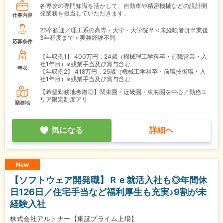
各専攻の専門知識を活かして、自動車や精密機械などの設計開
発業務を担当していただきます。
仕事内容
26卒歓迎／理工系の高専・大学・大学院卒＜未経験者は卒業後
3年程度まで＞実務経験不問
応募条件
【年収例1】
400万円：24歳（機械理工学科卒・前職営業・入
社1年目）※残業手当及び賞与含む
年収
【年収例2】
418万円：25歳（機械工学科卒・前職技術職・入
社1年目）※残業手当及び賞与含む
【希望勤務地考慮◎】関東圏・近畿圏・東海圏を中心／勤務エ
リア限定制度アリ
勤務地
気になる
詳細へ
New
【ソフトウェア開発職】Ｒｅ就活入社も◎年間休
日126日／住宅手当など福利厚生も充実♪9割が未
経験入社
株式会社アルトナー【東証プライム上場】