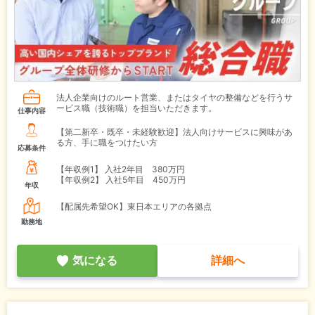
法人企業向けのルート営業、またはタイヤの整備などを行うサ
ービス職（技術職）を担当いただきます。
仕事内容
【第二新卒・既卒・未経験歓迎】法人向けサービスに興味があ
る方、手に職をつけたい方
応募条件
【年収例1】
入社2年目 380万円
【年収例2】
入社5年目 450万円
年収
【配属先希望OK】東日本エリアの各拠点
勤務地
気になる
詳細へ