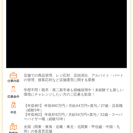
店舗での商品管理、レジ応対、店頭演出、アルバイト・パート
の管理、接客応対など店舗運営に関する業務
仕事内容
学歴不問！既卒・第二新卒者も積極採用中！未経験でも新しい
環境にチャレンジしたい方のご応募も歓迎！
応募条件
【年収例1】
年収660万円／月給44万円+賞与／27歳・店長職
（経験5年）
年収
【年収例2】
年収816万円／月給54万円+賞与／32歳・スーパ
ーバイザー職（経験10年）
全国（関東・東海・近畿・東北・北関東・甲信越・中国・九
州）の各直営店舗
勤務地