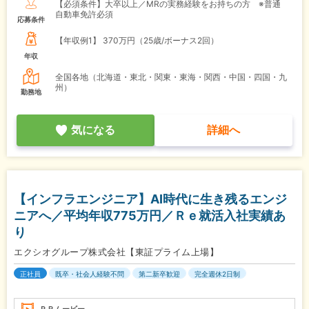
【必須条件】大卒以上／MRの実務経験をお持ちの方 ※普通
自動車免許必須
応募条件
【年収例1】
370万円（25歳/ボーナス2回）
年収
全国各地（北海道・東北・関東・東海・関西・中国・四国・九
州）
勤務地
気になる
詳細へ
【インフラエンジニア】AI時代に生き残るエンジ
ニアへ／平均年収775万円／Ｒｅ就活入社実績あ
り
エクシオグループ株式会社【東証プライム上場】
正社員
既卒・社会人経験不問
第二新卒歓迎
完全週休2日制