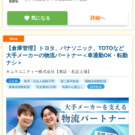
勤務地
気になる
詳細へ
New
【倉庫管理】トヨタ、パナソニック、TOTOなど
大手メーカーの物流パートナー＜車通勤OK・転勤
ナシ＞
キムラユニティー株式会社【東証・名証上場】
正社員
既卒・社会人経験不問
第二新卒歓迎
職種未経験歓迎
業種未経験歓迎
完全週休2日制
転勤の心配なし
高卒歓迎