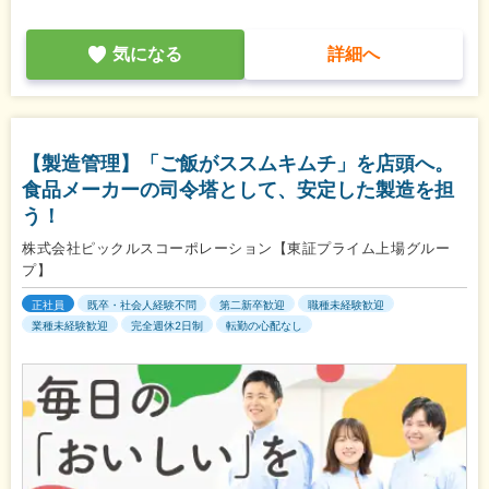
気になる
詳細へ
【製造管理】「ご飯がススムキムチ」を店頭へ。
食品メーカーの司令塔として、安定した製造を担
う！
株式会社ピックルスコーポレーション【東証プライム上場グルー
プ】
正社員
既卒・社会人経験不問
第二新卒歓迎
職種未経験歓迎
業種未経験歓迎
完全週休2日制
転勤の心配なし