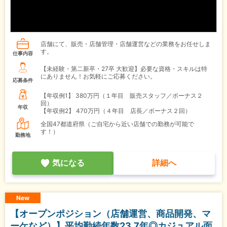
店舗にて、販売・店舗管理・店舗運営などの業務をお任せしま
す。
仕事内容
【未経験・第二新卒・27卒 大歓迎】必要な資格・スキルは特
にありません！お気軽にご応募ください。
応募条件
【年収例1】
380万円（１年目 販売スタッフ／ボーナス２
回）
年収
【年収例2】
470万円（４年目 店長／ボーナス２回）
全国47都道府県（ご自宅から近い店舗での勤務が可能で
す！）
勤務地
気になる
詳細へ
New
【オープンポジション（店舗運営、商品開発、マ
ーケなど）】平均勤続年数23.7年◎カジュアル面