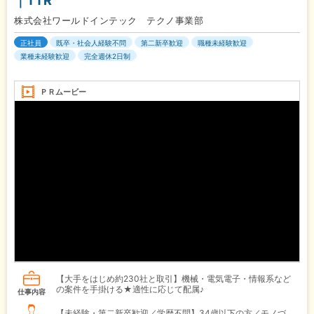
｜TTR
株式会社ワールドインテック テクノ事業部
正社員
既卒・社会人経験不問
第二新卒歓迎
職種未経験歓迎
業種未経験歓迎
完全週休2日制
ＰＲムービー
【大手をはじめ約230社と取引】機械・電気電子・情報系など
の案件を手掛ける★適性に応じて配属♪
仕事内容
【未経験・第二新卒歓迎／学歴不問】34歳以下の方／モノづ