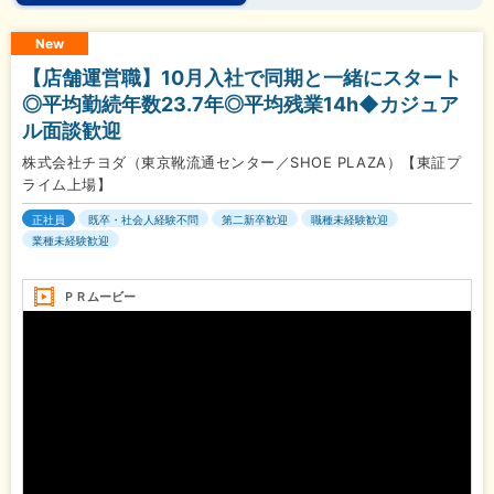
New
【店舗運営職】10月入社で同期と一緒にスタート
◎平均勤続年数23.7年◎平均残業14h◆カジュア
ル面談歓迎
株式会社チヨダ（東京靴流通センター／SHOE PLAZA）【東証プ
ライム上場】
正社員
既卒・社会人経験不問
第二新卒歓迎
職種未経験歓迎
業種未経験歓迎
ＰＲムービー