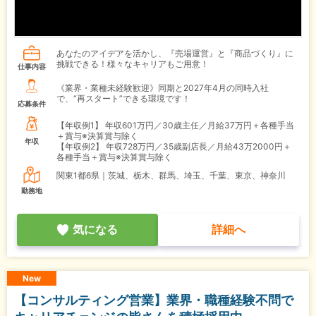
あなたのアイデアを活かし、『売場運営』と『商品づくり』に
挑戦できる！様々なキャリアもご用意！
仕事内容
《業界・業種未経験歓迎》同期と2027年4月の同時入社
で、“再スタート”できる環境です！
応募条件
【年収例1】
年収601万円／30歳主任／月給37万円＋各種手当
＋賞与※決算賞与除く
年収
【年収例2】
年収728万円／35歳副店長／月給43万2000円＋
各種手当＋賞与※決算賞与除く
関東1都6県｜茨城、栃木、群馬、埼玉、千葉、東京、神奈川
勤務地
気になる
詳細へ
New
【コンサルティング営業】業界・職種経験不問で