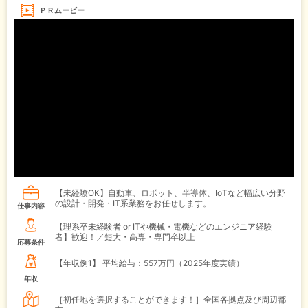
ＰＲムービー
【未経験OK】自動車、ロボット、半導体、IoTなど幅広い分野
の設計・開発・IT系業務をお任せします。
仕事内容
【理系卒未経験者 or ITや機械・電機などのエンジニア経験
者】歓迎！／短大・高専・専門卒以上
応募条件
【年収例1】
平均給与：557万円（2025年度実績）
年収
［初任地を選択することができます！］全国各拠点及び周辺都