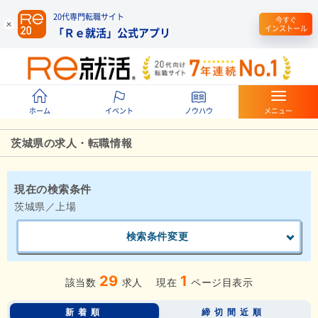
20代専門転職サイト
今すぐ
インストール
「Ｒｅ就活」公式アプリ
ホーム
イベント
ノウハウ
メニュー
茨城県の求人・転職情報
現在の検索条件
茨城県／上場
検索条件変更
29
1
該当数
求人
現在
ページ目表示
新着順
締切間近順