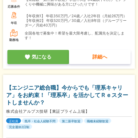
くりや機械に興味がある方にぴったりです！
応募条件
【年収例1】
年収350万円／24歳／入社2年目（月給26万円）
【年収例2】
年収520万円／30歳／入社8年目（グループリー
年収
ダー／月給40万円）
全国各地で募集中！希望を最大限考慮し、配属先を決定しま
す！
勤務地
気になる
詳細へ
【エンジニア総合職】今からでも「理系キャリ
ア」をお約束！「理系卒」を活かしてＲｅスター
トしませんか？
株式会社アルプス技研【東証プライム上場】
正社員
既卒・社会人経験不問
第二新卒歓迎
職種未経験歓迎
完全週休2日制