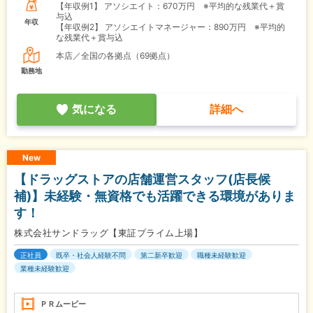
【年収例1】
アソシエイト：670万円 ※平均的な残業代＋賞
与込
年収
【年収例2】
アソシエイトマネージャー：890万円 ※平均的
な残業代＋賞与込
本店／全国の各拠点（69拠点）
勤務地
気になる
詳細へ
New
【ドラッグストアの店舗運営スタッフ(店長候
補)】未経験・無資格でも活躍できる環境がありま
す！
株式会社サンドラッグ【東証プライム上場】
正社員
既卒・社会人経験不問
第二新卒歓迎
職種未経験歓迎
業種未経験歓迎
ＰＲムービー