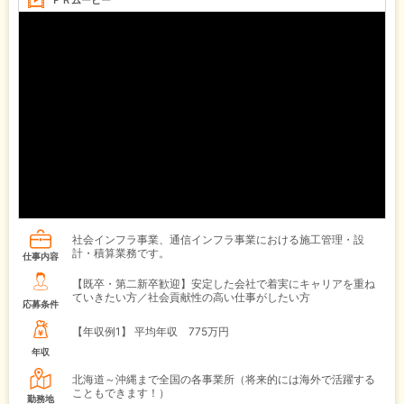
ＰＲムービー
社会インフラ事業、通信インフラ事業における施工管理・設
計・積算業務です。
仕事内容
【既卒・第二新卒歓迎】安定した会社で着実にキャリアを重ね
ていきたい方／社会貢献性の高い仕事がしたい方
応募条件
【年収例1】
平均年収 775万円
年収
北海道～沖縄まで全国の各事業所（将来的には海外で活躍する
こともできます！）
勤務地