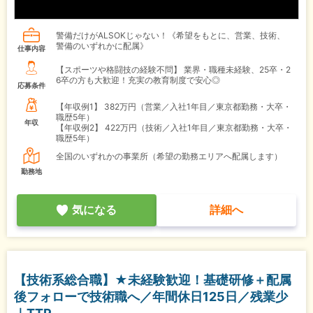
警備だけがALSOKじゃない！《希望をもとに、営業、技術、
警備のいずれかに配属》
仕事内容
【スポーツや格闘技の経験不問】 業界・職種未経験、25卒・2
6卒の方も大歓迎！充実の教育制度で安心◎
応募条件
【年収例1】
382万円（営業／入社1年目／東京都勤務・大卒・
職歴5年）
年収
【年収例2】
422万円（技術／入社1年目／東京都勤務・大卒・
職歴5年）
全国のいずれかの事業所（希望の勤務エリアへ配属します）
勤務地
気になる
詳細へ
【技術系総合職】★未経験歓迎！基礎研修＋配属
後フォローで技術職へ／年間休日125日／残業少