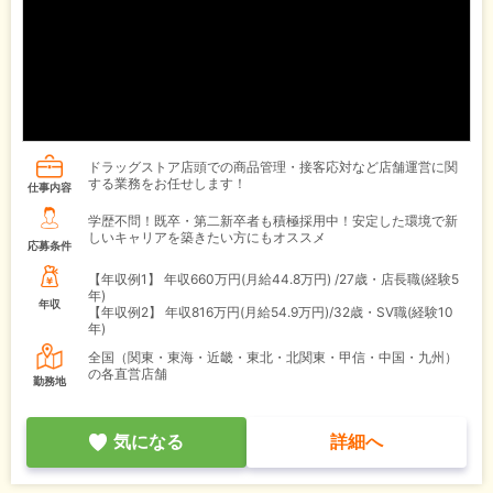
ドラッグストア店頭での商品管理・接客応対など店舗運営に関
する業務をお任せします！
仕事内容
学歴不問！既卒・第二新卒者も積極採用中！安定した環境で新
しいキャリアを築きたい方にもオススメ
応募条件
【年収例1】
年収660万円(月給44.8万円) /27歳・店長職(経験5
年)
年収
【年収例2】
年収816万円(月給54.9万円)/32歳・SV職(経験10
年)
全国（関東・東海・近畿・東北・北関東・甲信・中国・九州）
の各直営店舗
勤務地
気になる
詳細へ