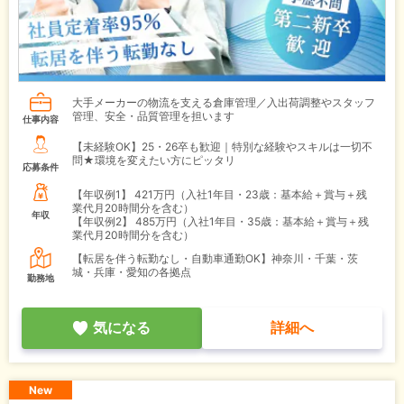
大手メーカーの物流を支える倉庫管理／入出荷調整やスタッフ
管理、安全・品質管理を担います
仕事内容
【未経験OK】25・26卒も歓迎｜特別な経験やスキルは一切不
問★環境を変えたい方にピッタリ
応募条件
【年収例1】
421万円（入社1年目・23歳：基本給＋賞与＋残
業代月20時間分を含む）
年収
【年収例2】
485万円（入社1年目・35歳：基本給＋賞与＋残
業代月20時間分を含む）
【転居を伴う転勤なし・自動車通勤OK】神奈川・千葉・茨
城・兵庫・愛知の各拠点
勤務地
気になる
詳細へ
New