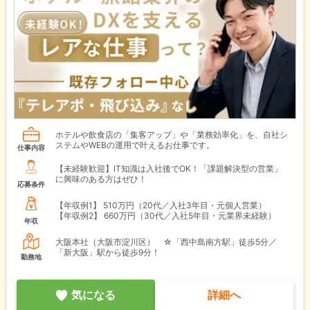
ホテルや飲食店の「集客アップ」や「業務効率化」を、自社シ
ステムやWEBの運用で叶えるお仕事です。
仕事内容
【未経験歓迎】IT知識は入社後でOK！「課題解決型の営業」
に興味のある方はぜひ！
応募条件
【年収例1】
510万円（20代／入社3年目・元個人営業）
【年収例2】
660万円（30代／入社5年目・元業界未経験）
年収
大阪本社（大阪市淀川区） ☆「西中島南方駅」徒歩5分／
「新大阪」駅から徒歩9分！
勤務地
気になる
詳細へ