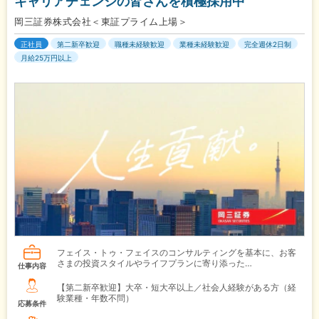
キャリアチェンジの皆さんを積極採用中
岡三証券株式会社＜東証プライム上場＞
正社員
第二新卒歓迎
職種未経験歓迎
業種未経験歓迎
完全週休2日制
月給25万円以上
フェイス・トゥ・フェイスのコンサルティングを基本に、お客
さまの投資スタイルやライフプランに寄り添った…
仕事内容
【第二新卒歓迎】大卒・短大卒以上／社会人経験がある方（経
験業種・年数不問）
応募条件