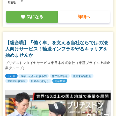
市
勤務地
気になる
詳細へ
【総合職】「働く車」を支える当社ならではの法
人向けサービス！輸送インフラを守るキャリアを
始めませんか
ブリヂストンタイヤサービス東日本株式会社（東証プライム上場企
業グループ）
正社員
既卒・社会人経験不問
第二新卒歓迎
職種未経験歓迎
業種未経験歓迎
転勤の心配なし
高卒歓迎