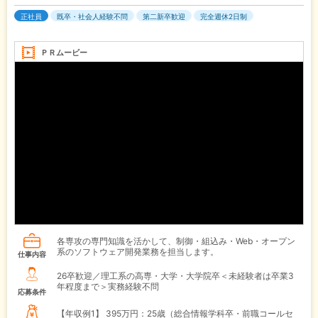
正社員
既卒・社会人経験不問
第二新卒歓迎
完全週休2日制
ＰＲムービー
各専攻の専門知識を活かして、制御・組込み・Web・オープン
系のソフトウェア開発業務を担当します。
仕事内容
26卒歓迎／理工系の高専・大学・大学院卒＜未経験者は卒業3
年程度まで＞実務経験不問
応募条件
【年収例1】
395万円：25歳（総合情報学科卒・前職コールセ