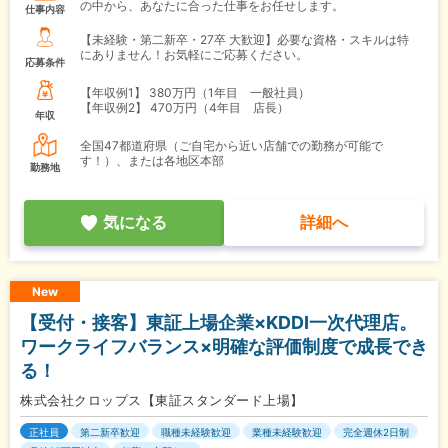
の中から、あなたに合った仕事をお任せします。
仕事内容
【未経験・第二新卒・27卒 大歓迎】必要な資格・スキルは特
にありません！お気軽にご応募ください。
応募条件
【年収例1】
380万円（1年目 一般社員）
【年収例2】
470万円（4年目 店長）
年収
全国47都道府県（ご自宅から近い店舗での勤務が可能で
す！）、または各地区本部
勤務地
気になる
詳細へ
New
【受付・接客】東証上場企業×KDDI一次代理店。
ワークライフバランス×明確な評価制度で成長でき
る！
株式会社クロップス【東証スタンダード上場】
正社員
第二新卒歓迎
職種未経験歓迎
業種未経験歓迎
完全週休2日制