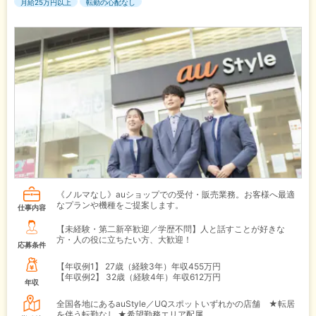
月給25万円以上
転勤の心配なし
《ノルマなし》auショップでの受付・販売業務。お客様へ最適
なプランや機種をご提案します。
仕事内容
【未経験・第二新卒歓迎／学歴不問】人と話すことが好きな
方・人の役に立ちたい方、大歓迎！
応募条件
【年収例1】
27歳（経験3年）年収455万円
【年収例2】
32歳（経験4年）年収612万円
年収
全国各地にあるauStyle／UQスポットいずれかの店舗 ★転居
を伴う転勤なし ★希望勤務エリア配属