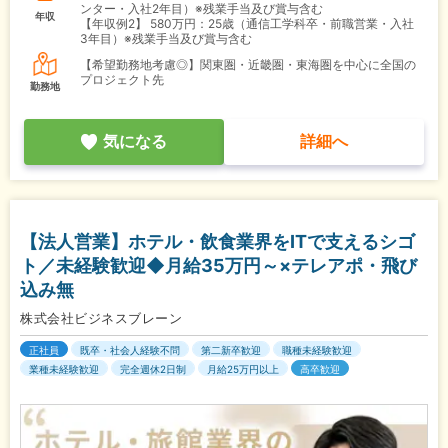
ンター・入社2年目）※残業手当及び賞与含む
年収
【年収例2】
580万円：25歳（通信工学科卒・前職営業・入社
3年目）※残業手当及び賞与含む
【希望勤務地考慮◎】関東圏・近畿圏・東海圏を中心に全国の
プロジェクト先
勤務地
気になる
詳細へ
【法人営業】ホテル・飲食業界をITで支えるシゴ
ト／未経験歓迎◆月給35万円～×テレアポ・飛び
込み無
株式会社ビジネスブレーン
正社員
既卒・社会人経験不問
第二新卒歓迎
職種未経験歓迎
業種未経験歓迎
完全週休2日制
月給25万円以上
高卒歓迎