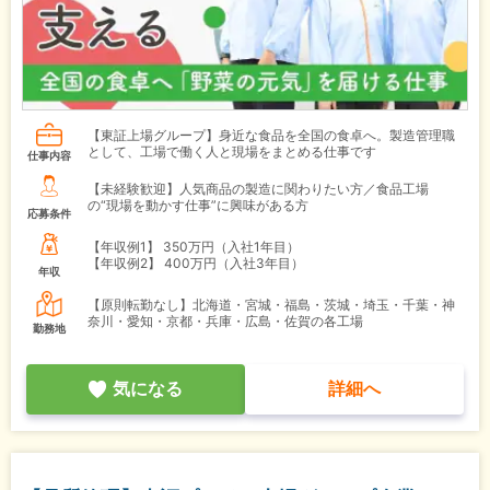
【東証上場グループ】身近な食品を全国の食卓へ。製造管理職
として、工場で働く人と現場をまとめる仕事です
仕事内容
【未経験歓迎】人気商品の製造に関わりたい方／食品工場
の“現場を動かす仕事”に興味がある方
応募条件
【年収例1】
350万円（入社1年目）
【年収例2】
400万円（入社3年目）
年収
【原則転勤なし】北海道・宮城・福島・茨城・埼玉・千葉・神
奈川・愛知・京都・兵庫・広島・佐賀の各工場
勤務地
気になる
詳細へ