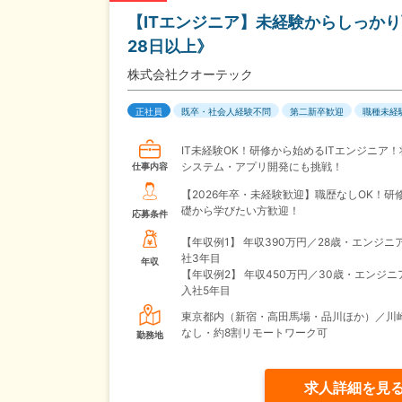
【ITエンジニア】未経験からしっか
28日以上》
株式会社クオーテック
正社員
既卒・社会人経験不問
第二新卒歓迎
職種未経
IT未経験OK！研修から始めるITエンジニア
システム・アプリ開発にも挑戦！
仕事内容
【2026年卒・未経験歓迎】職歴なしOK！研修
礎から学びたい方歓迎！
応募条件
【年収例1】
年収390万円／28歳・エンジニ
社3年目
年収
【年収例2】
年収450万円／30歳・エンジニ
入社5年目
東京都内（新宿・高田馬場・品川ほか）／川崎
なし・約8割リモートワーク可
勤務地
求人詳細を見