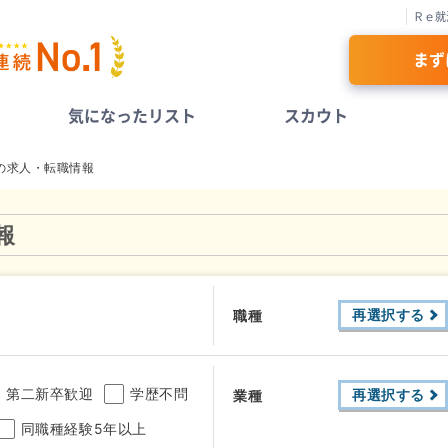
Ｒｅ就
まず
気になったリスト
スカウト
の求人・転職情報
報
再選択する
職種
第二新卒歓迎
学歴不問
再選択する
業種
同職種経験5年以上