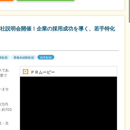
社説明会開催！企業の採用成功を導く、若手特化
験歓迎
業種未経験歓迎
高卒歓迎
スであ
ＰＲムービー
営業で
いませ
0万円
約700
社・京