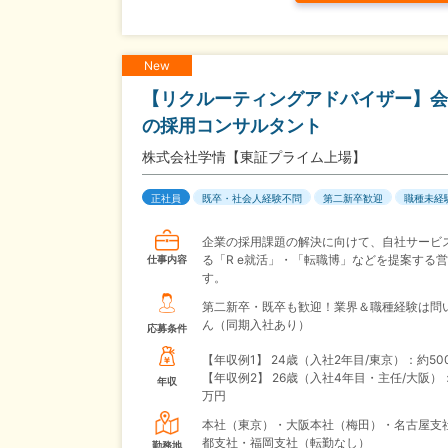
New
【リクルーティングアドバイザー】会
の採用コンサルタント
株式会社学情【東証プライム上場】
正社員
既卒・社会人経験不問
第二新卒歓迎
職種未経
企業の採用課題の解決に向けて、自社サービ
る「R e就活」・「転職博」などを提案する
仕事内容
す。
第二新卒・既卒も歓迎！業界＆職種経験は問
ん（同期入社あり）
応募条件
【年収例1】
24歳（入社2年目/東京）：約50
【年収例2】
26歳（入社4年目・主任/大阪）：
年収
万円
本社（東京）・大阪本社（梅田）・名古屋支
都支社・福岡支社（転勤なし）
勤務地