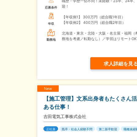
職歴・学歴一切不問！未経験・23卒、24卒、
迎！
応募条件
【年収例1】
300万円（総合職1年目）
【年収例2】
400万円（総合職2年目）
年収
北海道・東京・北陸・大阪・名古屋・福岡（
務地を考慮／転勤なし）／学習はリモートOK
勤務地
求人詳細を見
New
【施工管理】文系出身者もたくさん活
ある仕事！
吉田電気工事株式会社
正社員
既卒・社会人経験不問
第二新卒歓迎
職種未経