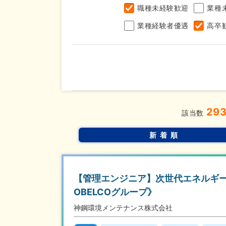
職種未経験歓迎
業種
業種経験者優遇
高卒
年収
29
完全週休2日制
年間休
こだわり
該当数
条件
土日面接OK
書類選
新着順
【管理エンジニア】次世代エネルギ
OBELCOグループ》
神鋼環境メンテナンス株式会社