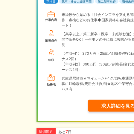
正社員
既卒・社会人経験不問
第二新卒歓迎
職種未経
未経験から始める！社会インフラを支える管
作・点検などのお仕事◆国家資格を会社負担
仕事内容
ート！
【高卒以上／第二新卒・既卒・未経験歓迎】
問で応募OK！一生モノの手に職に興味があ
応募条件
見！
【年収例1】
370万円（25歳／副班長(交代勤
ナス2回）
年収
【年収例2】
390万円（30歳／副班長(交代
ーナス2回）
兵庫県尼崎市☆マイカー/バイク/自転車通勤
駅に駐輪場有/費用会社負担)☆地区企業寄合
勤務地
バス有
求人詳細を見
7
締切間近
あと
日