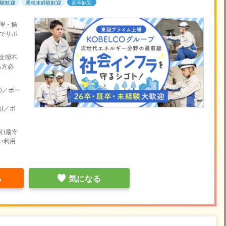
験歓迎
業種未経験歓迎
高卒歓迎
理・操
でサポ
文理不
る方必
)／ボー
勤)／ボ
可(最寄
い利用
る
気になる