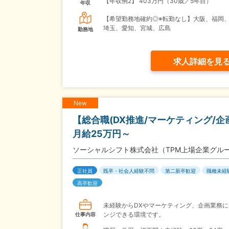
【年収例2】
403万円（30歳／5年目）
年収
【希望勤務地確約◎※転勤なし】大阪、福岡
埼玉、愛知、宮城、広島
勤務地
求人詳細を見
New
【総合職(DX推進/マーケティング/
月給25万円～
ソーシャルシフト株式会社（TPM上場企業グル
正社員
既卒・社会人経験不問
第二新卒歓迎
職種未経
高卒歓迎
未経験からDXやマーケティング、企画業務に
ンジできる環境です。
仕事内容