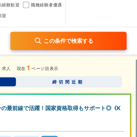
未経験歓迎
職種経験者優遇
歓迎
3
1
日120日以上
残業少なめ（1日1時間以内）
月給25万円以
求人
現在
ページ目表示
考なし
締切間近順
さらに詳しく検索したい方はこちら➤
ーの最前線で活躍！国家資格取得もサポート◎《K