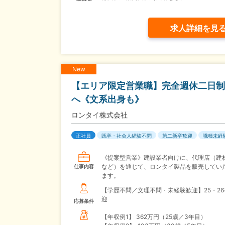
求人詳細を見
New
【エリア限定営業職】完全週休二日制／
へ《文系出身も》
ロンタイ株式会社
正社員
既卒・社会人経験不問
第二新卒歓迎
職種未経
《提案型営業》建設業者向けに、代理店（建
など）を通じて、ロンタイ製品を販売してい
仕事内容
ます。
【学歴不問／文理不問・未経験歓迎】25・2
迎
応募条件
【年収例1】
362万円（25歳／3年目）