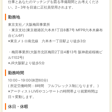
仕事とあなたのマッチングを図る準備期間とお考えくださ
い。2～3年を目途に正社員登用されます。
勤務地
東京支社／大阪梅田事業所
・東京支社(東京都港区六本木1丁目8番7号 MFPR六本木麻布
台ビル6F)
※東京メトロ南北線 六本木一丁目駅より徒歩3分
・梅田事業所(大阪市北区梅田2丁目4番13号 阪神産経桜橋ビ
ル1102号)
※JR大阪駅より徒歩5分
勤務時間
10:00～19:00(休憩60分)
( 所定労働時間：8時間 フルフレックス制になります。 )
※アーティストLIVEやコンサートの時間帯より就業時間は
日々変動します。
休日・休暇