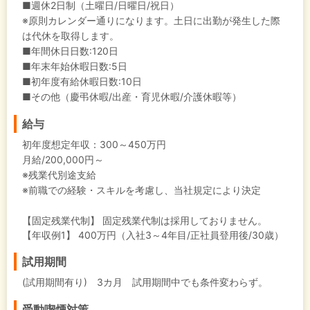
■週休2日制（土曜日/日曜日/祝日）
※原則カレンダー通りになります。土日に出勤が発生した際
は代休を取得します。
■年間休日日数:120日
■年末年始休暇日数:5日
■初年度有給休暇日数:10日
■その他（慶弔休暇/出産・育児休暇/介護休暇等）
給与
初年度想定年収：
300～450万円
月給/200,000円～
※残業代別途支給
※前職での経験・スキルを考慮し、当社規定により決定
【固定残業代制】
固定残業代制は採用しておりません。
【年収例1】
400万円（入社3～4年目/正社員登用後/30歳）
試用期間
(試用期間有り) 3カ月 試用期間中でも条件変わらず。
受動喫煙対策