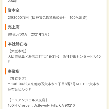
200名
資本金
2億3000万円（阪神電気鉄道株式会社 100％出資）
売上高
89億5700万（2021年3月）
本社所在地
【大阪本社】
大阪市福島区海老江1丁目1番31号 阪神野田センタービル10
F
事業所
【東京支店】
〒106-0032東京都港区六本木１丁目8番7号ＭＦＰＲ六本木
麻布台ビル６Ｆ
【ロスアンジェルス支店】
100Ｎ Crescent Dr.Beverly Hills, CA 90210