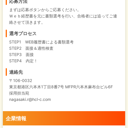
応募方法
まずは応募ボタンからご応募ください。
Ｗｅｂ経歴書を元に書類選考を行い、合格者には追ってご連
絡させて頂きます。
選考プロセス
STEP1 WEB履歴書による書類選考
STEP2 面接＆適性検査
STEP3 面接
STEP4 内定！
連絡先
〒106-0032
東京都港区六本木1丁目8番7号 MFPR六本木麻布台ビル6F
採用担当宛
nagasaki.r@hcl-c.com
企業情報