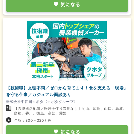
気になる
【技術職】文理不問／ゼロから育てます！食を支える「現場」
を守る仕事／カジュアル面談あり
株式会社中四国クボタ〈クボタグループ〉
【希望拠点配属／転居を伴う異動なし】岡山、広島、山口、鳥取、
島根、香川、徳島、高知、愛媛
年収：300～320万円
気になる