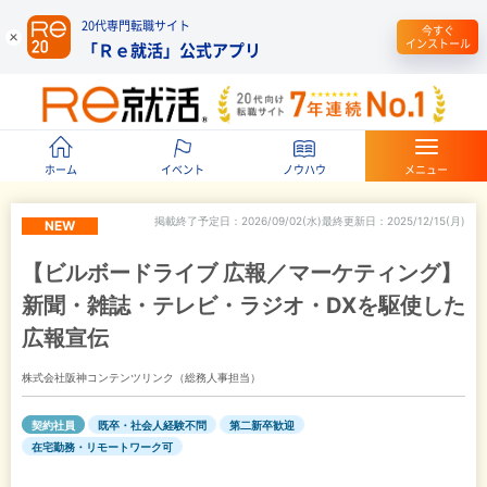
20代専門転職サイト
今すぐ
インストール
「Ｒｅ就活」公式アプリ
ホーム
イベント
ノウハウ
メニュー
掲載終了予定日
2026/09/02(水)
最終更新日
2025/12/15(月)
NEW
【ビルボードライブ 広報／マーケティング】
新聞・雑誌・テレビ・ラジオ・DXを駆使した
広報宣伝
株式会社阪神コンテンツリンク（総務人事担当）
契約社員
既卒・社会人経験不問
第二新卒歓迎
在宅勤務・リモートワーク可