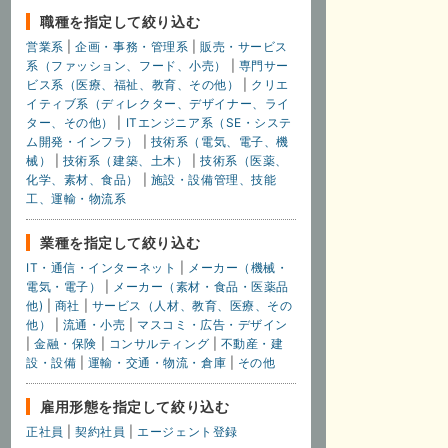
職種を指定して絞り込む
営業系
|
企画・事務・管理系
|
販売・サービス
系（ファッション、フード、小売）
|
専門サー
ビス系（医療、福祉、教育、その他）
|
クリエ
イティブ系（ディレクター、デザイナー、ライ
ター、その他）
|
ITエンジニア系（SE・システ
ム開発・インフラ）
|
技術系（電気、電子、機
械）
|
技術系（建築、土木）
|
技術系（医薬、
化学、素材、食品）
|
施設・設備管理、技能
工、運輸・物流系
業種を指定して絞り込む
IT・通信・インターネット
|
メーカー（機械・
電気・電子）
|
メーカー（素材・食品・医薬品
他)
|
商社
|
サービス（人材、教育、医療、その
他）
|
流通・小売
|
マスコミ・広告・デザイン
|
金融・保険
|
コンサルティング
|
不動産・建
設・設備
|
運輸・交通・物流・倉庫
|
その他
雇用形態を指定して絞り込む
正社員
|
契約社員
|
エージェント登録