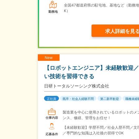
全国47都道府県の駐屯地、基地など（勤務地
K）
勤務地
求人詳細を見
New
【ロボットエンジニア】未経験歓迎／
い技術を習得できる
日研トータルソーシング株式会社
正社員
既卒・社会人経験不問
第二新卒歓迎
職種未経
製造業を中心に使用されているロボットのメ
ンス、修繕、管理をお任せ！
仕事内容
【未経験歓迎】学歴不問／社会人歴不問／文
／専門的な知識は入社後の習得でOK
応募条件