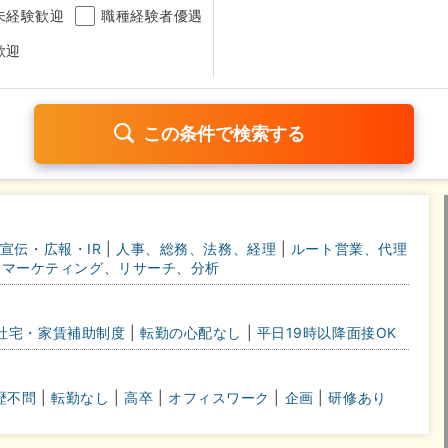
未経験歓迎
職種経験者優遇
歓迎
日120日以上
残業少なめ（1日1時間以内）
月給25万円以
宣伝・広報・IR
|
人事、総務、法務、経理
|
ルート営業、代理
考なし
マーケティング、リサーチ、分析
さらに詳しく検索したい方はこちら➤
社宅・家賃補助制度
|
転勤の心配なし
|
平日19時以降面接OK
歴不問
|
転勤なし
|
高卒
|
オフィスワーク
|
企画
|
研修あり