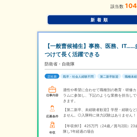
10
該当数
新着順
【一般曹候補生】事務、医務、IT…
つけて長く活躍できる
防衛省・自衛隊
正社員
既卒・社会人経験不問
第二新卒歓迎
職種未経
適性や希望に合わせて職種別の教育・研修カ
ラムに参加し、下記のような業務を担当して
仕事内容
きます。
【第二新卒、未経験者歓迎】学歴・経験など
ません。◎入隊時に体力試験はありません！
応募条件
【年収例1】
425万円（24歳／賞与2回）23
隊し1年経過の場合
年収