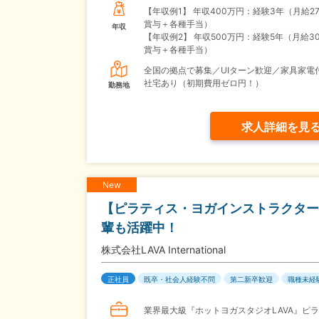
【年収例1】
年収400万円：経験3年（月給2
賞与＋各種手当）
年収
【年収例2】
年収500万円：経験5年（月給3
賞与＋各種手当）
全国の拠点で募集／UIターン歓迎／家具家電
社宅あり（初期費用ゼロ円！）
勤務地
求人詳細を見
New
【ピラティス・ヨガインストラクター
輩も活躍中！
株式会社LAVA International
正社員
既卒・社会人経験不問
第二新卒歓迎
職種未経
業界最大級『ホットヨガスタジオLAVA』ピ