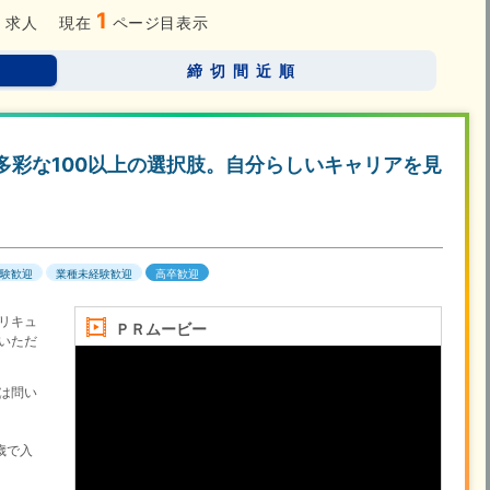
4
1
求人
現在
ページ目表示
締切間近順
…多彩な100以上の選択肢。自分らしいキャリアを見
験歓迎
業種未経験歓迎
高卒歓迎
リキュ
ＰＲムービー
いただ
は問い
歳で入