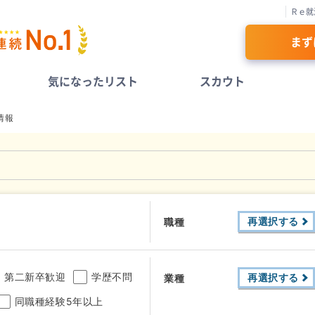
Ｒｅ就
まず
気になったリスト
スカウト
情報
再選択する
職種
第二新卒歓迎
学歴不問
再選択する
業種
同職種経験5年以上