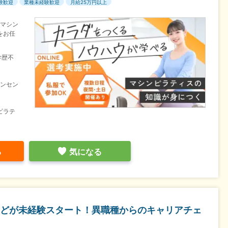
験歓迎
業種未経験歓迎
月給25万円以上
のマシン
をお任
学歴不
インセン
ピラテ
る
気になる
どが未経験スタート！異職種からのキャリアチェ