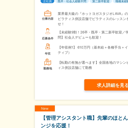
正社員
既卒・社会人経験不問
第二新卒歓迎
職種未経
業界最大級の『ホットヨガスタジオLAVA』
ピラティス併設店舗でピラティスのレッスン
仕事内容
せ！
【未経験9割！26卒・既卒・第二新卒歓迎／
問】社会人デビューも歓迎！
応募条件
【年収例1】
610万円（基本給＋各種手当＋
ティブ）
年収
【転勤の有無が選べます】全国各地のマシン
ィス併設店舗にて勤務
勤務地
求人詳細を見
New
【管理アシスタント職】先輩のほとん
ンジを応援！