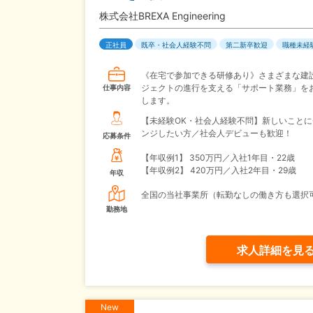
株式会社BREXA Engineering
正社員
既卒・社会人経験不問
第二新卒歓迎
職種未経
《在宅で参加できる研修あり》さまざまな建
ジェクトの進行を支える「サポート業務」を
仕事内容
します。
【未経験OK・社会人経験不問】新しいことに
ンジしたい方／社会人デビューも歓迎！
応募条件
【年収例1】
350万円／入社1年目・22歳
【年収例2】
420万円／入社2年目・29歳
年収
全国の当社事業所（転勤なしの働き方も選択
勤務地
求人詳細を見
New