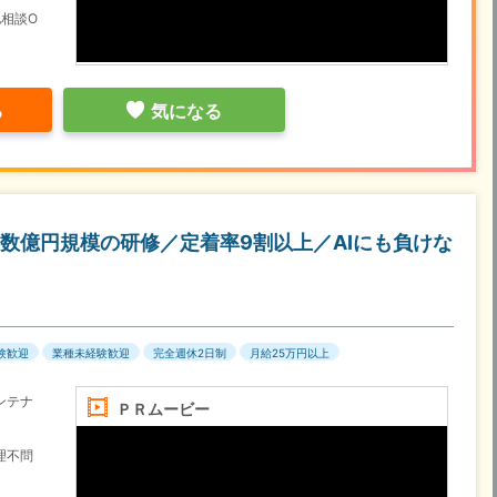
相談O
る
気になる
数億円規模の研修／定着率9割以上／AIにも負けな
験歓迎
業種未経験歓迎
完全週休2日制
月給25万円以上
ンテナ
ＰＲムービー
理不問