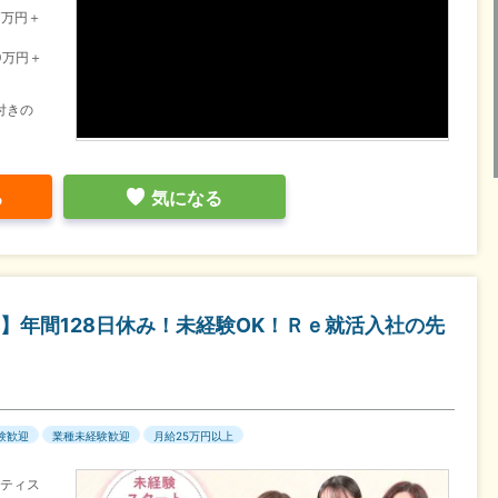
7万円＋
0万円＋
付きの
る
気になる
】年間128日休み！未経験OK！Ｒｅ就活入社の先
験歓迎
業種未経験歓迎
月給25万円以上
ラティス