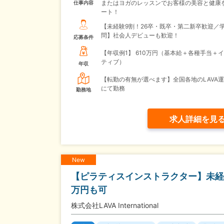
またはヨガのレッスンでお客様の美容と健康
仕事内容
ート！
【未経験9割！26卒・既卒・第二新卒歓迎／
問】社会人デビューも歓迎！
応募条件
【年収例1】
610万円（基本給＋各種手当＋
ティブ）
年収
【転勤の有無が選べます】全国各地のLAVA
にて勤務
勤務地
求人詳細を見
New
【ピラティスインストラクター】未経験
万円も可
株式会社LAVA International