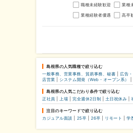
職種未経験歓迎
業種
業種経験者優遇
高卒
年収
完全週休2日制
年間休
こだわり
島根県の人気職種で絞り込む
条件
一般事務、営業事務、貿易事務、秘書
|
広告・
土日面接OK
書類選
店営業
|
システム開発（Web・オープン系）
|
島根県の人気こだわり条件で絞り込む
正社員
|
上場
|
完全週休2日制
|
土日祝休み
|
注目のキーワードで絞り込む
カジュアル面談
|
25卒
|
26卒
|
リモート
|
学