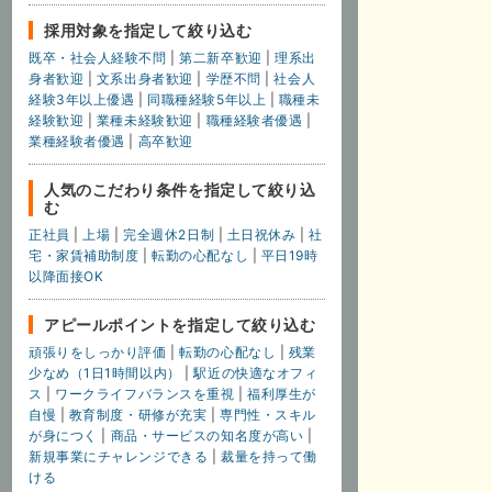
採用対象を指定して絞り込む
既卒・社会人経験不問
|
第二新卒歓迎
|
理系出
身者歓迎
|
文系出身者歓迎
|
学歴不問
|
社会人
経験3年以上優遇
|
同職種経験5年以上
|
職種未
経験歓迎
|
業種未経験歓迎
|
職種経験者優遇
|
業種経験者優遇
|
高卒歓迎
人気のこだわり条件を指定して絞り込
む
正社員
|
上場
|
完全週休2日制
|
土日祝休み
|
社
宅・家賃補助制度
|
転勤の心配なし
|
平日19時
以降面接OK
アピールポイントを指定して絞り込む
頑張りをしっかり評価
|
転勤の心配なし
|
残業
少なめ（1日1時間以内）
|
駅近の快適なオフィ
ス
|
ワークライフバランスを重視
|
福利厚生が
自慢
|
教育制度・研修が充実
|
専門性・スキル
が身につく
|
商品・サービスの知名度が高い
|
新規事業にチャレンジできる
|
裁量を持って働
ける