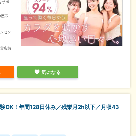
をサポ
学歴不
インセン
運営店舗
る
気になる
OK！年間128日休み／残業月2h以下／月収43