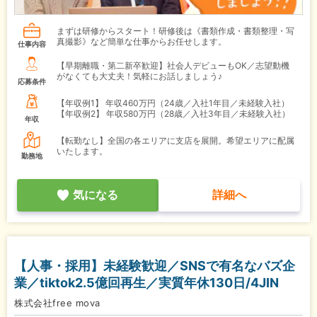
まずは研修からスタート！研修後は《書類作成・書類整理・写
真撮影》など簡単な仕事からお任せします。
仕事内容
【早期離職・第二新卒歓迎】社会人デビューもOK／志望動機
がなくても大丈夫！気軽にお話しましょう♪
応募条件
【年収例1】
年収460万円（24歳／入社1年目／未経験入社）
【年収例2】
年収580万円（28歳／入社3年目／未経験入社）
年収
【転勤なし】全国の各エリアに支店を展開。希望エリアに配属
いたします。
勤務地
気になる
詳細へ
【人事・採用】未経験歓迎／SNSで有名なバズ企
業／tiktok2.5億回再生／実質年休130日/4JIN
株式会社free mova