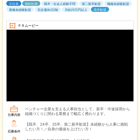
正社員
契約社員
既卒・社会人経験不問
第二新卒歓迎
職種未経験歓迎
業種未経験歓迎
完全週休2日制
月給25万円以上
高卒歓迎
ＰＲムービー
ベンチャー企業を支える人事担当として、新卒・中途採用から
組織づくりに関わる業務まで幅広く携わります。
仕事内容
【既卒、24卒、25卒、第二新卒歓迎】未経験から人事に挑戦
したい方！／自身の価値を上げたい方！
応募条件