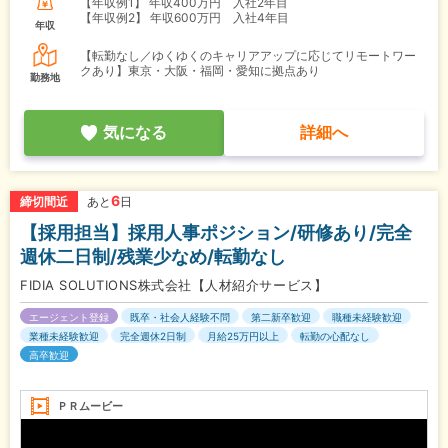
【年収例1】
年収400万円 入社2年目
【年収例2】
年収600万円 入社4年目
年収
【転勤なし／ゆくゆくのキャリアアップに応じてリモートワー
クあり】東京・大阪・福岡・愛知に拠点あり
勤務地
気になる
詳細へ
6
締切間近
あと
日
【採用担当】採用人事ポジション/研修あり/完全
週休二日制/残業少なめ/転勤なし
FIDIA SOLUTIONS株式会社【人材紹介サービス】
エージェント登録
既卒・社会人経験不問
第二新卒歓迎
職種未経験歓迎
業種未経験歓迎
完全週休2日制
月給25万円以上
転勤の心配なし
高卒歓迎
ＰＲムービー