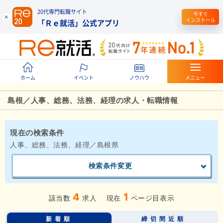
20代専門転職サイト
今すぐ
インストール
「Ｒｅ就活」公式アプリ
ホーム
イベント
ノウハウ
メニュー
島根／人事、総務、法務、経理の求人・転職情報
現在の検索条件
人事、総務、法務、経理／島根県
検索条件変更
4
1
該当数
求人
現在
ページ目表示
新着順
締切間近順