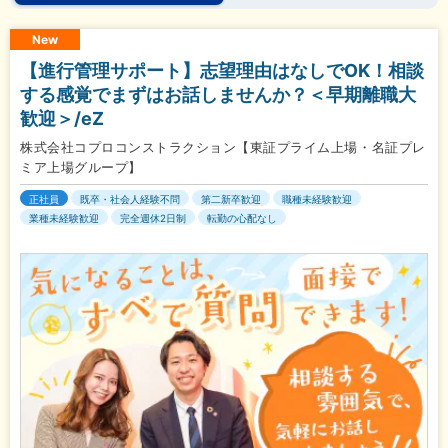
New
【進行管理サポート】志望理由はなしでOK！相談
する感覚でまずはお話しませんか？＜早期離職大
歓迎＞/eZ
株式会社コプロコンストラクション【東証プライム上場・名証プレ
ミア上場グループ】
正社員
既卒・社会人経験不問
第二新卒歓迎
職種未経験歓迎
業種未経験歓迎
完全週休2日制
転勤の心配なし