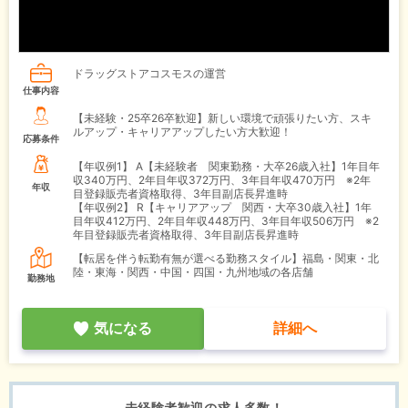
ドラッグストアコスモスの運営
仕事内容
【未経験・25卒26卒歓迎】新しい環境で頑張りたい方、スキ
ルアップ・キャリアアップしたい方大歓迎！
応募条件
【年収例1】
A【未経験者 関東勤務・大卒26歳入社】1年目年
収340万円、2年目年収372万円、3年目年収470万円 ※2年
年収
目登録販売者資格取得、3年目副店長昇進時
【年収例2】
R【キャリアアップ 関西・大卒30歳入社】1年
目年収412万円、2年目年収448万円、3年目年収506万円 ※2
年目登録販売者資格取得、3年目副店長昇進時
【転居を伴う転勤有無が選べる勤務スタイル】福島・関東・北
陸・東海・関西・中国・四国・九州地域の各店舗
勤務地
気になる
詳細へ
未経験者歓迎の求人多数！