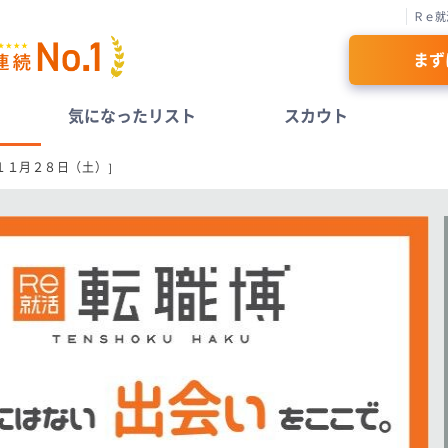
Ｒｅ就
まず
気になったリスト
スカウト
１１月２８日（土）］