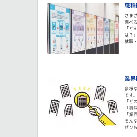
職種
さま
調べ
「ど
は？
就職
業界
多様
です
「ど
「興
「業
そん
ぜひ