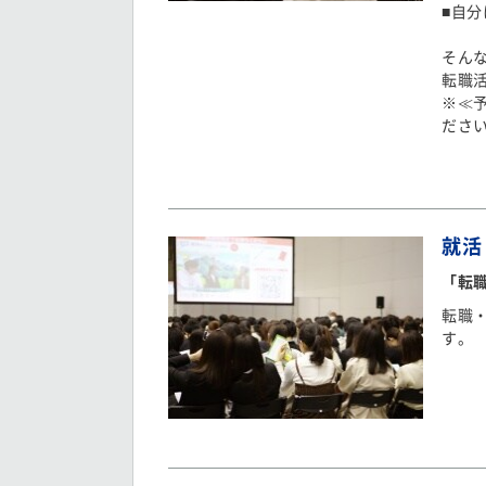
■自
そん
転職
※≪
ださ
就活
「転
転職
す。