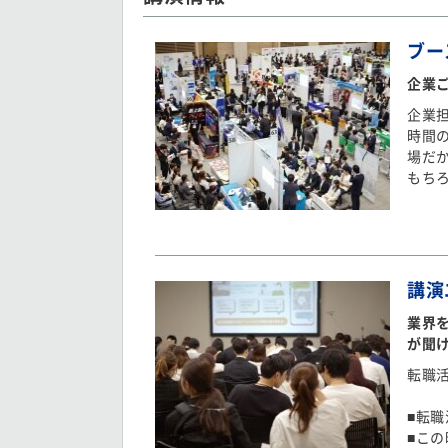
ブー
企業
企業
時間
場だ
もち
講演
業界
が聞
転職
■転
■こ