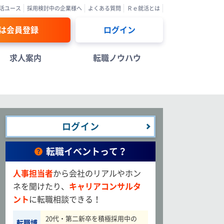
活ユース
採用検討中の企業様へ
よくある質問
Ｒｅ就活とは
は会員登録
ログイン
求人案内
転職ノウハウ
ログイン
転職イベントって？
人事担当者
から会社のリアルやホン
ネを聞けたり、
キャリアコンサルタ
ント
に転職相談できる！
20代・第二新卒を積極採用中の
転職博